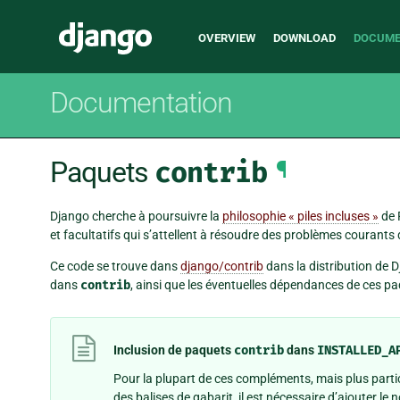
Main
Django
OVERVIEW
DOWNLOAD
DOCUME
navigation
Documentation
Paquets
contrib
¶
Django cherche à poursuivre la
philosophie « piles incluses »
de P
et facultatifs qui s’attellent à résoudre des problèmes couran
Ce code se trouve dans
django/contrib
dans la distribution de
dans
contrib
, ainsi que les éventuelles dépendances de ces p
Inclusion de paquets
contrib
dans
INSTALLED_A
Pour la plupart de ces compléments, mais plus part
des balises de gabarit, il est nécessaire d’ajouter l