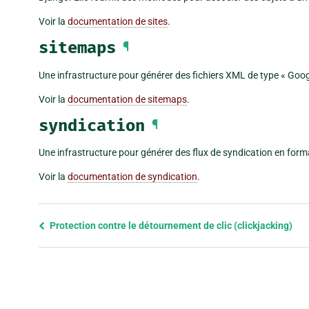
Voir la
documentation de sites
.
sitemaps
¶
Une infrastructure pour générer des fichiers XML de type « Goog
Voir la
documentation de sitemaps
.
syndication
¶
Une infrastructure pour générer des flux de syndication en form
Voir la
documentation de syndication
.
Previous
Protection contre le détournement de clic (clickjacking)
page
and
next
page