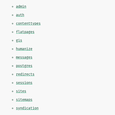
admin
auth
contenttypes
flatpages
gis
humanize
messages
postgres
redirects
sessions
sites
sitemaps
syndication