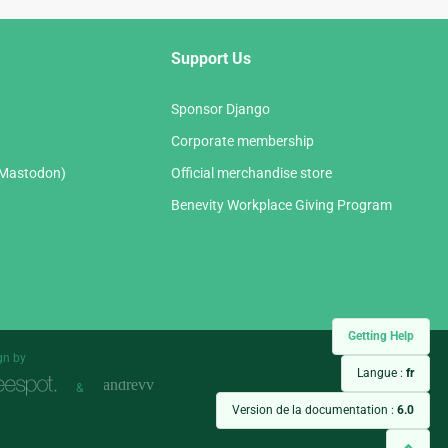
Support Us
Sponsor Django
Corporate membership
(Mastodon)
Official merchandise store
Benevity Workplace Giving Program
Getting Help
gn by
Langue :
fr
&
Version de la documentation :
6.0