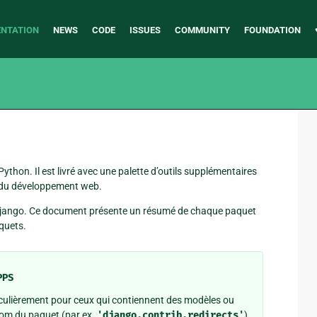
NTATION
NEWS
CODE
ISSUES
COMMUNITY
FOUNDATION
ython. Il est livré avec une palette d’outils supplémentaires
ts du développement web.
 Django. Ce document présente un résumé de chaque paquet
aquets.
PPS
iculièrement pour ceux qui contiennent des modèles ou
e nom du paquet (par ex.
'django.contrib.redirects'
)