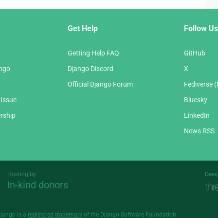
Get Help
Follow Us
Getting Help FAQ
GitHub
ango
Django Discord
X
Official Django Forum
Fediverse 
 Issue
Bluesky
rship
LinkedIn
News RSS
Hosting by
Desi
In-kind donors
Threespot
andrevv
Django is a
registered trademark
of the Django Software Foundation.