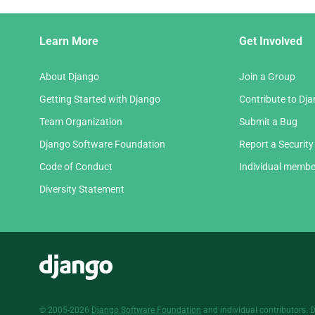
Django
Learn More
Get Involved
Links
About Django
Join a Group
Getting Started with Django
Contribute to Dj
Team Organization
Submit a Bug
Django Software Foundation
Report a Security
Code of Conduct
Individual membe
Diversity Statement
Django
© 2005-2026
Django Software Foundation
and individual contributors. 