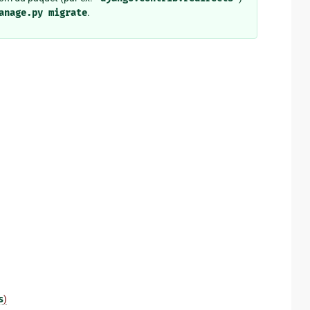
anage.py
migrate
.
s
)