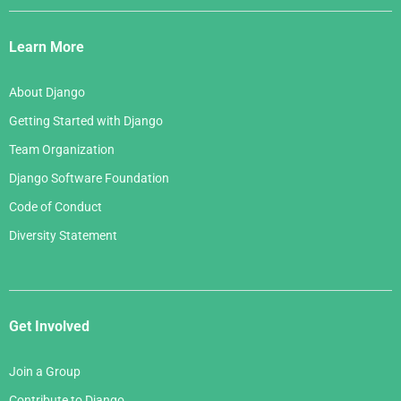
Django
Links
Learn More
About Django
Getting Started with Django
Team Organization
Django Software Foundation
Code of Conduct
Diversity Statement
Get Involved
Join a Group
Contribute to Django