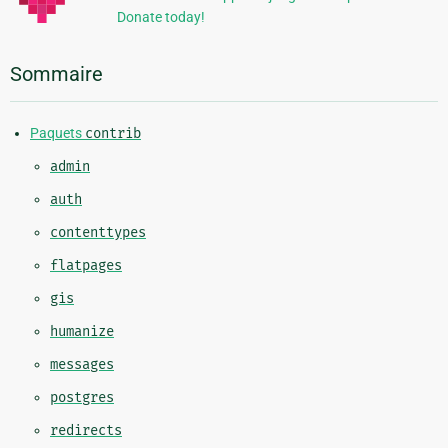
Donate today!
Sommaire
Paquets
contrib
admin
auth
contenttypes
flatpages
gis
humanize
messages
postgres
redirects