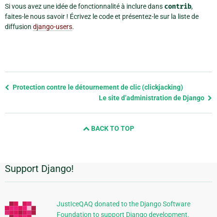
Si vous avez une idée de fonctionnalité à inclure dans
contrib
,
faites-le nous savoir ! Écrivez le code et présentez-le sur la liste de
diffusion
django-users
.
Previous
Protection contre le détournement de clic (clickjacking)
page
Le site d’administration de Django
and
next
BACK TO TOP
page
Support Django!
Informations
supplémentaires
JustIceQAQ donated to the Django Software
Foundation to support Django development.