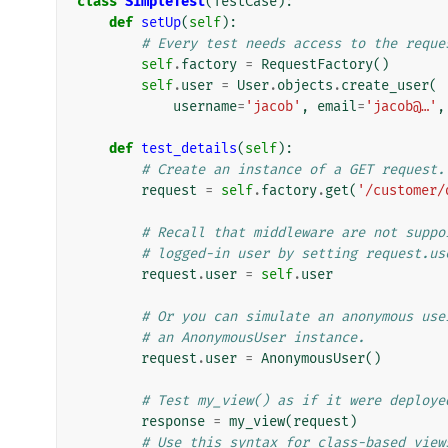
class
SimpleTest
(
TestCase
):
def
setUp
(
self
):
# Every test needs access to the reque
self
.
factory
=
RequestFactory
()
self
.
user
=
User
.
objects
.
create_user
(
username
=
'jacob'
,
email
=
'jacob@…'
,
def
test_details
(
self
):
# Create an instance of a GET request.
request
=
self
.
factory
.
get
(
'/customer/
# Recall that middleware are not suppo
# logged-in user by setting request.us
request
.
user
=
self
.
user
# Or you can simulate an anonymous use
# an AnonymousUser instance.
request
.
user
=
AnonymousUser
()
# Test my_view() as if it were deploye
response
=
my_view
(
request
)
# Use this syntax for class-based view