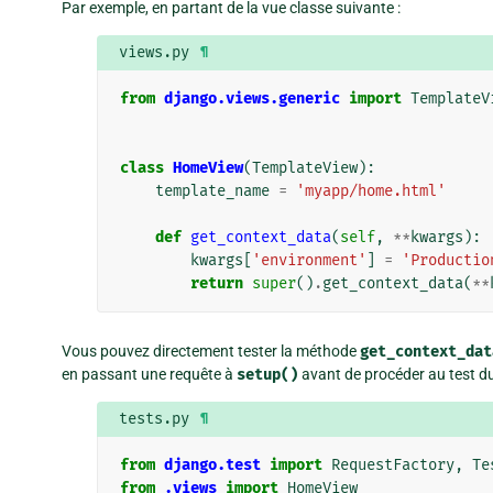
Par exemple, en partant de la vue classe suivante :
views.py
¶
from
django.views.generic
import
TemplateV
class
HomeView
(
TemplateView
):
template_name
=
'myapp/home.html'
def
get_context_data
(
self
,
**
kwargs
):
kwargs
[
'environment'
]
=
'Productio
return
super
()
.
get_context_data
(
**
Vous pouvez directement tester la méthode
get_context_dat
en passant une requête à
setup()
avant de procéder au test du
tests.py
¶
from
django.test
import
RequestFactory
,
Te
from
.views
import
HomeView