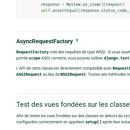
response
=
MyView
.
as_view
()(
request
)
self
.
assertEqual
(
response
.
status_code
,
AsyncRequestFactory
¶
RequestFactory
crée des requêtes de type WSGI. Si vous souh
portée
scope
ASGI correcte, vous pouvez utiliser
django.test
L’API de cette classe est directement compatible avec
Request
ASGIRequest
au lieu de
WSGIRequest
. Toutes ses méthodes r
Test des vues fondées sur les class
Afin de tester les vues fondées sur des classes en dehors du cy
configurées correctement en appelant
setup()
après leur insta