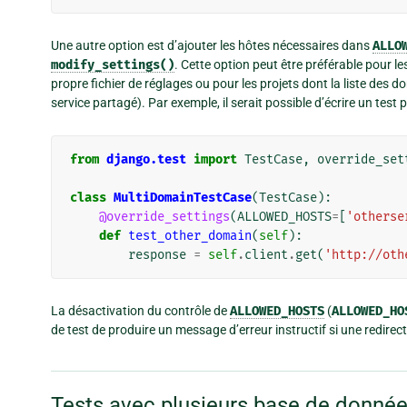
Une autre option est d’ajouter les hôtes nécessaires dans
ALLO
modify_settings()
. Cette option peut être préférable pour l
propre fichier de réglages ou pour les projets dont la liste des
service partagé). Par exemple, il serait possible d’écrire un test
from
django.test
import
TestCase
,
override_set
class
MultiDomainTestCase
(
TestCase
):
@override_settings
(
ALLOWED_HOSTS
=
[
'otherse
def
test_other_domain
(
self
):
response
=
self
.
client
.
get
(
'http://oth
La désactivation du contrôle de
ALLOWED_HOSTS
(
ALLOWED_HO
de test de produire un message d’erreur instructif si une redire
Tests avec plusieurs base de donné