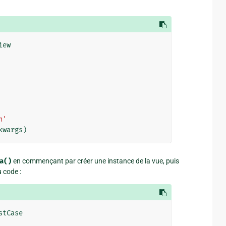
iew
n'
kwargs
)
a()
en commençant par créer une instance de la vue, puis
 code :
stCase