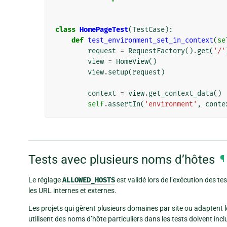
class
HomePageTest
(
TestCase
):
def
test_environment_set_in_context
(
se
request
=
RequestFactory
()
.
get
(
'/'
view
=
HomeView
()
view
.
setup
(
request
)
context
=
view
.
get_context_data
()
self
.
assertIn
(
'environment'
,
conte
Tests avec plusieurs noms d’hôtes
¶
Le réglage
ALLOWED_HOSTS
est validé lors de l’exécution des tes
les URL internes et externes.
Les projets qui gèrent plusieurs domaines par site ou adaptent l
utilisent des noms d’hôte particuliers dans les tests doivent in