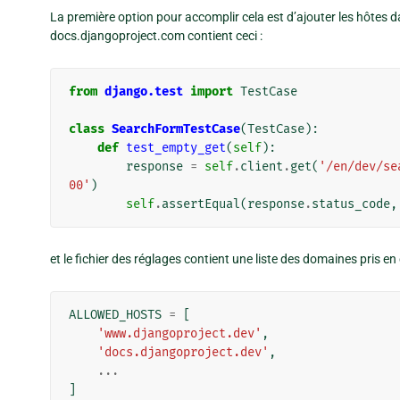
La première option pour accomplir cela est d’ajouter les hôtes da
docs.djangoproject.com contient ceci :
from
django.test
import
TestCase
class
SearchFormTestCase
(
TestCase
):
def
test_empty_get
(
self
):
response
=
self
.
client
.
get
(
'/en/dev/se
00'
)
self
.
assertEqual
(
response
.
status_code
,
et le fichier des réglages contient une liste des domaines pris en 
ALLOWED_HOSTS
=
[
'www.djangoproject.dev'
,
'docs.djangoproject.dev'
,
...
]