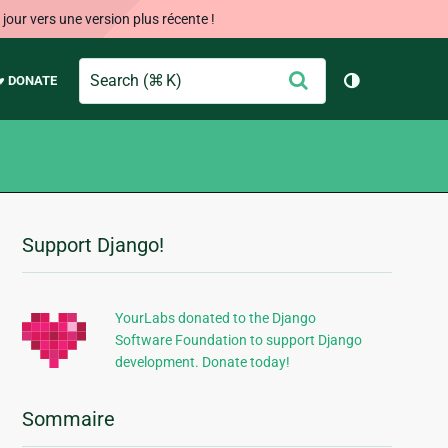
our vers une version plus récente !
Search
Envoyer
♥ DONATE
Changer de 
Support Django!
Informations
supplémentaires
YourLabs donated to the Django
Software Foundation to support Django
development. Donate today!
Sommaire