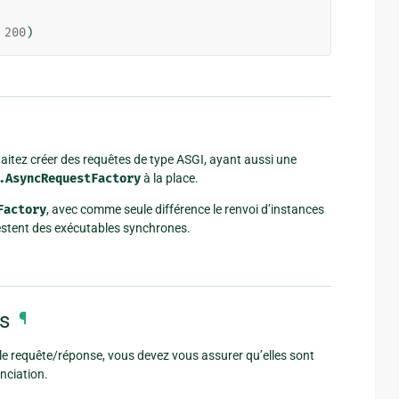
200
)
aitez créer des requêtes de type ASGI, ayant aussi une
.AsyncRequestFactory
à la place.
Factory
, avec comme seule différence le renvoi d’instances
estent des exécutables synchrones.
es
¶
cle requête/réponse, vous devez vous assurer qu’elles sont
nciation.