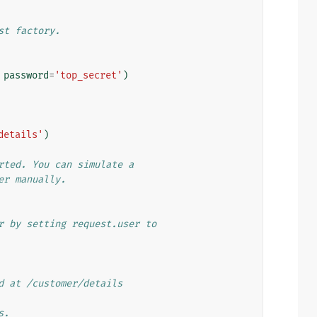
st factory.
password
=
'top_secret'
)
details'
)
rted. You can simulate a
er manually.
r by setting request.user to
d at /customer/details
s.