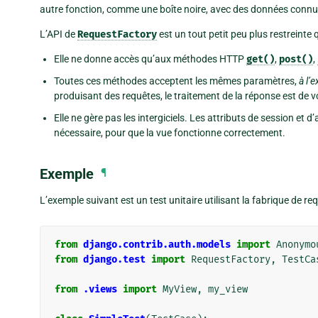
autre fonction, comme une boîte noire, avec des données connues
L’API de
RequestFactory
est un tout petit peu plus restreinte qu
Elle ne donne accès qu’aux méthodes HTTP
get()
,
post()
,
Toutes ces méthodes acceptent les mêmes paramètres,
à l’
produisant des requêtes, le traitement de la réponse est de v
Elle ne gère pas les intergiciels. Les attributs de session et d
nécessaire, pour que la vue fonctionne correctement.
Exemple
¶
L’exemple suivant est un test unitaire utilisant la fabrique de req
from
django.contrib.auth.models
import
Anonymo
from
django.test
import
RequestFactory
,
TestCa
from
.views
import
MyView
,
my_view