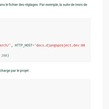
ns le fichier des réglages. Par exemple, la suite de tests de
arch/'
,
HTTP_HOST
=
'docs.djangoproject.dev:80
200
)
charge par le projet :