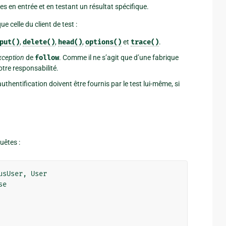
 en entrée et en testant un résultat spécifique.
e celle du client de test :
put()
,
delete()
,
head()
,
options()
et
trace()
.
exception
de
follow
. Comme il ne s’agit que d’une fabrique
otre responsabilité.
’authentification doivent être fournis par le test lui-même, si
uêtes :
usUser
,
User
se