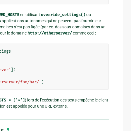
WED_HOSTS
en utilisant
override_settings()
ou
es applications autonomes qui ne peuvent pas fournir leur
 domaines n’est pas figée (par ex. des sous-domaines dans un
 pour le domaine
http://otherserver/
comme ceci :
tings
rver'
])
erserver/foo/bar/'
)
STS
=
['*']
) lors de l’exécution des tests empêche le client
ction est appelée pour une URL externe.
es
¶