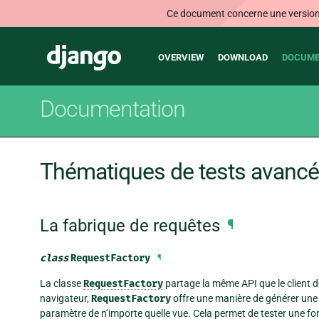
Ce document concerne une version n
Main
Django
OVERVIEW
DOWNLOAD
DOCUME
navigation
Documentation
Thématiques de tests avanc
La fabrique de requêtes
¶
class
RequestFactory
¶
La classe
RequestFactory
partage la même API que le client 
navigateur,
RequestFactory
offre une manière de générer une
paramètre de n’importe quelle vue. Cela permet de tester une fo