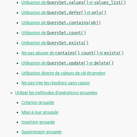
Utilisation de
QuerySet.values()
et
values_list()
Utilisation de
QuerySet.defer()
et
only()
Utilisation de
QuerySet.contains(obj)
Utilisation de
QuerySet.count()
Utilisation de
QuerySet.exists()
Ne pas abuser de
contains()
,
count()
et
exists()
Utilisation de
QuerySet.update()
et
delete()
Utilisation directe de valeurs de clé étrangère
Ne pas trier les résultats sans raison
Utiliser les méthodes d’opérations groupées
Création groupée
Mise à jour groupée
Insertion groupée
Suppression groupée