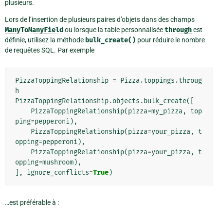
plusieurs.
Lors de l’insertion de plusieurs paires d’objets dans des champs
ManyToManyField
ou lorsque la table personnalisée
through
est
définie, utilisez la méthode
bulk_create()
pour réduire le nombre
de requêtes SQL. Par exemple
PizzaToppingRelationship
=
Pizza
.
toppings
.
throug
h
PizzaToppingRelationship
.
objects
.
bulk_create
([
PizzaToppingRelationship
(
pizza
=
my_pizza
,
top
ping
=
pepperoni
),
PizzaToppingRelationship
(
pizza
=
your_pizza
,
t
opping
=
pepperoni
),
PizzaToppingRelationship
(
pizza
=
your_pizza
,
t
opping
=
mushroom
),
],
ignore_conflicts
=
True
)
…est préférable à :