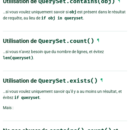
Utilisation de
QuerySet.contains(obj)
¶
…si vous voulez uniquement savoir si
obj
est présent dans le résultat
de requête, au lieu de
if
obj
in
queryset
.
Utilisation de
QuerySet.count()
¶
…si vous n’avez besoin que du nombre de lignes, et évitez
len(queryset)
.
Utilisation de
QuerySet.exists()
¶
…si vous voulez uniquement savoir qu’il y a au moins un résultat, et
évitez
if
queryset
.
Mais :