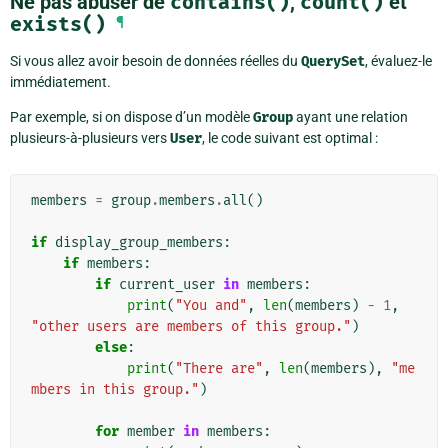
Ne pas abuser de
contains()
,
count()
et
exists()
¶
Si vous allez avoir besoin de données réelles du
QuerySet
, évaluez-le
immédiatement.
Par exemple, si on dispose d’un modèle
Group
ayant une relation
plusieurs-à-plusieurs vers
User
, le code suivant est optimal :
members
=
group
.
members
.
all
()
if
display_group_members
:
if
members
:
if
current_user
in
members
:
print
(
"You and"
,
len
(
members
)
-
1
,
"other users are members of this group."
)
else
:
print
(
"There are"
,
len
(
members
),
"me
mbers in this group."
)
for
member
in
members
: