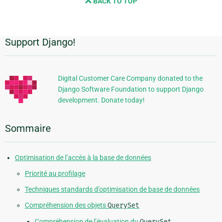
BACK TO TOP
next
page
Support Django!
Informations
supplémentaires
Digital Customer Care Company donated to the
Django Software Foundation to support Django
development. Donate today!
Sommaire
Optimisation de l’accès à la base de données
Priorité au profilage
Techniques standards d’optimisation de base de données
Compréhension des objets
QuerySet
Compréhension de l’évaluation du
QuerySet