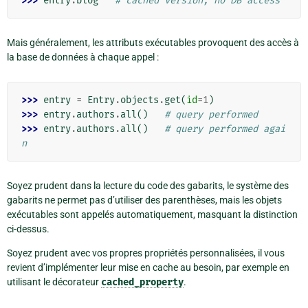
>>> 
entry
.
blog
# cached version, no DB access
Mais généralement, les attributs exécutables provoquent des accès à
la base de données à chaque appel :
>>> 
entry
=
Entry
.
objects
.
get
(
id
=
1
)
>>> 
entry
.
authors
.
all
()
# query performed
>>> 
entry
.
authors
.
all
()
# query performed agai
n
Soyez prudent dans la lecture du code des gabarits, le système des
gabarits ne permet pas d’utiliser des parenthèses, mais les objets
exécutables sont appelés automatiquement, masquant la distinction
ci-dessus.
Soyez prudent avec vos propres propriétés personnalisées, il vous
revient d’implémenter leur mise en cache au besoin, par exemple en
utilisant le décorateur
cached_property
.