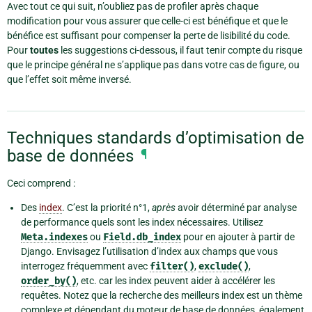
Avec tout ce qui suit, n’oubliez pas de profiler après chaque
modification pour vous assurer que celle-ci est bénéfique et que le
bénéfice est suffisant pour compenser la perte de lisibilité du code.
Pour
toutes
les suggestions ci-dessous, il faut tenir compte du risque
que le principe général ne s’applique pas dans votre cas de figure, ou
que l’effet soit même inversé.
Techniques standards d’optimisation de
base de données
¶
Ceci comprend :
Des
index
. C’est la priorité n°1,
après
avoir déterminé par analyse
de performance quels sont les index nécessaires. Utilisez
Meta.indexes
ou
Field.db_index
pour en ajouter à partir de
Django. Envisagez l’utilisation d’index aux champs que vous
interrogez fréquemment avec
filter()
,
exclude()
,
order_by()
, etc. car les index peuvent aider à accélérer les
requêtes. Notez que la recherche des meilleurs index est un thème
complexe et dépendant du moteur de base de données, également