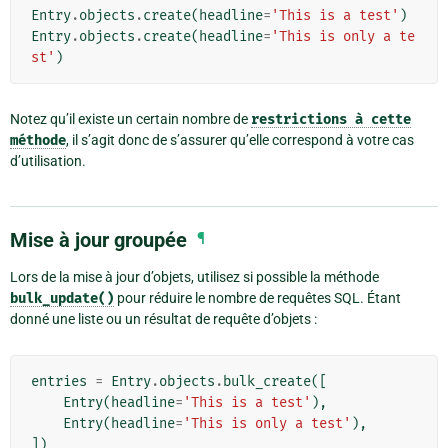
Entry
.
objects
.
create
(
headline
=
'This is a test'
)
Entry
.
objects
.
create
(
headline
=
'This is only a te
st'
)
Notez qu’il existe un certain nombre de
restrictions
à
cette
méthode
, il s’agit donc de s’assurer qu’elle correspond à votre cas
d’utilisation.
Mise à jour groupée
¶
Lors de la mise à jour d’objets, utilisez si possible la méthode
bulk_update()
pour réduire le nombre de requêtes SQL. Étant
donné une liste ou un résultat de requête d’objets :
entries
=
Entry
.
objects
.
bulk_create
([
Entry
(
headline
=
'This is a test'
),
Entry
(
headline
=
'This is only a test'
),
])