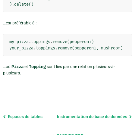
)
.
delete
()
…est préférable à :
my_pizza
.
toppings
.
remove
(
pepperoni
)
your_pizza
.
toppings
.
remove
(
pepperoni
,
mushroom
)
…où
Pizza
et
Topping
sont liés par une relation plusieurs-à-
plusieurs.
Previous
Espaces de tables
Instrumentation de base de données
page
and