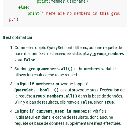
print
(
member
.
username
)
else
:
print
(
"There are no members in this grou
p."
)
Il est optimal car :
Comme les objets QuerySet sont différés, aucune requête de
base de données n’est exécutée si
display_group_members
vaut
False
.
Storing
group.members.all()
in the
members
variable
allows its result cache to be reused.
La ligne
if
members:
provoque l’appel à
QuerySet.__bool__()
, ce qui provoque aussi l’exécution de
la requête
group.members.all()
dans la base de données.
S’il n’y a pas de résultats, elle renvoie
False
, sinon
True
.
La ligne
if
current_user
in
members:
vérifie si
l’utilisateur est dans le cache de résultats, donc aucune
requête de base de données supplémentaire n’est effectuée.