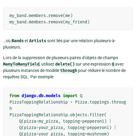
my_band
.
members
.
remove
(
me
)
my_band
.
members
.
remove
(
my_friend
)
…où
Bands
et
Artists
sont liés par une relation plusieurs-à-
plusieurs.
Lors de la suppression de plusieurs paires d’objets de champs
ManyToManyField
, utilisez
delete()
sur une expression
Q
avec
plusieurs instances de modèle
through
pour réduire le nombre de
requêtes SQL. Par exemple
from
django.db.models
import
Q
PizzaToppingRelationship
=
Pizza
.
toppings
.
throug
h
PizzaToppingRelationship
.
objects
.
filter
(
Q
(
pizza
=
my_pizza
,
topping
=
pepperoni
)
|
Q
(
pizza
=
your_pizza
,
topping
=
pepperoni
)
|
Q
(
pizza
=
your_pizza
,
topping
=
mushroom
)