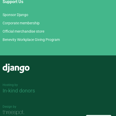
Support Us
Sponsor Django
Corporate membership
Official merchandise store
Benevity Workplace Giving Program
Django
Hosting by
In-kind donors
Design by