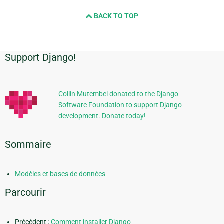
and
BACK TO TOP
next
page
Support Django!
Informations
supplémentaires
Collin Mutembei donated to the Django
Software Foundation to support Django
development. Donate today!
Sommaire
Modèles et bases de données
Parcourir
Précédent :
Comment installer Django