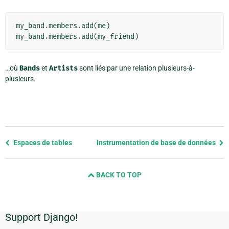
my_band
.
members
.
add
(
me
)
my_band
.
members
.
add
(
my_friend
)
…où
Bands
et
Artists
sont liés par une relation plusieurs-à-
plusieurs.
Previous
Espaces de tables
Instrumentation de base de données
page
and
BACK TO TOP
next
page
Support Django!
Informations