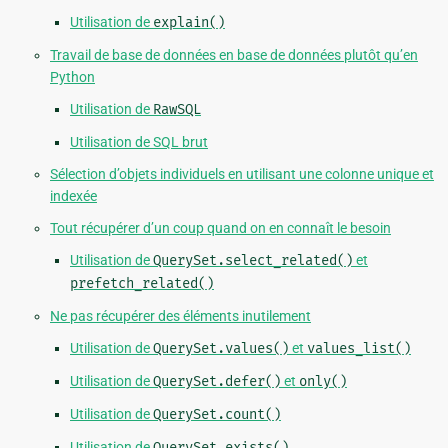
Utilisation de
explain()
Travail de base de données en base de données plutôt qu’en
Python
Utilisation de
RawSQL
Utilisation de SQL brut
Sélection d’objets individuels en utilisant une colonne unique et
indexée
Tout récupérer d’un coup quand on en connaît le besoin
Utilisation de
QuerySet.select_related()
et
prefetch_related()
Ne pas récupérer des éléments inutilement
Utilisation de
QuerySet.values()
et
values_list()
Utilisation de
QuerySet.defer()
et
only()
Utilisation de
QuerySet.count()
Utilisation de
QuerySet.exists()