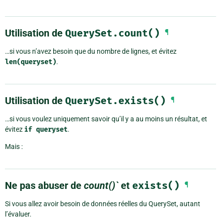
Utilisation de
QuerySet.count()
¶
…si vous n’avez besoin que du nombre de lignes, et évitez
len(queryset)
.
Utilisation de
QuerySet.exists()
¶
…si vous voulez uniquement savoir qu’il y a au moins un résultat, et
évitez
if
queryset
.
Mais :
Ne pas abuser de
count()`
et
exists()
¶
Si vous allez avoir besoin de données réelles du QuerySet, autant
l’évaluer.