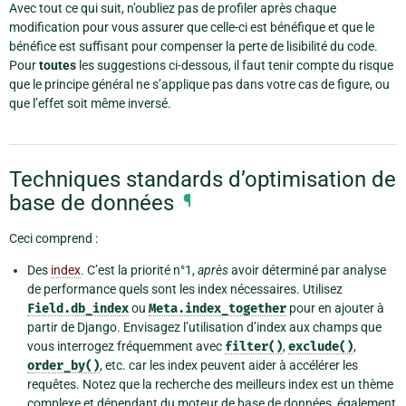
Avec tout ce qui suit, n’oubliez pas de profiler après chaque
modification pour vous assurer que celle-ci est bénéfique et que le
bénéfice est suffisant pour compenser la perte de lisibilité du code.
Pour
toutes
les suggestions ci-dessous, il faut tenir compte du risque
que le principe général ne s’applique pas dans votre cas de figure, ou
que l’effet soit même inversé.
Techniques standards d’optimisation de
base de données
¶
Ceci comprend :
Des
index
. C’est la priorité n°1,
après
avoir déterminé par analyse
de performance quels sont les index nécessaires. Utilisez
Field.db_index
ou
Meta.index_together
pour en ajouter à
partir de Django. Envisagez l’utilisation d’index aux champs que
vous interrogez fréquemment avec
filter()
,
exclude()
,
order_by()
, etc. car les index peuvent aider à accélérer les
requêtes. Notez que la recherche des meilleurs index est un thème
complexe et dépendant du moteur de base de données, également