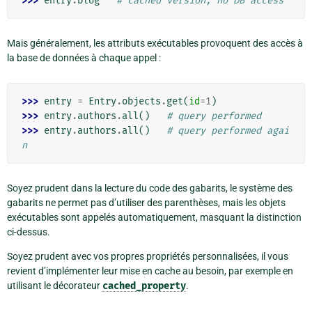
>>> 
entry
.
blog
# cached version, no DB access
Mais généralement, les attributs exécutables provoquent des accès à
la base de données à chaque appel :
>>> 
entry
=
Entry
.
objects
.
get
(
id
=
1
)
>>> 
entry
.
authors
.
all
()
# query performed
>>> 
entry
.
authors
.
all
()
# query performed agai
n
Soyez prudent dans la lecture du code des gabarits, le système des
gabarits ne permet pas d’utiliser des parenthèses, mais les objets
exécutables sont appelés automatiquement, masquant la distinction
ci-dessus.
Soyez prudent avec vos propres propriétés personnalisées, il vous
revient d’implémenter leur mise en cache au besoin, par exemple en
utilisant le décorateur
cached_property
.