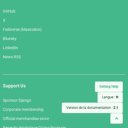
GitHub
X
Fediverse (Mastodon)
Bluesky
LinkedIn
News RSS
Support Us
Getting Help
Langue :
fr
Sponsor Django
Version de la documentation :
2.1
Corporate membership
Official merchandise store
Benevity Workplace Giving Program