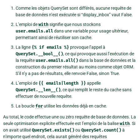
Comme les objets QuerySet sont différés, aucune requête de
base de données n’est exécutée si “display_inbox” vaut False.
L’emploi de
with
signifie que nous stockons
user.emails.all
dans une variable pour usage ultérieur,
permettant ainsi de réutiliser son cache.
La ligne
{%
if
emails
%}
provoque l’appel à
QuerySet.__bool__()
, ce qui provoque aussi l’exécution de
la requête
user.emails.all()
dans la base de données et la
construction du premier résultat au moins comme objet ORM.
S’il n’y a pas de résultats, elle renvoie False, sinon True.
L’emploi de
{{
emails|length
}}
appelle
QuerySet.__len__()
, ce qui remplit le reste du cache sans
effectuer de nouvelle requête.
La boucle
for
utilise les données déjà en cache.
Au total, le code effectue une ou zéro requête de base de données. La
seule optimisation explicite effectuée est l’emploi de la balise
with
. Si
on avait utilisé
QuerySet.exists()
ou
QuerySet.count()
à
n’importe quel endroit, cela aurait généré des requêtes