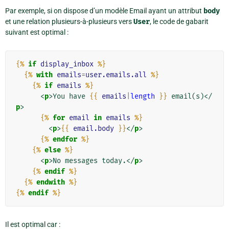
Par exemple, si on dispose d’un modèle Email ayant un attribut
body
et une relation plusieurs-à-plusieurs vers
User
, le code de gabarit
suivant est optimal :
{%
if
display_inbox
%}
{%
with
emails
=
user.emails.all
%}
{%
if
emails
%}
<
p
>
You have 
{{
emails
|
length
}}
 email(s)
</
p
>
{%
for
email
in
emails
%}
<
p
>
{{
email.body
}}
</
p
>
{%
endfor
%}
{%
else
%}
<
p
>
No messages today.
</
p
>
{%
endif
%}
{%
endwith
%}
{%
endif
%}
Il est optimal car :