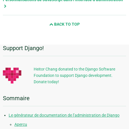
and
next
page
BACK TO TOP
Support Django!
Informations
supplémentaires
Heitor Chang donated to the Django Software
Foundation to support Django development.
Donate today!
Sommaire
Le générateur de documentation de l’administration de Django
Aperçu