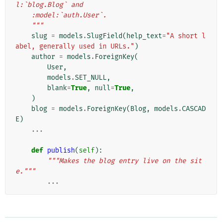
l:`blog.Blog` and
    :model:`auth.User`.
    """
slug
=
models
.
SlugField
(
help_text
=
"A short l
abel, generally used in URLs."
)
author
=
models
.
ForeignKey
(
User
,
models
.
SET_NULL
,
blank
=
True
,
null
=
True
,
)
blog
=
models
.
ForeignKey
(
Blog
,
models
.
CASCAD
E
)
...
def
publish
(
self
):
"""Makes the blog entry live on the sit
e."""
...