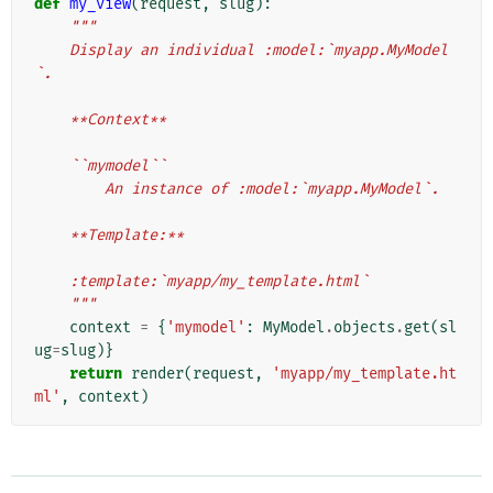
def
my_view
(
request
,
slug
):
"""
    Display an individual :model:`myapp.MyModel
`.
    **Context**
    ``mymodel``
        An instance of :model:`myapp.MyModel`.
    **Template:**
    :template:`myapp/my_template.html`
    """
context
=
{
'mymodel'
:
MyModel
.
objects
.
get
(
sl
ug
=
slug
)}
return
render
(
request
,
'myapp/my_template.ht
ml'
,
context
)