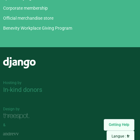
Corporate membership
Official merchandise store
Benevity Workplace Giving Program
Django
Hosting by
In-kind donors
Design by
Getting Help
&
Langue :
fr