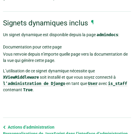
Signets dynamiques inclus
¶
Un signet dynamique est disponible depuis la page
admindocs
:
Documentation pour cette page
Vous renvoie depuis n’importe quelle page vers la documentation de
la vue qui génère cette page.
L’utilisation de ce signet dynamique nécessite que
XViewMiddleware
soit installé et que vous soyez connecté à
l'administration
de
Django
en tant que
User
avec
is_staff
contenant
True
.
Previous
Actions d’administration
page
Personnalisations de JavaScript dans l’interface d’administration