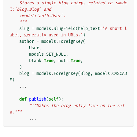
    Stores a single blog entry, related to :mode
l:`blog.Blog` and
    :model:`auth.User`.
    """
slug
=
models
.
SlugField
(
help_text
=
"A short l
abel, generally used in URLs."
)
author
=
models
.
ForeignKey
(
User
,
models
.
SET_NULL
,
blank
=
True
,
null
=
True
,
)
blog
=
models
.
ForeignKey
(
Blog
,
models
.
CASCAD
E
)
...
def
publish
(
self
):
"""Makes the blog entry live on the sit
e."""
...