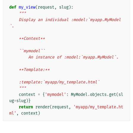
def
my_view
(
request
,
slug
):
"""
    Display an individual :model:`myapp.MyModel
`.
    **Context**
    ``mymodel``
        An instance of :model:`myapp.MyModel`.
    **Template:**
    :template:`myapp/my_template.html`
    """
context
=
{
'mymodel'
:
MyModel
.
objects
.
get
(
sl
ug
=
slug
)}
return
render
(
request
,
'myapp/my_template.ht
ml'
,
context
)