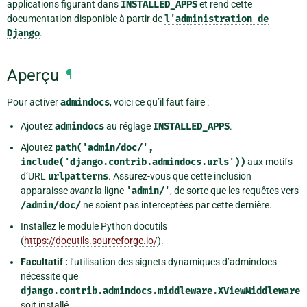
applications figurant dans
INSTALLED_APPS
et rend cette
documentation disponible à partir de
l'administration
de
Django
.
Aperçu
¶
Pour activer
admindocs
, voici ce qu’il faut faire :
Ajoutez
admindocs
au réglage
INSTALLED_APPS
.
Ajoutez
path('admin/doc/',
include('django.contrib.admindocs.urls'))
aux motifs
d’URL
urlpatterns
. Assurez-vous que cette inclusion
apparaisse
avant
la ligne
'admin/'
, de sorte que les requêtes vers
/admin/doc/
ne soient pas interceptées par cette dernière.
Installez le module Python docutils
(
https://docutils.sourceforge.io/
).
Facultatif :
l’utilisation des signets dynamiques d’admindocs
nécessite que
django.contrib.admindocs.middleware.XViewMiddleware
soit installé.