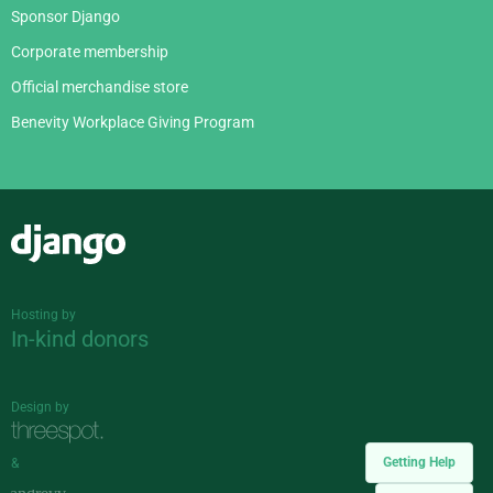
Sponsor Django
Corporate membership
Official merchandise store
Benevity Workplace Giving Program
Django
Hosting by
In-kind donors
Design by
Getting Help
&