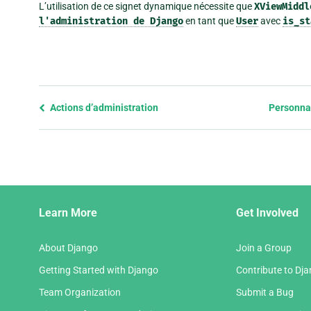
L’utilisation de ce signet dynamique nécessite que
XViewMiddl
l'administration
de
Django
en tant que
User
avec
is_st
Previous
Actions d’administration
Personnal
page
and
next
page
Django
Learn More
Get Involved
Links
About Django
Join a Group
Getting Started with Django
Contribute to Dj
Team Organization
Submit a Bug