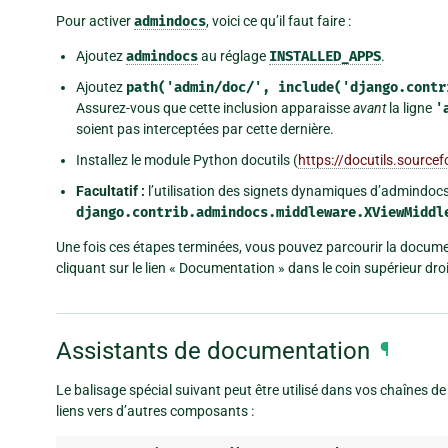
Pour activer
admindocs
, voici ce qu’il faut faire :
Ajoutez
admindocs
au réglage
INSTALLED_APPS
.
Ajoutez
path('admin/doc/',
include('django.contr
Assurez-vous que cette inclusion apparaisse
avant
la ligne
'
soient pas interceptées par cette dernière.
Installez le module Python docutils (
https://docutils.sourcef
Facultatif :
l’utilisation des signets dynamiques d’admindoc
django.contrib.admindocs.middleware.XViewMiddl
Une fois ces étapes terminées, vous pouvez parcourir la document
cliquant sur le lien « Documentation » dans le coin supérieur droi
Assistants de documentation
¶
Le balisage spécial suivant peut être utilisé dans vos chaînes d
liens vers d’autres composants :