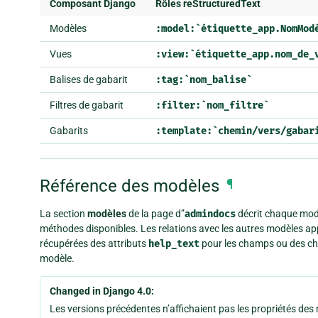
Composant Django
Rôles reStructuredText
Modèles
:model:`étiquette_app.NomMod
Vues
:view:`étiquette_app.nom_de_
Balises de gabarit
:tag:`nom_balise`
Filtres de gabarit
:filter:`nom_filtre`
Gabarits
:template:`chemin/vers/gabar
Référence des modèles
¶
La section
modèles
de la page d”
admindocs
décrit chaque modè
méthodes disponibles. Les relations avec les autres modèles ap
récupérées des attributs
help_text
pour les champs ou des ch
modèle.
Changed in Django 4.0:
Les versions précédentes n’affichaient pas les propriétés de