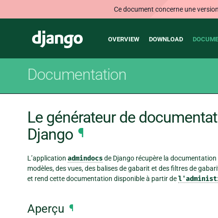
Ce document concerne une version n
Main
Django
OVERVIEW
DOWNLOAD
DOCUME
navigation
Documentation
Le générateur de documentati
Django
¶
L’application
admindocs
de Django récupère la documentation 
modèles, des vues, des balises de gabarit et des filtres de gabar
et rend cette documentation disponible à partir de
l'administ
Aperçu
¶