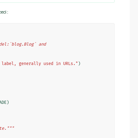
eci :
odel:`blog.Blog` and
 label, generally used in URLs."
)
ADE
)
te."""