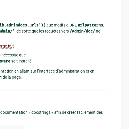
ib.admindocs.urls'))
aux motifs d’URL
urlpatterns
.
admin/'
, de sorte que les requêtes vers
/admin/doc/
ne
orge.io/
).
s nécessite que
eware
soit installé.
ation en allant sur l’interface d’administration et en
t de la page.
e documentation « docstrings » afin de créer facilement des