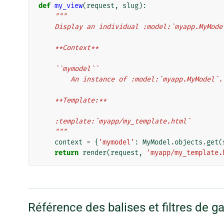
def
my_view
(
request
,
slug
):
"""
    Display an individual :model:`myapp.MyMode
    **Context**
    ``mymodel``
        An instance of :model:`myapp.MyModel`.
    **Template:**
    :template:`myapp/my_template.html`
    """
context
=
{
'mymodel'
:
MyModel
.
objects
.
get
(
return
render
(
request
,
'myapp/my_template.
Référence des balises et filtres de ga