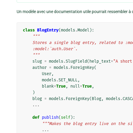
Un modèle avec une documentation utile pourrait ressembler à c
class
BlogEntry
(
models
.
Model
):
"""
    Stores a single blog entry, related to :m
    :model:`auth.User`.
    """
slug
=
models
.
SlugField
(
help_text
=
"A short
author
=
models
.
ForeignKey
(
User
,
models
.
SET_NULL
,
blank
=
True
,
null
=
True
,
)
blog
=
models
.
ForeignKey
(
Blog
,
models
.
CASC
...
def
publish
(
self
):
"""Makes the blog entry live on the si
...