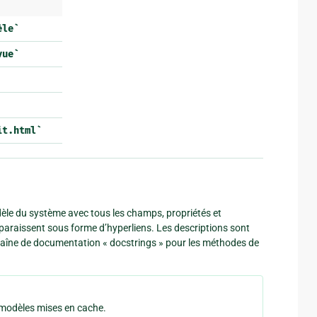
èle`
vue`
it.html`
le du système avec tous les champs, propriétés et
paraissent sous forme d’hyperliens. Les descriptions sont
aîne de documentation « docstrings » pour les méthodes de
s modèles mises en cache.