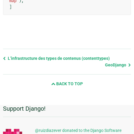
map'
),
]
Previous
L’infrastructure des types de contenus (contenttypes)
page
GeoDjango
and
next
BACK TO TOP
page
Support Django!
Informations
supplémentaires
@ruizdiazever donated to the Django Software