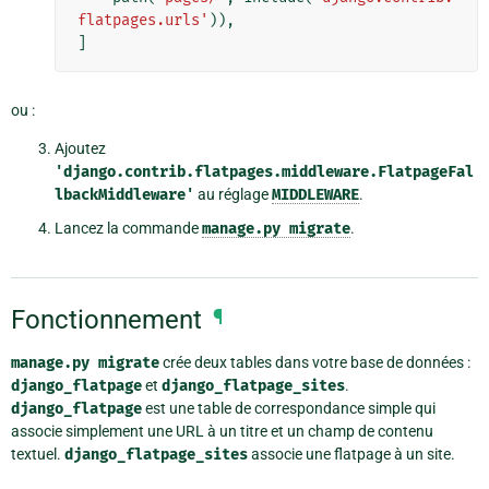
flatpages.urls'
)),
]
ou :
Ajoutez
'django.contrib.flatpages.middleware.FlatpageFal
lbackMiddleware'
au réglage
MIDDLEWARE
.
Lancez la commande
manage.py
migrate
.
Fonctionnement
¶
manage.py
migrate
crée deux tables dans votre base de données :
django_flatpage
et
django_flatpage_sites
.
django_flatpage
est une table de correspondance simple qui
associe simplement une URL à un titre et un champ de contenu
textuel.
django_flatpage_sites
associe une flatpage à un site.