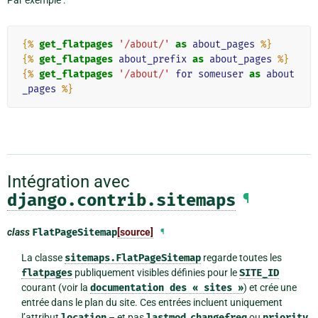
Par exemple :
{%
get_flatpages
'/about/'
as
about_pages
%}
{%
get_flatpages
about_prefix
as
about_pages
%}
{%
get_flatpages
'/about/'
for
someuser
as
about
_pages
%}
Intégration avec
django.contrib.sitemaps
¶
class
FlatPageSitemap
[source]
¶
La classe
sitemaps.FlatPageSitemap
regarde toutes les
flatpages
publiquement visibles définies pour le
SITE_ID
courant (voir la
documentation
des
«
sites
»
) et crée une
entrée dans le plan du site. Ces entrées incluent uniquement
l’attribut
location
– et pas
lastmod
,
changefreq
ou
priority
.