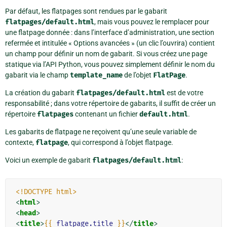
Par défaut, les flatpages sont rendues par le gabarit
flatpages/default.html
, mais vous pouvez le remplacer pour
une flatpage donnée : dans l’interface d’administration, une section
refermée et intitulée « Options avancées » (un clic l’ouvrira) contient
un champ pour définir un nom de gabarit. Si vous créez une page
statique via l’API Python, vous pouvez simplement définir le nom du
gabarit via le champ
template_name
de l’objet
FlatPage
.
La création du gabarit
flatpages/default.html
est de votre
responsabilité ; dans votre répertoire de gabarits, il suffit de créer un
répertoire
flatpages
contenant un fichier
default.html
.
Les gabarits de flatpage ne reçoivent qu’une seule variable de
contexte,
flatpage
, qui correspond à l’objet flatpage.
Voici un exemple de gabarit
flatpages/default.html
:
<!DOCTYPE html>
<
html
>
<
head
>
<
title
>
{{
flatpage.title
}}
</
title
>