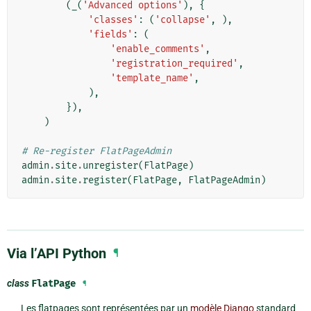
(
_
(
'Advanced options'
),
{
'classes'
:
(
'collapse'
,
),
'fields'
:
(
'enable_comments'
,
'registration_required'
,
'template_name'
,
),
}),
)
# Re-register FlatPageAdmin
admin
.
site
.
unregister
(
FlatPage
)
admin
.
site
.
register
(
FlatPage
,
FlatPageAdmin
)
Via l’API Python
¶
class
FlatPage
¶
Les flatpages sont représentées par un
modèle Django
standard