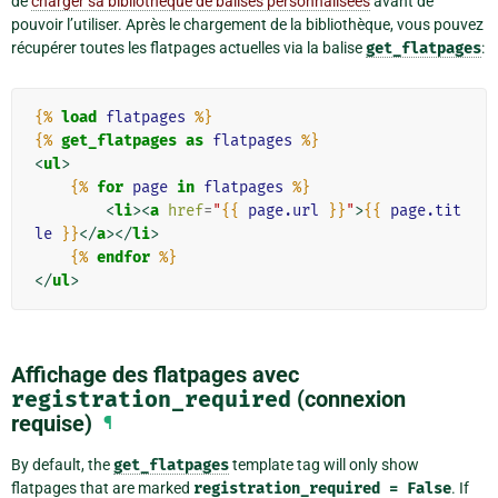
de
charger sa bibliothèque de balises personnalisées
avant de
pouvoir l’utiliser. Après le chargement de la bibliothèque, vous pouvez
récupérer toutes les flatpages actuelles via la balise
get_flatpages
:
{%
load
flatpages
%}
{%
get_flatpages
as
flatpages
%}
<
ul
>
{%
for
page
in
flatpages
%}
<
li
><
a
href
=
"
{{
page.url
}}
"
>
{{
page.tit
le
}}
</
a
></
li
>
{%
endfor
%}
</
ul
>
Affichage des flatpages avec
registration_required
(connexion
requise)
¶
By default, the
get_flatpages
template tag will only show
flatpages that are marked
registration_required
=
False
. If