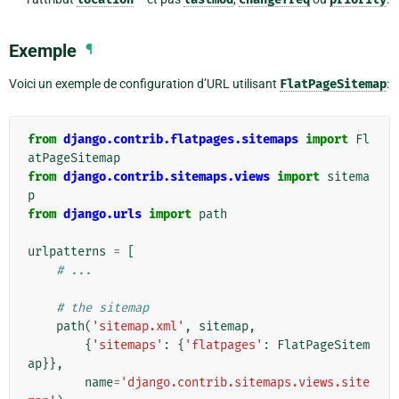
Exemple
¶
Voici un exemple de configuration d’URL utilisant
FlatPageSitemap
:
from
django.contrib.flatpages.sitemaps
import
Fl
atPageSitemap
from
django.contrib.sitemaps.views
import
sitema
p
from
django.urls
import
path
urlpatterns
=
[
# ...
# the sitemap
path
(
'sitemap.xml'
,
sitemap
,
{
'sitemaps'
:
{
'flatpages'
:
FlatPageSitem
ap
}},
name
=
'django.contrib.sitemaps.views.site