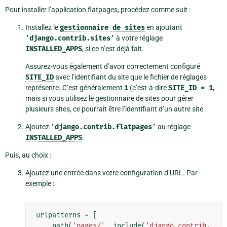
Pour installer l’application flatpages, procédez comme suit :
Installez le
gestionnaire
de
sites
en ajoutant
'django.contrib.sites'
à votre réglage
INSTALLED_APPS
, si ce n’est déjà fait.
Assurez-vous également d’avoir correctement configuré
SITE_ID
avec l’identifiant du site que le fichier de réglages
représente. C’est généralement
1
(c’est-à-dire
SITE_ID
=
1
,
mais si vous utilisez le gestionnaire de sites pour gérer
plusieurs sites, ce pourrait être l’identifiant d’un autre site.
Ajoutez
'django.contrib.flatpages'
au réglage
INSTALLED_APPS
.
Puis, au choix :
Ajoutez une entrée dans votre configuration d’URL. Par
exemple :
urlpatterns
=
[
path
(
'pages/'
,
include
(
'django.contrib.