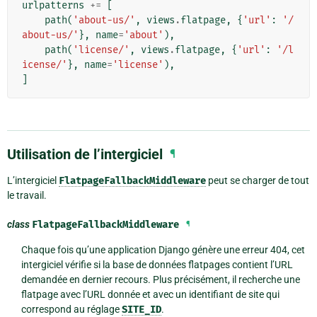
urlpatterns
+=
[
path
(
'about-us/'
,
views
.
flatpage
,
{
'url'
:
'/
about-us/'
},
name
=
'about'
),
path
(
'license/'
,
views
.
flatpage
,
{
'url'
:
'/l
icense/'
},
name
=
'license'
),
]
Utilisation de l’intergiciel
¶
L’intergiciel
FlatpageFallbackMiddleware
peut se charger de tout
le travail.
class
FlatpageFallbackMiddleware
¶
Chaque fois qu’une application Django génère une erreur 404, cet
intergiciel vérifie si la base de données flatpages contient l’URL
demandée en dernier recours. Plus précisément, il recherche une
flatpage avec l’URL donnée et avec un identifiant de site qui
correspond au réglage
SITE_ID
.