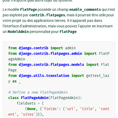
pour n’importe quel autre objet du système.
Le modèle
FlatPage
possède un champ
enable_comments
qui n’est
pas exploité par
contrib.flatpages
, mais il pourrait être utile pour
votre projet ou des applications tierces. Il n’apparaît pas dans
l’interface d’administration, mais vous pouvez l’ajouter en inscrivant
un
ModelAdmin
personnalisé pour
FlatPage
:
from
django.contrib
import
admin
from
django.contrib.flatpages.admin
import
FlatP
ageAdmin
from
django.contrib.flatpages.models
import
Flat
Page
from
django.utils.translation
import
gettext_laz
y
as
_
# Define a new FlatPageAdmin
class
FlatPageAdmin
(
FlatPageAdmin
):
fieldsets
=
(
(
None
,
{
'fields'
:
(
'url'
,
'title'
,
'cont
ent'
,
'sites'
)}),