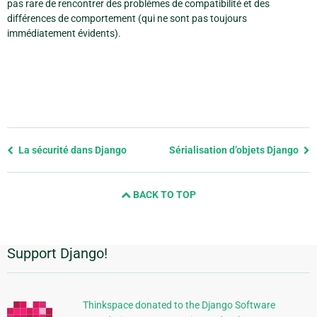
pas rare de rencontrer des problèmes de compatibilité et des
différences de comportement (qui ne sont pas toujours
immédiatement évidents).
Previous
La sécurité dans Django
Sérialisation d’objets Django
page
and
BACK TO TOP
next
page
Support Django!
Informations
supplémentaires
Thinkspace donated to the Django Software