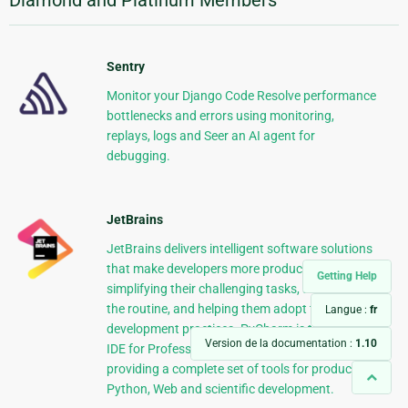
Sentry
Monitor your Django Code Resolve performance
bottlenecks and errors using monitoring,
replays, logs and Seer an AI agent for
debugging.
JetBrains
JetBrains delivers intelligent software solutions
that make developers more productive by
Getting Help
simplifying their challenging tasks, automating
the routine, and helping them adopt the best
Langue :
fr
development practices. PyCharm is the Python
Version de la documentation :
1.10
IDE for Professional Developers by JetBrains
providing a complete set of tools for productive
Python, Web and scientific development.