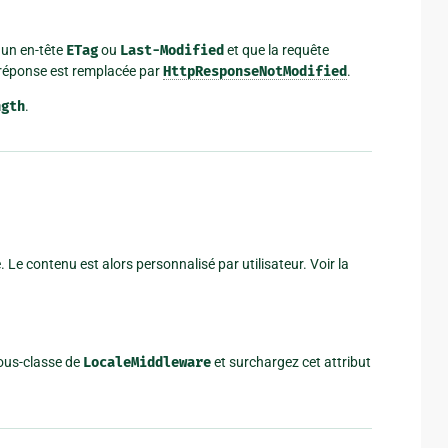
 un en-tête
ETag
ou
Last-Modified
et que la requête
a réponse est remplacée par
HttpResponseNotModified
.
ngth
.
 Le contenu est alors personnalisé par utilisateur. Voir la
sous-classe de
LocaleMiddleware
et surchargez cet attribut