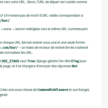
ête vers cette URL. Sinon, l’URL de départ est traitée comme
r/
s’il n’existe pas de motif d’URL valide correspondant à
/bar/
.
r « www. » seront redirigées vers la même URL commençant
ue chaque URL devrait exister sous une et une seule forme.
o.com/bar/
– un index de moteur de recherche les traiterait
 de normaliser les URL.
Si
USE_ETAGS
vaut
True
, Django génère l’en-tête
ETag
pour
a page, et il se chargera d’envoyer des réponses
Not
 Créez une sous-classe de
CommonMiddleware
et surchargez
iciel.