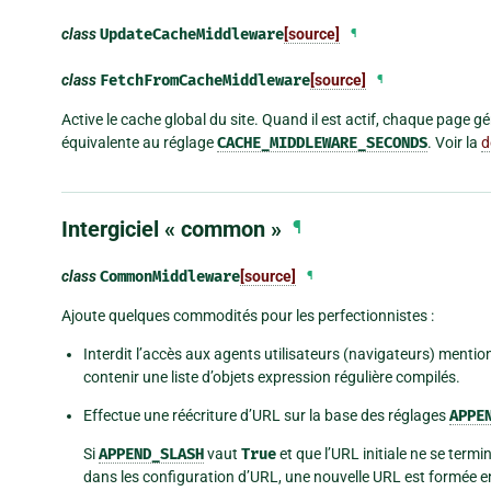
class
UpdateCacheMiddleware
[source]
¶
class
FetchFromCacheMiddleware
[source]
¶
Active le cache global du site. Quand il est actif, chaque page 
équivalente au réglage
CACHE_MIDDLEWARE_SECONDS
. Voir la
d
Intergiciel « common »
¶
class
CommonMiddleware
[source]
¶
Ajoute quelques commodités pour les perfectionnistes :
Interdit l’accès aux agents utilisateurs (navigateurs) menti
contenir une liste d’objets expression régulière compilés.
Effectue une réécriture d’URL sur la base des réglages
APPE
Si
APPEND_SLASH
vaut
True
et que l’URL initiale ne se term
dans les configuration d’URL, une nouvelle URL est formée en 