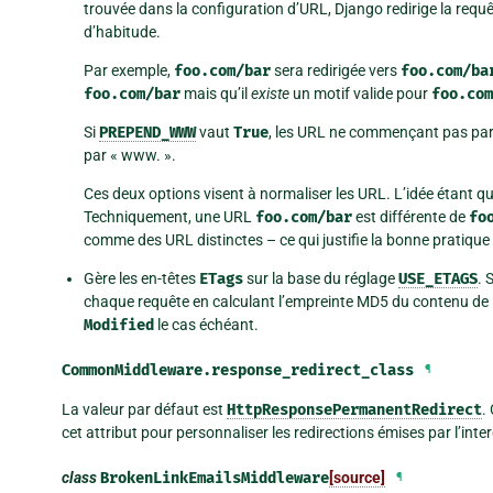
trouvée dans la configuration d’URL, Django redirige la requ
d’habitude.
Par exemple,
foo.com/bar
sera redirigée vers
foo.com/ba
foo.com/bar
mais qu’il
existe
un motif valide pour
foo.com
Si
PREPEND_WWW
vaut
True
, les URL ne commençant pas pa
par « www. ».
Ces deux options visent à normaliser les URL. L’idée étant q
Techniquement, une URL
foo.com/bar
est différente de
fo
comme des URL distinctes – ce qui justifie la bonne pratique
Gère les en-têtes
ETags
sur la base du réglage
USE_ETAGS
. 
chaque requête en calculant l’empreinte MD5 du contenu de l
Modified
le cas échéant.
CommonMiddleware.
response_redirect_class
¶
La valeur par défaut est
HttpResponsePermanentRedirect
.
cet attribut pour personnaliser les redirections émises par l’interg
class
BrokenLinkEmailsMiddleware
[source]
¶