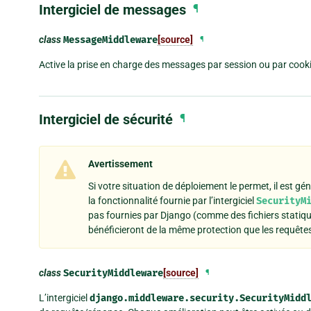
Intergiciel de messages
¶
class
MessageMiddleware
[source]
¶
Active la prise en charge des messages par session ou par cooki
Intergiciel de sécurité
¶
Avertissement
Si votre situation de déploiement le permet, il est g
la fonctionnalité fournie par l’intergiciel
SecurityM
pas fournies par Django (comme des fichiers statiques
bénéficieront de la même protection que les requêtes
class
SecurityMiddleware
[source]
¶
L’intergiciel
django.middleware.security.SecurityMidd