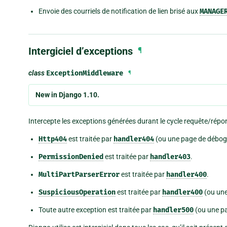
Envoie des courriels de notification de lien brisé aux
MANAGE
Intergiciel d’exceptions
¶
class
ExceptionMiddleware
¶
New in Django 1.10.
Intercepte les exceptions générées durant le cycle requête/répo
Http404
est traitée par
handler404
(ou une page de débog
PermissionDenied
est traitée par
handler403
.
MultiPartParserError
est traitée par
handler400
.
SuspiciousOperation
est traitée par
handler400
(ou une
Toute autre exception est traitée par
handler500
(ou une p