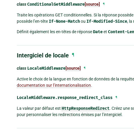
class
ConditionalGetMiddleware
[source]
¶
Traite les opérations GET conditionnelles. Si la réponse possède
possède l’en-tête
If-None-Match
ou
If-Modified-Since
, l
Définit également les en-têtes de réponse
Date
et
Content-Le
Intergiciel de locale
¶
class
LocaleMiddleware
[source]
¶
Active le choix de la langue en fonction de données de la requête.
documentation sur l’internationalisation
.
LocaleMiddleware.
response_redirect_class
¶
La valeur par défaut est
HttpResponseRedirect
. Créez une 
pour personnaliser les redirections émises par l’intergiciel.