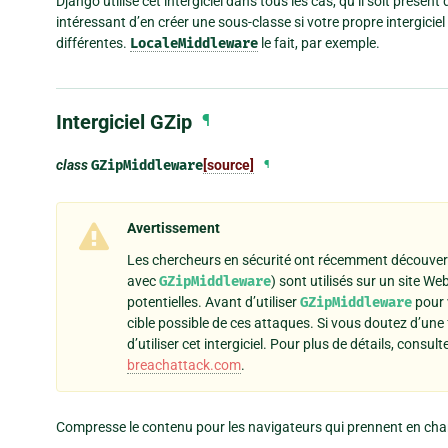
Django utilise cet intergiciel dans tous les cas, qu’il soit présen
intéressant d’en créer une sous-classe si votre propre intergici
différentes.
LocaleMiddleware
le fait, par exemple.
Intergiciel GZip
¶
class
GZipMiddleware
[source]
¶
Avertissement
Les chercheurs en sécurité ont récemment découver
avec
GZipMiddleware
) sont utilisés sur un site W
potentielles. Avant d’utiliser
GZipMiddleware
pour 
cible possible de ces attaques. Si vous doutez d’une 
d’utiliser cet intergiciel. Pour plus de détails, consult
breachattack.com
.
Compresse le contenu pour les navigateurs qui prennent en cha