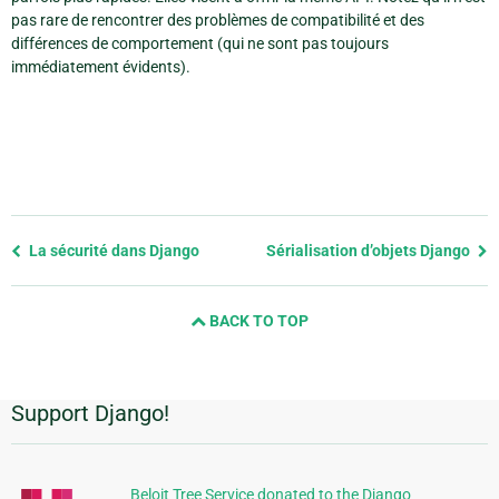
pas rare de rencontrer des problèmes de compatibilité et des
différences de comportement (qui ne sont pas toujours
immédiatement évidents).
Previous
La sécurité dans Django
Sérialisation d’objets Django
page
and
BACK TO TOP
next
page
Support Django!
Informations
supplémentaires
Beloit Tree Service donated to the Django