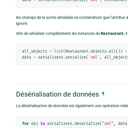
les champs de la sortie sérialisée ne contiendront que l’attribut
ignoré.
Afin de sérialiser complètement les instances de
Restaurant
, 
all_objects
=
list
(
Restaurant
.
objects
.
all
())
+
data
=
serializers
.
serialize
(
'xml'
,
all_object
Désérialisation de données
¶
La désérialisation de données est également une opération relat
for
obj
in
serializers
.
deserialize
(
"xml"
,
data