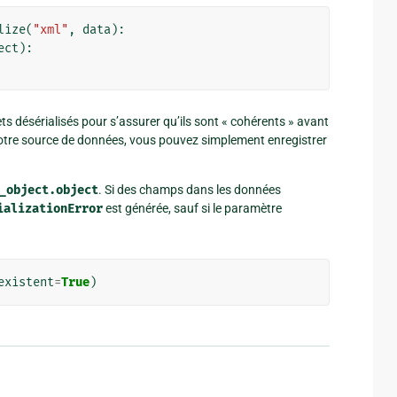
lize
(
"xml"
,
data
):
ect
):
jets désérialisés pour s’assurer qu’ils sont « cohérents » avant
 votre source de données, vous pouvez simplement enregistrer
_object.object
. Si des champs dans les données
ializationError
est générée, sauf si le paramètre
existent
=
True
)