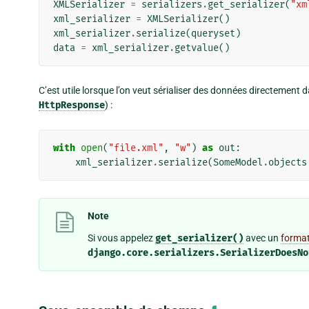
XMLSerializer
=
serializers
.
get_serializer
(
"xm
xml_serializer
=
XMLSerializer
()
xml_serializer
.
serialize
(
queryset
)
data
=
xml_serializer
.
getvalue
()
C’est utile lorsque l’on veut sérialiser des données directement da
HttpResponse
) :
with
open
(
"file.xml"
,
"w"
)
as
out
:
xml_serializer
.
serialize
(
SomeModel
.
objects
Note
Si vous appelez
get_serializer()
avec un
format
django.core.serializers.SerializerDoesNo