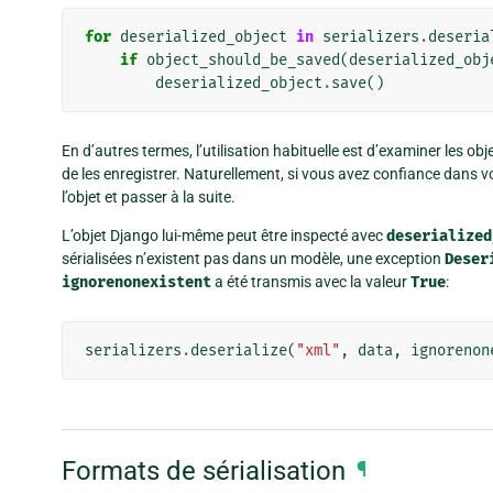
for
deserialized_object
in
serializers
.
deseria
if
object_should_be_saved
(
deserialized_obj
deserialized_object
.
save
()
En d’autres termes, l’utilisation habituelle est d’examiner les ob
de les enregistrer. Naturellement, si vous avez confiance dans
l’objet et passer à la suite.
L’objet Django lui-même peut être inspecté avec
deserialized
sérialisées n’existent pas dans un modèle, une exception
Deser
ignorenonexistent
a été transmis avec la valeur
True
:
serializers
.
deserialize
(
"xml"
,
data
,
ignorenon
Formats de sérialisation
¶