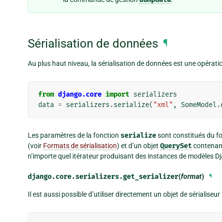
Sérialisation de données
¶
Au plus haut niveau, la sérialisation de données est une opératio
from
django.core
import
serializers
data
=
serializers
.
serialize
(
"xml"
,
SomeModel
.
Les paramètres de la fonction
serialize
sont constitués du fo
(voir
Formats de sérialisation
) et d’un objet
QuerySet
contenant
n’importe quel itérateur produisant des instances de modèles Dj
django.core.serializers.
get_serializer
(
format
)
¶
Il est aussi possible d’utiliser directement un objet de sérialiseur 