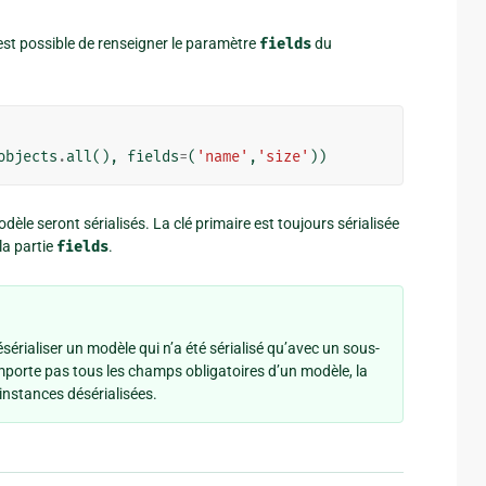
est possible de renseigner le paramètre
fields
du
objects
.
all
(),
fields
=
(
'name'
,
'size'
))
èle seront sérialisés. La clé primaire est toujours sérialisée
la partie
fields
.
ésérialiser un modèle qui n’a été sérialisé qu’avec un sous-
mporte pas tous les champs obligatoires d’un modèle, la
 instances désérialisées.