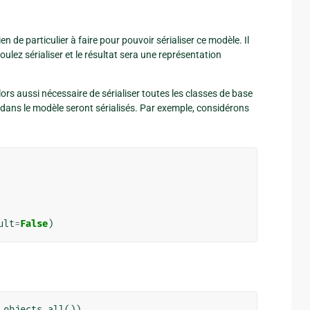
a rien de particulier à faire pour pouvoir sérialiser ce modèle. Il
 voulez sérialiser et le résultat sera une représentation
 alors aussi nécessaire de sérialiser toutes les classes de base
dans le modèle seront sérialisés. Par exemple, considérons
ult
=
False
)
.
objects
.
all
())