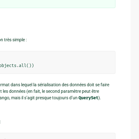
n très simple :
objects
.
all
())
rmat dans lequel la sérialisation des données doit se faire
 les données (en fait, le second paramètre peut être
ango, mais il s’agit presque toujours d’un
QuerySet
).
: