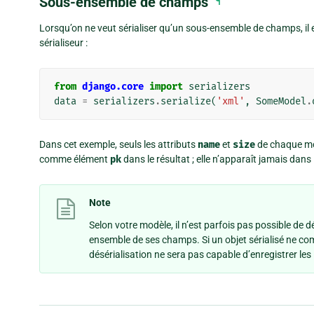
Sous-ensemble de champs
¶
Lorsqu’on ne veut sérialiser qu’un sous-ensemble de champs, il 
sérialiseur :
from
django.core
import
serializers
data
=
serializers
.
serialize
(
'xml'
,
SomeModel
.
Dans cet exemple, seuls les attributs
name
et
size
de chaque mod
comme élément
pk
dans le résultat ; elle n’apparaît jamais dans 
Note
Selon votre modèle, il n’est parfois pas possible de d
ensemble de ses champs. Si un objet sérialisé ne co
désérialisation ne sera pas capable d’enregistrer les