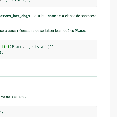
serves_hot_dogs
. L’attribut
name
de la classe de base sera
il sera aussi nécessaire de sérialiser les modèles
Place
:
list
(
Place
.
objects
.
all
())
s
)
ivement simple :
):