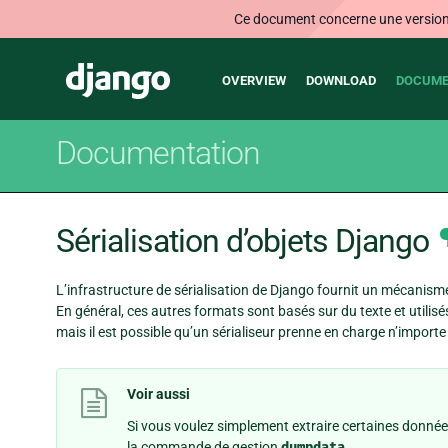
Ce document concerne une version n
Main
Django
OVERVIEW
DOWNLOAD
DOCUME
navigation
Documentation
Sérialisation d’objets Django
L’infrastructure de sérialisation de Django fournit un mécanism
En général, ces autres formats sont basés sur du texte et utilis
mais il est possible qu’un sérialiseur prenne en charge n’import
Voir aussi
Si vous voulez simplement extraire certaines données de
la commande de gestion
dumpdata
.