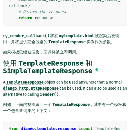
callback
)
# Return the response
return
response
my_render_callback()
将在
mytemplate.html
被渲染后被调
用，并将提供完全渲染的
TemplateResponse
实例作为参数。
如果模板已经被渲染，回调将被立即调用。
使用
TemplateResponse
和
SimpleTemplateResponse
¶
A
TemplateResponse
object can be used anywhere that a normal
django.http.HttpResponse
can be used. It can also be used as an
alternative to calling
render()
.
例如，下面的视图返回一个
TemplateResponse
，其中有一个模板和
一个包含查询集的上下文：
from
django.template.response
import
TemplateRes