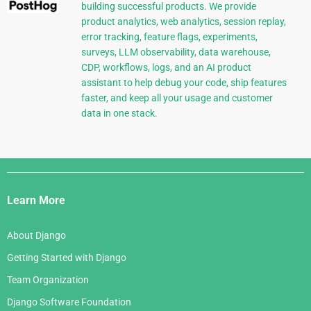
building successful products. We provide
product analytics, web analytics, session replay,
error tracking, feature flags, experiments,
surveys, LLM observability, data warehouse,
CDP, workflows, logs, and an AI product
assistant to help debug your code, ship features
faster, and keep all your usage and customer
data in one stack.
Django
Links
Learn More
About Django
Getting Started with Django
Team Organization
Django Software Foundation