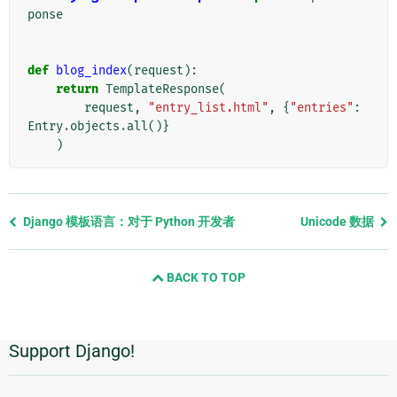
ponse
def
blog_index
(
request
):
return
TemplateResponse
(
request
,
"entry_list.html"
,
{
"entries"
:
Entry
.
objects
.
all
()}
)
Previous
Django 模板语言：对于 Python 开发者
Unicode 数据
page
and
BACK TO TOP
next
page
Support Django!
附
加