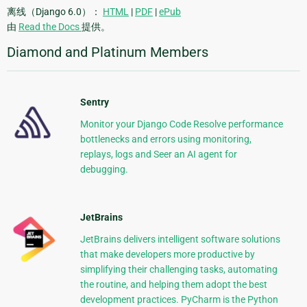
离线（Django 6.0）：
HTML
|
PDF
|
ePub
由
Read the Docs
提供。
Diamond and Platinum Members
Sentry
Monitor your Django Code Resolve performance
bottlenecks and errors using monitoring,
replays, logs and Seer an AI agent for
debugging.
JetBrains
JetBrains delivers intelligent software solutions
that make developers more productive by
simplifying their challenging tasks, automating
the routine, and helping them adopt the best
development practices. PyCharm is the Python