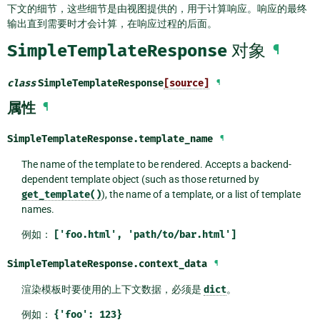
下文的细节，这些细节是由视图提供的，用于计算响应。响应的最终
输出直到需要时才会计算，在响应过程的后面。
SimpleTemplateResponse
对象
¶
class
SimpleTemplateResponse
[source]
¶
属性
¶
SimpleTemplateResponse.
template_name
¶
The name of the template to be rendered. Accepts a backend-
dependent template object (such as those returned by
get_template()
), the name of a template, or a list of template
names.
例如：
['foo.html',
'path/to/bar.html']
SimpleTemplateResponse.
context_data
¶
渲染模板时要使用的上下文数据，必须是
dict
。
例如：
{'foo':
123}