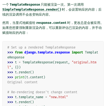
一个
TemplateResponse
只能被渲染一次。第一次调用
SimpleTemplateResponse.render()
时，会设置响应的内容；后
续的渲染调用不会改变响应内容。
然而，当显式地赋值给
response.content
时，更改总是会被应用。
如果您想要强制重新渲染内容，可以重新评估已渲染的内容，并手动
赋值响应的内容：
# Set up a rendered TemplateResponse
>>> 
from
django.template.response
import
Templat
eResponse
>>> 
t
=
TemplateResponse
(
request
,
"original.htm
l"
,
{})
>>> 
t
.
render
()
>>> 
print
(
t
.
content
)
Original content
# Re-rendering doesn't change content
>>> 
t
.
template_name
=
"new.html"
>>> 
t
.
render
()