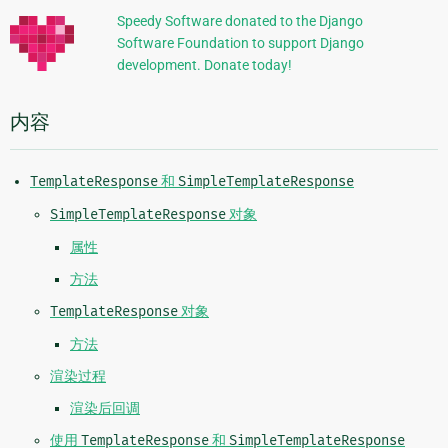
信
Speedy Software donated to the Django
Software Foundation to support Django
息
development. Donate today!
内容
TemplateResponse
和
SimpleTemplateResponse
SimpleTemplateResponse
对象
属性
方法
TemplateResponse
对象
方法
渲染过程
渲染后回调
使用
TemplateResponse
和
SimpleTemplateResponse