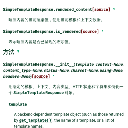
SimpleTemplateResponse.
rendered_content
[source]
¶
响应内容的当前渲染值，使用当前模板和上下文数据。
SimpleTemplateResponse.
is_rendered
[source]
¶
表示响应内容是否已呈现的布尔值。
方法
¶
SimpleTemplateResponse.
__init__
(
template
,
context
=
None
,
content_type
=
None
,
status
=
None
,
charset
=
None
,
using
=
None
,
headers
=
None
)
[source]
¶
用给定的模板、上下文、内容类型、HTTP 状态和字符集实例化一
个
SimpleTemplateResponse
对象。
template
A backend-dependent template object (such as those returned
by
get_template()
), the name of a template, or a list of
template names.