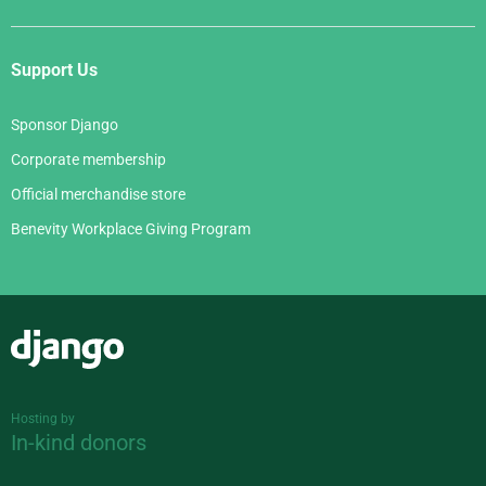
Support Us
Sponsor Django
Corporate membership
Official merchandise store
Benevity Workplace Giving Program
Django
Hosting by
In-kind donors