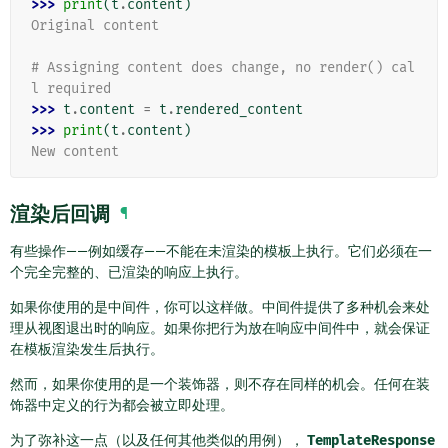
>>> 
print
(
t
.
content
)
Original content
# Assigning content does change, no render() cal
l required
>>> 
t
.
content
=
t
.
rendered_content
>>> 
print
(
t
.
content
)
New content
渲染后回调
¶
有些操作——例如缓存——不能在未渲染的模板上执行。它们必须在一
个完全完整的、已渲染的响应上执行。
如果你使用的是中间件，你可以这样做。中间件提供了多种机会来处
理从视图退出时的响应。如果你把行为放在响应中间件中，就会保证
在模板渲染发生后执行。
然而，如果你使用的是一个装饰器，则不存在同样的机会。任何在装
饰器中定义的行为都会被立即处理。
为了弥补这一点（以及任何其他类似的用例），
TemplateResponse