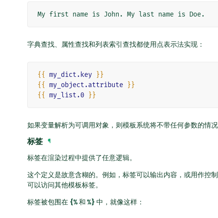
字典查找、属性查找和列表索引查找都使用点表示法实现：
{{
my_dict.key
}}
{{
my_object.attribute
}}
{{
my_list.0
}}
如果变量解析为可调用对象，则模板系统将不带任何参数的情况
标签
¶
标签在渲染过程中提供了任意逻辑。
这个定义是故意含糊的。例如，标签可以输出内容，或用作控制结构如 
可以访问其他模板标签。
标签被包围在
{%
和
%}
中，就像这样：