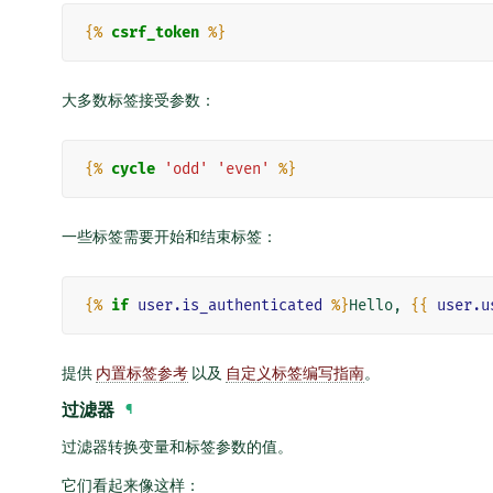
{%
csrf_token
%}
大多数标签接受参数：
{%
cycle
'odd'
'even'
%}
一些标签需要开始和结束标签：
{%
if
user.is_authenticated
%}
Hello, 
{{
user.u
提供
内置标签参考
以及
自定义标签编写指南
。
过滤器
¶
过滤器转换变量和标签参数的值。
它们看起来像这样：