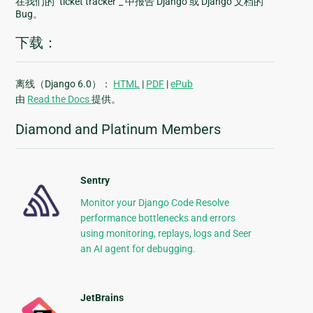
在我们的 `ticket tracker`_ 中报告 Django 或 Django 文档的
Bug。
下载：
离线（Django 6.0）：
HTML
|
PDF
|
ePub
由
Read the Docs
提供。
Diamond and Platinum Members
Sentry
Monitor your Django Code Resolve
performance bottlenecks and errors
using monitoring, replays, logs and Seer
an AI agent for debugging.
JetBrains