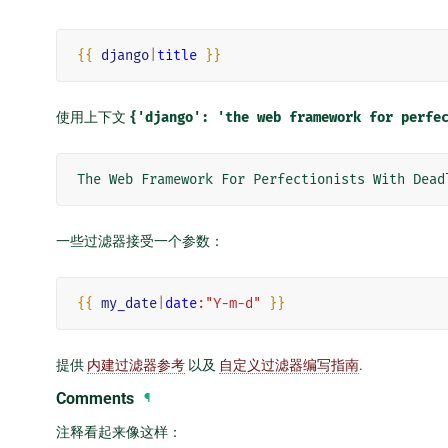
{{
django
|
title
}}
使用上下文
{'django':
'the
web
framework
for
perfe
一些过滤器接受一个参数：
{{
my_date
|
date
:"Y-m-d"
}}
提供
内建过滤器参考
以及
自定义过滤器编写指南
.
Comments
¶
注释看起来像这样：