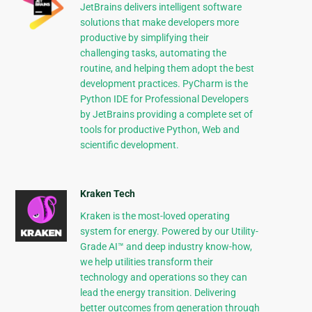
JetBrains delivers intelligent software
solutions that make developers more
productive by simplifying their
challenging tasks, automating the
routine, and helping them adopt the best
development practices. PyCharm is the
Python IDE for Professional Developers
by JetBrains providing a complete set of
tools for productive Python, Web and
scientific development.
Kraken Tech
Kraken is the most-loved operating
system for energy. Powered by our Utility-
Grade AI™ and deep industry know-how,
we help utilities transform their
technology and operations so they can
lead the energy transition. Delivering
better outcomes from generation through