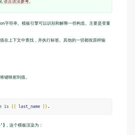
参见
语言语法参考
。
或Python字符串。模板引擎可以识别和解释一些构造。主要是变量
值在上下文中查找，并执行标签。其他的一切都按原样输
将键映射到值。
e is 
{{
last_name
}}
e'}
，这个模板渲染为：