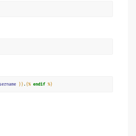
sername
}}
.
{%
endif
%}