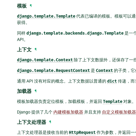
模板
¶
django.template.Template
代表已编译的模板。模板可以
获得。
同样
django.template.backends.django.Template
是一
API。
上下文
¶
django.template.Context
除了上下文数据外，还保存了一
django.template.RequestContext
是
Context
的子类，它
通用 API 没有对应的概念。上下文数据以普通的
dict
传递，而
加载器
¶
模板加载器负责定位模板，加载模板，并返回
Template
对象。
Django 提供了几个
内建模板加载器
并且支持
自定义模板加载器
上下文处理器
¶
上下文处理器是接收当前的
HttpRequest
作为参数，并返回一