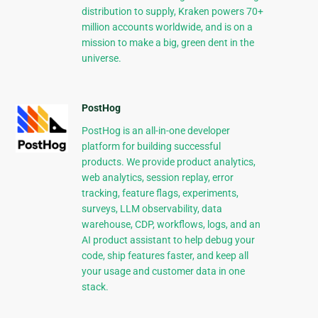
distribution to supply, Kraken powers 70+
million accounts worldwide, and is on a
mission to make a big, green dent in the
universe.
PostHog
PostHog is an all-in-one developer
platform for building successful
products. We provide product analytics,
web analytics, session replay, error
tracking, feature flags, experiments,
surveys, LLM observability, data
warehouse, CDP, workflows, logs, and an
AI product assistant to help debug your
code, ship features faster, and keep all
your usage and customer data in one
stack.