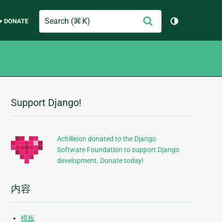
Search
提
♥ DONATE
切换主题（
交
Support Django!
附
加
信
Achilleion donated to the Django
Software Foundation to support Django
息
development. Donate today!
内容
模板