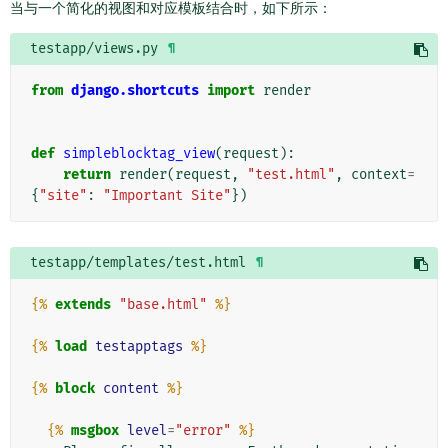
当与一个简化的视图和对应模板结合时，如下所示：
testapp/views.py
¶
from
django.shortcuts
import
render
def
simpleblocktag_view
(
request
):
return
render
(
request
,
"test.html"
,
context
=
{
"site"
:
"Important Site"
})
testapp/templates/test.html
¶
{%
extends
"base.html"
%}
{%
load
testapptags
%}
{%
block
content
%}
{%
msgbox
level
=
"error"
%}