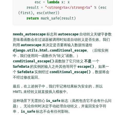
esc
=
lambda
x
:
x
result
=
"<strong>
%s
</strong>
%s
"
%
(
esc
(
first
),
esc
(
other
))
return
mark_safe
(
result
)
needs_autoescape
标志和
autoescape
自动转义关键字参数
意味着函数会在过滤器被调用时知道自动转义是否生效。我们
利用
autoescape
来决定是否要将输入数据传递给
django.utils.html.conditional_escape
。（后续实例
中，我们使用同一函数作为“转义”函数。）
conditional_escape()
函数除了它只转义
不是
一个
SafeData
的实例的输入之外其他等同于
escape()
。如果一
个
SafeData
实例经过
conditional_escape()
，数据将会
不经过修改返回。
最后，在上述例子中，我们牢记将结果标为安全的，所以
HMTL 未经转义就直接插入模板中。
这种场景下无需担心
is_safe
标志（虽然包含它不会有什么问
题）。无论你何时决定手动处理自动转义，并返回安全字符
串，
is_safe
标志不会有任何影响。