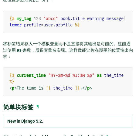
{%
my_tag
123
"abcd"
book.title
warning
=
message
|
lower
profile
=
user.profile
%}
将标签结果存入一个模板变量而不是直接将其输出是可能的。这能通
过使用
as
参数，后跟变量名实现。这样做能让你在期望的位置输出内
容：
{%
current_time
"%Y-%m-%d %I:%M %p"
as
the_time
%}
<
p
>
The time is 
{{
the_time
}}
.
</
p
>
简单块标签
¶
New in Django 5.2.