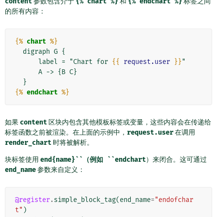
content
参数包含介于
{%
chart
%}
和
{%
endchart
%}
标签之间
的所有内容：
{%
chart
%}
  digraph G {

      label = "Chart for 
{{
request.user
}}
"

      A -> {B C}

{%
endchart
%}
如果
content
区块内包含其他模板标签或变量，这些内容会在传递给
标签函数之前被渲染。在上面的示例中，
request.user
在调用
render_chart
时将被解析。
块标签使用
end{name}``（例如
``endchart
）来闭合。这可通过
end_name
参数来自定义：
@register
.
simple_block_tag
(
end_name
=
"endofchar
t"
)