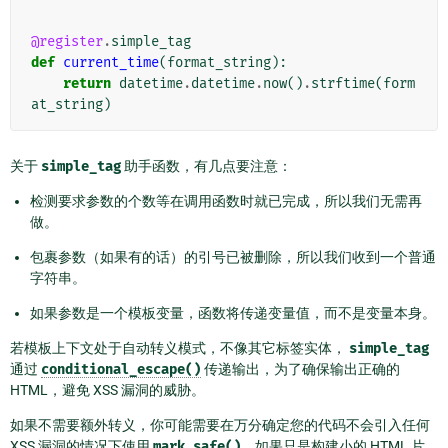
@register
.
simple_tag
def
current_time
(
format_string
):
return
datetime
.
datetime
.
now
()
.
strftime
(
form
at_string
)
关于
simple_tag
助手函数，有几点要注意：
检测要求参数的个数等在调用函数时就已完成，所以我们无需再
做。
包裹参数（如果有的话）的引号已被删除，所以我们收到一个普通
字符串。
如果参数是一个模板变量，函数将传递变量值，而不是变量本身。
若模板上下文处于自动转义模式，不像其它标签实体，
simple_tag
通过
conditional_escape()
传递输出，为了确保输出正确的
HTML，避免 XSS 漏洞的威胁。
如果不需要额外转义，你可能需要在万分确定您的代码不会引入任何
XSS 漏洞的情况下使用
mark_safe()
。如果只是构建小的 HTML 片