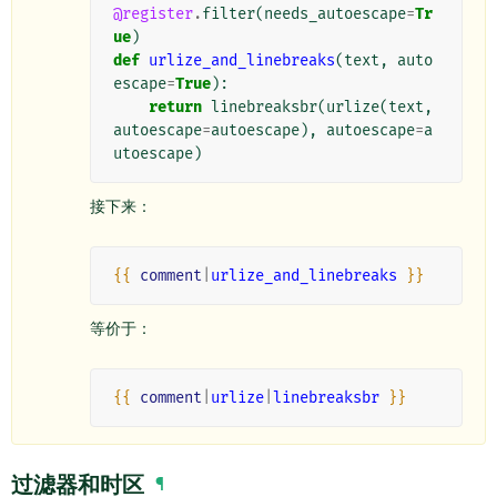
@register
.
filter
(
needs_autoescape
=
Tr
ue
)
def
urlize_and_linebreaks
(
text
,
auto
escape
=
True
):
return
linebreaksbr
(
urlize
(
text
,
autoescape
=
autoescape
),
autoescape
=
a
utoescape
)
接下来：
{{
comment
|
urlize_and_linebreaks
}}
等价于：
{{
comment
|
urlize
|
linebreaksbr
}}
过滤器和时区
¶