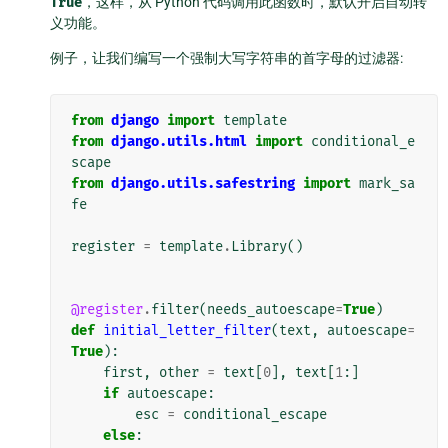
True
，这样，从 Python 代码调用此函数时，默认开启自动转
义功能。
例子，让我们编写一个强制大写字符串的首字母的过滤器:
from
django
import
template
from
django.utils.html
import
conditional_e
scape
from
django.utils.safestring
import
mark_sa
fe
register
=
template
.
Library
()
@register
.
filter
(
needs_autoescape
=
True
)
def
initial_letter_filter
(
text
,
autoescape
=
True
):
first
,
other
=
text
[
0
],
text
[
1
:]
if
autoescape
:
esc
=
conditional_escape
else
: