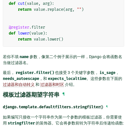
def
cut
(
value
,
arg
):
return
value
.
replace
(
arg
,
""
)
@register
.
filter
def
lower
(
value
):
return
value
.
lower
()
若你不填
name
参数，像第二个例子展示的一样，Django 会将函数名
当做过滤器名。
最后，
register.filter()
也接受 3 个关键字参数，
is_sage
，
needs_autoescape
，和
expects_localtime
。这些参数在下面的
过滤器和自动转义
和
过滤器和时区
介绍。
模板过滤器期望字符串
¶
django.template.defaultfilters.
stringfilter
()
¶
如果编写只接收一个字符串作为第一个参数的模板过滤器，你需要使
用
stringfilter
的装饰器。它会将参数前转为字符串后传递给函数: