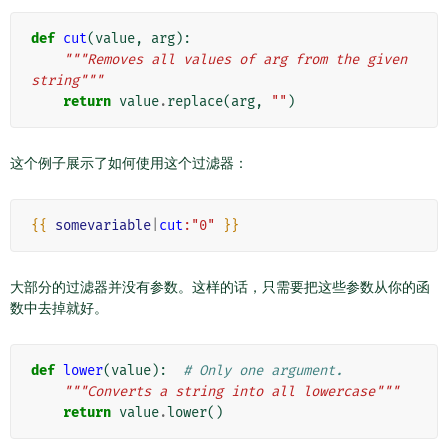
def
cut
(
value
,
arg
):
"""Removes all values of arg from the given 
string"""
return
value
.
replace
(
arg
,
""
)
这个例子展示了如何使用这个过滤器：
{{
somevariable
|
cut
:"0"
}}
大部分的过滤器并没有参数。这样的话，只需要把这些参数从你的函
数中去掉就好。
def
lower
(
value
):
# Only one argument.
"""Converts a string into all lowercase"""
return
value
.
lower
()