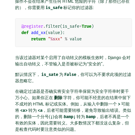
操作不会在结果产生任何 HTML 危险的字符（除了那些已存在
的），你需要用
is_safe
标记你的过滤器:
@register
.
filter
(
is_safe
=
True
)
def
add_xx
(
value
):
return
"
%s
xx"
%
value
当该过滤器对某个启用了自动转义的模板生效时，Django 会对
输出自动转义，不管输入是否被标记为“安全的”。
默认情况下，
is_sate
为
False
，你可以为不要求此项的过滤
器忽略它。
在确定过滤器是否确实将安全字符串保留为安全字符串时要千
万小心。如果你正在
删除
字符，你可能不经意的在结果中留下
不成对的 HTML 标记或实体。例如，从输入中删除一个
>
可能
将
<a>
转为
<a
，后者可能需要转移，避免导致输出错误。类似
的，删除一个分号(
;
)会将
&amp;
转为
&amp
，后者不再是一个
有效的实体，因此需要转义。大多数情况下都没这么复杂，但
是检查代码时要注意类似的问题。