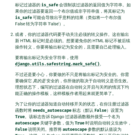
标记过滤器的
is_safe
会强制该过滤器的返回值为字符串。如
果你的过滤器要返回一个布尔值或非字符串值，将其标记为
is_safe
可能会导致出乎意料的结果（类似将一个布尔值
False 转为字符串 'False'）。
或者，你的过滤器代码要手动关注必须的转义操作。这在输出
新 HTML 标记时是必须的。想要避免你的 HTML 标记不被后续
操作转义，你要将输出标记为安全的，且需要自己处理输入。
要将输出标记为安全字符串，使用
django.utils.safestring.mark_safe()
。
不过还是要小心，你要做的不只是将输出标记为安全的。你需
要确保它
真的是
安全的，你所做的取决于自动转义是否生效。
理想状态下，编写的过滤器在自动转义开启与关闭的情况下均
能正确的操作模板，这样模板作者用起来就更简单了。
为了让你的过滤器知道自动转移开关的状态，在你注册过滤器
函数时将
needs_autoescape
标志（默认
False
）设置为
True
。该标志告诉 Django 过滤器函数额外接受一个名为
autoescape
关键字参数，值为
True
时说明自动转义生效中，
False
说明关闭。推荐将
autoescape
参数的默认值设为