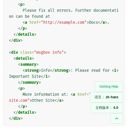
<
p
>
      Please fix all errors. Further documentati
on can be found at

<
a
href
=
"http://example.com"
>
Docs
</
a
>
.

</
p
>
</
details
>
</
div
>
<
div
class
=
"msgbox info"
>
<
details
>
<
summary
>
<
strong
>
Info
</
strong
>
: Please read for 
<
i
>
Important Site
</
i
>
</
summary
>
Getting Help
<
p
>
      More information at: 
<
a
href
=
"http://other
语言：
zh-hans
site.com"
>
Other Site
</
a
>
</
p
>
文档版本：
6.0
</
details
>
</
div
>