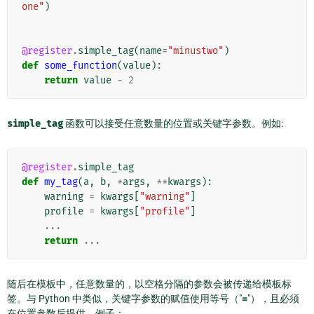
one"
)
@register
.
simple_tag
(
name
=
"minustwo"
)
def
some_function
(
value
):
return
value
-
2
simple_tag
函数可以接受任意数量的位置或关键字参数。例如:
@register
.
simple_tag
def
my_tag
(
a
,
b
,
*
args
,
**
kwargs
):
warning
=
kwargs
[
"warning"
]
profile
=
kwargs
[
"profile"
]
...
return
...
随后在模板中，任意数量的，以空格分隔的参数会被传递给模板标
签。与 Python 中类似，关键字参数的赋值使用等号（"
=
"），且必须
在位置参数后提供。例子：