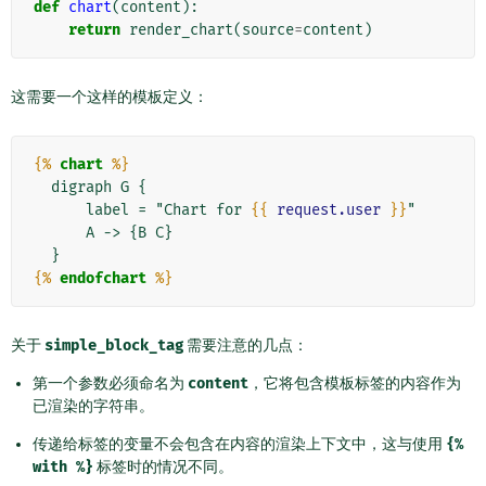
def
chart
(
content
):
return
render_chart
(
source
=
content
)
这需要一个这样的模板定义：
{%
chart
%}
  digraph G {

      label = "Chart for 
{{
request.user
}}
"

      A -> {B C}

{%
endofchart
%}
关于
simple_block_tag
需要注意的几点：
第一个参数必须命名为
content
，它将包含模板标签的内容作为
已渲染的字符串。
传递给标签的变量不会包含在内容的渲染上下文中，这与使用
{%
with
%}
标签时的情况不同。