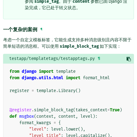
参阅
simple_tag
。由于
content
参数已由 Django 渲
染完成，它已处于转义状态。
一个复杂的案例
¶
考虑一个自定义模板标签，它能生成支持多种消息级别且内容不限于
简单短语的消息框。可以使用
simple_block_tag
如下实现：
testapp/templatetags/testapptags.py
¶
from
django
import
template
from
django.utils.html
import
format_html
register
=
template
.
Library
()
@register
.
simple_block_tag
(
takes_context
=
True
)
def
msgbox
(
context
,
content
,
level
):
format_kwargs
=
{
"level"
:
level
.
lower
(),
"level_title"
:
level
.
capitalize
(),