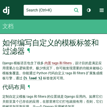
Search
M
提
Django
切换主题
交
文档
如何编写自定义的模板标签和
过滤器
¶
Django 模板语言包含了很多
内置 tags 和 filters
，设计目的是满足应
用需要占位逻辑需求。极少情况下，你可能发现需要的功能未被核心
模板集覆盖。你能通过 Python 代码自定义 tags 和 filters 扩展集成模
板引擎，通过
{%
load
%}
标签使其可用。
代码布局
¶
定制自定义模板 tags 和 filters 的位置就是 Django 应用内。如果它们
关联至某个已存在的应用，在那里将它们打包就很有用；否则，它们
能被添加至新应用。当一个 Django 应用被添加至