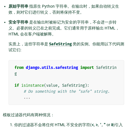
原始字符串
指原生 Python 字符串。在输出时，如果自动转义生
效，则对它们进行转义，否则将保持不变。
安全字符串
是在输出时被标记为安全的字符串，不会进一步转
义。必要的转义已在之前完成。它们通常用于原样输出 HTML，
HTML 会在客户端被解释。
实质上，这些字符串是
SafeString
类的实例。你能用以下代码测
试它们:
from
django.utils.safestring
import
SafeStrin
g
if
isinstance
(
value
,
SafeString
):
# Do something with the "safe" string.
...
模板过滤器代码有两种情况：
你的过滤器不会将任何 HTML 不安全的字符(
<
,
>
,
'
,
"
or
&
)引入