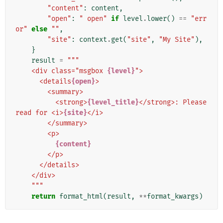
"content"
:
content
,
"open"
:
" open"
if
level
.
lower
()
==
"err
or"
else
""
,
"site"
:
context
.
get
(
"site"
,
"My Site"
),
}
result
=
"""
    <div class="msgbox 
{level}
">
      <details
{open}
>
        <summary>
          <strong>
{level_title}
</strong>: Please 
read for <i>
{site}
</i>
        </summary>
        <p>
{content}
        </p>
      </details>
    </div>
    """
return
format_html
(
result
,
**
format_kwargs
)