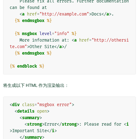
    Please fix all errors. Further documentation 
can be found at

<
a
href
=
"http://example.com"
>
Docs
</
a
>
.

{%
endmsgbox
%}
{%
msgbox
level
=
"info"
%}
    More information at: 
<
a
href
=
"http://othersi
te.com"
>
Other Site
</
a
>
/

{%
endmsgbox
%}
{%
endblock
%}
将生成以下 HTML 作为渲染输出：
<
div
class
=
"msgbox error"
>
<
details
open
>
<
summary
>
<
strong
>
Error
</
strong
>
: Please read for 
<
i
>
Important Site
</
i
>
</
summary
>