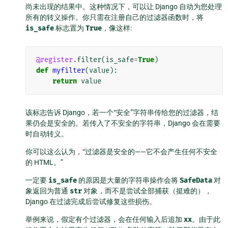
尚未出现的结果中。这种情况下，可以让 Django 自动为您处理
所有的转义操作。你只需在注册自己的过滤器函数时，将
is_safe
标志置为
True
，像这样:
@register
.
filter
(
is_safe
=
True
)
def
myfilter
(
value
):
return
value
该标志告诉 Django，若一个“安全”字符串传给您的过滤器，结
果仍会是安全的。若传入了不安全的字符串，Django 会在需要
时自动转义。
你可以这么认为，“过滤器是安全的——它不会产生任何不安全
的 HTML。”
一定要
is_safe
的原因是大量的字符串操作会将
SafeData
对
象返回为普通
str
对象，而不是尝试全部捕获（挺难的），
Django 在过滤完成后尝试修复这些损伤。
举例来说，假定有个过滤器，会在任何输入后追加
xx
。由于此