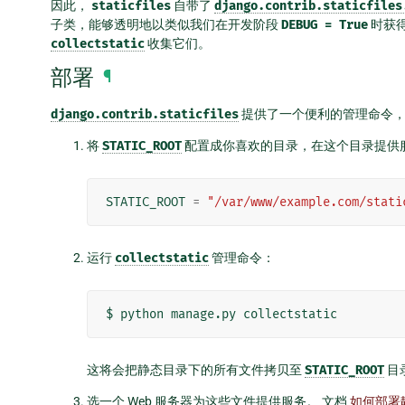
因此，
staticfiles
自带了
django.contrib.staticfiles
子类，能够透明地以类似我们在开发阶段
DEBUG
=
True
时获
collectstatic
收集它们。
部署
¶
django.contrib.staticfiles
提供了一个便利的管理命令，
将
STATIC_ROOT
配置成你喜欢的目录，在这个目录提供服
STATIC_ROOT
=
"/var/www/example.com/stati
运行
collectstatic
管理命令：
$
python
manage.py
这将会把静态目录下的所有文件拷贝至
STATIC_ROOT
目
选一个 Web 服务器为这些文件提供服务。 文档
如何部署