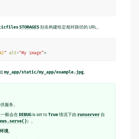
ticfiles
STORAGES
别名构建给定相对路径的 URL。
%}
"
alt
=
"My image"
>
如
my_app/static/my_app/example.jpg
。
提供服务。
这一般会在
DEBUG
is set to
True
情况下由
runserver
自
ews.serve()
）。
环境
。