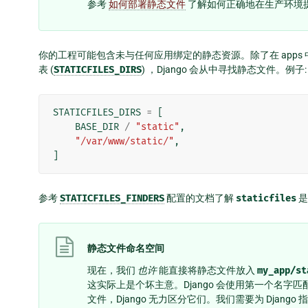
参考
如何部署静态文件
了解如何正确地在生产环境
你的工程可能包含未与任何应用绑定的静态资源。除了在 apps
表 (
STATICFILES_DIRS
) ，Django 会从中寻找静态文件。例子:
STATICFILES_DIRS
=
[
BASE_DIR
/
"static"
,
"/var/www/static/"
,
]
参考
STATICFILES_FINDERS
配置的文档了解
staticfiles
是
静态文件命名空间
现在，我们
也许
能直接将静态文件放入
my_app/st
这实际上是个坏主意。Django 会使用第一个名字
文件，Django 无力区分它们。我们需要为 Djan