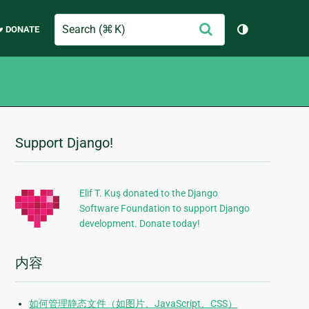
Search
提
♥ DONATE
切换主题（
交
Support Django!
附
加
信
Elif T. Kuş donated to the Django
Software Foundation to support Django
息
development. Donate today!
内容
如何管理静态文件（如图片、JavaScript、CSS）