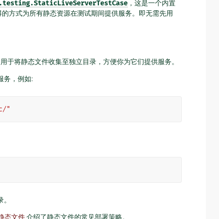
.testing.StaticLiveServerTestCase
，这是一个内置
得的方式为所有静态资源在测试期间提供服务。即无需先用
用于将静态文件收集至独立目录，方便你为它们提供服务。
务，例如:
c/"
录。
静态文件
介绍了静态文件的常见部署策略。