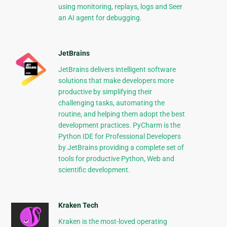
using monitoring, replays, logs and Seer
an AI agent for debugging.
JetBrains
JetBrains delivers intelligent software
solutions that make developers more
productive by simplifying their
challenging tasks, automating the
routine, and helping them adopt the best
development practices. PyCharm is the
Python IDE for Professional Developers
by JetBrains providing a complete set of
tools for productive Python, Web and
scientific development.
Kraken Tech
Kraken is the most-loved operating