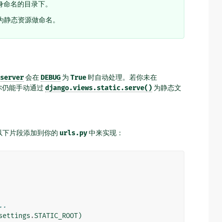
身命名的目录下。
为静态资源做命名。
server
会在
DEBUG
为
True
时自动处理。若你未在
你仍能手动通过
django.views.static.serve()
为静态文
。
以下片段添加到你的
urls.py
中来实现：
..
settings
.
STATIC_ROOT
)