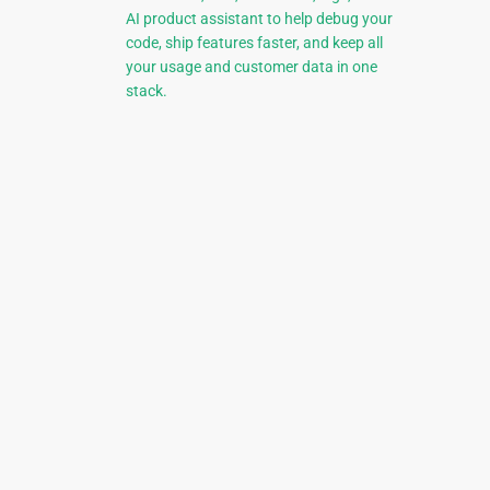
AI product assistant to help debug your
code, ship features faster, and keep all
your usage and customer data in one
stack.