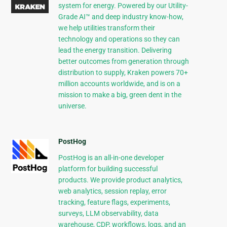
system for energy. Powered by our Utility-
Grade AI™ and deep industry know-how,
we help utilities transform their
technology and operations so they can
lead the energy transition. Delivering
better outcomes from generation through
distribution to supply, Kraken powers 70+
million accounts worldwide, and is on a
mission to make a big, green dent in the
universe.
PostHog
PostHog is an all-in-one developer
platform for building successful
products. We provide product analytics,
web analytics, session replay, error
tracking, feature flags, experiments,
surveys, LLM observability, data
warehouse, CDP, workflows, logs, and an