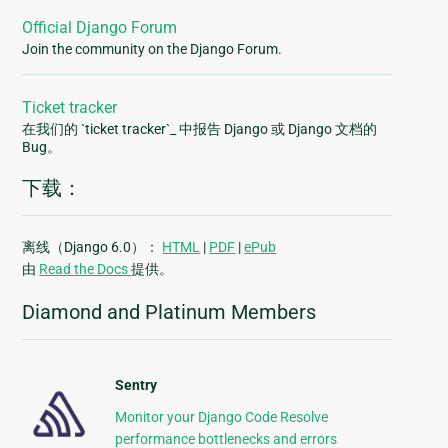
Official Django Forum
Join the community on the Django Forum.
Ticket tracker
在我们的 `ticket tracker`_ 中报告 Django 或 Django 文档的
Bug。
下载：
离线（Django 6.0）：
HTML
|
PDF
|
ePub
由
Read the Docs
提供。
Diamond and Platinum Members
Sentry
Monitor your Django Code Resolve
performance bottlenecks and errors