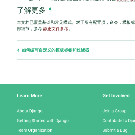
了解更多
¶
本文档已覆盖基础和常见模式。对于所有配置项，命令，模板
部细节，参考
静态文件参考
。
Previous
如何编写自定义的模板标签和过滤器
page
and
next
page
Django
Learn More
Get Involved
Links
About Django
Join a Group
Getting Started with Django
Contribute to Dj
Team Organization
Submit a Bug