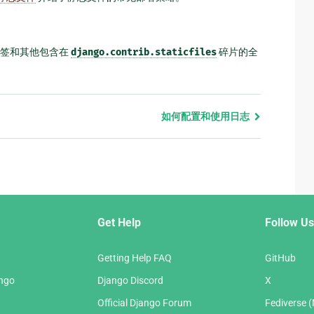
标签和其他包含在
django.contrib.staticfiles
碎片的全
如何配置和使用日志
Get Help
Follow Us
Getting Help FAQ
GitHub
ango
Django Discord
X
Official Django Forum
Fediverse 