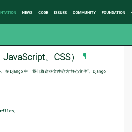
NTATION
NEWS
CODE
ISSUES
COMMUNITY
FOUNDATION
aScript、CSS）
¶
。在 Django 中，我们将这些文件称为“静态文件”。Django
cfiles
。