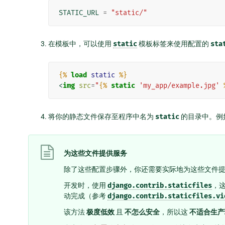
STATIC_URL
=
"static/"
在模板中，可以使用
static
模板标签来使用配置的
sta
{%
load
static
%}
<
img
src
=
"
{%
static
'my_app/example.jpg'
将你的静态文件保存至程序中名为
static
的目录中。例
为这些文件提供服务
除了这些配置步骤外，你还需要实际地为这些文件
开发时，使用
django.contrib.staticfiles
，
动完成（参考
django.contrib.staticfiles.vi
该方法
极度低效
且
不怎么安全
，所以这
不适合生产