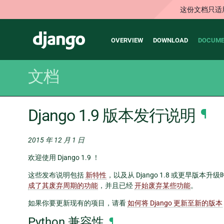
这份文档只适
Main
Django
OVERVIEW
DOWNLOAD
DOCUME
navigation
文档
Django 1.9 版本发行说明
¶
2015 年 12 月 1 日
欢迎使用 Django 1.9 ！
这些发布说明包括
新特性
，以及从 Django 1.8 或更早版本
成了其废弃周期的功能
，并且已经
开始废弃某些功能
。
如果你要更新现有的项目，请看
如何将 Django 更新至新的版本
Python 兼容性
¶