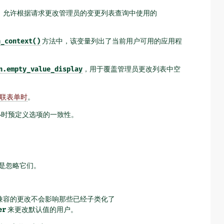
，允许根据请求更改管理员的变更列表查询中使用的
h_context()
方法中，该变量列出了当前用户可用的应用程
n.empty_value_display
，用于覆盖管理员更改列表中空
联表单时
。
 小时预定义选项的一致性。
是忽略它们。
向后兼容的更改不会影响那些已经子类化了
er
来更改默认值的用户。