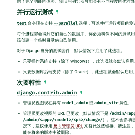
供了完全功能的体验。较旧的浏览器可能会有不同程度的优雅降
并行运行测试
¶
test
命令现在支持
--parallel
选项，可以并行运行项目的测
每个进程都会得到它们自己的数据库。你必须确保不同的测试用
该创建一个临时目录供自己使用。
对于 Django 自身的测试套件，默认情况下启用了此选项。
只要操作系统支持（除了 Windows），此选项就会默认启用
只要数据库后端支持（除了 Oracle），此选项就会默认启用
次要特性
¶
django.contrib.admin
¶
管理员视图现在具有
model_admin
或
admin_site
属性。
管理员更改视图的 URL 已更改（默认情况下是
/admin/<ap
/admin/<app>/<model>/<pk>/change/
）。这不会影响您
况下，建议使用
反向管理员 URL
来替代这些链接。请注意，旧
能在将来的版本中被删除。