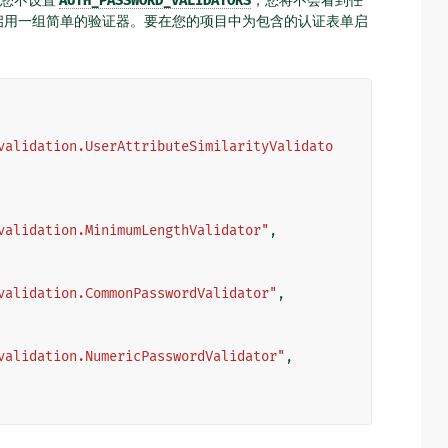
果您不设置
AUTH_PASSWORD_VALIDATORS
，您将不会看到任
启用一组简单的验证器。要在您的项目中为包含的认证表单启
validation.UserAttributeSimilarityValidato
validation.MinimumLengthValidator"
,
validation.CommonPasswordValidator"
,
validation.NumericPasswordValidator"
,