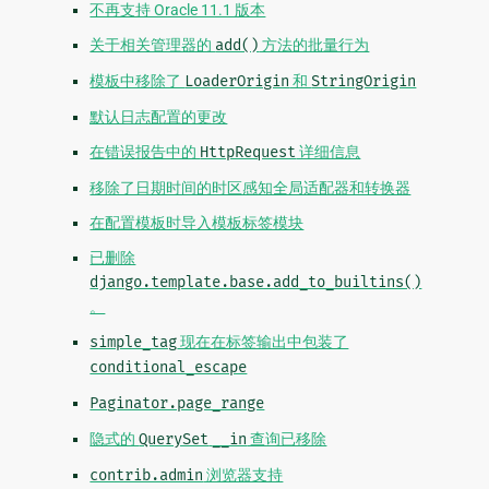
不再支持 Oracle 11.1 版本
关于相关管理器的
add()
方法的批量行为
模板中移除了
LoaderOrigin
和
StringOrigin
默认日志配置的更改
在错误报告中的
HttpRequest
详细信息
移除了日期时间的时区感知全局适配器和转换器
在配置模板时导入模板标签模块
已删除
django.template.base.add_to_builtins()
。
simple_tag
现在在标签输出中包装了
conditional_escape
Paginator.page_range
隐式的
QuerySet
__in
查询已移除
contrib.admin
浏览器支持