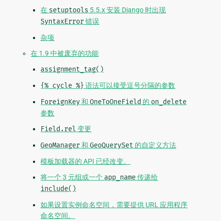
在
setuptools
5.5.x 安装 Django 时出现
SyntaxError
错误
杂项
在 1.9 中被废弃的功能
assignment_tag()
{%
cycle
%}
语法可以接受逗号分隔的参数
ForeignKey
和
OneToOneField
的
on_delete
参数
Field.rel
变更
GeoManager
和
GeoQuerySet
的自定义方法
模板加载器的 API 已经改变。
将一个 3 元组或一个
app_name
传递给
include()
如果设置实例命名空间，需要提供 URL 应用程序
命名空间。