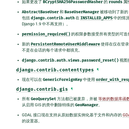
如果更改了
BCryptSHA256PasswordHasher
的
rounds
属
AbstractBaseUser
和
BaseUserManager
被移动到了新的
包括
django.contrib.auth
在
INSTALLED_APPS
中的情况
Django 1.9 中不再支持）。
permission_required()
的权限参数接受所有类型的可迭
新的
PersistentRemoteUserMiddleware
使得在仅在登录
不是在会话的每个请求中都填充。
django.contrib.auth.views.password_reset()
视图
django.contrib.contenttypes
¶
现在可以在
GenericForeignKey
中使用
order_with_res
django.contrib.gis
¶
所有
GeoQuerySet
方法都已被废弃，并被
等效的数据库函
从启用 GIS 的类中删除特殊的
GeoManager
。
GDAL 接口现在支持从原始数据实例化基于文件和内存的
GD
的设置器。