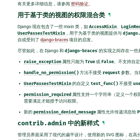
有关更多详细信息，请参阅
密码验证
。
用于基于类的视图的权限混合类
¶
Django 现在包含了一些 mixin 类，如
AccessMixin
、
LoginRe
UserPassesTestMixin
，用于为基于类的视图提供与
django
自或受到了
django-braces
项目的启发。
尽管如此，在 Django 和
django-braces
' 的实现之间存在一些
raise_exception
属性只能为
True
或
False
。不支持自定
handle_no_permission()
方法不接受
request
参数。当
UserPassesTestMixin
的自定义
test_func()
不接受
us
permission_required
属性支持一个字符串（定义一个权
需要满足才能授予访问权限。
新的
permission_denied_message
属性允许传递消息给
P
contrib.admin
中的新样式
¶
管理员界面采用了现代的扁平设计，使用新的 SVG 图标，在