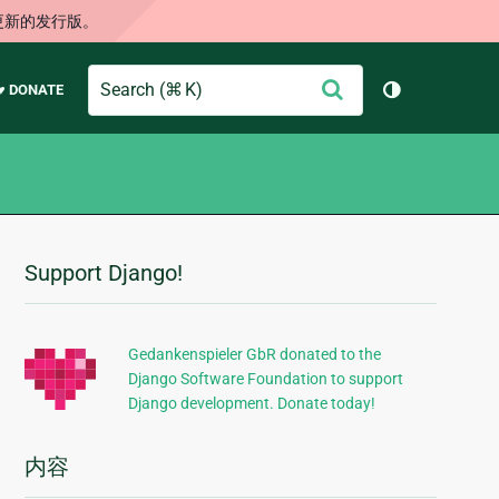
更新的发行版。
Search
提
♥ DONATE
切换主题（
交
Support Django!
附
加
信
Gedankenspieler GbR donated to the
Django Software Foundation to support
息
Django development. Donate today!
内容