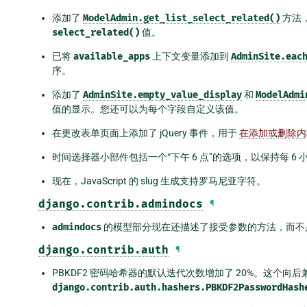
添加了
ModelAdmin.get_list_select_related()
方法
select_related()
值。
已将
available_apps
上下文变量添加到
AdminSite.eac
序。
添加了
AdminSite.empty_value_display
和
ModelAdmi
值的显示。您还可以为每个字段自定义该值。
在更改表单页面上添加了 jQuery 事件，用于
在添加或删除内
时间选择器小部件包括一个“下午 6 点”的选项，以保持每 6
现在，JavaScript 的 slug 生成支持罗马尼亚字符。
django.contrib.admindocs
¶
admindocs
的模型部分现在还描述了接受参数的方法，而不
django.contrib.auth
¶
PBKDF2 密码哈希器的默认迭代次数增加了 20%。这个
django.contrib.auth.hashers.PBKDF2PasswordHash