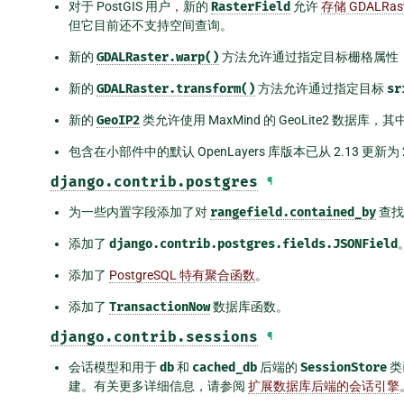
对于 PostGIS 用户，新的
RasterField
允许
存储 GDALRas
但它目前还不支持空间查询。
新的
GDALRaster.warp()
方法允许通过指定目标栅格属性
新的
GDALRaster.transform()
方法允许通过指定目标
sr
新的
GeoIP2
类允许使用 MaxMind 的 GeoLite2 数据库，
包含在小部件中的默认 OpenLayers 库版本已从 2.13 更新为 2.
django.contrib.postgres
¶
为一些内置字段添加了对
rangefield.contained_by
查找
添加了
django.contrib.postgres.fields.JSONField
添加了
PostgreSQL 特有聚合函数
。
添加了
TransactionNow
数据库函数。
django.contrib.sessions
¶
会话模型和用于
db
和
cached_db
后端的
SessionStore
类
建。有关更多详细信息，请参阅
扩展数据库后端的会话引擎