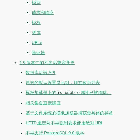
模型
请求和响应
模板
测试
URLs
验证器
1.9 版本中的不向后兼容变更
数据库后端 API
原来的默认设置是元组，现在改为列表
模板加载器上的
is_usable
属性已被移除。
相关集合直接赋值
基于文件系统的模板加载器捕获更具体的异常
HTTP 重定向不再强制要求使用绝对 URI
不再支持 PostgreSQL 9.0 版本