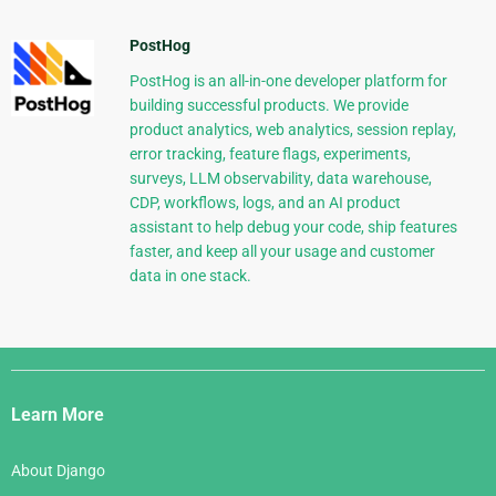
PostHog
PostHog is an all-in-one developer platform for
building successful products. We provide
product analytics, web analytics, session replay,
error tracking, feature flags, experiments,
surveys, LLM observability, data warehouse,
CDP, workflows, logs, and an AI product
assistant to help debug your code, ship features
faster, and keep all your usage and customer
data in one stack.
Django
Links
Learn More
About Django