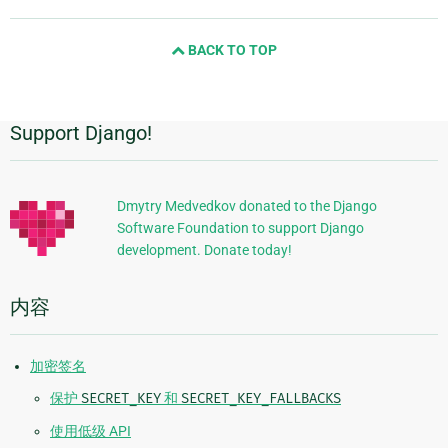
page
and
BACK TO TOP
next
page
Support Django!
附
加
信
Dmytry Medvedkov donated to the Django
Software Foundation to support Django
息
development. Donate today!
内容
加密签名
保护
SECRET_KEY
和
SECRET_KEY_FALLBACKS
使用低级 API