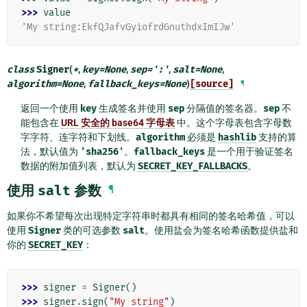
>>> 
value
'My string:EkfQJafvGyiofrdGnuthdxImIJw'
class
Signer
(
*
,
key
=
None
,
sep
=
':'
,
salt
=
None
,
algorithm
=
None
,
fallback_keys
=
None
)
[source]
¶
返回一个使用
key
生成签名并使用
sep
分隔值的签名器。
sep
不
能包含在
URL 安全的 base64 字母表
中。这个字母表包含字母数
字字符、连字符和下划线。
algorithm
必须是
hashlib
支持的算
法，默认值为
'sha256'
。
fallback_keys
是一个用于验证签名
数据的附加值列表，默认为
SECRET_KEY_FALLBACKS
。
使用
salt
参数
¶
如果你不希望每次出现特定字符串时都具有相同的签名哈希值，可以
使用
Signer
类的可选参数
salt
。使用盐会为签名哈希函数提供盐和
你的
SECRET_KEY
：
>>> 
signer
=
Signer
()
>>> 
signer
.
sign
(
"My string"
)