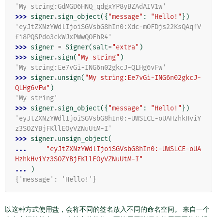
'My string:GdMGD6HNQ_qdgxYP8yBZAdAIV1w'
>>> 
signer
.
sign_object
({
"message"
:
"Hello!"
})
'eyJtZXNzYWdlIjoiSGVsbG8hIn0:Xdc-mOFDjs22KsQAqfV
fi8PQSPdo3ckWJxPWwQOFhR4'
>>> 
signer
=
Signer
(
salt
=
"extra"
)
>>> 
signer
.
sign
(
"My string"
)
'My string:Ee7vGi-ING6n02gkcJ-QLHg6vFw'
>>> 
signer
.
unsign
(
"My string:Ee7vGi-ING6n02gkcJ-
QLHg6vFw"
)
'My string'
>>> 
signer
.
sign_object
({
"message"
:
"Hello!"
})
'eyJtZXNzYWdlIjoiSGVsbG8hIn0:-UWSLCE-oUAHzhkHviY
z3SOZYBjFKllEOyVZNuUtM-I'
>>> 
signer
.
unsign_object
(
... 
"eyJtZXNzYWdlIjoiSGVsbG8hIn0:-UWSLCE-oUA
HzhkHviYz3SOZYBjFKllEOyVZNuUtM-I"
... 
)
{'message': 'Hello!'}
以这种方式使用盐，会将不同的签名放入不同的命名空间。 来自一个