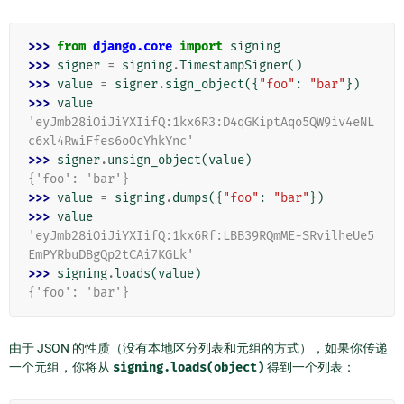
>>> 
from
django.core
import
signing
>>> 
signer
=
signing
.
TimestampSigner
()
>>> 
value
=
signer
.
sign_object
({
"foo"
:
"bar"
})
>>> 
value
'eyJmb28iOiJiYXIifQ:1kx6R3:D4qGKiptAqo5QW9iv4eNL
c6xl4RwiFfes6oOcYhkYnc'
>>> 
signer
.
unsign_object
(
value
)
{'foo': 'bar'}
>>> 
value
=
signing
.
dumps
({
"foo"
:
"bar"
})
>>> 
value
'eyJmb28iOiJiYXIifQ:1kx6Rf:LBB39RQmME-SRvilheUe5
EmPYRbuDBgQp2tCAi7KGLk'
>>> 
signing
.
loads
(
value
)
{'foo': 'bar'}
由于 JSON 的性质（没有本地区分列表和元组的方式），如果你传递
一个元组，你将从
signing.loads(object)
得到一个列表：