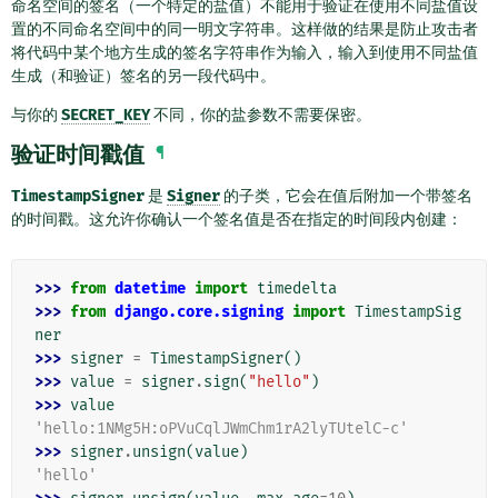
命名空间的签名（一个特定的盐值）不能用于验证在使用不同盐值设
置的不同命名空间中的同一明文字符串。这样做的结果是防止攻击者
将代码中某个地方生成的签名字符串作为输入，输入到使用不同盐值
生成（和验证）签名的另一段代码中。
与你的
SECRET_KEY
不同，你的盐参数不需要保密。
验证时间戳值
¶
TimestampSigner
是
Signer
的子类，它会在值后附加一个带签名
的时间戳。这允许你确认一个签名值是否在指定的时间段内创建：
>>> 
from
datetime
import
timedelta
>>> 
from
django.core.signing
import
TimestampSig
ner
>>> 
signer
=
TimestampSigner
()
>>> 
value
=
signer
.
sign
(
"hello"
)
>>> 
value
'hello:1NMg5H:oPVuCqlJWmChm1rA2lyTUtelC-c'
>>> 
signer
.
unsign
(
value
)
'hello'