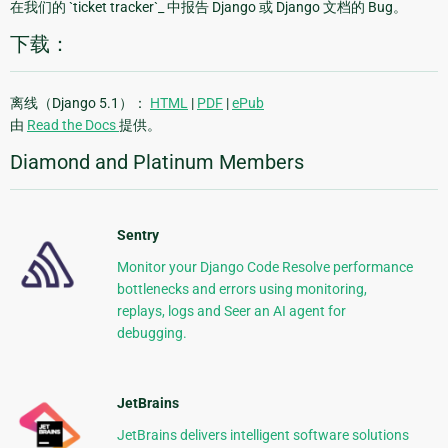
在我们的 `ticket tracker`_ 中报告 Django 或 Django 文档的 Bug。
下载：
离线（Django 5.1）：
HTML
|
PDF
|
ePub
由
Read the Docs
提供。
Diamond and Platinum Members
Sentry
Monitor your Django Code Resolve performance
bottlenecks and errors using monitoring,
replays, logs and Seer an AI agent for
debugging.
JetBrains
JetBrains delivers intelligent software solutions