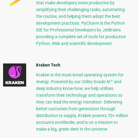
that make developers more productive by
simplifying their challenging tasks, automating
the routine, and helping them adopt the best
development practices. PyCharm is the Python
IDE for Professional Developers by JetBrains
providing a complete set of tools for productive
Python, Web and scientific development.
Kraken Tech
Kraken is the most-loved operating system for
energy. Powered by our Utility-Grade AI™ and
deep industry know-how, we help utilities
transform their technology and operations so
they can lead the energy transition. Delivering
better outcomes from generation through
distribution to supply, Kraken powers 70+ million
accounts worldwide, and is on a mission to
make a big, green dent in the universe.