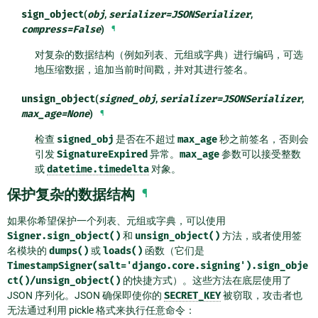
sign_object
(
obj
,
serializer
=
JSONSerializer
,
compress
=
False
)
¶
对复杂的数据结构（例如列表、元组或字典）进行编码，可选
地压缩数据，追加当前时间戳，并对其进行签名。
unsign_object
(
signed_obj
,
serializer
=
JSONSerializer
,
max_age
=
None
)
¶
检查
signed_obj
是否在不超过
max_age
秒之前签名，否则会
引发
SignatureExpired
异常。
max_age
参数可以接受整数
或
datetime.timedelta
对象。
保护复杂的数据结构
¶
如果你希望保护一个列表、元组或字典，可以使用
Signer.sign_object()
和
unsign_object()
方法，或者使用签
名模块的
dumps()
或
loads()
函数（它们是
TimestampSigner(salt='django.core.signing').sign_obje
ct()/unsign_object()
的快捷方式）。这些方法在底层使用了
JSON 序列化。JSON 确保即使你的
SECRET_KEY
被窃取，攻击者也
无法通过利用 pickle 格式来执行任意命令：