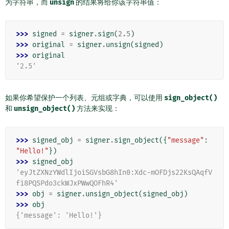
为字符串，而
unsign
的结果将给你该字符串值：
>>> 
signed
=
signer
.
sign
(
2.5
)
>>> 
original
=
signer
.
unsign
(
signed
)
>>> 
original
'2.5'
如果你希望保护一个列表、元组或字典，可以使用
sign_object()
和
unsign_object()
方法来实现：
>>> 
signed_obj
=
signer
.
sign_object
({
"message"
:
"Hello!"
})
>>> 
signed_obj
'eyJtZXNzYWdlIjoiSGVsbG8hIn0:Xdc-mOFDjs22KsQAqfV
fi8PQSPdo3ckWJxPWwQOFhR4'
>>> 
obj
=
signer
.
unsign_object
(
signed_obj
)
>>> 
obj
{'message': 'Hello!'}