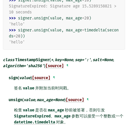
>>> 
signer
.
unsign
(
value
,
max_age
=
10
)
SignatureExpired: Signature age 15.5289158821 > 
10 seconds
>>> 
signer
.
unsign
(
value
,
max_age
=
20
)
'hello'
>>> 
signer
.
unsign
(
value
,
max_age
=
timedelta
(
secon
ds
=
20
))
'hello'
class
TimestampSigner
(
*
,
key
=
None
,
sep
=
':'
,
salt
=
None
,
algorithm
=
'sha256'
)
[source]
¶
sign
(
value
)
[source]
¶
签名
value
并附加当前时间戳。
unsign
(
value
,
max_age
=
None
)
[source]
¶
检查
value
是否在
max_age
秒前被签署，否则引发
SignatureExpired
。
max_age
参数可以接受一个整数或一个
datetime.timedelta
对象。