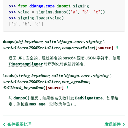
>>> 
from
django.core
import
signing
>>> 
value
=
signing
.
dumps
((
"a"
,
"b"
,
"c"
))
>>> 
signing
.
loads
(
value
)
['a', 'b', 'c']
dumps
(
obj
,
key
=
None
,
salt
=
'django.core.signing'
,
serializer
=
JSONSerializer
,
compress
=
False
)
[source]
¶
返回 URL 安全的，经过签名的 base64 压缩 JSON 字符串。使用
TimestampSigner
对序列化对象进行签名。
loads
(
string
,
key
=
None
,
salt
=
'django.core.signing'
,
serializer
=
JSONSerializer
,
max_age
=
None
,
fallback_keys
=
None
)
[source]
¶
与
dumps()
相反，如果签名失败引发
BadSignature
。如果给
定，则检查
max_age
（以秒为单位）。
Previous
条件视图处理
发送邮件