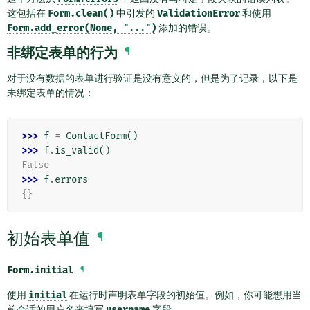
这包括在
Form.clean()
中引发的
ValidationError
和使用
Form.add_error(None,
"...")
添加的错误。
非绑定表单的行为
¶
对于没有数据的表单进行验证是没有意义的，但是为了记录，以下是
未绑定表单的情况：
>>> 
f
=
ContactForm
()
>>> 
f
.
is_valid
()
False
>>> 
f
.
errors
{}
初始表单值
¶
Form.
initial
¶
使用
initial
在运行时声明表单字段的初始值。例如，你可能想用当
前会话的用户名来填写
username
字段。