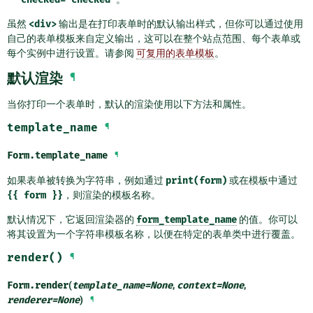
虽然
<div>
输出是在打印表单时的默认输出样式，但你可以通过使用
自己的表单模板来自定义输出，这可以在整个站点范围、每个表单或
每个实例中进行设置。请参阅
可复用的表单模板
。
默认渲染
¶
当你打印一个表单时，默认的渲染使用以下方法和属性。
template_name
¶
Form.
template_name
¶
如果表单被转换为字符串，例如通过
print(form)
或在模板中通过
{{
form
}}
，则渲染的模板名称。
默认情况下，它返回渲染器的
form_template_name
的值。你可以
将其设置为一个字符串模板名称，以便在特定的表单类中进行覆盖。
render()
¶
Form.
render
(
template_name
=
None
,
context
=
None
,
renderer
=
None
)
¶