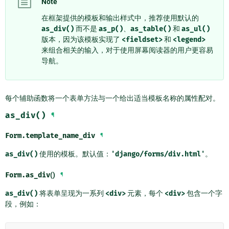
Note
在框架提供的模板和输出样式中，推荐使用默认的
as_div()
而不是
as_p()
、
as_table()
和
as_ul()
版本，因为该模板实现了
<fieldset>
和
<legend>
来组合相关的输入，对于使用屏幕阅读器的用户更容易
导航。
每个辅助函数将一个表单方法与一个给出适当模板名称的属性配对。
as_div()
¶
Form.
template_name_div
¶
as_div()
使用的模板。默认值：
'django/forms/div.html'
。
Form.
as_div
()
¶
as_div()
将表单呈现为一系列
<div>
元素，每个
<div>
包含一个字
段，例如：