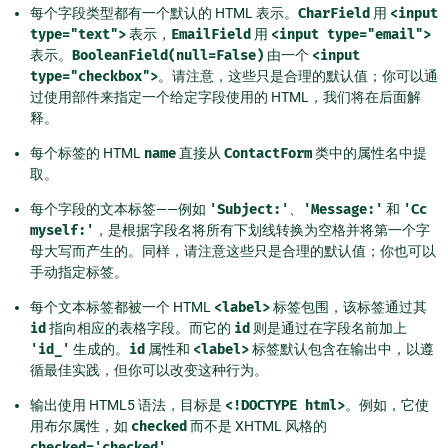
每个字段类型都有一个默认的 HTML 表示。
CharField
用
<input
type="text">
表示，
EmailField
用
<input
type="email">
表示。
BooleanField(null=False)
由一个
<input
type="checkbox">
。请注意，这些只是合理的默认值；你可以通
过使用部件来指定一个给定字段使用的 HTML，我们将在后面解
释。
每个标签的 HTML
name
直接从
ContactForm
类中的属性名中提
取。
每个字段的文本标签——例如
'Subject:'
、
'Message:'
和
'Cc
myself:'
，是根据字段名将所有下划线转换为空格并将第一个字
母大写而产生的。同样，请注意这些只是合理的默认值；你也可以
手动指定标签。
每个文本标签都被一个 HTML
<label>
标签包围，该标签通过其
id
指向相应的表格字段。而它的
id
则是通过在字段名前加上
'id_'
生成的。
id
属性和
<label>
标签默认包含在输出中，以遵
循最佳实践，但你可以改变这种行为。
输出使用 HTML5 语法，目标是
<!DOCTYPE
html>
。例如，它使
用布尔属性，如
checked
而不是 XHTML 风格的
checked='checked'
。