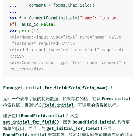
... 
comment
=
forms
.
CharField
()
...
>>> 
f
=
CommentForm
(
initial
=
{
"name"
:
"instanc
e"
},
auto_id
=
False
)
>>> 
print
(
f
)
<div>Name:<input type="text" name="name" value
="instance" required></div>
<div>Url:<input type="url" name="url" required>
</div>
<div>Comment:<input type="text" name="comment" r
equired></div>
Form.
get_initial_for_field
(
field
,
field_name
)
¶
返回一个表单字段的初始数据。如果存在的话，它从
Form.initial
检索数据，否则尝试
Field.initial
。可调用的值将被执行。
建议使用
BoundField.initial
而不是
get_initial_for_field()
，因为
BoundField.initial
具有更
简单的接口。而且，与
get_initial_for_field()
不同，
BoundField.initial
缓存其值。这在处理返回值可能会变化的可调