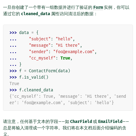
一旦你创建了一个带有一组数据并进行了验证的
Form
实例，你可以
通过它的
cleaned_data
属性访问清洁后的数据：
>>> 
data
=
{
... 
"subject"
:
"hello"
,
... 
"message"
:
"Hi there"
,
... 
"sender"
:
"foo@example.com"
,
... 
"cc_myself"
:
True
,
... 
}
>>> 
f
=
ContactForm
(
data
)
>>> 
f
.
is_valid
()
True
>>> 
f
.
cleaned_data
{'cc_myself': True, 'message': 'Hi there', 'send
er': 'foo@example.com', 'subject': 'hello'}
请注意，任何基于文本的字段——如
CharField
或
EmailField
——
总是将输入清理成一个字符串。我们将在本文档后面介绍编码的含
义。