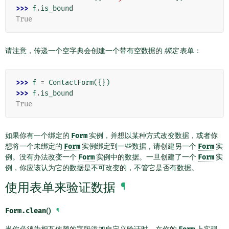
>>> 
f
.
is_bound
True
请注意，传递一个空字典会创建一个带有空数据的
绑定
表单：
>>> 
f
=
ContactForm
({})
>>> 
f
.
is_bound
True
如果你有一个绑定的
Form
实例，并想以某种方式改变数据，或者你
想将一个未绑定的
Form
实例绑定到一些数据，请创建另一个
Form
实
例。没有办法改变一个
Form
实例中的数据。一旦创建了一个
Form
实
例，你应该认为它的数据是不可改变的，不管它是否有数据。
使用表单来验证数据
¶
Form.
clean
()
¶
当你必须为相互依赖的字段添加自定义验证时，在你的
上实现