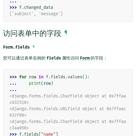
...
>>> 
f
.
changed_data
['subject', 'message']
访问表单中的字段
¶
Form.
fields
¶
您可以通过表单实例的
fields
属性访问
Form
的字段：
>>> 
for
row
in
f
.
fields
.
values
():
... 
print
(
row
)
...
<django.forms.fields.CharField object at 0x7ffaa
c632510>
<django.forms.fields.URLField object at 0x7ffaac
632f90>
<django.forms.fields.CharField object at 0x7ffaa
c3aa050>
>>> 
f
.
fields
[
"name"
]