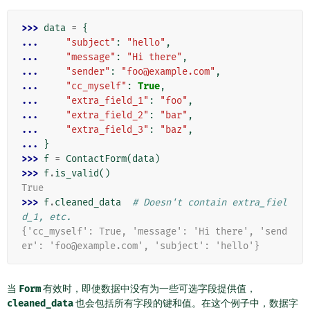
>>> 
data
=
{
... 
"subject"
:
"hello"
,
... 
"message"
:
"Hi there"
,
... 
"sender"
:
"foo@example.com"
,
... 
"cc_myself"
:
True
,
... 
"extra_field_1"
:
"foo"
,
... 
"extra_field_2"
:
"bar"
,
... 
"extra_field_3"
:
"baz"
,
... 
}
>>> 
f
=
ContactForm
(
data
)
>>> 
f
.
is_valid
()
True
>>> 
f
.
cleaned_data
# Doesn't contain extra_fiel
d_1, etc.
{'cc_myself': True, 'message': 'Hi there', 'send
er': 'foo@example.com', 'subject': 'hello'}
当
Form
有效时，即使数据中没有为一些可选字段提供值，
cleaned_data
也会包括所有字段的键和值。在这个例子中，数据字