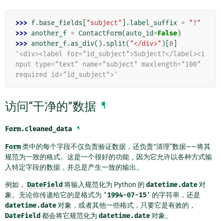
>>> 
f
.
base_fields
[
"subject"
]
.
label_suffix
=
"?"
>>> 
another_f
=
ContactForm
(
auto_id
=
False
)
>>> 
another_f
.
as_div
()
.
split
(
"</div>"
)[
0
]
'<div><label for="id_subject">Subject?</label><i
nput type="text" name="subject" maxlength="100" 
required id="id_subject">'
访问“干净的”数据
¶
Form.
cleaned_data
¶
Form
类中的每个字段不仅负责验证数据，还负责“清理”数据——将其
规范为一致的格式。这是一个很好的功能，因为它允许以各种方式输
入特定字段的数据，并总是产生一致的输出。
例如，
DateField
将输入规范化为 Python 的
datetime.date
对
象。无论你传递给它的是格式为
'1994-07-15'
的字符串，还是
datetime.date
对象，或者其他一些格式，只要它是有效的，
DateField
都会将它规范化为
datetime.date
对象。