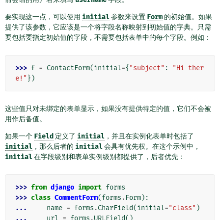
要实现这一点，可以使用
initial
参数来设置
Form
的初始值。如果
提供了该参数，它应该是一个将字段名称映射到初始值的字典。只需
要包括要指定初始值的字段，不需要包括表单中的每个字段。例如：
>>> 
f
=
ContactForm
(
initial
=
{
"subject"
:
"Hi ther
e!"
})
这些值只对未绑定的表单显示，如果没有提供特定的值，它们不会被
用作后备值。
如果一个
Field
定义了
initial
，并且在实例化表单时包括了
initial
，那么后者的
initial
会具有优先权。在这个示例中，
initial
在字段级别和表单实例级别都提供了，后者优先：
>>> 
from
django
import
forms
>>> 
class
CommentForm
(
forms
.
Form
):
... 
name
=
forms
.
CharField
(
initial
=
"class"
)
... 
url
=
forms
.
URLField
()