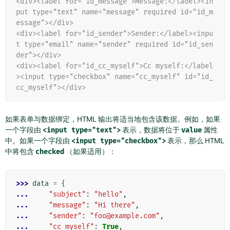
<div><label for="id_message">Message:</label><in
put type="text" name="message" required id="id_m
essage"></div>
<div><label for="id_sender">Sender:</label><inpu
t type="email" name="sender" required id="id_sen
der"></div>
<div><label for="id_cc_myself">Cc myself:</label
><input type="checkbox" name="cc_myself" id="id_
cc_myself"></div>
如果表单与数据绑定，HTML 输出将适当地包含该数据。例如，如果
一个字段由
<input
type="text">
表示，数据将位于
value
属性
中。如果一个字段由
<input
type="checkbox">
表示，那么 HTML
中将包含
checked
（如果适用）：
>>> 
data
=
{
... 
"subject"
:
"hello"
,
... 
"message"
:
"Hi there"
,
... 
"sender"
:
"foo@example.com"
,
... 
"cc_myself"
:
True
,