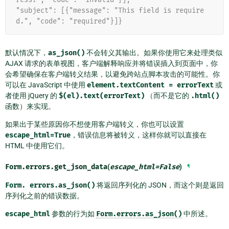
"subject": [{"message": "This field is require
d.", "code": "required"}]}
默认情况下，
as_json()
不会转义其输出。如果你使用它来处理类似
AJAX 请求的表单视图，客户端解释响应并将错误插入到页面中，你
会希望确保在客户端转义结果，以避免跨站点脚本攻击的可能性。你
可以在 JavaScript 中使用
element.textContent
=
errorText
或
者使用 jQuery 的
$(el).text(errorText)
（而不是它的
.html()
函数）来实现。
如果出于某些原因你不想使用客户端转义，你也可以设置
escape_html=True
，错误信息将被转义，这样你就可以直接在
HTML 中使用它们。
Form.errors.
get_json_data
(
escape_html
=
False
)
¶
Form.
errors.as_json()
将返回序列化的 JSON，而这个则是返回
序列化之前的错误数据。
escape_html
参数的行为如
Form.errors.as_json()
中所述。