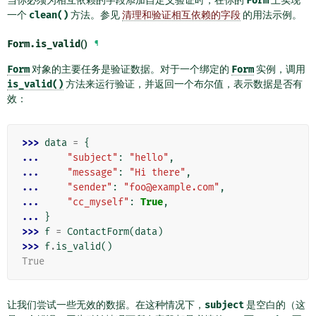
Form
一个
clean()
方法。参见
清理和验证相互依赖的字段
的用法示例。
Form.
is_valid
()
¶
Form
对象的主要任务是验证数据。对于一个绑定的
Form
实例，调用
is_valid()
方法来运行验证，并返回一个布尔值，表示数据是否有
效：
>>> 
data
=
{
... 
"subject"
:
"hello"
,
... 
"message"
:
"Hi there"
,
... 
"sender"
:
"foo@example.com"
,
... 
"cc_myself"
:
True
,
... 
}
>>> 
f
=
ContactForm
(
data
)
>>> 
f
.
is_valid
()
True
让我们尝试一些无效的数据。在这种情况下，
subject
是空白的（这