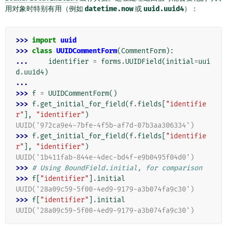
用对象时特别有用（例如
datetime.now
或
uuid.uuid4
）：
>>> 
import
uuid
>>> 
class
UUIDCommentForm
(
CommentForm
):
... 
identifier
=
forms
.
UUIDField
(
initial
=
uui
d
.
uuid4
)
...
>>> 
f
=
UUIDCommentForm
()
>>> 
f
.
get_initial_for_field
(
f
.
fields
[
"identifie
r"
],
"identifier"
)
UUID('972ca9e4-7bfe-4f5b-af7d-07b3aa306334')
>>> 
f
.
get_initial_for_field
(
f
.
fields
[
"identifie
r"
],
"identifier"
)
UUID('1b411fab-844e-4dec-bd4f-e9b0495f04d0')
>>> 
# Using BoundField.initial, for comparison
>>> 
f
[
"identifier"
]
.
initial
UUID('28a09c59-5f00-4ed9-9179-a3b074fa9c30')
>>> 
f
[
"identifier"
]
.
initial
UUID('28a09c59-5f00-4ed9-9179-a3b074fa9c30')