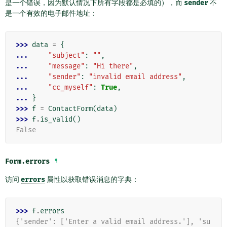
是一个错误，因为默认情况下所有字段都是必填的），而
sender
不
是一个有效的电子邮件地址：
>>> 
data
=
{
... 
"subject"
:
""
,
... 
"message"
:
"Hi there"
,
... 
"sender"
:
"invalid email address"
,
... 
"cc_myself"
:
True
,
... 
}
>>> 
f
=
ContactForm
(
data
)
>>> 
f
.
is_valid
()
False
Form.
errors
¶
访问
errors
属性以获取错误消息的字典：
>>> 
f
.
errors
{'sender': ['Enter a valid email address.'], 'su