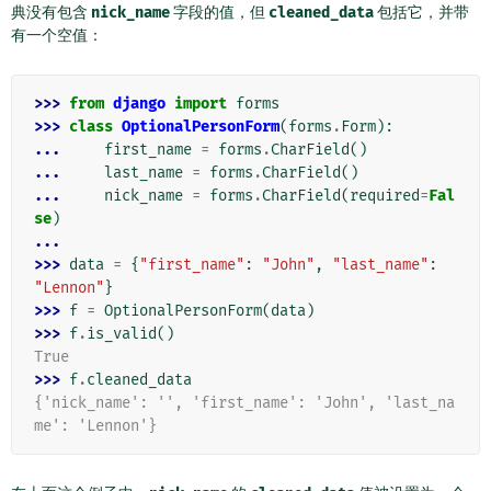
典没有包含
nick_name
字段的值，但
cleaned_data
包括它，并带
有一个空值：
>>> 
from
django
import
forms
>>> 
class
OptionalPersonForm
(
forms
.
Form
):
... 
first_name
=
forms
.
CharField
()
... 
last_name
=
forms
.
CharField
()
... 
nick_name
=
forms
.
CharField
(
required
=
Fal
se
)
...
>>> 
data
=
{
"first_name"
:
"John"
,
"last_name"
:
"Lennon"
}
>>> 
f
=
OptionalPersonForm
(
data
)
>>> 
f
.
is_valid
()
True
>>> 
f
.
cleaned_data
{'nick_name': '', 'first_name': 'John', 'last_na
me': 'Lennon'}