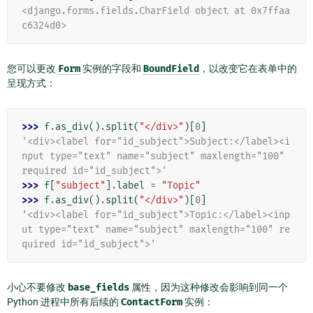
<django.forms.fields.CharField object at 0x7ffaa
c6324d0>
您可以更改
Form
实例的字段和
BoundField
，以改变它在表单中的
呈现方式：
>>> 
f
.
as_div
()
.
split
(
"</div>"
)[
0
]
'<div><label for="id_subject">Subject:</label><i
nput type="text" name="subject" maxlength="100" 
required id="id_subject">'
>>> 
f
[
"subject"
]
.
label
=
"Topic"
>>> 
f
.
as_div
()
.
split
(
"</div>"
)[
0
]
'<div><label for="id_subject">Topic:</label><inp
ut type="text" name="subject" maxlength="100" re
quired id="id_subject">'
小心不要修改
base_fields
属性，因为这种修改会影响到同一个
Python 进程中所有后续的
ContactForm
实例：