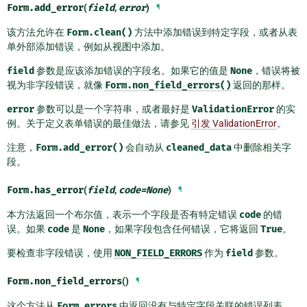
Form.
add_error
(
field
,
error
)
¶
该方法允许在
Form.clean()
方法中添加错误到特定字段，或者从表
单外部添加错误，例如从视图中添加。
field
参数是应该添加错误的字段名。如果它的值是
None
，错误将被
视为非字段错误，就像
Form.non_field_errors()
返回的那样。
error
参数可以是一个字符串，或者最好是
ValidationError
的实
例。关于定义表单错误的最佳做法，请参见
引发 ValidationError
。
注意，
Form.add_error()
会自动从
cleaned_data
中删除相关字
段。
Form.
has_error
(
field
,
code
=
None
)
¶
本方法返回一个布尔值，表示一个字段是否有特定错误
code
的错
误。如果
code
是
None
，如果字段包含任何错误，它将返回
True
。
要检查非字段错误，使用
NON_FIELD_ERRORS
作为
field
参数。
Form.
non_field_errors
()
¶
这个方法从
Form.errors
中返回没有与特定字段关联的错误列表。