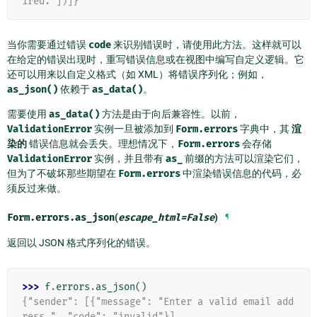
ired.'])]}
当你需要通过错误
code
来识别错误时，请使用此方法。这样就可以
在给定的错误出现时，重写错误信息或在视图中编写自定义逻辑。它
还可以用来以自定义格式（如 XML）将错误序列化；例如，
as_json()
依赖于
as_data()
。
需要使用
as_data()
方法是由于向后兼容性。以前，
ValidationError
实例一旦被添加到
Form.errors
字典中，其
渲
染的
错误信息就会丢失。理想情况下，
Form.errors
会存储
ValidationError
实例，并且带有
as_
前缀的方法可以渲染它们，
但为了不破坏那些期望在
Form.errors
中渲染错误信息的代码，必
须反过来做。
Form.errors.
as_json
(
escape_html
=
False
)
¶
返回以 JSON 格式序列化的错误。
>>> 
f
.
errors
.
as_json
()
{"sender": [{"message": "Enter a valid email add
ress.", "code": "invalid"}],