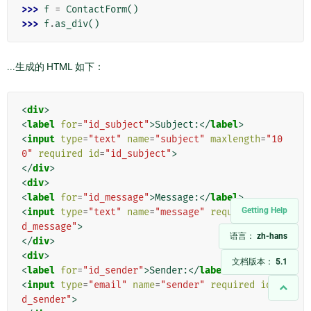
>>> 
f
=
ContactForm
()
>>> 
f
.
as_div
()
...生成的 HTML 如下：
<
div
>
<
label
for
=
"id_subject"
>
Subject:
</
label
>
<
input
type
=
"text"
name
=
"subject"
maxlength
=
"10
0"
required
id
=
"id_subject"
>
</
div
>
<
div
>
<
label
for
=
"id_message"
>
Message:
</
label
>
Getting Help
<
input
type
=
"text"
name
=
"message"
required
id
=
"i
d_message"
>
语言：
zh-hans
</
div
>
<
div
>
文档版本：
5.1
<
label
for
=
"id_sender"
>
Sender:
</
label
>
<
input
type
=
"email"
name
=
"sender"
required
id
=
"i
d_sender"
>