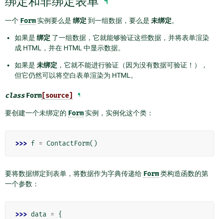
绑定和非绑定表单
¶
一个
Form
实例要么是
绑定
到一组数据，要么是
未绑定
。
如果是
绑定
了一组数据，它就能够验证这些数据，并将表单渲染
成 HTML，并在 HTML 中显示数据。
如果是
未绑定
，它就不能进行验证（因为没有数据可验证！），
但它仍然可以将空白表单渲染为 HTML。
class
Form
[source]
¶
要创建一个未绑定的
Form
实例，实例化这个类：
>>> 
f
=
ContactForm
()
要将数据绑定到表单，将数据作为字典传递给
Form
类构造函数的第
一个参数：
>>> 
data
=
{