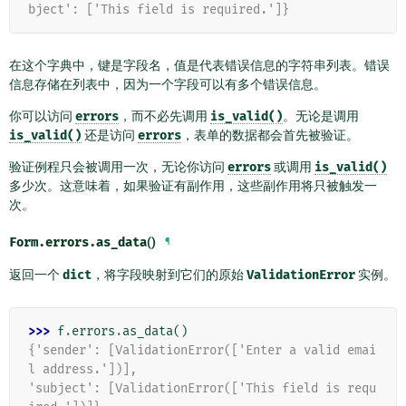
bject': ['This field is required.']}
在这个字典中，键是字段名，值是代表错误信息的字符串列表。错误
信息存储在列表中，因为一个字段可以有多个错误信息。
你可以访问
errors
，而不必先调用
is_valid()
。无论是调用
is_valid()
还是访问
errors
，表单的数据都会首先被验证。
验证例程只会被调用一次，无论你访问
errors
或调用
is_valid()
多少次。这意味着，如果验证有副作用，这些副作用将只被触发一
次。
Form.errors.
as_data
()
¶
返回一个
dict
，将字段映射到它们的原始
ValidationError
实例。
>>> 
f
.
errors
.
as_data
()
{'sender': [ValidationError(['Enter a valid emai
l address.'])],
'subject': [ValidationError(['This field is requ