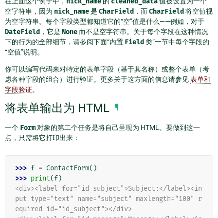
在上面这个例子中，
nick_name
的
cleaned_data
值被设置为一个
空字符串，因为
nick_name
是
CharField
，而
CharField
将空值视
为空字符串。每个字段类型都知道它的“空”值是什么——例如，对于
DateField
，它是
None
而不是空字符串。关于每个字段在这种情况
下的行为的全部细节，请参阅下面“内置
Field
类”一节中每个字段的
“空值”说明。
你可以编写代码来对特定的表单字段（基于其名称）或整个表单（考
虑各种字段的组合）进行验证。更多关于这方面的信息请参见
表单和
字段验证
。
将表单输出为 HTML
¶
一个
Form
对象的第二个任务是将自己呈现为 HTML。要做到这一
点，只需将它打印出来：
>>> 
f
=
ContactForm
()
>>> 
print
(
f
)
<div><label for="id_subject">Subject:</label><in
put type="text" name="subject" maxlength="100" r
equired id="id_subject"></div>