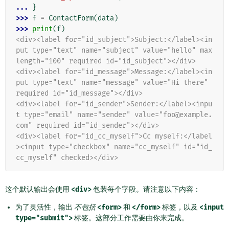
... 
}
>>> 
f
=
ContactForm
(
data
)
>>> 
print
(
f
)
<div><label for="id_subject">Subject:</label><in
put type="text" name="subject" value="hello" max
length="100" required id="id_subject"></div>
<div><label for="id_message">Message:</label><in
put type="text" name="message" value="Hi there" 
required id="id_message"></div>
<div><label for="id_sender">Sender:</label><inpu
t type="email" name="sender" value="foo@example.
com" required id="id_sender"></div>
<div><label for="id_cc_myself">Cc myself:</label
><input type="checkbox" name="cc_myself" id="id_
cc_myself" checked></div>
这个默认输出会使用
<div>
包装每个字段。请注意以下内容：
为了灵活性，输出
不包括
<form>
和
</form>
标签，以及
<input
type="submit">
标签。这部分工作需要由你来完成。