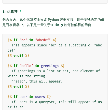
in
运算符
¶
包含在内。这个运算符由许多 Python 容器支持，用于测试给定的值
是否在容器中。以下是一些关于
x
in
y
如何被解释的示例：
{%
if
"bc"
in
"abcdef"
%}
  This appears since "bc" is a substring of "abc
{%
endif
%}
{%
if
"hello"
in
greetings
%}
  If greetings is a list or set, one element of 
which is the string

{%
endif
%}
{%
if
user
in
users
%}
  If users is a QuerySet, this will appear if us
er is an
