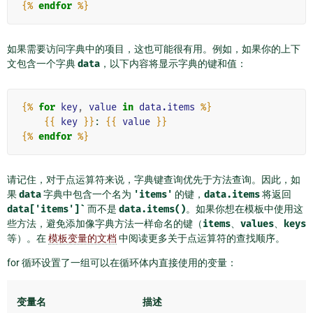
{%
endfor
%}
如果需要访问字典中的项目，这也可能很有用。例如，如果你的上下
文包含一个字典
data
，以下内容将显示字典的键和值：
{%
for
key
,
value
in
data.items
%}
{{
key
}}
: 
{{
value
}}
{%
endfor
%}
请记住，对于点运算符来说，字典键查询优先于方法查询。因此，如
果
data
字典中包含一个名为
'items'
的键，
data.items
将返回
data['items']`
而不是
data.items()
。如果你想在模板中使用这
些方法，避免添加像字典方法一样命名的键（
items
、
values
、
keys
等）。在
模板变量的文档
中阅读更多关于点运算符的查找顺序。
for 循环设置了一组可以在循环体内直接使用的变量：
变量名
描述