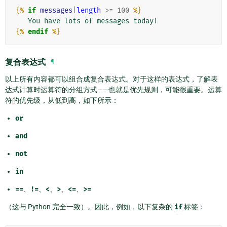
{%
if
messages
|
length
>=
100
%}
{%
endif
%}
复合表达式
¶
以上所有内容都可以组合成复合表达式。对于这样的表达式，了解表
达式计算时运算符的分组方式——也就是优先规则，可能很重要。运算
符的优先级，从低到高，如下所示：
or
and
not
in
==
、
!=
、
<
、
>
、
<=
、
>=
（这与 Python 完全一致）。因此，例如，以下复杂的
if
标签：