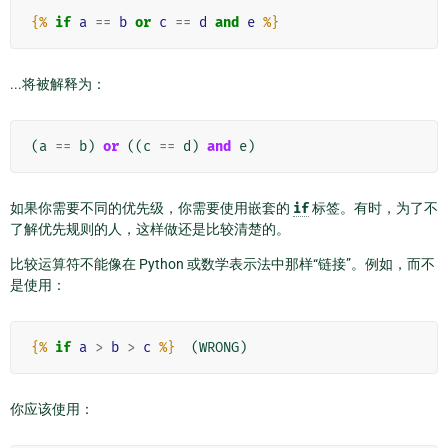
{%
if
a
==
b
or
c
==
d
and
e
%}
...将被解释为：
(
a
==
b
)
or
((
c
==
d
)
and
e
)
如果你需要不同的优先级，你需要使用嵌套的
if
标签。有时，为了不
了解优先规则的人，这样做还是比较清楚的。
比较运算符不能像在 Python 或数学表示法中那样“链接”。例如，而不
是使用：
{%
if
a
>
b
>
c
%}
你应该使用：