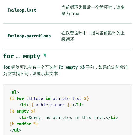
当前循环为最后一个循环时，该变
forloop.last
量为 True
在嵌套循环中，指向当前循环的上
forloop.parentloop
级循环
for
...
empty
¶
for
标签可以带有一个可选的
{%
empty
%}
子句，如果给定的数组
为空或找不到，则显示其文本：
<
ul
>
{%
for
athlete
in
athlete_list
%}
<
li
>
{{
athlete.name
}}
</
li
>
{%
empty
%}
<
li
>
Sorry, no athletes in this list.
</
li
>
{%
endfor
%}
</
ul
>