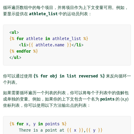
循环遍历数组中的每个项目，并将项目作为上下文变量可用。例如，
要显示提供在
athlete_list
中的运动员列表：
<
ul
>
{%
for
athlete
in
athlete_list
%}
<
li
>
{{
athlete.name
}}
</
li
>
{%
endfor
%}
</
ul
>
你可以通过使用
{%
for
obj
in
list
reversed
%}
来反向循环一
个列表。
如果需要循环遍历一个列表的列表，你可以将每个子列表中的值解包
成单独的变量。例如，如果你的上下文包含一个名为
points
的 (x,y)
坐标列表，你可以使用以下方法输出点的列表：
{%
for
x
,
y
in
points
%}
    There is a point at 
{{
x
}}
,
{{
y
}}