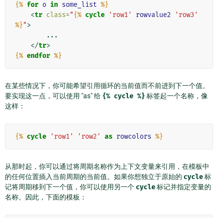
{%
for
o
in
some_list
%}
<
tr
class
=
"
{%
cycle
'row1'
rowvalue2
'row3'
%}
"
>
        ...

</
tr
>
{%
endfor
%}
在某些情况下，你可能希望引用循环的当前值而不前进到下一个值。
要实现这一点，可以使用 "as" 给
{%
cycle
%}
标签起一个名称，像
这样：
{%
cycle
'row1'
'row2'
as
rowcolors
%}
从那时起，你可以通过将周期名称作为上下文变量来引用，在模板中
的任何位置插入当前周期的当前值。如果你想独立于原始的
cycle
标
记将周期移到下一个值，你可以使用另一个
cycle
标记并指定变量的
名称。因此，下面的模板：