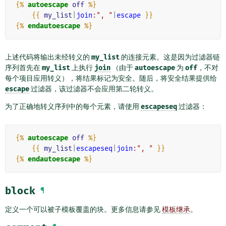
{%
autoescape
off
%}
{{
my_list
|
join
:", "
|
escape
}}
{%
endautoescape
%}
上述代码将输出未经转义的
my_list
的连接元素。这是因为过滤器链
序列首先在
my_list
上执行
join
（由于
autoescape
为
off
，不对
每个项目应用转义），将结果标记为安全。随后，将安全结果提供给
escape
过滤器，该过滤器不会应用第二轮转义。
为了正确地转义序列中的每个元素，请使用
escapeseq
过滤器：
{%
autoescape
off
%}
{{
my_list
|
escapeseq
|
join
:", "
}}
{%
endautoescape
%}
block
¶
定义一个可以被子模板覆盖的块。更多信息请参见
模板继承
。