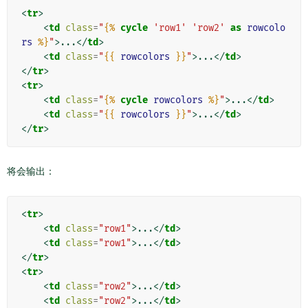
<
tr
>
<
td
class
=
"
{%
cycle
'row1'
'row2'
as
rowcolo
rs
%}
"
>
...
</
td
>
<
td
class
=
"
{{
rowcolors
}}
"
>
...
</
td
>
</
tr
>
<
tr
>
<
td
class
=
"
{%
cycle
rowcolors
%}
"
>
...
</
td
>
<
td
class
=
"
{{
rowcolors
}}
"
>
...
</
td
>
</
tr
>
将会输出：
<
tr
>
<
td
class
=
"row1"
>
...
</
td
>
<
td
class
=
"row1"
>
...
</
td
>
</
tr
>
<
tr
>
<
td
class
=
"row2"
>
...
</
td
>
<
td
class
=
"row2"
>
...
</
td
>