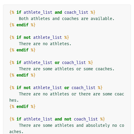
{%
if
athlete_list
and
coach_list
%}
{%
endif
%}
{%
if
not
athlete_list
%}
{%
endif
%}
{%
if
athlete_list
or
coach_list
%}
{%
endif
%}
{%
if
not
athlete_list
or
coach_list
%}
    There are no athletes or there are some coac
{%
endif
%}
{%
if
athlete_list
and
not
coach_list
%}
    There are some athletes and absolutely no co