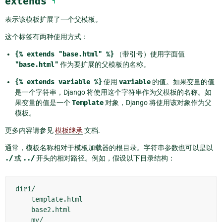
extends
¶
表示该模板扩展了一个父模板。
这个标签有两种使用方式：
{%
extends
"base.html"
%}
（带引号）使用字面值
"base.html"
作为要扩展的父模板的名称。
{%
extends
variable
%}
使用
variable
的值。如果变量的值
是一个字符串，Django 将使用这个字符串作为父模板的名称。如
果变量的值是一个
Template
对象，Django 将使用该对象作为父
模板。
更多内容请参见
模板继承
文档.
通常，模板名称相对于模板加载器的根目录。字符串参数也可以是以
./
或
../
开头的相对路径。例如，假设以下目录结构：
dir1/

    template.html

    base2.html

    my/
