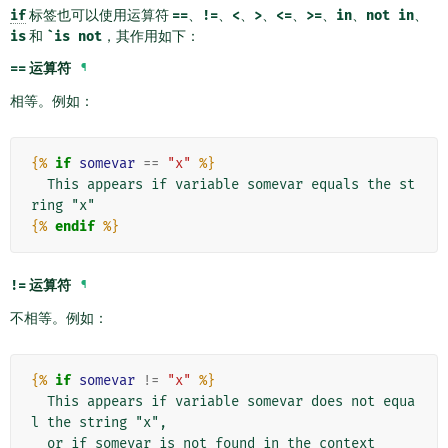
if
标签也可以使用运算符
==
、
!=
、
<
、
>
、
<=
、
>=
、
in
、
not
in
、
is
和
`is
not
，其作用如下：
==
运算符
¶
相等。例如：
{%
if
somevar
==
"x"
%}
  This appears if variable somevar equals the st
{%
endif
%}
!=
运算符
¶
不相等。例如：
{%
if
somevar
!=
"x"
%}
  This appears if variable somevar does not equa
l the string "x",
