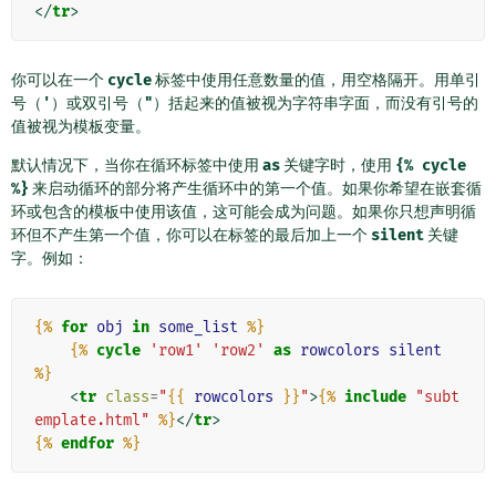
</
tr
>
你可以在一个
cycle
标签中使用任意数量的值，用空格隔开。用单引
号（
'
）或双引号（
"
）括起来的值被视为字符串字面，而没有引号的
值被视为模板变量。
默认情况下，当你在循环标签中使用
as
关键字时，使用
{%
cycle
%}
来启动循环的部分将产生循环中的第一个值。如果你希望在嵌套循
环或包含的模板中使用该值，这可能会成为问题。如果你只想声明循
环但不产生第一个值，你可以在标签的最后加上一个
silent
关键
字。例如：
{%
for
obj
in
some_list
%}
{%
cycle
'row1'
'row2'
as
rowcolors
silent
%}
<
tr
class
=
"
{{
rowcolors
}}
"
>
{%
include
"subt
emplate.html"
%}
</
tr
>
{%
endfor
%}