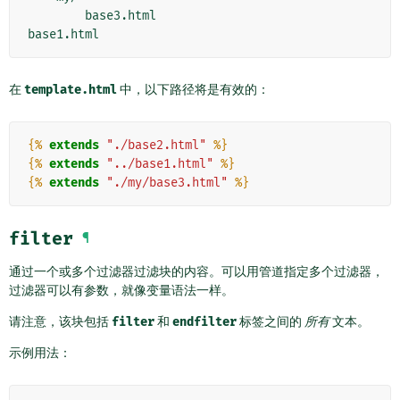
        base3.html

在
template.html
中，以下路径将是有效的：
{%
extends
"./base2.html"
%}
{%
extends
"../base1.html"
%}
{%
extends
"./my/base3.html"
%}
filter
¶
通过一个或多个过滤器过滤块的内容。可以用管道指定多个过滤器，
过滤器可以有参数，就像变量语法一样。
请注意，该块包括
filter
和
endfilter
标签之间的
所有
文本。
示例用法：