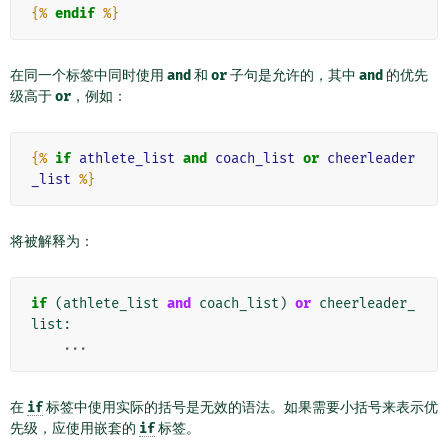
{%
endif
%}
在同一个标签中同时使用
and
和
or
子句是允许的，其中
and
的优先
级高于
or
，例如：
{%
if
athlete_list
and
coach_list
or
cheerleader
_list
%}
将被解释为：
if
(
athlete_list
and
coach_list
)
or
cheerleader_
list
:
...
在
if
标签中使用实际的括号是无效的语法。如果需要小括号来表示优
先级，应使用嵌套的
if
标签。