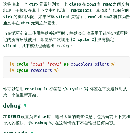
这将输出一个
<tr>
元素的列表，其
class
在
row1
和
row2
之间交替
出现。子模板在其上下文中可以访问
rowcolors
，其值将与包围它的
<tr>
的类相匹配。如果省略
silent
关键字，
row1
和
row2
将作为普
通文本在
<tr>
元素之外发出。
当在循环定义上使用静默关键字时，静默会自动应用于该特定循环标
记的所有后续使用。即使第二次调用
{%
cycle
%}
没有指定
silent
，以下模板也会输出
nothing
：
{%
cycle
'row1'
'row2'
as
rowcolors
silent
%}
{%
cycle
rowcolors
%}
你可以使用
resetcycle
标签使
{%
cycle
%}
标签在下次遇到时从
第一个值重新开始。
debug
¶
在
DEBUG
设置为
False
时，输出大量的调试信息，包括当前上下文和
导入的模块。
{%
debug
%}
在这种情况下不会输出任何内容。