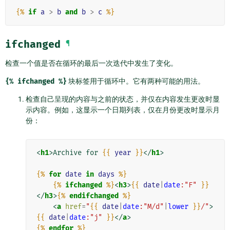
{%
if
a
>
b
and
b
>
c
%}
ifchanged
¶
检查一个值是否在循环的最后一次迭代中发生了变化。
{%
ifchanged
%}
块标签用于循环中。它有两种可能的用法。
检查自己呈现的内容与之前的状态，并仅在内容发生更改时显
示内容。例如，这显示一个日期列表，仅在月份更改时显示月
份：
<
h1
>
Archive for 
{{
year
}}
</
h1
>
{%
for
date
in
days
%}
{%
ifchanged
%}
<
h3
>
{{
date
|
date
:"F"
}}
</
h3
>
{%
endifchanged
%}
<
a
href
=
"
{{
date
|
date
:"M/d"
|
lower
}}
/"
>
{{
date
|
date
:"j"
}}
</
a
>
{%
endfor
%}