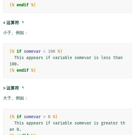
{%
endif
%}
<
运算符
¶
小于。例如：
{%
if
somevar
<
100
%}
  This appears if variable somevar is less than 
{%
endif
%}
>
运算符
¶
大于。例如：
{%
if
somevar
>
0
%}
  This appears if variable somevar is greater th