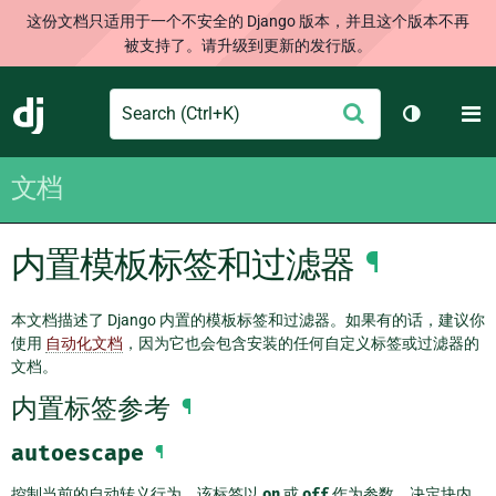
这份文档只适用于一个不安全的 Django 版本，并且这个版本不再
被支持了。请升级到更新的发行版。
Search
M
提
Django
切换主题
交
文档
内置模板标签和过滤器
¶
本文档描述了 Django 内置的模板标签和过滤器。如果有的话，建议你
使用
自动化文档
，因为它也会包含安装的任何自定义标签或过滤器的
文档。
内置标签参考
¶
autoescape
¶
控制当前的自动转义行为。该标签以
on
或
off
作为参数，决定块内