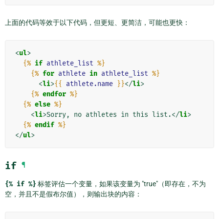
上面的代码等效于以下代码，但更短、更简洁，可能也更快：
<
ul
>
{%
if
athlete_list
%}
{%
for
athlete
in
athlete_list
%}
<
li
>
{{
athlete.name
}}
</
li
>
{%
endfor
%}
{%
else
%}
<
li
>
Sorry, no athletes in this list.
</
li
>
{%
endif
%}
</
ul
>
if
¶
{%
if
%}
标签评估一个变量，如果该变量为 "true"（即存在，不为
空，并且不是假布尔值），则输出块的内容：