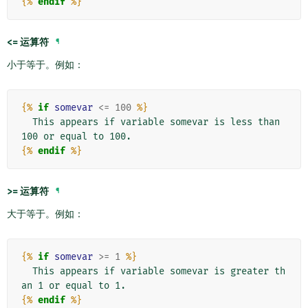
{%
endif
%}
<=
运算符
¶
小于等于。例如：
{%
if
somevar
<=
100
%}
  This appears if variable somevar is less than 
{%
endif
%}
>=
运算符
¶
大于等于。例如：
{%
if
somevar
>=
1
%}
  This appears if variable somevar is greater th
{%
endif
%}