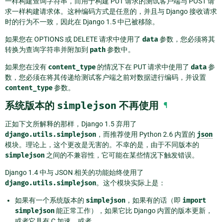
一样构建查询字符串，而用于构建 PUT 请求的测试客户端与 POST 请
求一样构建请求体。这种编码方式是任意的，并且与 Django 接收请求
时的行为不一致，因此在 Django 1.5 中已被移除。
如果您在 OPTIONS 或 DELETE 请求中使用了
data
参数，您必须将其
转换为查询字符串并附加到
path
参数中。
如果您在没有
content_type
的情况下在 PUT 请求中使用了
data
参
数，您必须在将其传递给测试客户端之前对数据进行编码，并设置
content_type
参数。
系统版本的
simplejson
不再使用
¶
正如下文所解释的那样，Django 1.5 弃用了
django.utils.simplejson
，而推荐使用 Python 2.6 内置的
json
模块。理论上，这个更改是无害的。不幸的是，由于不同版本的
simplejson
之间的不兼容性，它可能在某些情况下触发错误。
Django 1.4 中与 JSON 相关的功能始终使用了
django.utils.simplejson
。这个模块实际上是：
如果有一个系统版本的
simplejson
，如果有的话（即
import
simplejson
能正常工作），如果它比 Django 内置的版本更新，
或者它具有 C 加速，或者