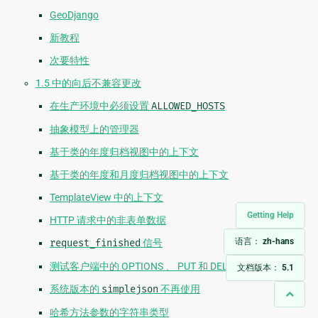
GeoDjango
新教程
次要特性
1.5 中的向后不兼容更改
在生产环境中必须设置
ALLOWED_HOSTS
抽象模型上的管理器
基于类的年度归档视图中的上下文
基于类的年度和月度归档视图中的上下文
TemplateView 中的上下文
Getting Help
HTTP 请求中的非表单数据
语言：
zh-hans
request_finished
信号
测试客户端中的 OPTIONS 、 PUT 和 DELETE 请求
文档版本：
5.1
系统版本的
simplejson
不再使用
哈希方法参数的字符串类型