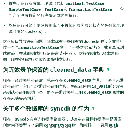
首先，运行所有单元测试（包括
unittest.TestCase
、
SimpleTestCase
、
TestCase
和
TransactionTestCase
），它
们之间没有特定的顺序保证或强制执行。
然后运行可能会更改数据库而不将其还原为原始状态的任何其他测
试（例如 doctests）。
这不应该导致任何问题，除非你有一些现有的 doctests 假设之前执行
过一个
TransactionTestCase
留下了一些数据库状态，或者单元测
试依赖于在其他测试执行后保留某种状态。这样的测试已经非常脆
弱，现在必须进行更改以能够独立运行。
为无效表单保留的
cleaned_data
字典
¶
现在，经过表单验证后，总是存在
cleaned_data
字典。当表单未通
过验证时，它仅包含通过验证的字段。您应该使用
is_valid()
方法
来测试验证的成功与否，而不是通过表单上的
cleaned_data
属性的
存在或缺失来判断。
关于多个数据库的
syncdb
的行为
¶
现在，
syncdb
会查询数据库路由器，以确定在目标数据库中是否应
创建内容类型（当启用
contenttypes
时）和权限（当启用
auth