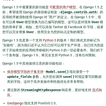
Django 1.5 中最重要的新功能是
可配置的用户模型
。在 Django 1.5 之
前，希望使用 Django 的身份验证框架（
django.contrib.auth
）的
应用程序被强制使用 Django 对 "用户" 的定义。在 Django 1.5 中，现
在可以将
User
模型替换为自己编写的模型。这可以是对现有
User
模
型的简单扩展，例如，您可以添加 Twitter 或 Facebook ID 字段，或者
您可以完全替换
User
，使用完全为您的站点定制的模型。
Django 1.5 也是第一个支持
Python 3
的版本！我们将此支持标记为
"实验性"，因为我们还不认为它已经可以用于生产环境，但已经为您提
供了开始将您的应用程序移植到 Python 3 的一切必要条件。我们的下
一个发布版，Django 1.6，将完全支持 Python 3，没有任何限制。
Django 1.5 中其他值得注意的新功能包括：
保存模型字段的子集支持
-
Model.save()
现在接受一个
update_fields
参数，允许您在调用
save()
时指定要写回数据
库的字段。这对于高并发操作和性能优化非常有帮助。
通过新的
StreamingHttpResponse
响应类，更好地支持
流式响
应
。
GeoDjango
现在支持 PostGIS 2.0。