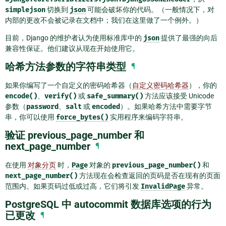
simplejson
切换到
json
可能会破坏你的代码。（一般情况下，对
内部的更改不会被记录在文档中；我们在这里做了一个例外。）
目前，Django 的维护者认为使用标准库中的
json
提供了最强的向后
兼容性保证。他们建议从现在开始使用它。
哈希方法参数的字符串类型
¶
如果你编写了一个自定义的密码哈希器（
自定义密码哈希器
），你的
encode()
、
verify()
或
safe_summary()
方法应该接受 Unicode
参数（
password
、
salt
或
encoded
）。如果哈希方法中需要字节
串，你可以使用
force_bytes()
实用程序来编码字符串。
验证 previous_page_number 和
next_page_number
¶
在使用
对象分页
时，
Page
对象的
previous_page_number()
和
next_page_number()
方法现在会检查返回的页码是否在现有的页面
范围内。如果页码过低或过高，它们将引发
InvalidPage
异常。
PostgreSQL 中 autocommit 数据库选项的行为
已更改
¶