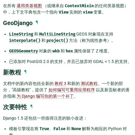
在所有
通用类基视图
（或继承自
ContextMixin
的任何类基视图）
中，上下文字典包含一个指向
View
实例的
view
变量。
GeoDjango
¶
LineString
和
MultiLineString
GEOS 对象现在支持
interpolate()
和
project()
方法（称为线性参考）。
GEOSGeometry
对象的
wkb
和
hex
属性保留了 Z 维度。
已添加对 PostGIS 2.0 的支持，并且已放弃对 GDAL < 1.5 的支持。
新教程
¶
文档中的新内容包括全新的
教程 3
和新的
测试教程
。一个新的部
分，"高级教程"，提供了
如何编写可重用应用程序
以及新贡献者的逐
步指南
为 Django 编写你的第一个补丁
。
次要特性
¶
Django 1.5 还包括一些值得注意的较小改进：
模板引擎现在将
True
、
False
和
None
解释为相应的 Python 对
象。