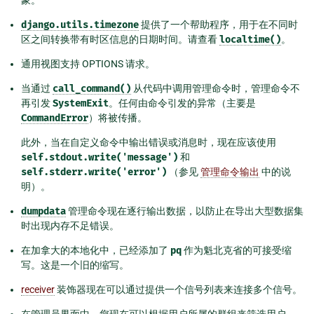
django.utils.timezone
提供了一个帮助程序，用于在不同时
区之间转换带有时区信息的日期时间。请查看
localtime()
。
通用视图支持 OPTIONS 请求。
当通过
call_command()
从代码中调用管理命令时，管理命令不
再引发
SystemExit
。任何由命令引发的异常（主要是
CommandError
）将被传播。
此外，当在自定义命令中输出错误或消息时，现在应该使用
self.stdout.write('message')
和
self.stderr.write('error')
（参见
管理命令输出
中的说
明）。
dumpdata
管理命令现在逐行输出数据，以防止在导出大型数据集
时出现内存不足错误。
在加拿大的本地化中，已经添加了
pq
作为魁北克省的可接受缩
写。这是一个旧的缩写。
receiver
装饰器现在可以通过提供一个信号列表来连接多个信号。
在管理员界面中，您现在可以根据用户所属的群组来筛选用户。