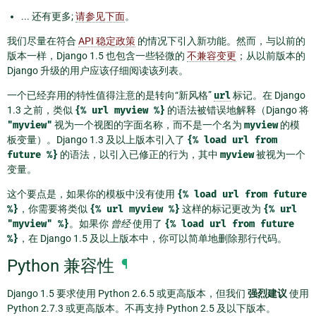
... 还有更多;
请参见下面
。
我们尽量在符合
API 稳定政策
的情况下引入新功能。然而，与以前的
版本一样，Django 1.5 也包含一些轻微的
不兼容变更
；从以前版本的
Django 升级的用户应该仔细阅读该列表。
一个已经弃用的特性值得注意的是转向“新风格”
url
标记。在 Django
1.3 之前，类似
{%
url
myview
%}
的语法被错误地解释（Django 将
"myview"
视为一个视图的字面名称，而不是一个名为
myview
的模
板变量）。Django 1.3 及以上版本引入了
{%
load
url
from
future
%}
的语法，以引入已修正的行为，其中
myview
被视为一个
变量。
这个要点是，如果你的模板中没有使用
{%
load
url
from
future
%}
，你需要将类似
{%
url
myview
%}
这样的标记更改为
{%
url
"myview"
%}
。如果你
曾经
使用了
{%
load
url
from
future
%}
，在 Django 1.5 及以上版本中，你可以简单地删除那行代码。
Python 兼容性
¶
Django 1.5 要求使用 Python 2.6.5 或更高版本，但我们
强烈建议
使用
Python 2.7.3 或更高版本。不再支持 Python 2.5 及以下版本。