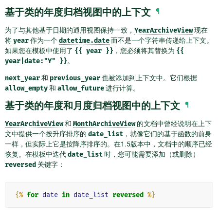
基于类的年度归档视图中的上下文
¶
为了与其他基于日期的通用视图保持一致，
YearArchiveView
现在
将
year
作为一个
datetime.date
而不是一个字符串传递给上下文。
如果您在模板中使用了
{{
year
}}
，您必须将其替换为
{{
year|date:"Y"
}}
。
next_year
和
previous_year
也被添加到上下文中。它们根据
allow_empty
和
allow_future
进行计算。
基于类的年度和月度归档视图中的上下文
¶
YearArchiveView
和
MonthArchiveView
的文档中曾经说明在上下
文中提供一个按升序排序的
date_list
，就像它们的基于函数的前身
一样，但实际上它是按降序排序的。在1.5版本中，文档中的顺序已经
恢复。在模板中迭代
date_list
时，您可能需要添加（或删除）
reversed
关键字：
{%
for
date
in
date_list
reversed
%}