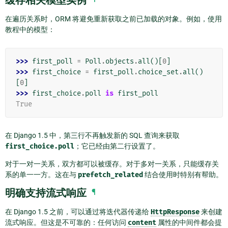
在遍历关系时，ORM 将避免重新获取之前已加载的对象。例如，使用
教程中的模型：
>>> 
first_poll
=
Poll
.
objects
.
all
()[
0
]
>>> 
first_choice
=
first_poll
.
choice_set
.
all
()
[
0
]
>>> 
first_choice
.
poll
is
first_poll
True
在 Django 1.5 中，第三行不再触发新的 SQL 查询来获取
first_choice.poll
；它已经由第二行设置了。
对于一对一关系，双方都可以被缓存。对于多对一关系，只能缓存关
系的单一一方。这在与
prefetch_related
结合使用时特别有帮助。
明确支持流式响应
¶
在 Django 1.5 之前，可以通过将迭代器传递给
HttpResponse
来创建
流式响应。但这是不可靠的：任何访问
content
属性的中间件都会提