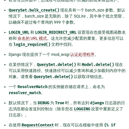
QuerySet.bulk_create()
现在具有一个 batch_size 参数。默认
情况下，batch_size 是无限的，除了 SQLite，其中单个批次受限，
以确保不超过每个查询的 999 个参数。
LOGIN_URL
和
LOGIN_REDIRECT_URL
设置现在也接受视图函数名
称和
命名的 URL 模式
。这允许您减少配置的重复。更多信息可以
在
login_required()
文档中找到。
Django 现在提供了一个 mod_wsgi
认证处理程序
。
在某些情况下，
QuerySet.delete()
和
Model.delete()
现在
可以采用快速路径。快速路径可以减少查询和减少加载到内存中的
对象。请查看
QuerySet.delete()
以获取详细信息。
一个
ResolverMatch
的实例被存储在请求上，命名为
resolver_match
。
默认情况下，当
DEBUG
为
True
时，所有达到
django
日志器的日
志消息都会发送到控制台（除非您在
LOGGING
设置中重新定义了
日志器）。
在使用
RequestContext
时，现在可以在模板中使用
{%
if