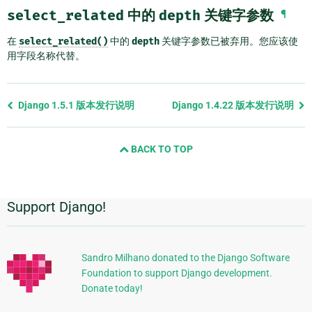
select_related
中的
depth
关键字参数
¶
在
select_related()
中的
depth
关键字参数已被弃用。您应该使
用字段名称代替。
Previous
Django 1.5.1 版本发行说明
Django 1.4.22 版本发行说明
page
and
BACK TO TOP
next
page
Support Django!
附
加
信
Sandro Milhano donated to the Django Software
Foundation to support Django development.
息
Donate today!