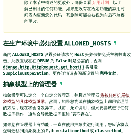
除了本节中概述的更改外，确保查看
弃用计划
，以了
解已删除的任何功能。如果您没有在给定功能的弃用时
间表内更新您的代码，其删除可能会被视为向后不兼容
的更改。
在生产环境中必须设置
ALLOWED_HOSTS
¶
新的
ALLOWED_HOSTS
设置验证请求的
Host
头并保护免受主机投毒攻
击。此设置现在在
DEBUG
为
False
时是必需的，否则
django.http.HttpRequest.get_host()
将引发
SuspiciousOperation
。更多详情请参阅新设置的
完整文档
。
抽象模型上的管理器
¶
抽象模型可以定义一个自定义管理器，并且该管理器
将被任何扩展抽
象模型的具体模型继承
。然而，如果您尝试在抽象模型上调用管理器
的方法，现在将会引发异常。以前，允许调用，但只要尝试进行任何
数据库操作，通常会导致数据库报错 "表不存在"。
如果您在管理器上有功能，一直在使用抽象类进行调用，您应该将该
逻辑迁移到抽象类上的 Python
staticmethod
或
classmethod
。