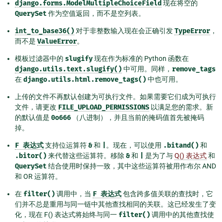
django.forms.ModelMultipleChoiceField
现在将空的
QuerySet
作为空值返回，而不是空列表。
int_to_base36()
对于非整数输入现在会正确引发
TypeError
，
而不是
ValueError
。
模板过滤器中的
slugify
现在作为标准的 Python 函数在
django.utils.text.slugify()
中可用。同样，
remove_tags
在
django.utils.html.remove_tags()
中也可用。
上传的文件不再默认创建为可执行文件。如果需要它们成为可执行
文件，请更改
FILE_UPLOAD_PERMISSIONS
以满足您的需求。新
的默认值是
0o666
（八进制），并且当前的掩码值首先被掩码
掉。
F
表达式
支持位运算符
&
和
|
。现在，可以使用
.bitand()
和
.bitor()
来代替这些运算符。移除
&
和
|
是为了与
Q() 表达式
和
QuerySet
结合使用时保持一致，其中这些运算符被用作布尔 AND
和 OR 运算符。
在
filter()
调用中，当
F
表达式
包含跨多值关联的查找时，它
们并不总是重用与同一链中其他查找相同的关联。这已经发生了变
化，现在 F() 表达式将始终与同一
filter()
调用中的其他查找使