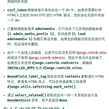
用相同的关联。
csrf_token
模板标签不再包含在一个 div 中。如果您需要针对
HTML5 之前的 Strict DTD 进行 HTML 验证，您应该在页面中添加
一个 div。
已删除模板标签库
adminmedia
，它只包含了已弃用的模板标签
{%
admin_media_prefix
%}
。尝试使用
{%
load
adminmedia
%}
加载它将会失败。如果您的模板仍然包含该行代
码，您必须将其删除。
由于一个实现上的疏忽，以前可以在没有启用
django.contrib.sites
的情况下使用
django.contrib.redirects
。现在不再允许这样做了。
如果您正在使用
django.contrib.redirects
，请确保
INSTALLED_APPS
包含
django.contrib.sites
。
BoundField.label_tag
现在会对其
contents
参数进行 HTML
转义。要避免 HTML 转义，可以在传递参数之前使用
django.utils.safestring.mark_safe()
。
通过
select_related()
获取的反向一对一关系现在会引发
DoesNotExist
异常，而不是返回
None
。