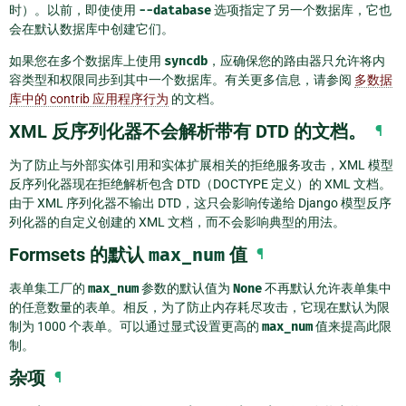
时）。以前，即使使用
--database
选项指定了另一个数据库，它也
会在默认数据库中创建它们。
如果您在多个数据库上使用
syncdb
，应确保您的路由器只允许将内
容类型和权限同步到其中一个数据库。有关更多信息，请参阅
多数据
库中的 contrib 应用程序行为
的文档。
XML 反序列化器不会解析带有 DTD 的文档。
¶
为了防止与外部实体引用和实体扩展相关的拒绝服务攻击，XML 模型
反序列化器现在拒绝解析包含 DTD（DOCTYPE 定义）的 XML 文档。
由于 XML 序列化器不输出 DTD，这只会影响传递给 Django 模型反序
列化器的自定义创建的 XML 文档，而不会影响典型的用法。
Formsets 的默认
max_num
值
¶
表单集工厂的
max_num
参数的默认值为
None
不再默认允许表单集中
的任意数量的表单。相反，为了防止内存耗尽攻击，它现在默认为限
制为 1000 个表单。可以通过显式设置更高的
max_num
值来提高此限
制。
杂项
¶