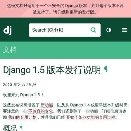
这份文档只适用于一个不安全的 Django 版本，并且这个版本不再
被支持了。请升级到更新的发行版。
Search
M
提
Django
切换主题
交
文档
Django 1.5 版本发行说明
¶
2013 年 2 月 26 日
欢迎来到 Django 1.5 ！
这些发布说明涵盖了
新功能
，以及从 Django 1.4 或更早版本升级时需
要注意的一些
不兼容的变化
。我们还删除了一些功能，详细信息请参
阅
我们的弃用计划
，并且我们已经
开始了某些功能的弃用过程
。
概况
¶