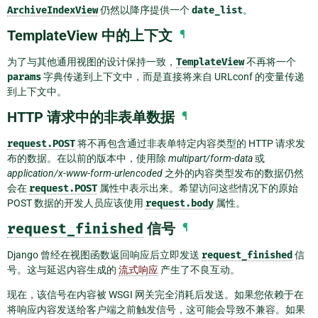
ArchiveIndexView
仍然以降序提供一个
date_list
。
TemplateView 中的上下文
¶
为了与其他通用视图的设计保持一致，
TemplateView
不再将一个
params
字典传递到上下文中，而是直接将来自 URLconf 的变量传递
到上下文中。
HTTP 请求中的非表单数据
¶
request.POST
将不再包含通过非表单特定内容类型的 HTTP 请求发
布的数据。在以前的版本中，使用除
multipart/form-data
或
application/x-www-form-urlencoded
之外的内容类型发布的数据仍然
会在
request.POST
属性中表示出来。希望访问这些情况下的原始
POST 数据的开发人员应该使用
request.body
属性。
request_finished
信号
¶
Django 曾经在视图函数返回响应后立即发送
request_finished
信
号。这与延迟内容生成的
流式响应
产生了不良互动。
现在，该信号在内容被 WSGI 网关完全消耗后发送。如果您依赖于在
将响应内容发送给客户端之前触发信号，这可能会导致不兼容。如果