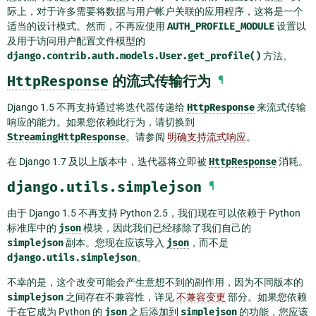
际上，对于许多需要将数据与用户帐户关联的应用程序，这将是一个
适当的设计模式。然而，不再应使用
AUTH_PROFILE_MODULE
设置以
及用于访问用户配置文件模型的
django.contrib.auth.models.User.get_profile()
方法。
HttpResponse
的流式传输行为
¶
Django 1.5 不再支持通过将迭代器传递给
HttpResponse
来流式传输
响应的能力。如果您依赖此行为，请切换到
StreamingHttpResponse
。请参阅
明确支持流式响应
。
在 Django 1.7 及以上版本中，迭代器将立即被
HttpResponse
消耗。
django.utils.simplejson
¶
由于 Django 1.5 不再支持 Python 2.5，我们现在可以依赖于 Python
标准库中的
json
模块，因此我们已经移除了我们自己的
simplejson
副本。您现在应该导入
json
，而不是
django.utils.simplejson
。
不幸的是，这个改变可能会产生意想不到的副作用，因为不同版本的
simplejson
之间存在不兼容性，详见
不兼容变更
部分。如果您依赖
于在它成为 Python 的
json
之后添加到
simplejson
的功能，您应该