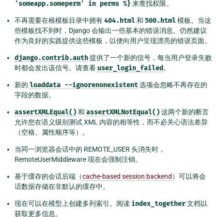
'someapp.someperm'
in
perms
%}
来查找权限。
不再需要在根模板目录中拥有
404.html
和
500.html
模板。当这
些模板找不到时，Django 会输出一些基本的错误消息。仍然建议
作为良好的实践提供这些模板，以便向用户呈现漂亮的错误页面。
django.contrib.auth
提供了一个新的信号，每当用户登录失败
时都会发出该信号。请查看
user_login_failed
。
新的
loaddata
--ignorenonexistent
选项会忽略不再存在的
字段的数据。
assertXMLEqual()
和
assertXMLNotEqual()
这两个新的断言
允许您在语义级别测试 XML 内容的相等性，而不必关心语法差异
（空格、属性顺序等）。
当同一浏览器会话中的 REMOTE_USER 头消失时，
RemoteUserMiddleware 现在会强制注销。
基于缓存的会话后端（
cache-based session backend
）可以将会
话数据存储在非默认的缓存中。
现在可以在模型上创建多列索引。阅读
index_together
文档以
获取更多信息。