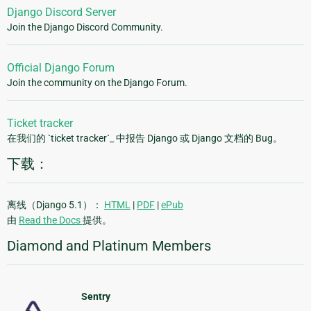
Django Discord Server
Join the Django Discord Community.
Official Django Forum
Join the community on the Django Forum.
Ticket tracker
在我们的 `ticket tracker`_ 中报告 Django 或 Django 文档的 Bug。
下载：
离线（Django 5.1）：
HTML
|
PDF
|
ePub
由
Read the Docs
提供。
Diamond and Platinum Members
Sentry