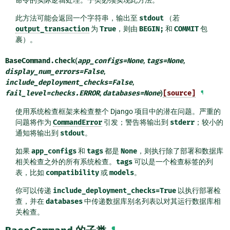
此方法可能会返回一个字符串，输出至
stdout
（若
output_transaction
为
True
，则由
BEGIN;
和
COMMIT
包
裹）。
BaseCommand.
check
(
app_configs
=
None
,
tags
=
None
,
display_num_errors
=
False
,
include_deployment_checks
=
False
,
fail_level
=
checks.ERROR
,
databases
=
None
)
[source]
¶
使用系统检查框架来检查整个 Django 项目中的潜在问题。严重的
问题将作为
CommandError
引发；警告将输出到
stderr
；较小的
通知将输出到
stdout
。
如果
app_configs
和
tags
都是
None
，则执行除了部署和数据库
相关检查之外的所有系统检查。
tags
可以是一个检查标签的列
表，比如
compatibility
或
models
。
你可以传递
include_deployment_checks=True
以执行部署检
查，并在
databases
中传递数据库别名列表以对其运行数据库相
关检查。
¶