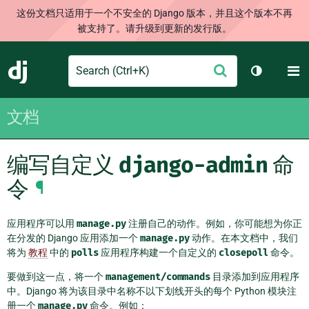
这份文档只适用于一个不安全的 Django 版本，并且这个版本不再
被支持了。请升级到更新的发行版。
Search
M
提
Django
切换主题
交
文档
编写自定义
django-admin
命
令
¶
应用程序可以用
manage.py
注册自己的动作。例如，你可能想为你正
在分发的 Django 应用添加一个
manage.py
动作。在本文档中，我们
将为
教程
中的
polls
应用程序构建一个自定义的
closepoll
命令。
要做到这一点，将一个
management/commands
目录添加到应用程序
中。Django 将为该目录中名称不以下划线开头的每个 Python 模块注
册一个
manage.py
命令。例如：