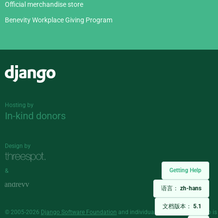
Official merchandise store
Benevity Workplace Giving Program
Django
Hosting by
In-kind donors
Design by
Getting Help
&
语言：
zh-hans
文档版本：
5.1
© 2005-2026
Django Software Foundation
and individual contributors. Django is