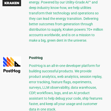
energy. Powered by our Utility-Grade AI™ and
deep industry know-how, we help utilities
transform their technology and operations so
they can lead the energy transition. Delivering
better outcomes from generation through
distribution to supply, Kraken powers 70+ million
accounts worldwide, and is on a mission to
make a big, green dent in the universe.
PostHog
PostHog is an all-in-one developer platform for
building successful products. We provide
product analytics, web analytics, session replay,
error tracking, feature flags, experiments,
surveys, LLM observability, data warehouse,
CDP, workflows, logs, and an AI product
assistant to help debug your code, ship features
faster, and keep all your usage and customer
data in one stack.