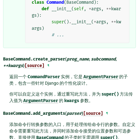
class
Command
(
BaseCommand
):
def
__init__
(
self
,
*
args
,
**
kwar
gs
):
super
()
.
__init__
(
*
args
,
**
kw
args
)
# ...
BaseCommand.
create_parser
(
prog_name
,
subcommand
,
**
kwargs
)
[source]
¶
返回一个
CommandParser
实例，它是
ArgumentParser
的子
类，包含一些针对 Django 的个性化设计。
你可以自定义这个实例，通过重写此方法，并为
super()
方法传
入值为
ArgumentParser
的
kwargs
参数。
BaseCommand.
add_arguments
(
parser
)
[source]
¶
添加命令行转换参数的入口，用于处理传给命令行的参数。自定义
命令需要重写此方法，并同时添加命令接受的位置参数和可选参
数。直接使用
BaseCommand
的子类时无需调用
super()
。