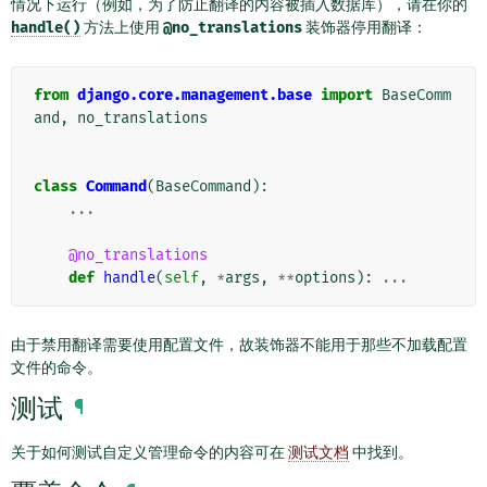
情况下运行（例如，为了防止翻译的内容被插入数据库），请在你的
handle()
方法上使用
@no_translations
装饰器停用翻译：
from
django.core.management.base
import
BaseComm
and
,
no_translations
class
Command
(
BaseCommand
):
...
@no_translations
def
handle
(
self
,
*
args
,
**
options
):
...
由于禁用翻译需要使用配置文件，故装饰器不能用于那些不加载配置
文件的命令。
测试
¶
关于如何测试自定义管理命令的内容可在
测试文档
中找到。