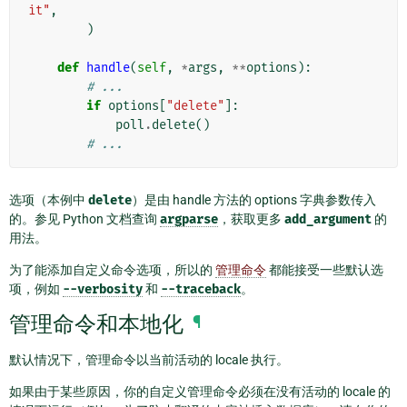
it"
,
)
def
handle
(
self
,
*
args
,
**
options
):
# ...
if
options
[
"delete"
]:
poll
.
delete
()
# ...
选项（本例中
delete
）是由 handle 方法的 options 字典参数传入
的。参见 Python 文档查询
argparse
，获取更多
add_argument
的
用法。
为了能添加自定义命令选项，所以的
管理命令
都能接受一些默认选
项，例如
--verbosity
和
--traceback
。
管理命令和本地化
¶
默认情况下，管理命令以当前活动的 locale 执行。
如果由于某些原因，你的自定义管理命令必须在没有活动的 locale 的