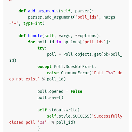
def
add_arguments
(
self
,
parser
):
parser
.
add_argument
(
"poll_ids"
,
nargs
=
"+"
,
type
=
int
)
def
handle
(
self
,
*
args
,
**
options
):
for
poll_id
in
options
[
"poll_ids"
]:
try
:
poll
=
Poll
.
objects
.
get
(
pk
=
poll_
id
)
except
Poll
.
DoesNotExist
:
raise
CommandError
(
'Poll "
%s
" do
es not exist'
%
poll_id
)
poll
.
opened
=
False
poll
.
save
()
self
.
stdout
.
write
(
self
.
style
.
SUCCESS
(
'Successfully 
closed poll "
%s
"'
%
poll_id
)
)