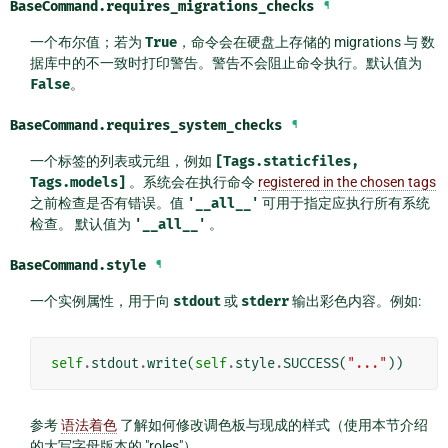
BaseCommand.
requires_migrations_checks
¶
一个布尔值；若为
True
，命令会在硬盘上存储的 migrations 与 数
据库中的不一致时打印警告。警告不会阻止命令执行。默认值为
False
。
BaseCommand.
requires_system_checks
¶
一个标签的列表或元组，例如
[Tags.staticfiles,
Tags.models]
。系统会在执行命令
registered in the chosen tags
之前检查是否有错误。值
'__all__'
可用于指定应执行所有系统
检查。 默认值为
'__all__'
。
BaseCommand.
style
¶
一个实例属性，用于向
stdout
或
stderr
输出彩色内容。例如:
self
.
stdout
.
write
(
self
.
style
.
SUCCESS
(
"..."
))
参考
语法着色
了解如何修改调色板与现成的样式（使用本节介绍
的大写字母版本的 "roles"）。