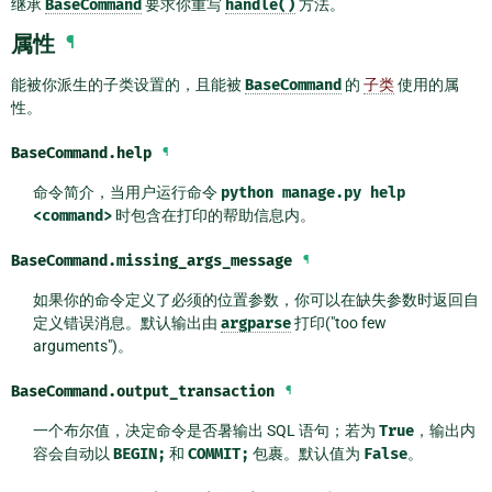
继承
BaseCommand
要求你重写
handle()
方法。
属性
¶
能被你派生的子类设置的，且能被
BaseCommand
的
子类
使用的属
性。
BaseCommand.
help
¶
命令简介，当用户运行命令
python
manage.py
help
<command>
时包含在打印的帮助信息内。
BaseCommand.
missing_args_message
¶
如果你的命令定义了必须的位置参数，你可以在缺失参数时返回自
定义错误消息。默认输出由
argparse
打印("too few
arguments")。
BaseCommand.
output_transaction
¶
一个布尔值，决定命令是否暑输出 SQL 语句；若为
True
，输出内
容会自动以
BEGIN;
和
COMMIT;
包裹。默认值为
False
。