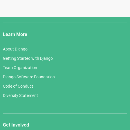
Django
Links
Learn More
About Django
Getting Started with Django
Team Organization
Django Software Foundation
Code of Conduct
Diversity Statement
Get Involved