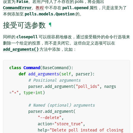
设置为
False
。若用户传入了不存在的 polls，将会抛出
CommandError
。
教程
中不存在
poll.opened
属性，只是这里为了
本例添加至
polls.models.Question
的。
接受可选参数
¶
同样的
closepoll
可以很容易地修改，通过接受额外的命令行选项来
删除一个给定的投票，而不是关闭它。这些自定义选项可以在
add_arguments()
方法中添加，比如：
class
Command
(
BaseCommand
):
def
add_arguments
(
self
,
parser
):
# Positional arguments
parser
.
add_argument
(
"poll_ids"
,
nargs
=
"+"
,
type
=
int
)
# Named (optional) arguments
parser
.
add_argument
(
"--delete"
,
action
=
"store_true"
,
help
=
"Delete poll instead of closing 