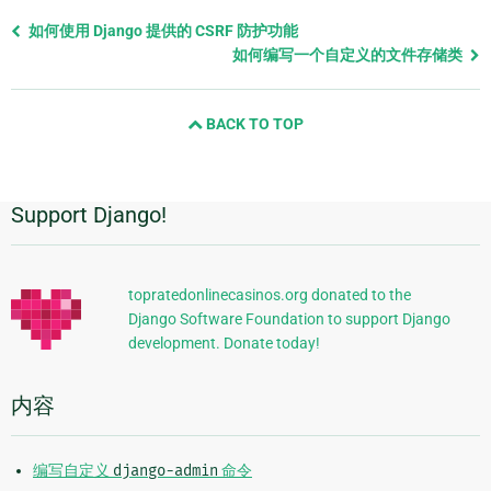
Previous
如何使用 Django 提供的 CSRF 防护功能
page
如何编写一个自定义的文件存储类
and
next
BACK TO TOP
page
Support Django!
附
加
信
topratedonlinecasinos.org donated to the
Django Software Foundation to support Django
息
development. Donate today!
内容
编写自定义
django-admin
命令