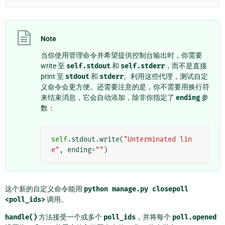
Note
当你使用管理命令并希望提供控制台输出时，你需要
write 至
self.stdout
和
self.stderr
，而不是直接
print 至
stdout
和
stderr
。利用这些代理，测试自定
义命令会更方便。还需要注意的是，你不需要用换行符
来结束消息，它会自动添加，除非你指定了
ending
参
数：
self
.
stdout
.
write
(
"Unterminated lin
e"
,
ending
=
""
)
这个新的自定义命令能用
python
manage.py
closepoll
<poll_ids>
调用。
handle()
方法接受一个或多个
poll_ids
，并将每个
poll.opened