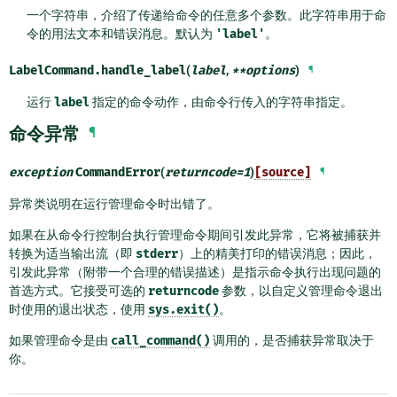
一个字符串，介绍了传递给命令的任意多个参数。此字符串用于命
令的用法文本和错误消息。默认为
'label'
。
LabelCommand.
handle_label
(
label
,
**
options
)
¶
运行
label
指定的命令动作，由命令行传入的字符串指定。
命令异常
¶
exception
CommandError
(
returncode
=
1
)
[source]
¶
异常类说明在运行管理命令时出错了。
如果在从命令行控制台执行管理命令期间引发此异常，它将被捕获并
转换为适当输出流（即
stderr
）上的精美打印的错误消息；因此，
引发此异常（附带一个合理的错误描述）是指示命令执行出现问题的
首选方式。它接受可选的
returncode
参数，以自定义管理命令退出
时使用的退出状态，使用
sys.exit()
。
如果管理命令是由
call_command()
调用的，是否捕获异常取决于
你。