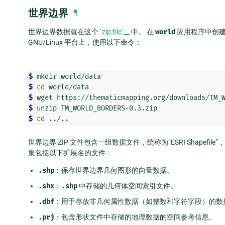
世界边界
¶
世界边界数据就在这个
`zip file`__
中。 在
world
应用程序中创
GNU/Linux 平台上，使用以下命令：
$ 
$ 
cd
$ 
$ 
$ 
cd
世界边界 ZIP 文件包含一组数据文件，统称为“ESRI Shape
集包括以下扩展名的文件：
.shp
：保存世界边界几何图形的向量数据。
.shx
：
.shp
中存储的几何体空间索引文件。
.dbf
：用于存放非几何属性数据（如整数和字符字段）的数
.prj
：包含形状文件中存储的地理数据的空间参考信息。