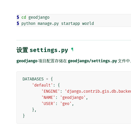
$ 
cd
$ 
设置
settings.py
¶
geodjango
项目配置存储在
geodjango/settings.py
文件中
DATABASES
=
{
'default'
:
{
'ENGINE'
:
'django.contrib.gis.db.backe
'NAME'
:
'geodjango'
,
'USER'
:
'geo'
,
},
}