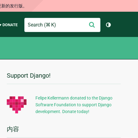
更新的发行版。
Search
提
♥ DONATE
切换主题（
交
Support Django!
附
加
信
Felipe Kellermann donated to the Django
Software Foundation to support Django
息
development. Donate today!
内容