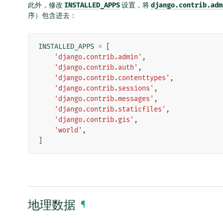
此外，修改
INSTALLED_APPS
设置，将
django.contrib.adm
序）包含进去：
INSTALLED_APPS
=
[
'django.contrib.admin'
,
'django.contrib.auth'
,
'django.contrib.contenttypes'
,
'django.contrib.sessions'
,
'django.contrib.messages'
,
'django.contrib.staticfiles'
,
'django.contrib.gis'
,
'world'
,
]
地理数据
¶