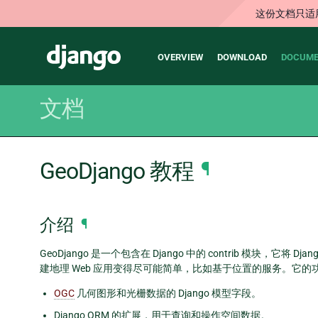
这份文档只适
Main
Django
OVERVIEW
DOWNLOAD
DOCUME
navigation
文档
GeoDjango 教程
¶
介绍
¶
GeoDjango 是一个包含在 Django 中的 contrib 模块，它将
建地理 Web 应用变得尽可能简单，比如基于位置的服务。它的
OGC
几何图形和光栅数据的 Django 模型字段。
Django ORM 的扩展，用于查询和操作空间数据。