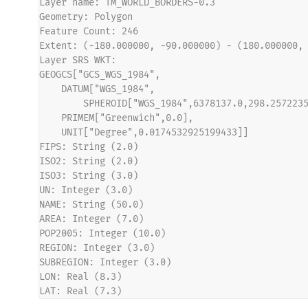
Layer name: TM_WORLD_BORDERS-0.3
Geometry: Polygon
Feature Count: 246
Extent: (-180.000000, -90.000000) - (180.000000,
Layer SRS WKT:
GEOGCS["GCS_WGS_1984",
    DATUM["WGS_1984",
        SPHEROID["WGS_1984",6378137.0,298.25722
    PRIMEM["Greenwich",0.0],
    UNIT["Degree",0.0174532925199433]]
FIPS: String (2.0)
ISO2: String (2.0)
ISO3: String (3.0)
UN: Integer (3.0)
NAME: String (50.0)
AREA: Integer (7.0)
POP2005: Integer (10.0)
REGION: Integer (3.0)
SUBREGION: Integer (3.0)
LON: Real (8.3)
LAT: Real (7.3)