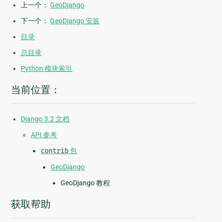
上一个：
GeoDjango
下一个：
GeoDjango 安装
目录
总目录
Python 模块索引
当前位置：
Django 3.2 文档
API 参考
contrib
包
GeoDjango
GeoDjango 教程
获取帮助