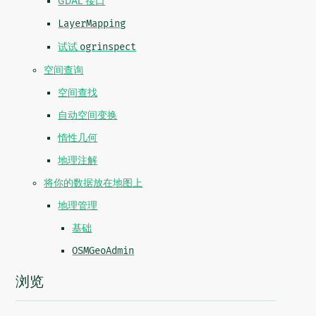
GDAL 接口
LayerMapping
试试
ogrinspect
空间查询
空间查找
自动空间变换
惰性几何
地理注解
将你的数据放在地图上
地理管理
基础
OSMGeoAdmin
浏览