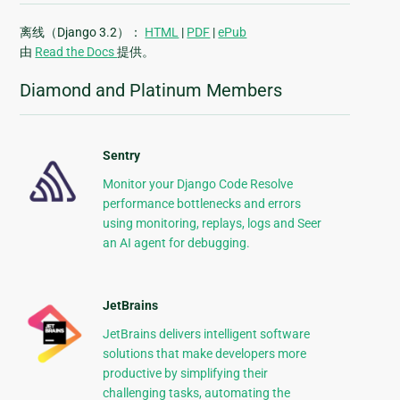
离线（Django 3.2）：
HTML
|
PDF
|
ePub
由
Read the Docs
提供。
Diamond and Platinum Members
Sentry
Monitor your Django Code Resolve
performance bottlenecks and errors
using monitoring, replays, logs and Seer
an AI agent for debugging.
JetBrains
JetBrains delivers intelligent software
solutions that make developers more
productive by simplifying their
challenging tasks, automating the