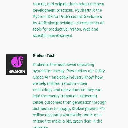
routine, and helping them adopt the best
development practices. PyCharm is the
Python IDE for Professional Developers
by JetBrains providing a complete set of
tools for productive Python, Web and
scientific development.
Kraken Tech
Kraken is the most-loved operating
system for energy. Powered by our Utility-
Grade AI™ and deep industry know-how,
we help utilities transform their
technology and operations so they can
lead the energy transition. Delivering
better outcomes from generation through
distribution to supply, Kraken powers 70+
million accounts worldwide, and is on a
mission to make a big, green dent in the
universe.