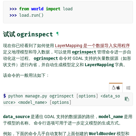
>>> 
from
world
import
load
>>> 
load
.
run
()
试试
ogrinspect
¶
现在你已经看到了如何使用
LayerMapping 是一个数据导入实用程序
定义地理模型和导入数据，可以使用
ogrinspect
管理命令进一步自
动化这一过程。
ogrinspect
命令对 GDAL 支持的矢量数据源（如形
状文件）进行内省，并自动生成模型定义和
LayerMapping
字典。
该命令的一般用法如下：
/

$ 
python
manage.py
ogrinspect
[
options
]
<data_so
urce>
<model_name>
[
options
]
data_source
是通往 GDAL 支持的数据源的路径，
model_name
是用
于模型的名称。 命令行选项可用于进一步定义模型的生成方式。
例如，下面的命令几乎自动复制了上面创建的
WorldBorder
模型和