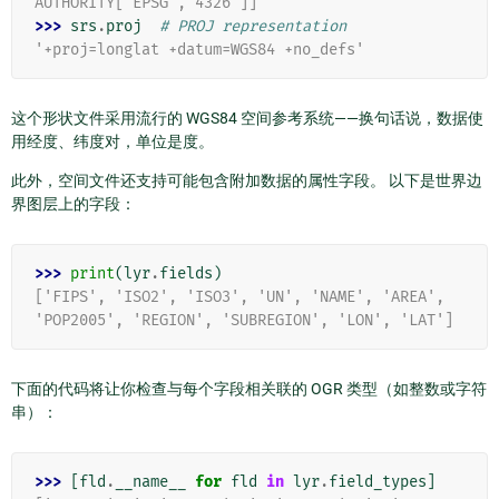
AUTHORITY["EPSG","4326"]]
>>> 
srs
.
proj
# PROJ representation
'+proj=longlat +datum=WGS84 +no_defs'
这个形状文件采用流行的 WGS84 空间参考系统——换句话说，数据使
用经度、纬度对，单位是度。
此外，空间文件还支持可能包含附加数据的属性字段。 以下是世界边
界图层上的字段：
>>> 
print
(
lyr
.
fields
)
['FIPS', 'ISO2', 'ISO3', 'UN', 'NAME', 'AREA', 
'POP2005', 'REGION', 'SUBREGION', 'LON', 'LAT']
下面的代码将让你检查与每个字段相关联的 OGR 类型（如整数或字符
串）：
>>> 
[
fld
.
__name__
for
fld
in
lyr
.
field_types
]