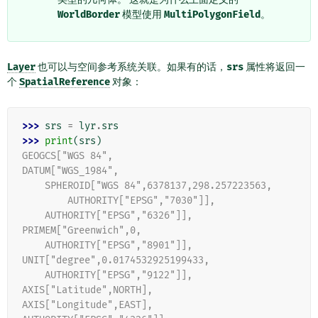
WorldBorder
模型使用
MultiPolygonField
。
Layer
也可以与空间参考系统关联。如果有的话，
srs
属性将返回一
个
SpatialReference
对象：
>>> 
srs
=
lyr
.
srs
>>> 
print
(
srs
)
GEOGCS["WGS 84",
DATUM["WGS_1984",
    SPHEROID["WGS 84",6378137,298.257223563,
        AUTHORITY["EPSG","7030"]],
    AUTHORITY["EPSG","6326"]],
PRIMEM["Greenwich",0,
    AUTHORITY["EPSG","8901"]],
UNIT["degree",0.0174532925199433,
    AUTHORITY["EPSG","9122"]],
AXIS["Latitude",NORTH],
AXIS["Longitude",EAST],