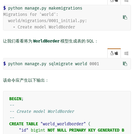
$ 
python
manage.py
Migrations for 'world':
  world/migrations/0001_initial.py:
    + Create model WorldBorder
让我们看看将为
WorldBorder
模型生成表的 SQL：
/

$ 
python
manage.py
sqlmigrate
world
0001
该命令应产生以下输出：
BEGIN
;
--
-- Create model WorldBorder
--
CREATE
TABLE
"world_worldborder"
(
"id"
bigint
NOT
NULL
PRIMARY
KEY
GENERATED
B