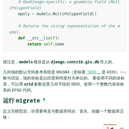
# GeoDjango-specific: a geometry field (Mult
iPolygonField)
mpoly
=
models
.
MultiPolygonField
()
# Returns the string representation of the m
odel.
def
__str__
(
self
):
return
self
.
name
请注意，
models
模块是从
django.contrib.gis.db
导入的。
几何场的默认空间参考系统是 WGS84（意味着
`SRID`__
是 4326）——
换句话说，场的坐标是以经度和纬度对为单位的。 要使用不同的坐标
系，可以用
srid
参数设置几何字段的 SRID。使用一个整数代表坐标
系的 EPSG 代码。
运行
migrate
¶
定义完模型后，你需要将其与数据库同步。首先，创建一个数据库迁
移：
/
