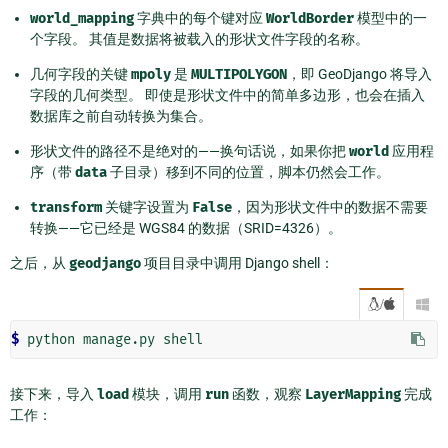
world_mapping
字典中的每个键对应
WorldBorder
模型中的一
个字段。 其值是数据将被载入的形状文件字段的名称。
几何字段的关键
mpoly
是
MULTIPOLYGON
，即 GeoDjango 将导入
字段的几何类型。 即使是形状文件中的简单多边形，也会在插入
数据库之前自动转换为集合。
形状文件的路径不是绝对的——换句话说，如果你把
world
应用程
序（带
data
子目录）移到不同的位置，脚本仍然会工作。
transform
关键字设置为
False
，因为形状文件中的数据不需要
转换——它已经是 WGS84 的数据（SRID=4326）。
之后，从
geodjango
项目目录中调用 Django shell：
/

$ 
python
manage.py
接下来，导入
load
模块，调用
run
函数，观察
LayerMapping
完成
工作：