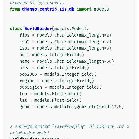
created by ogrinspect.
from
django.contrib.gis.db
import
models
class
WorldBorder
(
models
.
Model
):
fips
=
models
.
CharField
(
max_length
=
2
)
iso2
=
models
.
CharField
(
max_length
=
2
)
iso3
=
models
.
CharField
(
max_length
=
3
)
un
=
models
.
IntegerField
()
name
=
models
.
CharField
(
max_length
=
50
)
area
=
models
.
IntegerField
()
pop2005
=
models
.
IntegerField
()
region
=
models
.
IntegerField
()
subregion
=
models
.
IntegerField
()
lon
=
models
.
FloatField
()
lat
=
models
.
FloatField
()
geom
=
models
.
MultiPolygonField
(
srid
=
4326
)
# Auto-generated `LayerMapping` dictionary for W
orldBorder model