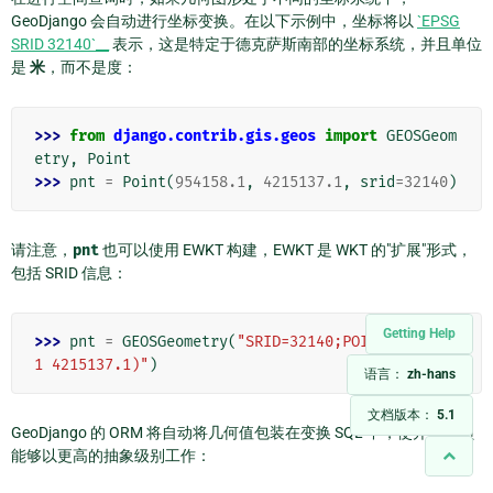
GeoDjango 会自动进行坐标变换。在以下示例中，坐标将以
`EPSG
SRID 32140`__
表示，这是特定于德克萨斯南部的坐标系统，并且单位
是
米
，而不是度：
>>> 
from
django.contrib.gis.geos
import
GEOSGeom
etry
,
Point
>>> 
pnt
=
Point
(
954158.1
,
4215137.1
,
srid
=
32140
)
请注意，
pnt
也可以使用 EWKT 构建，EWKT 是 WKT 的"扩展"形式，
包括 SRID 信息：
Getting Help
>>> 
pnt
=
GEOSGeometry
(
"SRID=32140;POINT(954158.
1 4215137.1)"
)
语言：
zh-hans
文档版本：
5.1
GeoDjango 的 ORM 将自动将几何值包装在变换 SQL 中，使开发人员
能够以更高的抽象级别工作：