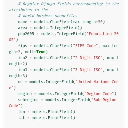
# Regular Django fields corresponding to the 
attributes in the
# world borders shapefile.
name
=
models
.
CharField
(
max_length
=
50
)
area
=
models
.
IntegerField
()
pop2005
=
models
.
IntegerField
(
"Population 20
05"
)
fips
=
models
.
CharField
(
"FIPS Code"
,
max_len
gth
=
2
,
null
=
True
)
iso2
=
models
.
CharField
(
"2 Digit ISO"
,
max_l
ength
=
2
)
iso3
=
models
.
CharField
(
"3 Digit ISO"
,
max_l
ength
=
3
)
un
=
models
.
IntegerField
(
"United Nations Cod
e"
)
region
=
models
.
IntegerField
(
"Region Code"
)
subregion
=
models
.
IntegerField
(
"Sub-Region 
Code"
)
lon
=
models
.
FloatField
()
lat
=
models
.
FloatField
()