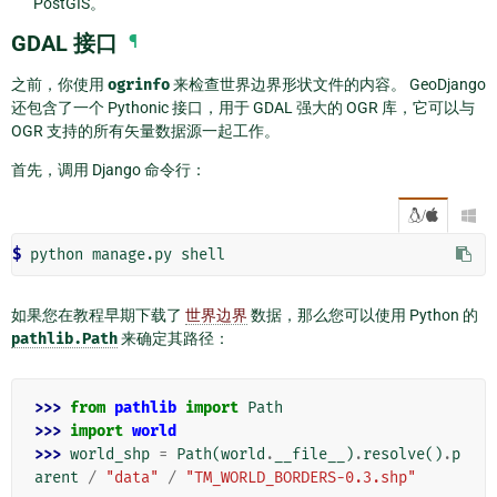
PostGIS。
GDAL 接口
¶
之前，你使用
ogrinfo
来检查世界边界形状文件的内容。 GeoDjango
还包含了一个 Pythonic 接口，用于 GDAL 强大的 OGR 库，它可以与
OGR 支持的所有矢量数据源一起工作。
首先，调用 Django 命令行：
/

$ 
python
manage.py
如果您在教程早期下载了
世界边界
数据，那么您可以使用 Python 的
pathlib.Path
来确定其路径：
>>> 
from
pathlib
import
Path
>>> 
import
world
>>> 
world_shp
=
Path
(
world
.
__file__
)
.
resolve
()
.
p
arent
/
"data"
/
"TM_WORLD_BORDERS-0.3.shp"