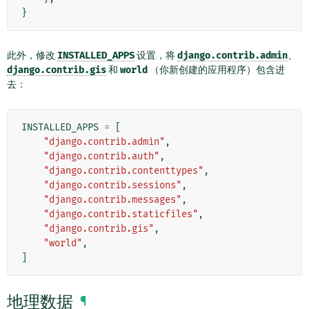
}
此外，修改
INSTALLED_APPS
设置，将
django.contrib.admin
、
django.contrib.gis
和
world
（你新创建的应用程序）包含进
去：
INSTALLED_APPS
=
[
"django.contrib.admin"
,
"django.contrib.auth"
,
"django.contrib.contenttypes"
,
"django.contrib.sessions"
,
"django.contrib.messages"
,
"django.contrib.staticfiles"
,
"django.contrib.gis"
,
"world"
,
]
地理数据
¶