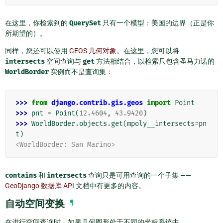
在这里，你检索到的
QuerySet
只有一个模型：美国的边界（正是你
所期望的）。
同样，您还可以使用
GEOS 几何对象
。在这里，您可以将
intersects
空间查询与
get
方法相结合，以检索只包含圣马力诺的
WorldBorder
实例而不是查询集：
>>> 
from
django.contrib.gis.geos
import
Point
>>> 
pnt
=
Point
(
12.4604
,
43.9420
)
>>> 
WorldBorder
.
objects
.
get
(
mpoly__intersects
=
pn
t
)
<WorldBorder: San Marino>
contains
和
intersects
查询只是可用查询的一个子集 ——
GeoDjango 数据库 API
文档中有更多的内容。
自动空间变换
¶
在进行空间查询时，如果几何图形处于不同的坐标系统中，