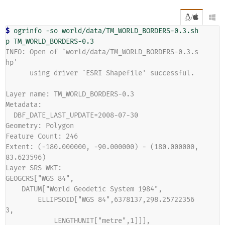
/

$ 
ogrinfo
-so
world/data/TM_WORLD_BORDERS-0.3.sh
p
INFO: Open of `world/data/TM_WORLD_BORDERS-0.3.s
hp'
      using driver `ESRI Shapefile' successful.
Layer name: TM_WORLD_BORDERS-0.3
Metadata:
  DBF_DATE_LAST_UPDATE=2008-07-30
Geometry: Polygon
Feature Count: 246
Extent: (-180.000000, -90.000000) - (180.000000, 
83.623596)
Layer SRS WKT:
GEOGCRS["WGS 84",
    DATUM["World Geodetic System 1984",
        ELLIPSOID["WGS 84",6378137,298.25722356
3,
            LENGTHUNIT["metre",1]]],