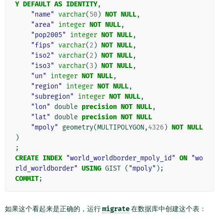
Y
DEFAULT
AS
IDENTITY
,
"name"
varchar
(
50
)
NOT
NULL
,
"area"
integer
NOT
NULL
,
"pop2005"
integer
NOT
NULL
,
"fips"
varchar
(
2
)
NOT
NULL
,
"iso2"
varchar
(
2
)
NOT
NULL
,
"iso3"
varchar
(
3
)
NOT
NULL
,
"un"
integer
NOT
NULL
,
"region"
integer
NOT
NULL
,
"subregion"
integer
NOT
NULL
,
"lon"
double
precision
NOT
NULL
,
"lat"
double
precision
NOT
NULL
"mpoly"
geometry
(
MULTIPOLYGON
,
4326
)
NOT
NULL
)
;
CREATE
INDEX
"world_worldborder_mpoly_id"
ON
"wo
rld_worldborder"
USING
GIST
(
"mpoly"
);
COMMIT
;
如果这个看起来是正确的，运行
migrate
在数据库中创建这个表：