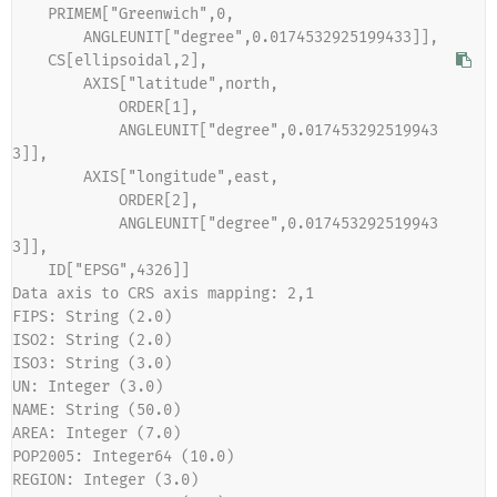
    PRIMEM["Greenwich",0,
        ANGLEUNIT["degree",0.0174532925199433]],
    CS[ellipsoidal,2],
        AXIS["latitude",north,
            ORDER[1],
            ANGLEUNIT["degree",0.017453292519943
3]],
        AXIS["longitude",east,
            ORDER[2],
            ANGLEUNIT["degree",0.017453292519943
3]],
    ID["EPSG",4326]]
Data axis to CRS axis mapping: 2,1
FIPS: String (2.0)
ISO2: String (2.0)
ISO3: String (3.0)
UN: Integer (3.0)
NAME: String (50.0)
AREA: Integer (7.0)
POP2005: Integer64 (10.0)
REGION: Integer (3.0)