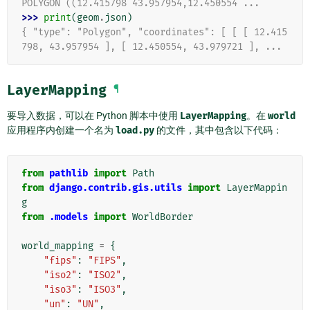
POLYGON ((12.415798 43.957954,12.450554 ...
>>> 
print
(
geom
.
json
)
{ "type": "Polygon", "coordinates": [ [ [ 12.415
798, 43.957954 ], [ 12.450554, 43.979721 ], ...
LayerMapping
¶
要导入数据，可以在 Python 脚本中使用
LayerMapping
。在
world
应用程序内创建一个名为
load.py
的文件，其中包含以下代码：
from
pathlib
import
Path
from
django.contrib.gis.utils
import
LayerMappin
g
from
.models
import
WorldBorder
world_mapping
=
{
"fips"
:
"FIPS"
,
"iso2"
:
"ISO2"
,
"iso3"
:
"ISO3"
,
"un"
:
"UN"
,