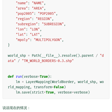
"name"
:
"NAME"
,
"area"
:
"AREA"
,
"pop2005"
:
"POP2005"
,
"region"
:
"REGION"
,
"subregion"
:
"SUBREGION"
,
"lon"
:
"LON"
,
"lat"
:
"LAT"
,
"mpoly"
:
"MULTIPOLYGON"
,
}
world_shp
=
Path
(
__file__
)
.
resolve
()
.
parent
/
"d
ata"
/
"TM_WORLD_BORDERS-0.3.shp"
def
run
(
verbose
=
True
):
lm
=
LayerMapping
(
WorldBorder
,
world_shp
,
wo
rld_mapping
,
transform
=
False
)
lm
.
save
(
strict
=
True
,
verbose
=
verbose
)
说说现在的情况：