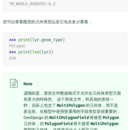
TM_WORLD_BORDERS-0.3
您可以查看图层的几何类型以及它包含多少要素：
>>> 
print
(
lyr
.
geom_type
)
Polygon
>>> 
print
(
len
(
lyr
))
246
Note
遗憾的是，形状文件数据格式不允许在几何体类型方面
有更大的特殊性。 这个形状文件，和其他的形状一
样，实际上包含了
MultiPolygon
的几何体，而不是
多边形。在模型中使用更通用的字段类型是很重要的：
GeoDjango 的
MultiPolygonField
将接受
Polygon
几何体，但
PolygonField
将不接受
MultiPolygon
类型的几何体。 这就是为什么上面定义的