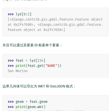
>>> 
lyr
[
0
:
2
]
[<django.contrib.gis.gdal.feature.Feature object 
at 0x2f47690>, <django.contrib.gis.gdal.feature.
Feature object at 0x2f47650>]
并且可以通过其要素 ID 检索单个要素：
>>> 
feat
=
lyr
[
234
]
>>> 
print
(
feat
.
get
(
"NAME"
))
San Marino
边界几何体可以导出为 WKT 和 GeoJSON 格式：
>>> 
geom
=
feat
.
geom
>>> 
print
(
geom
.
wkt
)