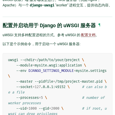
Apache）与一个
django-uwsgi
"worker" 进程交互，提供动态内容。
配置并启动用于 Django 的 uWSGI 服务器
¶
uWSGI 支持多种配置进程的方式。参考 uWSGI 的
配置文档
。
以下是个示例命令，用于启动一个 uWSGI 服务器:
uwsgi --chdir
=
/path/to/your/project 
\
    --module
=
mysite.wsgi:application 
\
    --env 
DJANGO_SETTINGS_MODULE
=
mysite.settings 
\
    --master --pidfile
=
/tmp/project-master.pid 
\
    --socket
=
127
.0.0.1:49152 
\ 
# can also b
e a file
    --processes
=
5
\ 
# number of 
worker processes
    --uid
=
1000
 --gid
=
2000
\ 
# if root, u
wsgi can drop privileges