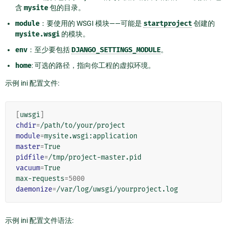
含
mysite
包的目录。
module
：要使用的 WSGI 模块——可能是
startproject
创建的
mysite.wsgi
的模块。
env
：至少要包括
DJANGO_SETTINGS_MODULE
。
home
: 可选的路径，指向你工程的虚拟环境。
示例 ini 配置文件:
[
uwsgi
]
chdir
=
module
=
master
=
pidfile
=
vacuum
=
True

max-requests
=
5000
daemonize
=
示例 ini 配置文件语法: