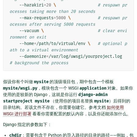
    --harakiri
=
20
\ 
# respawn pr
ocesses taking more than 20 seconds
    --max-requests
=
5000
\ 
# respawn pr
ocesses after serving 5000 requests
    --vacuum 
\ 
# clear envi
ronment on exit
    --home
=
/path/to/virtual/env 
\ 
# optional p
ath to a virtual environment
    --daemonize
=
/var/log/uwsgi/yourproject.log      
# background the process
假设你有个叫做
mysite
的顶级项目包，期中包含一个模板
mysite/wsgi.py
，模块包含一个 WSGI
application
对象。如果你
使用的是较新的 Django，这就是你运行
django-admin
startproject
mysite
（使用你的项目名替换
mysite
）后得到的
目录结构。若该文件不存在，你需要创建它。参考文档
如何使用
WSGI 进行部署
看看你需要配置的默认内容，以及你还能添加什么。
Django 指定的参数如下：
chdir
：需要包含于 Python 的导入路径的目录的路径——例如，包