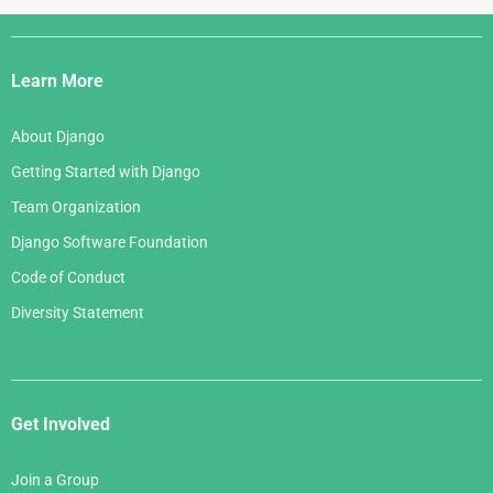
Django
Links
Learn More
About Django
Getting Started with Django
Team Organization
Django Software Foundation
Code of Conduct
Diversity Statement
Get Involved
Join a Group