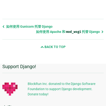
Previous
如何使用 Gunicorn 托管 Django
page
如何使用 Apache 和
mod_wsgi
托管 Django
and
next
BACK TO TOP
page
Support Django!
附
加
信
BlockRun Inc. donated to the Django Software
Foundation to support Django development.
息
Donate today!