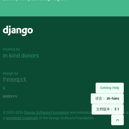
Django
Hosting by
In-kind donors
Design by
Getting Help
&
语言：
zh-hans
文档版本：
3.1
© 2005-2026
Django Software Foundation
and individual contributors. Django is
a
registered trademark
of the Django Software Foundation.