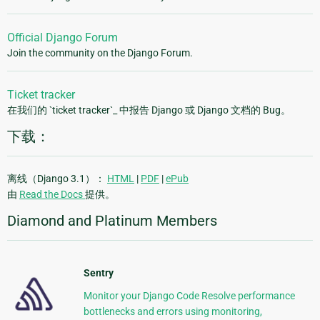
Official Django Forum
Join the community on the Django Forum.
Ticket tracker
在我们的 `ticket tracker`_ 中报告 Django 或 Django 文档的 Bug。
下载：
离线（Django 3.1）：
HTML
|
PDF
|
ePub
由
Read the Docs
提供。
Diamond and Platinum Members
Sentry
Monitor your Django Code Resolve performance
bottlenecks and errors using monitoring,