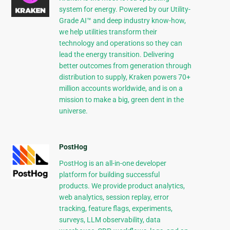
system for energy. Powered by our Utility-
Grade AI™ and deep industry know-how,
we help utilities transform their
technology and operations so they can
lead the energy transition. Delivering
better outcomes from generation through
distribution to supply, Kraken powers 70+
million accounts worldwide, and is on a
mission to make a big, green dent in the
universe.
PostHog
PostHog is an all-in-one developer
platform for building successful
products. We provide product analytics,
web analytics, session replay, error
tracking, feature flags, experiments,
surveys, LLM observability, data