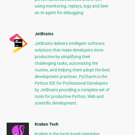
using monitoring, replays, logs and Seer
an AI agent for debugging.
JetBrains
JetBrains delivers intelligent software
solutions that make developers more
productive by simplifying their
challenging tasks, automating the
routine, and helping them adopt the best
development practices. PyCharm is the
Python IDE for Professional Developers
by JetBrains providing a complete set of
tools for productive Python, Web and
scientific development.
Kraken Tech
Kraken is the most-loved operating