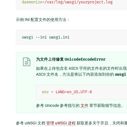
daemonize
=
/var/log/uwsgi/yourproject.log
示例 INI 配置文件的使用方法：
uwsgi
--ini
为文件上传修复
UnicodeEncodeError
如果在上传包含非 ASCII 字符的文件名的文件时出
ASCII 文件名，方法是将以下内容添加到你的
uwsgi
env
=
LANG=en_US.UTF-8
参考 Unicode 参考指引的
文件
章节获取细节信息。
参考 uWSGI 文档
管理 uWSGI 进程
获取更多关于开启，关闭和重载 u