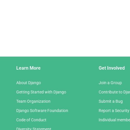
Django
Learn More
Get Involved
Links
About Django
Join a Group
Getting Started with Django
Contribute to Dj
Team Organization
Submit a Bug
Django Software Foundation
Report a Security
Code of Conduct
Individual membe
Diversity Statement