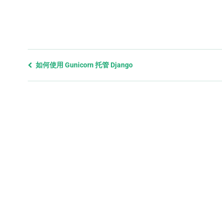
Previous
如何使用 Gunicorn 托管 Django
page
and
next
page