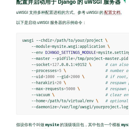
配置并启动用于 Django 的 uWSGI 服务器
¶
uWSGI 支持多种配置进程的方式。参考 uWSGI 的
配置文档
。
以下是启动 uWSGI 服务器的示例命令：
uwsgi
--chdir
=
/path/to/your/project
\
--module
=
mysite.wsgi:application
\
--env
DJANGO_SETTINGS_MODULE
=
mysite.settin
--master
--pidfile
=
/tmp/project-master.pid
--socket
=
127
.0.0.1:49152
\ 
# can also
--processes
=
5
\ 
# number o
--uid
=
1000
--gid
=
2000
\ 
# if root,
--harakiri
=
20
\ 
# respawn 
--max-requests
=
5000
\ 
# respawn 
--vacuum
\ 
# clear en
--home
=
/path/to/virtual/env
\ 
# optional
--daemonize
=
/var/log/uwsgi/yourproject.log
假设你有个叫做
mysite
的顶级项目包，其中包含一个模板
mys