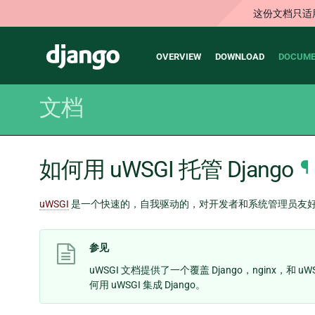
这份文档只适
Main
Django
OVERVIEW
DOWNLOAD
DOCUME
navigation
文档
如何用 uWSGI 托管 Django
¶
uWSGI
是一个快速的，自我驱动的，对开发者和系统管理员友好的
参见
uWSGI 文档提供了一个覆盖 Django，nginx，和
何用 uWSGI 集成 Django。