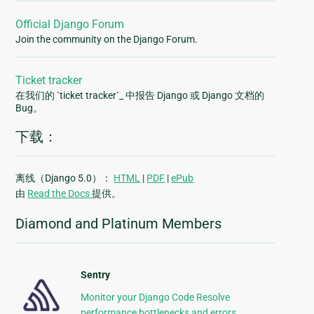
Official Django Forum
Join the community on the Django Forum.
Ticket tracker
在我们的 `ticket tracker`_ 中报告 Django 或 Django 文档的
Bug。
下载：
离线（Django 5.0）：
HTML
|
PDF
|
ePub
由
Read the Docs
提供。
Diamond and Platinum Members
Sentry
Monitor your Django Code Resolve
performance bottlenecks and errors