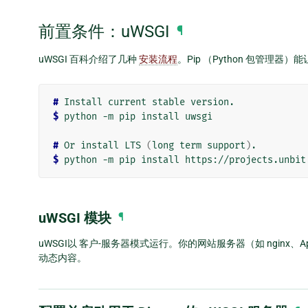
前置条件：uWSGI
¶
uWSGI 百科介绍了几种
安装流程
。Pip （Python 包管理
# 
Install
current
stable
$ 
python
-m
pip
install
uwsgi

# 
Or
install
LTS
(
long
term
support
)
$ 
python
-m
pip
install
uWSGI 模块
¶
uWSGI以 客户-服务器模式运行。你的网站服务器（如 nginx、A
动态内容。