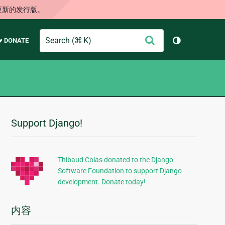
更新的发行版。
Search
提
♥ DONATE
切换主题（
交
Support Django!
附
加
信
Thibaud Colas donated to the Django
Software Foundation to support Django
息
development. Donate today!
内容