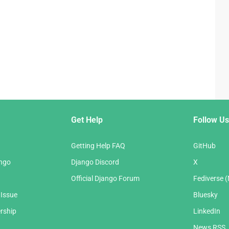
Get Help
Follow Us
Getting Help FAQ
GitHub
ango
Django Discord
X
Official Django Forum
Fediverse 
 Issue
Bluesky
rship
LinkedIn
News RSS