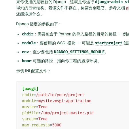
果你使用的是较新的 Django，这就是你运行
django-admin
s
得到的目录结构。若该文件不存在，你需要创建它。参考文档
如
还能添加什么。
Django 指定的参数如下：
chdir
：需要包含于 Python 的导入路径的目录的路径——
module
：要使用的 WSGI 模块——可能是
startproject
创
env
：至少要包括
DJANGO_SETTINGS_MODULE
。
home
: 可选的路径，指向你工程的虚拟环境。
示例 INI 配置文件：
[uwsgi]
chdir
=
/path/to/your/project
module
=
mysite.wsgi:application
master
=
True
pidfile
=
/tmp/project-master.pid
vacuum
=
True
max-requests
=
5000