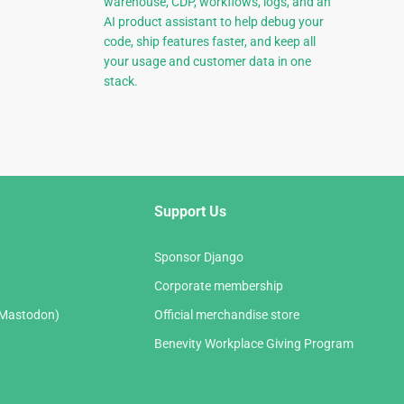
warehouse, CDP, workflows, logs, and an
AI product assistant to help debug your
code, ship features faster, and keep all
your usage and customer data in one
stack.
Support Us
Sponsor Django
Corporate membership
(Mastodon)
Official merchandise store
Benevity Workplace Giving Program