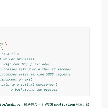
gs
\
\
 be a file
f worker processes
 uwsgi can drop privileges
processes taking more than 20 seconds
processes after serving 5000 requests
vironment on exit
 path to a virtual environment
# background the process
ite/wsgi.py
，模块包含一个 WSGI
application
对象。如