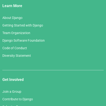
Links
Learn More
About Django
Getting Started with Django
Team Organization
Django Software Foundation
Code of Conduct
Diversity Statement
Get Involved
Join a Group
Contribute to Django