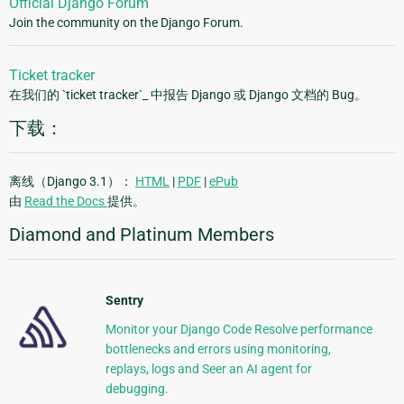
Official Django Forum
Join the community on the Django Forum.
Ticket tracker
在我们的 `ticket tracker`_ 中报告 Django 或 Django 文档的 Bug。
下载：
离线（Django 3.1）：
HTML
|
PDF
|
ePub
由
Read the Docs
提供。
Diamond and Platinum Members
Sentry
Monitor your Django Code Resolve performance
bottlenecks and errors using monitoring,
replays, logs and Seer an AI agent for
debugging.