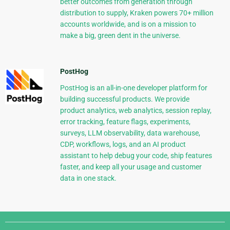
better outcomes from generation through
distribution to supply, Kraken powers 70+ million
accounts worldwide, and is on a mission to
make a big, green dent in the universe.
PostHog
PostHog is an all-in-one developer platform for
building successful products. We provide
product analytics, web analytics, session replay,
error tracking, feature flags, experiments,
surveys, LLM observability, data warehouse,
CDP, workflows, logs, and an AI product
assistant to help debug your code, ship features
faster, and keep all your usage and customer
data in one stack.
Django