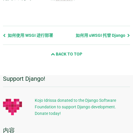
Previous
如何使用 WSGI 进行部署
如何用 uWSGI 托管 Django
page
and
BACK TO TOP
next
page
Support Django!
附
加
信
Kojo Idrissa donated to the Django Software
Foundation to support Django development.
息
Donate today!
内容