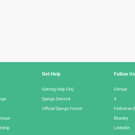
Get Help
Follow Us
Getting Help FAQ
GitHub
ango
Django Discord
X
Official Django Forum
Fediverse 
 Issue
Bluesky
rship
LinkedIn