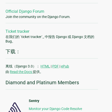
Official Django Forum
Join the community on the Django Forum.
Ticket tracker
在我们的 `ticket tracker`_ 中报告 Django 或 Django 文档的
Bug。
下载：
离线（Django 3.0）：
HTML
|
PDF
|
ePub
由
Read the Docs
提供。
Diamond and Platinum Members
Sentry
Monitor your Django Code Resolve