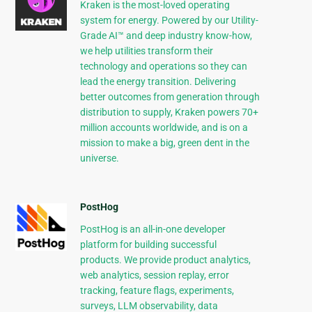
Kraken is the most-loved operating
system for energy. Powered by our Utility-
Grade AI™ and deep industry know-how,
we help utilities transform their
technology and operations so they can
lead the energy transition. Delivering
better outcomes from generation through
distribution to supply, Kraken powers 70+
million accounts worldwide, and is on a
mission to make a big, green dent in the
universe.
PostHog
PostHog is an all-in-one developer
platform for building successful
products. We provide product analytics,
web analytics, session replay, error
tracking, feature flags, experiments,
surveys, LLM observability, data