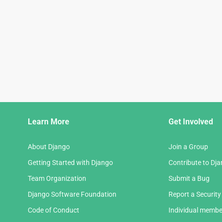
Django
Learn More
Get Involved
Links
About Django
Join a Group
Getting Started with Django
Contribute to Dj
Team Organization
Submit a Bug
Django Software Foundation
Report a Security
Code of Conduct
Individual membe