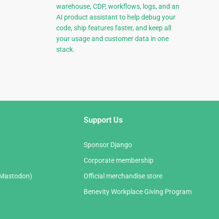
warehouse, CDP, workflows, logs, and an
AI product assistant to help debug your
code, ship features faster, and keep all
your usage and customer data in one
stack.
Support Us
Sponsor Django
Corporate membership
(Mastodon)
Official merchandise store
Benevity Workplace Giving Program