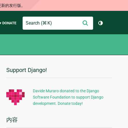
更新的发行版。
Search
提
♥ DONATE
切换主题（
交
Support Django!
附
加
信
Davide Muraro donated to the Django
Software Foundation to support Django
息
development. Donate today!
内容