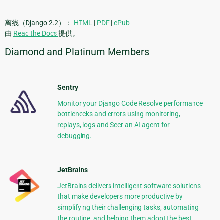
离线（Django 2.2）：
HTML
|
PDF
|
ePub
由
Read the Docs
提供。
Diamond and Platinum Members
Sentry
Monitor your Django Code Resolve performance
bottlenecks and errors using monitoring,
replays, logs and Seer an AI agent for
debugging.
JetBrains
JetBrains delivers intelligent software solutions
that make developers more productive by
simplifying their challenging tasks, automating
the routine, and helping them adopt the best