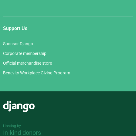
Support Us
Sponsor Django
Corporate membership
Official merchandise store
Benevity Workplace Giving Program
Django
Hosting by
In-kind donors