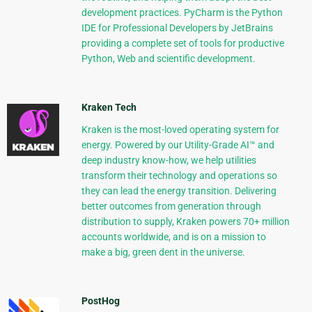
development practices. PyCharm is the Python
IDE for Professional Developers by JetBrains
providing a complete set of tools for productive
Python, Web and scientific development.
Kraken Tech
Kraken is the most-loved operating system for
energy. Powered by our Utility-Grade AI™ and
deep industry know-how, we help utilities
transform their technology and operations so
they can lead the energy transition. Delivering
better outcomes from generation through
distribution to supply, Kraken powers 70+ million
accounts worldwide, and is on a mission to
make a big, green dent in the universe.
PostHog