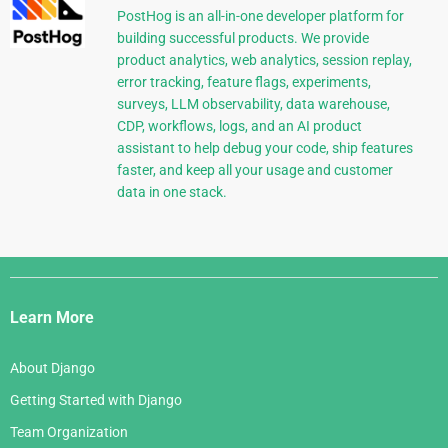
PostHog is an all-in-one developer platform for
building successful products. We provide
product analytics, web analytics, session replay,
error tracking, feature flags, experiments,
surveys, LLM observability, data warehouse,
CDP, workflows, logs, and an AI product
assistant to help debug your code, ship features
faster, and keep all your usage and customer
data in one stack.
Django
Links
Learn More
About Django
Getting Started with Django
Team Organization