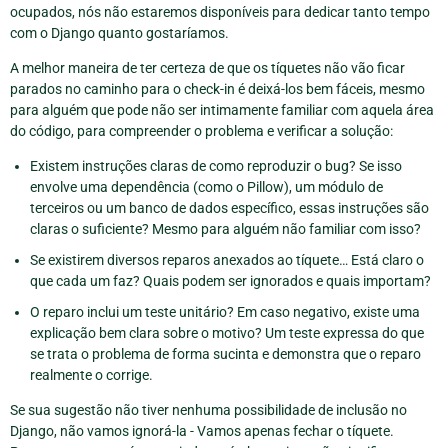
ocupados, nós não estaremos disponíveis para dedicar tanto tempo
com o Django quanto gostaríamos.
A melhor maneira de ter certeza de que os tíquetes não vão ficar
parados no caminho para o check-in é deixá-los bem fáceis, mesmo
para alguém que pode não ser intimamente familiar com aquela área
do código, para compreender o problema e verificar a solução:
Existem instruções claras de como reproduzir o bug? Se isso
envolve uma dependência (como o Pillow), um módulo de
terceiros ou um banco de dados específico, essas instruções são
claras o suficiente? Mesmo para alguém não familiar com isso?
Se existirem diversos reparos anexados ao tíquete… Está claro o
que cada um faz? Quais podem ser ignorados e quais importam?
O reparo inclui um teste unitário? Em caso negativo, existe uma
explicação bem clara sobre o motivo? Um teste expressa do que
se trata o problema de forma sucinta e demonstra que o reparo
realmente o corrige.
Se sua sugestão não tiver nenhuma possibilidade de inclusão no
Django, não vamos ignorá-la - Vamos apenas fechar o tíquete.