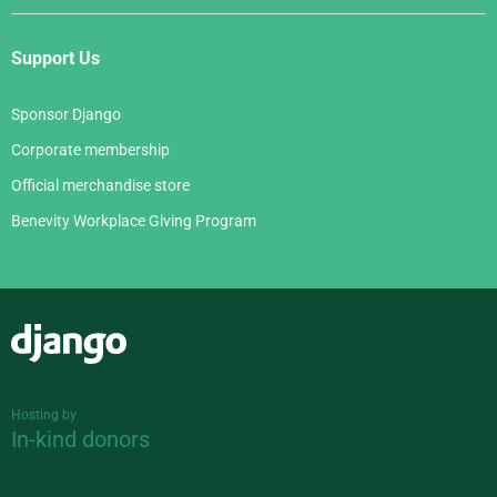
Support Us
Sponsor Django
Corporate membership
Official merchandise store
Benevity Workplace Giving Program
Django
Hosting by
In-kind donors