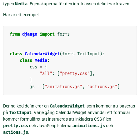
typen
Media
. Egenskaperna för den inre klassen definierar kraven.
Här är ett exempel:
from
django
import
forms
class
CalendarWidget
(
forms
.
TextInput
):
class
Media
:
css
=
{
"all"
:
[
"pretty.css"
],
}
js
=
[
"animations.js"
,
"actions.js"
]
Denna kod definierar en
CalendarWidget
, som kommer att baseras
på
TextInput
. Varje gång CalendarWidget används i ett formulär
kommer formuläret att instrueras att inkludera CSS-filen
pretty.css
och JavaScript-filerna
animations.js
och
actions.js
.