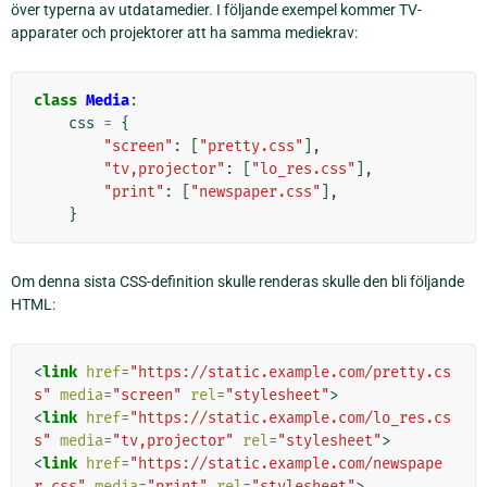
över typerna av utdatamedier. I följande exempel kommer TV-
apparater och projektorer att ha samma mediekrav:
class
Media
:
css
=
{
"screen"
:
[
"pretty.css"
],
"tv,projector"
:
[
"lo_res.css"
],
"print"
:
[
"newspaper.css"
],
}
Om denna sista CSS-definition skulle renderas skulle den bli följande
HTML:
<
link
href
=
"https://static.example.com/pretty.cs
s"
media
=
"screen"
rel
=
"stylesheet"
>
<
link
href
=
"https://static.example.com/lo_res.cs
s"
media
=
"tv,projector"
rel
=
"stylesheet"
>
<
link
href
=
"https://static.example.com/newspape
r.css"
media
=
"print"
rel
=
"stylesheet"
>