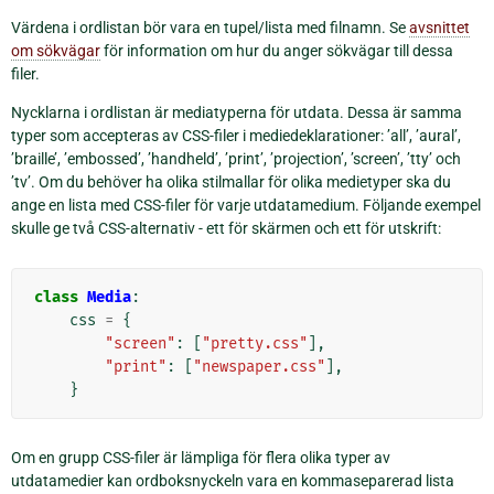
Värdena i ordlistan bör vara en tupel/lista med filnamn. Se
avsnittet
om sökvägar
för information om hur du anger sökvägar till dessa
filer.
Nycklarna i ordlistan är mediatyperna för utdata. Dessa är samma
typer som accepteras av CSS-filer i mediedeklarationer: ’all’, ’aural’,
’braille’, ’embossed’, ’handheld’, ’print’, ’projection’, ’screen’, ’tty’ och
’tv’. Om du behöver ha olika stilmallar för olika medietyper ska du
ange en lista med CSS-filer för varje utdatamedium. Följande exempel
skulle ge två CSS-alternativ - ett för skärmen och ett för utskrift:
class
Media
:
css
=
{
"screen"
:
[
"pretty.css"
],
"print"
:
[
"newspaper.css"
],
}
Om en grupp CSS-filer är lämpliga för flera olika typer av
utdatamedier kan ordboksnyckeln vara en kommaseparerad lista