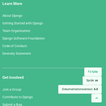
Links
Learn More
About Django
Getting Started with Django
Team Organization
Django Software Foundation
Code of Conduct
Diversity Statement
Få hjälp
Get Involved
Språk:
sv
Join a Group
Dokumentationsversion:
6.0
Contribute to Django
Submit a Bug