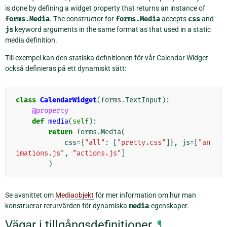
is done by defining a widget property that returns an instance of
forms.Media
. The constructor for
forms.Media
accepts
css
and
js
keyword arguments in the same format as that used in a static
media definition.
Till exempel kan den statiska definitionen för vår Calendar Widget
också definieras på ett dynamiskt sätt:
class
CalendarWidget
(
forms
.
TextInput
):
@property
def
media
(
self
):
return
forms
.
Media
(
css
=
{
"all"
:
[
"pretty.css"
]},
js
=
[
"an
imations.js"
,
"actions.js"
]
)
Se avsnittet om
Mediaobjekt
för mer information om hur man
konstruerar returvärden för dynamiska
media
-egenskaper.
Vägar i tillgångsdefinitioner
¶