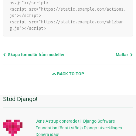
ns.js"></script>
<script src="https://static.example.com/actions.
js"></script>
<script src="https://static.example.com/whizban
g.js"></script>
Föregående
Skapa formulär från modeller
Mallar
sida
och
BACK TO TOP
nästa
sida
Stöd Django!
Ytterligare
information
Jens Astrup donerade till Django Software
Foundation för att stödja Django-utvecklingen.
Donera idag!