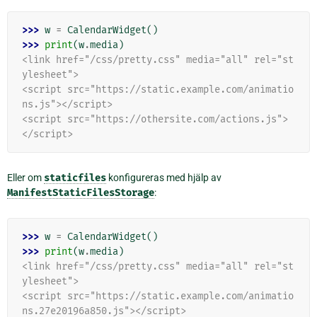
>>> 
w
=
CalendarWidget
()
>>> 
print
(
w
.
media
)
<link href="/css/pretty.css" media="all" rel="st
ylesheet">
<script src="https://static.example.com/animatio
ns.js"></script>
<script src="https://othersite.com/actions.js">
</script>
Eller om
staticfiles
konfigureras med hjälp av
ManifestStaticFilesStorage
:
>>> 
w
=
CalendarWidget
()
>>> 
print
(
w
.
media
)
<link href="/css/pretty.css" media="all" rel="st
ylesheet">
<script src="https://static.example.com/animatio
ns.27e20196a850.js"></script>