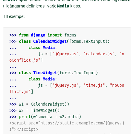
tillgångarna definieras i varje
Media
-klass.
Till exempel:
>>> 
from
django
import
forms
>>> 
class
CalendarWidget
(
forms
.
TextInput
):
... 
class
Media
:
... 
js
=
[
"jQuery.js"
,
"calendar.js"
,
"n
oConflict.js"
]
...
>>> 
class
TimeWidget
(
forms
.
TextInput
):
... 
class
Media
:
... 
js
=
[
"jQuery.js"
,
"time.js"
,
"noCon
flict.js"
]
...
>>> 
w1
=
CalendarWidget
()
>>> 
w2
=
TimeWidget
()
>>> 
print
(
w1
.
media
+
w2
.
media
)
<script src="https://static.example.com/jQuery.j
s"></script>