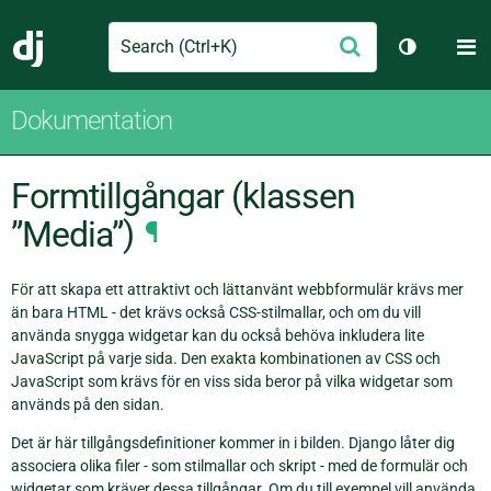
Search
M
Skicka
Django
Växla tem
Dokumentation
Formtillgångar (klassen
”Media”)
¶
För att skapa ett attraktivt och lättanvänt webbformulär krävs mer
än bara HTML - det krävs också CSS-stilmallar, och om du vill
använda snygga widgetar kan du också behöva inkludera lite
JavaScript på varje sida. Den exakta kombinationen av CSS och
JavaScript som krävs för en viss sida beror på vilka widgetar som
används på den sidan.
Det är här tillgångsdefinitioner kommer in i bilden. Django låter dig
associera olika filer - som stilmallar och skript - med de formulär och
widgetar som kräver dessa tillgångar. Om du till exempel vill använda