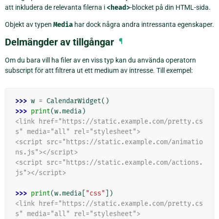
att inkludera de relevanta filerna i
<head>
-blocket på din HTML-sida.
Objekt av typen
Media
har dock några andra intressanta egenskaper.
Delmängder av tillgångar
¶
Om du bara vill ha filer av en viss typ kan du använda operatorn
subscript för att filtrera ut ett medium av intresse. Till exempel:
>>> 
w
=
CalendarWidget
()
>>> 
print
(
w
.
media
)
<link href="https://static.example.com/pretty.cs
s" media="all" rel="stylesheet">
<script src="https://static.example.com/animatio
ns.js"></script>
<script src="https://static.example.com/actions.
js"></script>
>>> 
print
(
w
.
media
[
"css"
])
<link href="https://static.example.com/pretty.cs
s" media="all" rel="stylesheet">