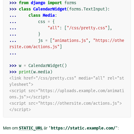
>>> 
from
django
import
forms
>>> 
class
CalendarWidget
(
forms
.
TextInput
):
... 
class
Media
:
... 
css
=
{
... 
"all"
:
[
"/css/pretty.css"
],
... 
}
... 
js
=
[
"animations.js"
,
"https://othe
rsite.com/actions.js"
]
...
>>> 
w
=
CalendarWidget
()
>>> 
print
(
w
.
media
)
<link href="/css/pretty.css" media="all" rel="st
ylesheet">
<script src="https://uploads.example.com/animati
ons.js"></script>
<script src="https://othersite.com/actions.js">
</script>
Men om
STATIC_URL
är
'https://static.example.com/'
: