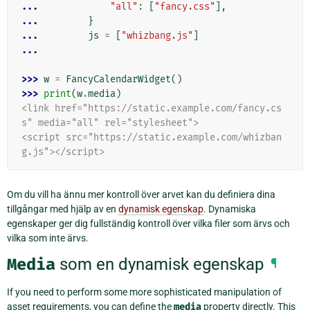
... 
"all"
:
[
"fancy.css"
],
... 
}
... 
js
=
[
"whizbang.js"
]
...
>>> 
w
=
FancyCalendarWidget
()
>>> 
print
(
w
.
media
)
<link href="https://static.example.com/fancy.cs
s" media="all" rel="stylesheet">
<script src="https://static.example.com/whizban
g.js"></script>
Om du vill ha ännu mer kontroll över arvet kan du definiera dina
tillgångar med hjälp av en
dynamisk egenskap
. Dynamiska
egenskaper ger dig fullständig kontroll över vilka filer som ärvs och
vilka som inte ärvs.
Media
som en dynamisk egenskap
¶
If you need to perform some more sophisticated manipulation of
asset requirements, you can define the
media
property directly. This