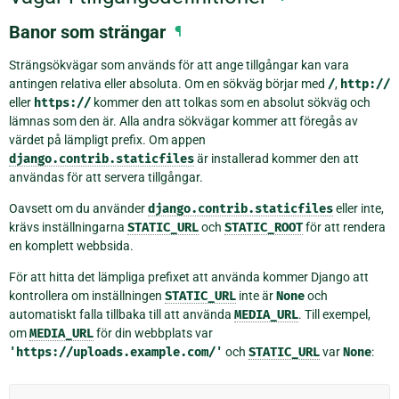
Banor som strängar
¶
Strängsökvägar som används för att ange tillgångar kan vara
antingen relativa eller absoluta. Om en sökväg börjar med
/
,
http://
eller
https://
kommer den att tolkas som en absolut sökväg och
lämnas som den är. Alla andra sökvägar kommer att föregås av
värdet på lämpligt prefix. Om appen
django.contrib.staticfiles
är installerad kommer den att
användas för att servera tillgångar.
Oavsett om du använder
django.contrib.staticfiles
eller inte,
krävs inställningarna
STATIC_URL
och
STATIC_ROOT
för att rendera
en komplett webbsida.
För att hitta det lämpliga prefixet att använda kommer Django att
kontrollera om inställningen
STATIC_URL
inte är
None
och
automatiskt falla tillbaka till att använda
MEDIA_URL
. Till exempel,
om
MEDIA_URL
för din webbplats var
'https://uploads.example.com/'
och
STATIC_URL
var
None
: