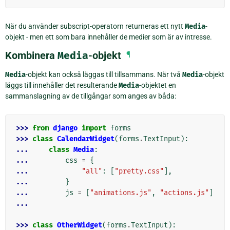
När du använder subscript-operatorn returneras ett nytt
Media
-
objekt - men ett som bara innehåller de medier som är av intresse.
Kombinera
Media
-objekt
¶
Media
-objekt kan också läggas till tillsammans. När två
Media
-objekt
läggs till innehåller det resulterande
Media
-objektet en
sammanslagning av de tillgångar som anges av båda:
>>> 
from
django
import
forms
>>> 
class
CalendarWidget
(
forms
.
TextInput
):
... 
class
Media
:
... 
css
=
{
... 
"all"
:
[
"pretty.css"
],
... 
}
... 
js
=
[
"animations.js"
,
"actions.js"
]
...
>>> 
class
OtherWidget
(
forms
.
TextInput
):