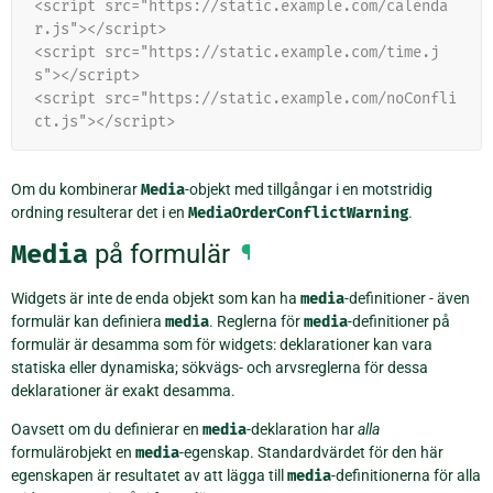
<script src="https://static.example.com/calenda
r.js"></script>
<script src="https://static.example.com/time.j
s"></script>
<script src="https://static.example.com/noConfli
ct.js"></script>
Om du kombinerar
Media
-objekt med tillgångar i en motstridig
ordning resulterar det i en
MediaOrderConflictWarning
.
Media
på formulär
¶
Widgets är inte de enda objekt som kan ha
media
-definitioner - även
formulär kan definiera
media
. Reglerna för
media
-definitioner på
formulär är desamma som för widgets: deklarationer kan vara
statiska eller dynamiska; sökvägs- och arvsreglerna för dessa
deklarationer är exakt desamma.
Oavsett om du definierar en
media
-deklaration har
alla
formulärobjekt en
media
-egenskap. Standardvärdet för den här
egenskapen är resultatet av att lägga till
media
-definitionerna för alla