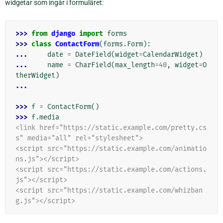
widgetar som ingår i formuläret:
>>> 
from
django
import
forms
>>> 
class
ContactForm
(
forms
.
Form
):
... 
date
=
DateField
(
widget
=
CalendarWidget
)
... 
name
=
CharField
(
max_length
=
40
,
widget
=
O
therWidget
)
...
>>> 
f
=
ContactForm
()
>>> 
f
.
media
<link href="https://static.example.com/pretty.cs
s" media="all" rel="stylesheet">
<script src="https://static.example.com/animatio
ns.js"></script>
<script src="https://static.example.com/actions.
js"></script>
<script src="https://static.example.com/whizban
g.js"></script>