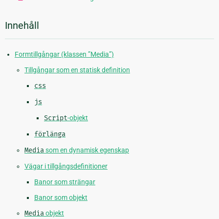
Innehåll
Formtillgångar (klassen ”Media”)
Tillgångar som en statisk definition
css
js
Script
-objekt
förlänga
Media
som en dynamisk egenskap
Vägar i tillgångsdefinitioner
Banor som strängar
Banor som objekt
Media
objekt