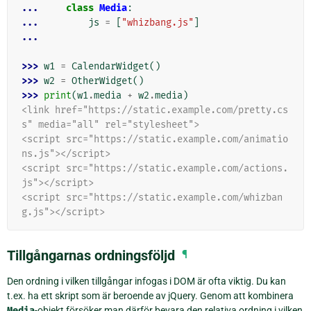
... 
class
Media
:
... 
js
=
[
"whizbang.js"
]
...
>>> 
w1
=
CalendarWidget
()
>>> 
w2
=
OtherWidget
()
>>> 
print
(
w1
.
media
+
w2
.
media
)
<link href="https://static.example.com/pretty.cs
s" media="all" rel="stylesheet">
<script src="https://static.example.com/animatio
ns.js"></script>
<script src="https://static.example.com/actions.
js"></script>
<script src="https://static.example.com/whizban
g.js"></script>
Tillgångarnas ordningsföljd
¶
Den ordning i vilken tillgångar infogas i DOM är ofta viktig. Du kan
t.ex. ha ett skript som är beroende av jQuery. Genom att kombinera
Media
-objekt försöker man därför bevara den relativa ordning i vilken