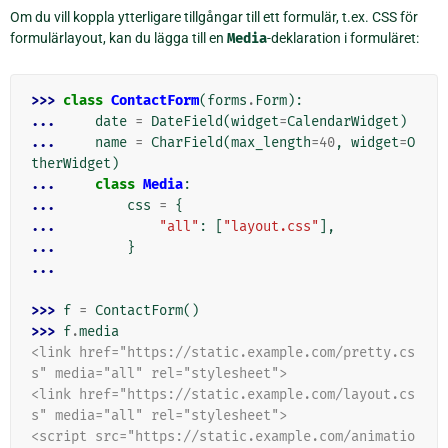
Om du vill koppla ytterligare tillgångar till ett formulär, t.ex. CSS för
formulärlayout, kan du lägga till en
Media
-deklaration i formuläret:
>>> 
class
ContactForm
(
forms
.
Form
):
... 
date
=
DateField
(
widget
=
CalendarWidget
)
... 
name
=
CharField
(
max_length
=
40
,
widget
=
O
therWidget
)
... 
class
Media
:
... 
css
=
{
... 
"all"
:
[
"layout.css"
],
... 
}
...
>>> 
f
=
ContactForm
()
>>> 
f
.
media
<link href="https://static.example.com/pretty.cs
s" media="all" rel="stylesheet">
<link href="https://static.example.com/layout.cs
s" media="all" rel="stylesheet">
<script src="https://static.example.com/animatio