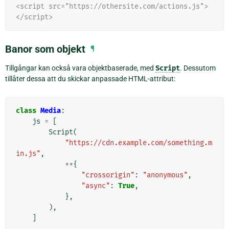
<script src="https://othersite.com/actions.js">
</script>
Banor som objekt
¶
Tillgångar kan också vara objektbaserade, med
Script
. Dessutom
tillåter dessa att du skickar anpassade HTML-attribut:
class
Media
:
js
=
[
Script
(
"https://cdn.example.com/something.m
in.js"
,
**
{
"crossorigin"
:
"anonymous"
,
"async"
:
True
,
},
),
]