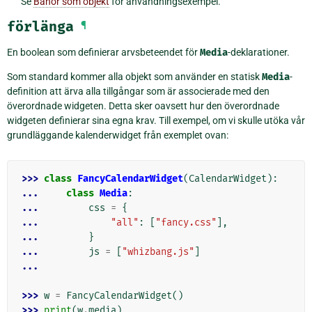
Se
Banor som objekt
för användningsexempel.
förlänga
¶
En boolean som definierar arvsbeteendet för
Media
-deklarationer.
Som standard kommer alla objekt som använder en statisk
Media
-
definition att ärva alla tillgångar som är associerade med den
överordnade widgeten. Detta sker oavsett hur den överordnade
widgeten definierar sina egna krav. Till exempel, om vi skulle utöka vår
grundläggande kalenderwidget från exemplet ovan:
>>> 
class
FancyCalendarWidget
(
CalendarWidget
):
... 
class
Media
:
... 
css
=
{
... 
"all"
:
[
"fancy.css"
],
... 
}
... 
js
=
[
"whizbang.js"
]
...
>>> 
w
=
FancyCalendarWidget
()
>>> 
print
(
w
.
media
)