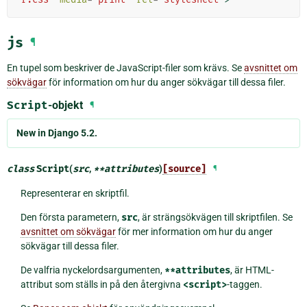
js
¶
En tupel som beskriver de JavaScript-filer som krävs. Se
avsnittet om
sökvägar
för information om hur du anger sökvägar till dessa filer.
Script
-objekt
¶
New in Django 5.2.
class
Script
(
src
,
**
attributes
)
[source]
¶
Representerar en skriptfil.
Den första parametern,
src
, är strängsökvägen till skriptfilen. Se
avsnittet om sökvägar
för mer information om hur du anger
sökvägar till dessa filer.
De valfria nyckelordsargumenten,
**attributes
, är HTML-
attribut som ställs in på den återgivna
<script>
-taggen.