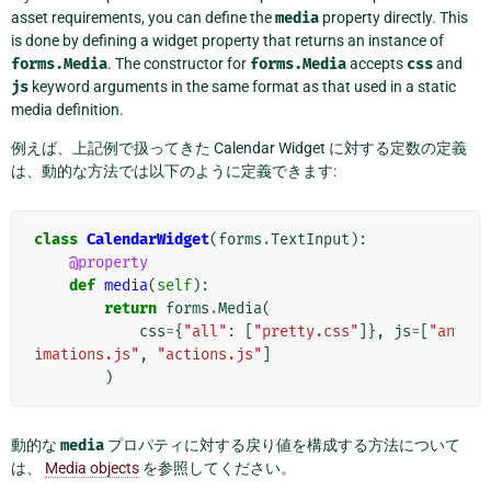
asset requirements, you can define the
media
property directly. This
is done by defining a widget property that returns an instance of
forms.Media
. The constructor for
forms.Media
accepts
css
and
js
keyword arguments in the same format as that used in a static
media definition.
例えば、上記例で扱ってきた Calendar Widget に対する定数の定義
は、動的な方法では以下のように定義できます:
class
CalendarWidget
(
forms
.
TextInput
):
@property
def
media
(
self
):
return
forms
.
Media
(
css
=
{
"all"
:
[
"pretty.css"
]},
js
=
[
"an
imations.js"
,
"actions.js"
]
)
動的な
media
プロパティに対する戻り値を構成する方法について
は、
Media objects
を参照してください。