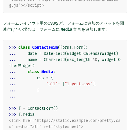
g.js"></script>
フォームレイアウト用のCSSなど、フォームに追加のアセットを関
連付けたい場合は、フォームに
Media
宣言を追加します:
>>> 
class
ContactForm
(
forms
.
Form
):
... 
date
=
DateField
(
widget
=
CalendarWidget
)
... 
name
=
CharField
(
max_length
=
40
,
widget
=
O
therWidget
)
... 
class
Media
:
... 
css
=
{
... 
"all"
:
[
"layout.css"
],
... 
}
...
>>> 
f
=
ContactForm
()
>>> 
f
.
media
<link href="https://static.example.com/pretty.cs
s" media="all" rel="stylesheet">