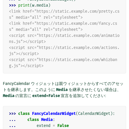
>>> 
print
(
w
.
media
)
<link href="https://static.example.com/pretty.cs
s" media="all" rel="stylesheet">
<link href="https://static.example.com/fancy.cs
s" media="all" rel="stylesheet">
<script src="https://static.example.com/animatio
ns.js"></script>
<script src="https://static.example.com/actions.
js"></script>
<script src="https://static.example.com/whizban
g.js"></script>
FancyCalendar ウィジェットは親ウィジェットからすべてのアセッ
トを継承します。このように
Media
を継承させたくない場合は、
Media
の宣言に
extend=False
宣言を追加してください:
>>> 
class
FancyCalendarWidget
(
CalendarWidget
):
... 
class
Media
:
... 
extend
=
False