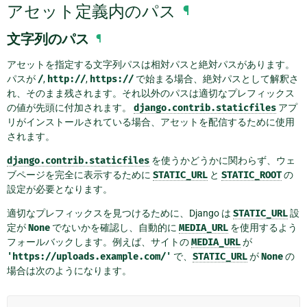
アセット定義内のパス
¶
文字列のパス
¶
アセットを指定する文字列パスは相対パスと絶対パスがあります。
パスが
/
,
http://
,
https://
で始まる場合、絶対パスとして解釈さ
れ、そのまま残されます。それ以外のパスは適切なプレフィックス
の値が先頭に付加されます。
django.contrib.staticfiles
アプ
リがインストールされている場合、アセットを配信するために使用
されます。
django.contrib.staticfiles
を使うかどうかに関わらず、ウェ
ブページを完全に表示するために
STATIC_URL
と
STATIC_ROOT
の
設定が必要となります。
適切なプレフィックスを見つけるために、Django は
STATIC_URL
設
定が
None
でないかを確認し、自動的に
MEDIA_URL
を使用するよう
フォールバックします。例えば、サイトの
MEDIA_URL
が
'https://uploads.example.com/'
で、
STATIC_URL
が
None
の
場合は次のようになります。