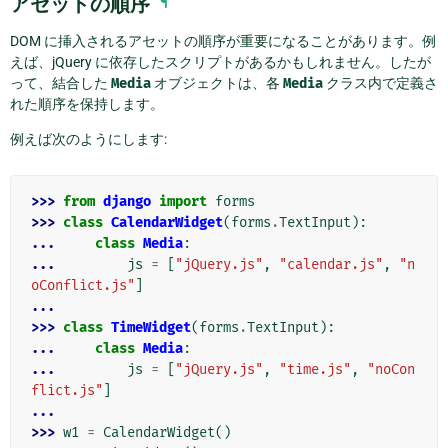
アセットの順序
¶
DOM に挿入されるアセットの順序が重要になることがあります。例
えば、jQuery に依存したスクリプトがあるかもしれません。したが
って、結合した
Media
オブジェクトは、各
Media
クラス内で定義さ
れた順序を保持します。
例えば次のようにします:
>>> 
from
django
import
forms
>>> 
class
CalendarWidget
(
forms
.
TextInput
):
... 
class
Media
:
... 
js
=
[
"jQuery.js"
,
"calendar.js"
,
"n
oConflict.js"
]
...
>>> 
class
TimeWidget
(
forms
.
TextInput
):
... 
class
Media
:
... 
js
=
[
"jQuery.js"
,
"time.js"
,
"noCon
flict.js"
]
...
>>> 
w1
=
CalendarWidget
()