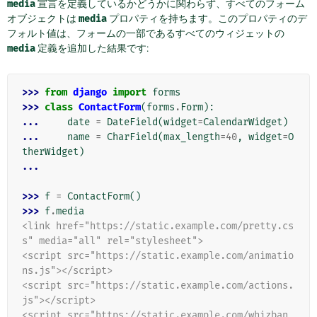
media
宣言を定義しているかどうかに関わらず、すべてのフォーム
オブジェクトは
media
プロパティを持ちます。このプロパティのデ
フォルト値は、フォームの一部であるすべてのウィジェットの
media
定義を追加した結果です:
>>> 
from
django
import
forms
>>> 
class
ContactForm
(
forms
.
Form
):
... 
date
=
DateField
(
widget
=
CalendarWidget
)
... 
name
=
CharField
(
max_length
=
40
,
widget
=
O
therWidget
)
...
>>> 
f
=
ContactForm
()
>>> 
f
.
media
<link href="https://static.example.com/pretty.cs
s" media="all" rel="stylesheet">
<script src="https://static.example.com/animatio
ns.js"></script>
<script src="https://static.example.com/actions.
js"></script>
<script src="https://static.example.com/whizban