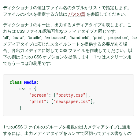
ディクショナリの値はファイル名のタプルかリストで指定します。
ファイルのパスを指定する方法は
パスの章
を参照してください。
ディクショナリのキーは、出力するメディアタイプを表します。こ
れらは CSS ファイル認識可能なメディアタイプと同じです:
'all'、'aural'、'braille'、'embossed'、'handheld'、'print'、'projection'、'sc
メディアタイプに応じたスタイルシートを提供する必要がある場
合、各出力メディアに対して CSS ファイルを作成してください。以
下の例は 2 つの CSS オプションを提供します -- 1 つはスクリーン用
でもう一つは印刷用です:
class
Media
:
css
=
{
"screen"
:
[
"pretty.css"
],
"print"
:
[
"newspaper.css"
],
}
1 つのCSS ファイルのグループを複数の出力メディアタイプに適用
するには、出力メディアタイプをカンマで区切ってディス書なりの