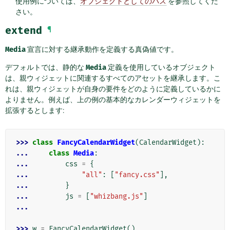
使用例については、
オブジェクトとしてのパス
を参照してくだ
さい。
extend
¶
Media
宣言に対する継承動作を定義する真偽値です。
デフォルトでは、静的な
Media
定義を使用しているオブジェクト
は、親ウィジェットに関連するすべてのアセットを継承します。こ
れは、親ウィジェットが自身の要件をどのように定義しているかに
よりません。例えば、上の例の基本的なカレンダーウィジェットを
拡張するとします:
>>> 
class
FancyCalendarWidget
(
CalendarWidget
):
... 
class
Media
:
... 
css
=
{
... 
"all"
:
[
"fancy.css"
],
... 
}
... 
js
=
[
"whizbang.js"
]
...
>>> 
w
=
FancyCalendarWidget
()