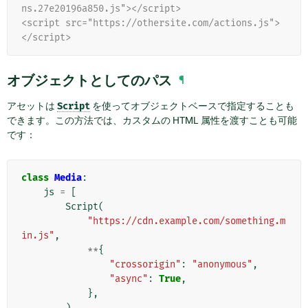
ns.27e20196a850.js"></script>
<script src="https://othersite.com/actions.js">
</script>
オブジェクトとしてのパス
¶
アセットは
Script
を使ってオブジェクトベースで指定することも
できます。この方法では、カスタムの HTML 属性を渡すことも可能
です：
class
Media
:
js
=
[
Script
(
"https://cdn.example.com/something.m
in.js"
,
**
{
"crossorigin"
:
"anonymous"
,
"async"
:
True
,
},
),