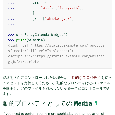
... 
css
=
{
... 
"all"
:
[
"fancy.css"
],
... 
}
... 
js
=
[
"whizbang.js"
]
...
>>> 
w
=
FancyCalendarWidget
()
>>> 
print
(
w
.
media
)
<link href="https://static.example.com/fancy.cs
s" media="all" rel="stylesheet">
<script src="https://static.example.com/whizban
g.js"></script>
継承をさらにコントロールしたい場合は、
動的なプロパティ
を使っ
てアセットを定義してください。動的なプロパティはどのファイル
を継承し、どのファイルを継承しないかを完全にコントロールでき
ます。
動的プロパティとしての
Media
¶
If you need to perform some more sophisticated manipulation of