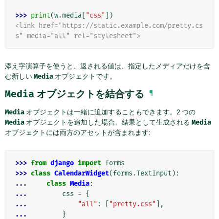
>>> 
print
(
w
.
media
[
"css"
])
<link href="https://static.example.com/pretty.cs
s" media="all" rel="stylesheet">
添え字演算子を使うと、返される値は、指定したメディアだけを含
む新しい
Media
オブジェクトです。
Media
オブジェクトを結合する
¶
Media
オブジェクトは一緒に追加することもできます。2 つの
Media
オブジェクトを追加した場合、結果として生成される
Media
オブジェクトには両方のアセットが含まれます:
>>> 
from
django
import
forms
>>> 
class
CalendarWidget
(
forms
.
TextInput
):
... 
class
Media
:
... 
css
=
{
... 
"all"
:
[
"pretty.css"
],
... 
}