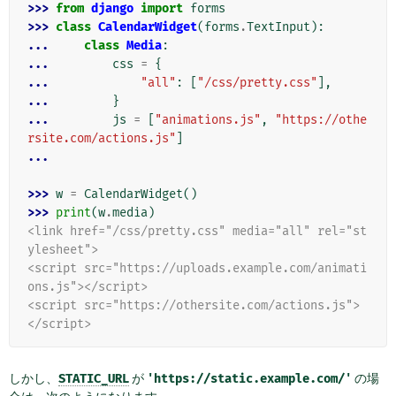
>>> 
from
django
import
forms
>>> 
class
CalendarWidget
(
forms
.
TextInput
):
... 
class
Media
:
... 
css
=
{
... 
"all"
:
[
"/css/pretty.css"
],
... 
}
... 
js
=
[
"animations.js"
,
"https://othe
rsite.com/actions.js"
]
...
>>> 
w
=
CalendarWidget
()
>>> 
print
(
w
.
media
)
<link href="/css/pretty.css" media="all" rel="st
ylesheet">
<script src="https://uploads.example.com/animati
ons.js"></script>
<script src="https://othersite.com/actions.js">
</script>
しかし、
STATIC_URL
が
'https://static.example.com/'
の場