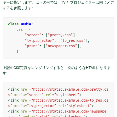
キーに指定します。以下の例では、TV とプロジェクターは同じメデ
ィアを参照します:
class
Media
:
css
=
{
"screen"
:
[
"pretty.css"
],
"tv,projector"
:
[
"lo_res.css"
],
"print"
:
[
"newspaper.css"
],
}
上記のCSS定義をレンダリングすると、次のようなHTMLになりま
す:
<
link
href
=
"https://static.example.com/pretty.cs
s"
media
=
"screen"
rel
=
"stylesheet"
>
<
link
href
=
"https://static.example.com/lo_res.cs
s"
media
=
"tv,projector"
rel
=
"stylesheet"
>
<
link
href
=
"https://static.example.com/newspape
r.css"
media
=
"print"
rel
=
"stylesheet"
>