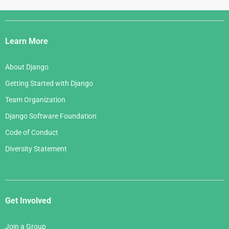
Django
Links
Learn More
About Django
Getting Started with Django
Team Organization
Django Software Foundation
Code of Conduct
Diversity Statement
Get Involved
Join a Group