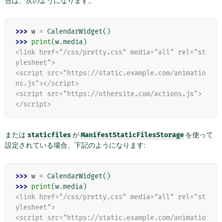
合は、次のようになります。
>>> 
w
=
CalendarWidget
()
>>> 
print
(
w
.
media
)
<link href="/css/pretty.css" media="all" rel="st
ylesheet">
<script src="https://static.example.com/animatio
ns.js"></script>
<script src="https://othersite.com/actions.js">
</script>
または
staticfiles
が
ManifestStaticFilesStorage
を使って
設定されている場合、下記のようになります:
>>> 
w
=
CalendarWidget
()
>>> 
print
(
w
.
media
)
<link href="/css/pretty.css" media="all" rel="st
ylesheet">
<script src="https://static.example.com/animatio