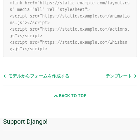
<link href="https://static.example.com/layout.cs
s" media="all" rel="stylesheet">
<script src="https://static.example.com/animatio
ns.js"></script>
<script src="https://static.example.com/actions.
js"></script>
<script src="https://static.example.com/whizban
g.js"></script>
前
モデルからフォームを作成する
テンプレート
の
ペ
BACK TO TOP
ー
ジ
と
次
Support Django!
追
の
ペ
加
ー