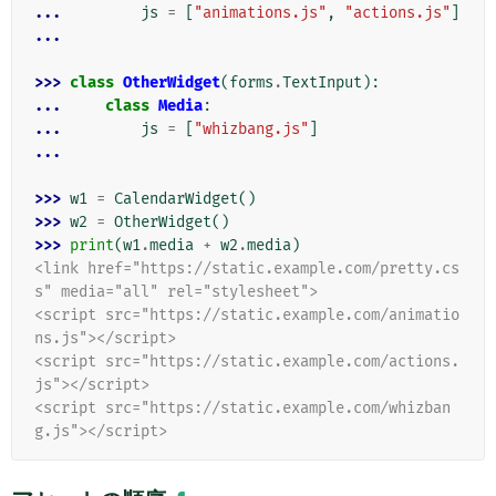
... 
js
=
[
"animations.js"
,
"actions.js"
]
...
>>> 
class
OtherWidget
(
forms
.
TextInput
):
... 
class
Media
:
... 
js
=
[
"whizbang.js"
]
...
>>> 
w1
=
CalendarWidget
()
>>> 
w2
=
OtherWidget
()
>>> 
print
(
w1
.
media
+
w2
.
media
)
<link href="https://static.example.com/pretty.cs
s" media="all" rel="stylesheet">
<script src="https://static.example.com/animatio
ns.js"></script>
<script src="https://static.example.com/actions.
js"></script>
<script src="https://static.example.com/whizban
g.js"></script>