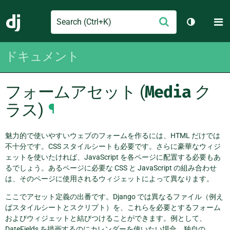
Search
M
送
Django
テーマを切
信
ドキュメント
フォームアセット (
Media
ク
ラス)
¶
魅力的で使いやすいウェブのフォームを作るには、HTML だけでは
不十分です。CSS スタイルシートも必要です。さらに豪華なウィジ
ェットを使いたければ、JavaScript を各ページに配置する必要もあ
るでしょう。あるページに必要な CSS と JavaScript の組み合わせ
は、そのページに使用されるウィジェットによって異なります。
ここでアセット定義の出番です。Django では異なるファイル（例え
ばスタイルシートとスクリプト）を、これらを必要とするフォーム
およびウィジェットと結びつけることができます。例として、
DateFields を描画するのにカレンダーを使いたい場合、独自の