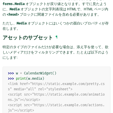
forms.Media
オブジェクトが戻り値となります。すでに見たよう
に、
Media
オブジェクトの文字列表現は HTMLで、HTML ページ内
の
<head>
ブロックに関連ファイルを含める必要があります。
ただし、
Media
オブジェクトにはいくつかの面白いプロパティが存
在します。
アセットのサブセット
¶
特定のタイプのファイルだけが必要な場合は、添え字を使って、欲
しいメディアだけをフィルタリングできます。たとえば以下のよう
にします:
>>> 
w
=
CalendarWidget
()
>>> 
print
(
w
.
media
)
<link href="https://static.example.com/pretty.cs
s" media="all" rel="stylesheet">
<script src="https://static.example.com/animatio
ns.js"></script>
<script src="https://static.example.com/actions.
js"></script>