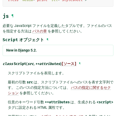
js
¶
必要な JavaScript ファイルを定義したタプルです。ファイルのパス
を指定する方法は
パスの章
を参照してください。
Script
オブジェクト
¶
New in Django 5.2.
class
Script
(
src
,
**
attributes
)
[ソース]
¶
スクリプトファイルを表現します。
最初の引数
src
は、スクリプトファイルへのパスを表す文字列で
す。 このパスの指定方法については、
パスの指定に関するセク
ション
を参照してください。
任意のキーワード引数
**attributes
は、生成される
<script>
タグに設定される HTML 属性です。