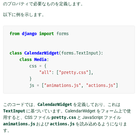
のプロパティで必要なものを定義します。
以下に例を示します。
from
django
import
forms
class
CalendarWidget
(
forms
.
TextInput
):
class
Media
:
css
=
{
"all"
:
[
"pretty.css"
],
}
js
=
[
"animations.js"
,
"actions.js"
]
このコードでは、
CalendarWidget
を定義しており、これは
TextInput
に基づいています。CalendarWidget をフォーム上で使
用すると、CSS ファイル
pretty.css
と JavaScript ファイル
animations.js
および
actions.js
を読み込めるようになりま
す。