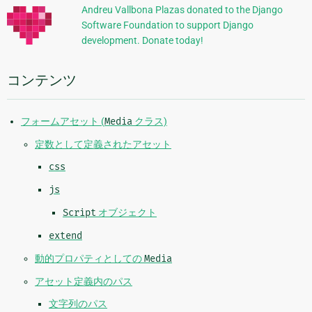
的
ジ
Andreu Vallbona Plazas donated to the Django
Software Foundation to support Django
な
development. Donate today!
情
報
コンテンツ
フォームアセット (
Media
クラス)
定数として定義されたアセット
css
js
Script
オブジェクト
extend
動的プロパティとしての
Media
アセット定義内のパス
文字列のパス