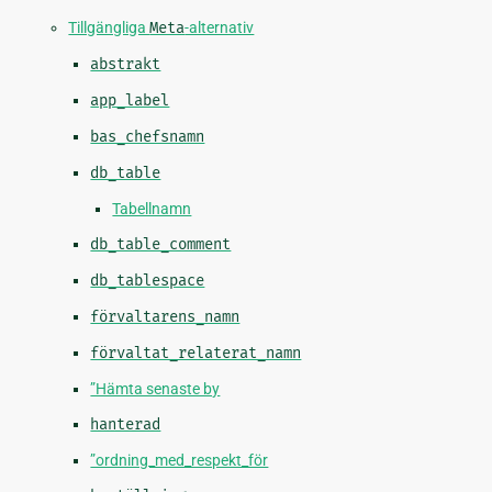
Tillgängliga
Meta
-alternativ
abstrakt
app_label
bas_chefsnamn
db_table
Tabellnamn
db_table_comment
db_tablespace
förvaltarens_namn
förvaltat_relaterat_namn
”Hämta senaste by
hanterad
”ordning_med_respekt_för