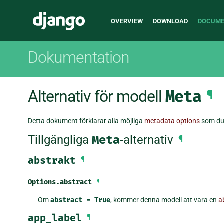
Main
Django
OVERVIEW
DOWNLOAD
DOCUME
navigation
Dokumentation
Alternativ för modell
Meta
¶
Detta dokument förklarar alla möjliga
metadata options
som du 
Tillgängliga
Meta
-alternativ
¶
abstrakt
¶
Options.
abstract
¶
Om
abstract
=
True
, kommer denna modell att vara en
a
app_label
¶