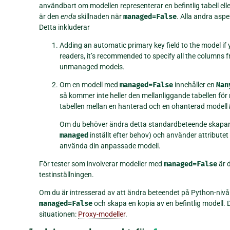
användbart om modellen representerar en befintlig tabell el
är den
enda
skillnaden när
managed=False
. Alla andra asp
Detta inkluderar
Adding an automatic primary key field to the model if y
readers, it’s recommended to specify all the columns
unmanaged models.
Om en modell med
managed=False
innehåller en
Man
så kommer inte heller den mellanliggande tabellen fö
tabellen mellan en hanterad och en ohanterad modell
Om du behöver ändra detta standardbeteende skapar d
managed
inställt efter behov) och använder attributet
använda din anpassade modell.
För tester som involverar modeller med
managed=False
är d
testinställningen.
Om du är intresserad av att ändra beteendet på Python-nivå 
managed=False
och skapa en kopia av en befintlig modell. D
situationen:
Proxy-modeller
.