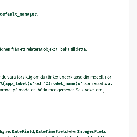
default_manager
.
 från ett relaterat objekt tillbaka till detta.
 du vara försiktig om du tänker underklassa din modell. För
'%(app_label)s'
och
'%(model_name)s'
, som ersätts av
 namnet på modellen, båda med gemener. Se stycket om
-
ligtvis
DateField
,
DateTimeField
eller
IntegerField
.