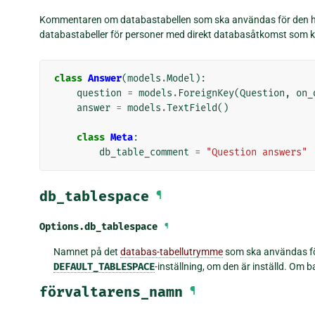
Kommentaren om databastabellen som ska användas för den hä
databastabeller för personer med direkt databasåtkomst som kan
class
Answer
(
models
.
Model
):
question
=
models
.
ForeignKey
(
Question
,
on_
answer
=
models
.
TextField
()
class
Meta
:
db_table_comment
=
"Question answers"
db_tablespace
¶
Options.
db_tablespace
¶
Namnet på det
databas-tabellutrymme
som ska användas för
DEFAULT_TABLESPACE
-inställning, om den är inställd. Om 
förvaltarens_namn
¶