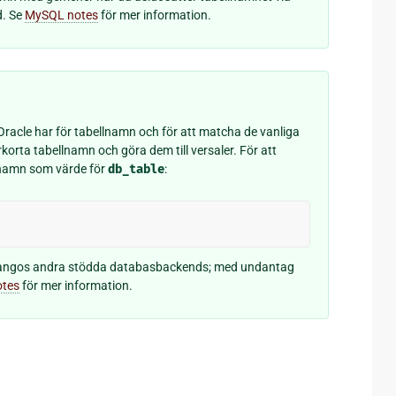
d. Se
MySQL notes
för mer information.
racle har för tabellnamn och för att matcha de vanliga
orta tabellnamn och göra dem till versaler. För att
 namn som värde för
db_table
:
angos andra stödda databasbackends; med undantag
otes
för mer information.