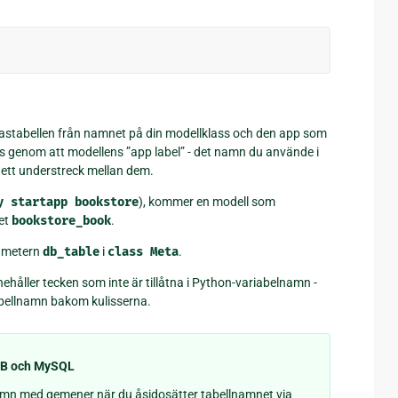
bastabellen från namnet på din modellklass och den app som
s genom att modellens ”app label” - det namn du använde i
 ett understreck mellan dem.
y
startapp
bookstore
), kommer en modell som
et
bookstore_book
.
rametern
db_table
i
class
Meta
.
nehåller tecken som inte är tillåtna i Python-variabelnamn -
tabellnamn bakom kulisserna.
DB och MySQL
amn med gemener när du åsidosätter tabellnamnet via