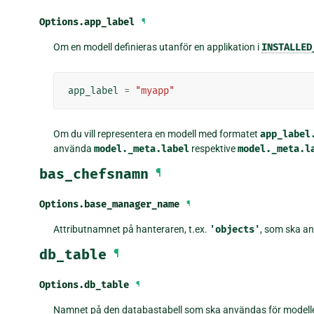
Options.
app_label
¶
Om en modell definieras utanför en applikation i
INSTALLED
app_label
=
"myapp"
Om du vill representera en modell med formatet
app_label
använda
model._meta.label
respektive
model._meta.l
bas_chefsnamn
¶
Options.
base_manager_name
¶
Attributnamnet på hanteraren, t.ex.
'objects'
, som ska a
db_table
¶
Options.
db_table
¶
Namnet på den databastabell som ska användas för modell