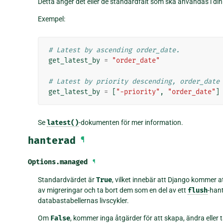
Detta anger det eller de standardfält som ska användas i di
Exempel:
# Latest by ascending order_date.
get_latest_by
=
"order_date"
# Latest by priority descending, order_date
get_latest_by
=
[
"-priority"
,
"order_date"
]
Se
latest()
-dokumenten för mer information.
hanterad
¶
Options.
managed
¶
Standardvärdet är
True
, vilket innebär att Django kommer a
av migreringar och ta bort dem som en del av ett
flush
-han
databastabellernas livscykler.
Om
False
, kommer inga åtgärder för att skapa, ändra eller 