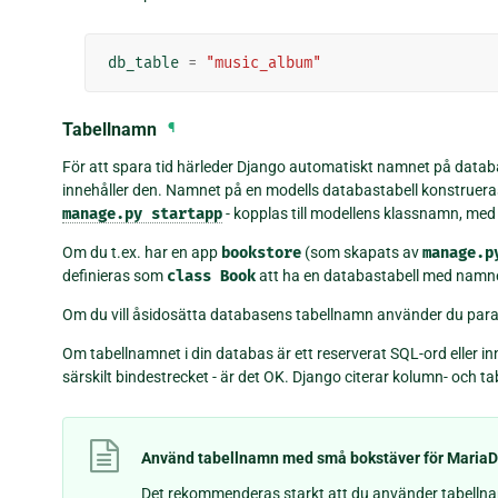
db_table
=
"music_album"
Tabellnamn
¶
För att spara tid härleder Django automatiskt namnet på data
innehåller den. Namnet på en modells databastabell konstruera
manage.py
startapp
- kopplas till modellens klassnamn, med
Om du t.ex. har en app
bookstore
(som skapats av
manage.p
definieras som
class
Book
att ha en databastabell med namn
Om du vill åsidosätta databasens tabellnamn använder du pa
Om tabellnamnet i din databas är ett reserverat SQL-ord eller in
särskilt bindestrecket - är det OK. Django citerar kolumn- och 
Använd tabellnamn med små bokstäver för Maria
Det rekommenderas starkt att du använder tabelln