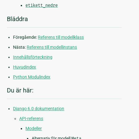
etikett_nedre
Bläddra
Föregående:
Referens till modellklass
Nästa:
Referens till modellinstans
Innehållsförteckning
Huvudindex
Python Modulindex
Du är här:
Django 6.0 dokumentation
API-referens
Modeller
Alternativ för modell
Meta