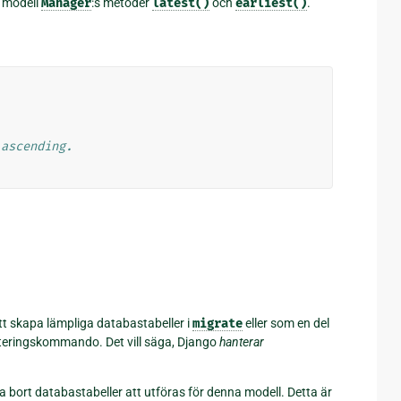
n modell
Manager
:s metoder
latest()
och
earliest()
.
 ascending.
tt skapa lämpliga databastabeller i
migrate
eller som en del
teringskommando. Det vill säga, Django
hanterar
ta bort databastabeller att utföras för denna modell. Detta är