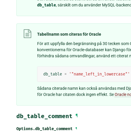
db_table
, särskilt om du använder MySQL-backen
Tabellnamn som citeras för Oracle
För att uppfylla den begränsning på 30 tecken som O
konventionerna för Oracle-databaser kan Django förk
förhindra sådana omvandlingar, använd ett citerat
db_table
=
'"name_left_in_lowercase"'
Sådana citerade namn kan också användas med Dj
för Oracle har citaten dock ingen effekt. Se
Oracle n
db_table_comment
¶
Options.
db_table_comment
¶