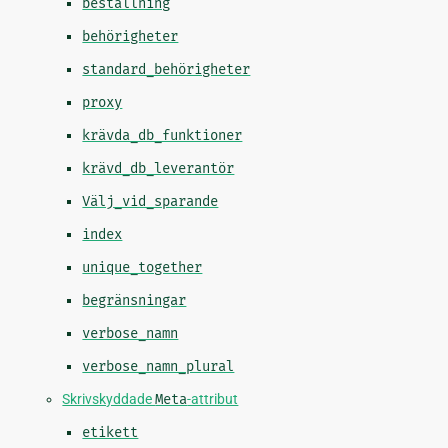
beställning
behörigheter
standard_behörigheter
proxy
krävda_db_funktioner
krävd_db_leverantör
Välj_vid_sparande
index
unique_together
begränsningar
verbose_namn
verbose_namn_plural
Skrivskyddade
Meta
-attribut
etikett