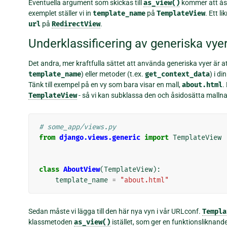
Eventuella argument som skickas till
as_view()
kommer att åsid
exemplet ställer vi in
template_name
på
TemplateView
. Ett 
url
på
RedirectView
.
Underklassificering av generiska vye
Det andra, mer kraftfulla sättet att använda generiska vyer är att
template_name
) eller metoder (t.ex.
get_context_data
) i d
Tänk till exempel på en vy som bara visar en mall,
about.html
.
TemplateView
- så vi kan subklassa den och åsidosätta malln
# some_app/views.py
from
django.views.generic
import
TemplateView
class
AboutView
(
TemplateView
):
template_name
=
"about.html"
Sedan måste vi lägga till den här nya vyn i vår URLconf.
Templa
klassmetoden
as_view()
istället, som ger en funktionsliknande