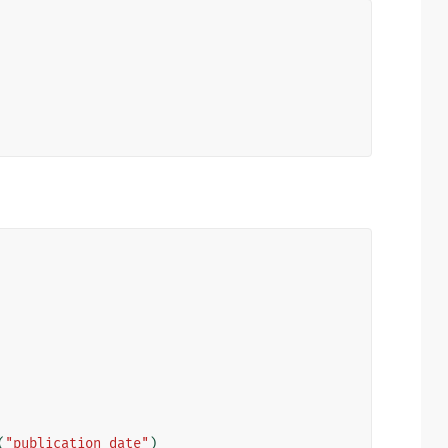
(
"publication_date"
)