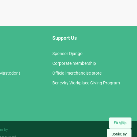
Support Us
Sponsor Django
Corporate membership
(Mastodon)
Official merchandise store
Benevity Workplace Giving Program
Få hjälp
gn by
Språk:
sv