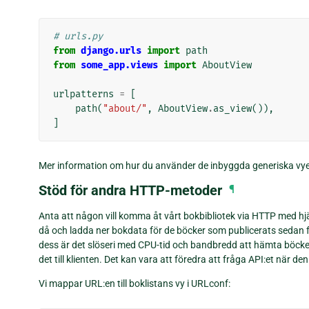
# urls.py
from
django.urls
import
path
from
some_app.views
import
AboutView
urlpatterns
=
[
path
(
"about/"
,
AboutView
.
as_view
()),
]
Mer information om hur du använder de inbyggda generiska vye
Stöd för andra HTTP-metoder
¶
Anta att någon vill komma åt vårt bokbibliotek via HTTP med hjä
då och ladda ner bokdata för de böcker som publicerats sedan 
dess är det slöseri med CPU-tid och bandbredd att hämta böcker
det till klienten. Det kan vara att föredra att fråga API:et när d
Vi mappar URL:en till boklistans vy i URLconf: