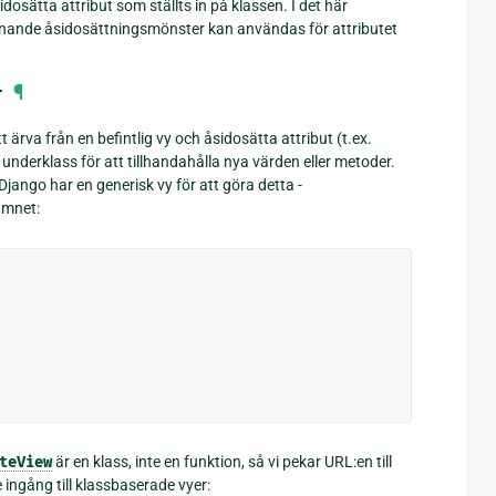
osätta attribut som ställts in på klassen. I det här
liknande åsidosättningsmönster kan användas för attributet
r
¶
 ärva från en befintlig vy och åsidosätta attribut (t.ex.
in underklass för att tillhandahålla nya värden eller metoder.
 Django har en generisk vy för att göra detta -
amnet:
teView
är en klass, inte en funktion, så vi pekar URL:en till
 ingång till klassbaserade vyer: