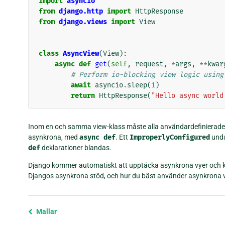
import
asyncio
from
django.http
import
HttpResponse
from
django.views
import
View
class
AsyncView
(
View
):
async
def
get
(
self
,
request
,
*
args
,
**
kwar
# Perform io-blocking view logic using
await
asyncio
.
sleep
(
1
)
return
HttpResponse
(
"Hello async world
Inom en och samma view-klass måste alla användardefinierad
asynkrona, med
async
def
. Ett
ImproperlyConfigured
unda
def
deklarationer blandas.
Django kommer automatiskt att upptäcka asynkrona vyer och 
Djangos asynkrona stöd, och hur du bäst använder asynkrona v
Föregående
Mallar
sida