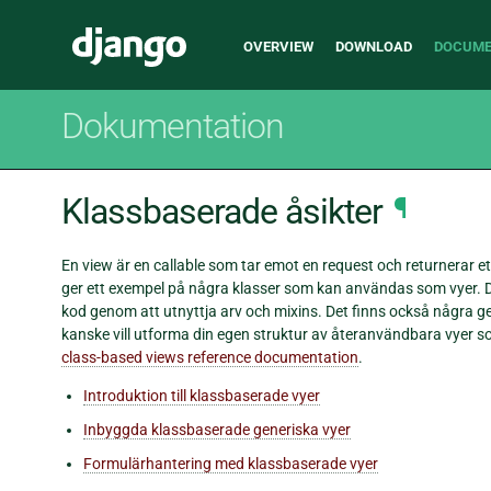
Main
Django
OVERVIEW
DOWNLOAD
DOCUME
navigation
Dokumentation
Klassbaserade åsikter
¶
En view är en callable som tar emot en request och returnerar e
ger ett exempel på några klasser som kan användas som vyer. D
kod genom att utnyttja arv och mixins. Det finns också några ge
kanske vill utforma din egen struktur av återanvändbara vyer som
class-based views reference documentation
.
Introduktion till klassbaserade vyer
Inbyggda klassbaserade generiska vyer
Formulärhantering med klassbaserade vyer