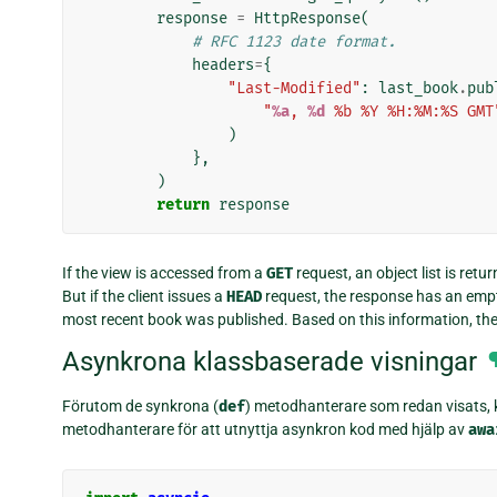
response
=
HttpResponse
(
# RFC 1123 date format.
headers
=
{
"Last-Modified"
:
last_book
.
pub
"
%a
, 
%d
 %b %Y %H:%M:%S GMT
)
},
)
return
response
If the view is accessed from a
GET
request, an object list is retu
But if the client issues a
HEAD
request, the response has an emp
most recent book was published. Based on this information, the 
Asynkrona klassbaserade visningar
Förutom de synkrona (
def
) metodhanterare som redan visats,
metodhanterare för att utnyttja asynkron kod med hjälp av
awa