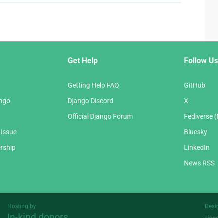
Get Help
Follow Us
Getting Help FAQ
GitHub
ango
Django Discord
X
Official Django Forum
Fediverse 
 Issue
Bluesky
rship
LinkedIn
News RSS
Hosting by
Desi
In-kind donors
Threespot
andrevv