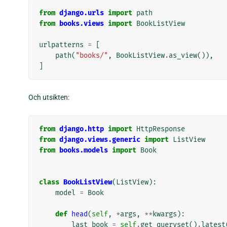
from
django.urls
import
path
from
books.views
import
BookListView
urlpatterns
=
[
path
(
"books/"
,
BookListView
.
as_view
()),
]
Och utsikten:
from
django.http
import
HttpResponse
from
django.views.generic
import
ListView
from
books.models
import
Book
class
BookListView
(
ListView
):
model
=
Book
def
head
(
self
,
*
args
,
**
kwargs
):
last_book
=
self
.
get_queryset
()
.
latest