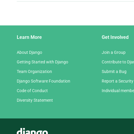
och
nästa
sida
Django
Learn More
Get Involved
Links
About Django
Join a Group
Getting Started with Django
Contribute to Dj
Team Organization
Submit a Bug
Django Software Foundation
Report a Security
Code of Conduct
Individual membe
Diversity Statement