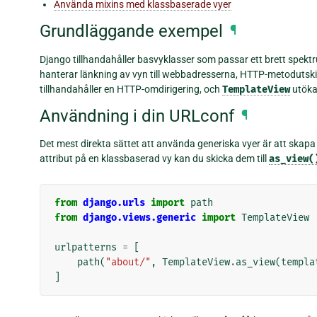
Använda mixins med klassbaserade vyer
Grundläggande exempel
¶
Django tillhandahåller basvyklasser som passar ett brett spektru
hanterar länkning av vyn till webbadresserna, HTTP-metodutski
tillhandahåller en HTTP-omdirigering, och
TemplateView
utöka
Användning i din URLconf
¶
Det mest direkta sättet att använda generiska vyer är att skap
attribut på en klassbaserad vy kan du skicka dem till
as_view(
from
django.urls
import
path
from
django.views.generic
import
TemplateView
urlpatterns
=
[
path
(
"about/"
,
TemplateView
.
as_view
(
templa
]