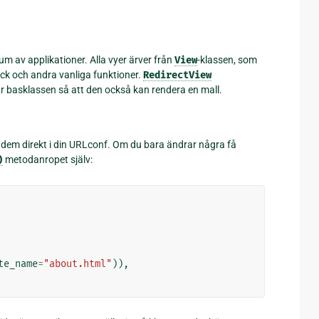
m av applikationer. Alla vyer ärver från
View
-klassen, som
ck och andra vanliga funktioner.
RedirectView
r basklassen så att den också kan rendera en mall.
a dem direkt i din URLconf. Om du bara ändrar några få
)
metodanropet själv:
te_name
=
"about.html"
)),