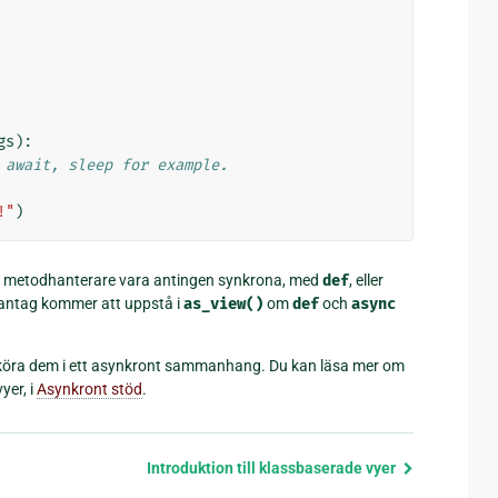
gs
):
 await, sleep for example.
!"
)
e metodhanterare vara antingen synkrona, med
def
, eller
ntag kommer att uppstå i
as_view()
om
def
och
async
köra dem i ett asynkront sammanhang. Du kan läsa mer om
yer, i
Asynkront stöd
.
Introduktion till klassbaserade vyer