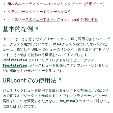
組み込みのクラスベースのジェネリックビュー（汎用ビュー）
クラスベースのビューでフォームを扱う
クラスベースのビューでミックスイン (mixin) を使用する
基本的な例
¶
Django は、さまざまなアプリケーションに広く適用できるベースビ
ュークラスを用意しています。
View
クラスを継承したすべてのビ
ューは、指定した URL へのビューのリンクや、送り出す HTTP メソ
ッド、その他よく使われる機能をハンドリングします。
RedirectView
は HTTP リダイレクトを行うビュークラス、
TemplateView
はベースビューを拡張してテンプレートレンダリン
グの機能をもたせたビュークラスです。
URLconfでの使用法
¶
ジェネリックビューを使用する最もダイレクトな方法は、URLconf
内で直接オブジェクトを作成することです。クラスベースビューの
属性をいくつか変更するだけなら、
as_view()
のメソッド呼び出し
に渡せばよいのです。