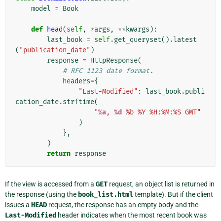
model
=
Book
def
head
(
self
,
*
args
,
**
kwargs
):
last_book
=
self
.
get_queryset
()
.
latest
(
"publication_date"
)
response
=
HttpResponse
(
# RFC 1123 date format.
headers
=
{
"Last-Modified"
:
last_book
.
publi
cation_date
.
strftime
(
"
%a
, 
%d
 %b %Y %H:%M:%S GMT"
)
},
)
return
response
If the view is accessed from a
GET
request, an object list is returned in
the response (using the
book_list.html
template). But if the client
issues a
HEAD
request, the response has an empty body and the
Last-Modified
header indicates when the most recent book was