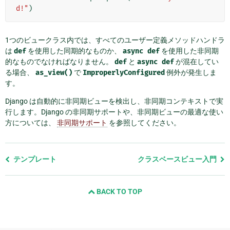
d!"
)
1つのビュークラス内では、すべてのユーザー定義メソッドハンドラ
は
def
を使用した同期的なものか、
async
def
を使用した非同期
的なものでなければなりません。
def
と
async
def
が混在してい
る場合、
as_view()
で
ImproperlyConfigured
例外が発生しま
す。
Django は自動的に非同期ビューを検出し、非同期コンテキストで実
行します。Django の非同期サポートや、非同期ビューの最適な使い
方については、
非同期サポート
を参照してください。
前
テンプレート
クラスベースビュー入門
の
ペ
BACK TO TOP
ー
ジ
と
次