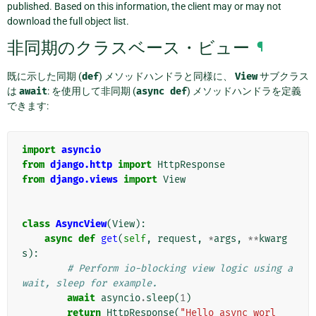
published. Based on this information, the client may or may not
download the full object list.
非同期のクラスベース・ビュー
¶
既に示した同期 (
def
) メソッドハンドラと同様に、
View
サブクラス
は
await
: を使用して非同期 (
async
def
) メソッドハンドラを定義
できます:
import
asyncio
from
django.http
import
HttpResponse
from
django.views
import
View
class
AsyncView
(
View
):
async
def
get
(
self
,
request
,
*
args
,
**
kwarg
s
):
# Perform io-blocking view logic using a
wait, sleep for example.
await
asyncio
.
sleep
(
1
)
return
HttpResponse
(
"Hello async worl