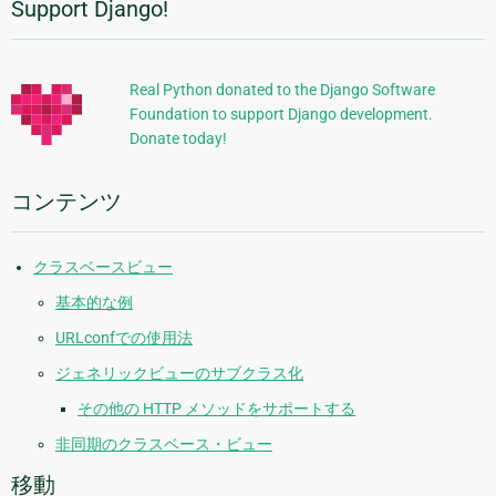
Support Django!
追
の
ペ
加
ー
的
ジ
Real Python donated to the Django Software
Foundation to support Django development.
な
Donate today!
情
報
コンテンツ
クラスベースビュー
基本的な例
URLconfでの使用法
ジェネリックビューのサブクラス化
その他の HTTP メソッドをサポートする
非同期のクラスベース・ビュー
移動