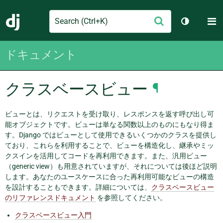
Search
M
送
Django
テーマを切
信
ドキュメント
クラスベースビュー
¶
ビューとは、リクエストを受け取り、レスポンスを返す呼び出し可
能オブジェクトです。ビューは単なる関数以上のものにもなり得ま
す。Django ではビューとして使用できるいくつかのクラスを提供し
ており、これらを利用することで、ビューを構造化し、継承やミッ
クスインを活用してコードを再利用できます。また、汎用ビュー
（generic view）も用意されていますが、それについては後ほど説明
します。あなたのユースケースに合った再利用可能なビューの構造
を設計することもできます。詳細については、
クラスベースビュー
のリファレンスドキュメント
を参照してください。
クラスベースビュー入門