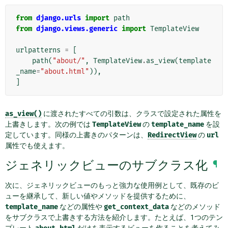
from
django.urls
import
path
from
django.views.generic
import
TemplateView
urlpatterns
=
[
path
(
"about/"
,
TemplateView
.
as_view
(
template
_name
=
"about.html"
)),
]
as_view()
に渡されたすべての引数は、クラスで設定された属性を
上書きします。次の例では
TemplateView
の
template_name
を設
定しています。同様の上書きのパターンは、
RedirectView
の
url
属性でも使えます。
ジェネリックビューのサブクラス化
¶
次に、ジェネリックビューのもっと強力な使用例として、既存のビ
ューを継承して、新しい値やメソッドを提供するために、
template_name
などの属性や
get_context_data
などのメソッド
をサブクラスで上書きする方法を紹介します。たとえば、1つのテン
プレート
だけを表示するビューを作ることを考えてみ