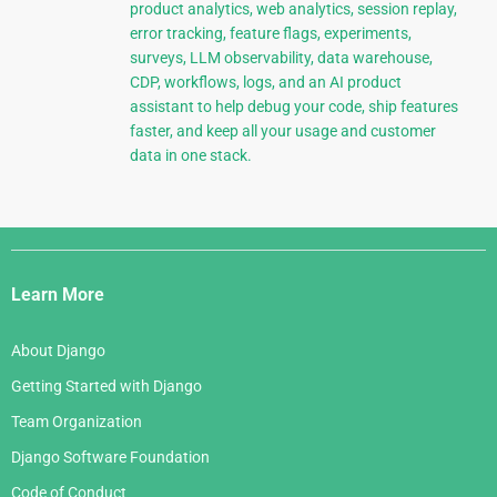
product analytics, web analytics, session replay,
error tracking, feature flags, experiments,
surveys, LLM observability, data warehouse,
CDP, workflows, logs, and an AI product
assistant to help debug your code, ship features
faster, and keep all your usage and customer
data in one stack.
Django
Links
Learn More
About Django
Getting Started with Django
Team Organization
Django Software Foundation
Code of Conduct