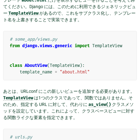
about.html
てください。Django には、このために利用できるジェネリックビュ
ー
TemplateView
があるので、これをサブクラス化し、テンプレー
ト名を上書きすることで実装できます。
# some_app/views.py
from
django.views.generic
import
TemplateView
class
AboutView
(
TemplateView
):
template_name
=
"about.html"
あとは、URLconf にこの新しいビューを追加する必要があります。
TemplateView
は1つのクラスであって、関数ではありません。そ
のため、指定する URL に対して、代わりに
as_view()
クラスメソ
ッドを設定しています。これによって、クラスベースビューに対す
る関数ライクな要素を指定できます。
# urls.py