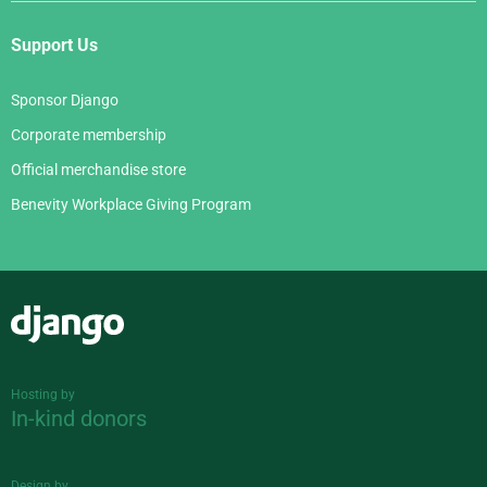
Support Us
Sponsor Django
Corporate membership
Official merchandise store
Benevity Workplace Giving Program
Django
Hosting by
In-kind donors
Design by