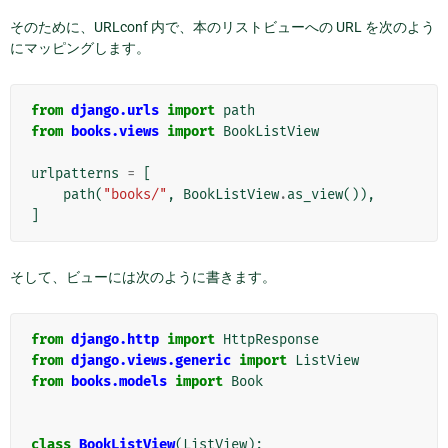
そのために、URLconf 内で、本のリストビューへの URL を次のよう
にマッピングします。
from
django.urls
import
path
from
books.views
import
BookListView
urlpatterns
=
[
path
(
"books/"
,
BookListView
.
as_view
()),
]
そして、ビューには次のように書きます。
from
django.http
import
HttpResponse
from
django.views.generic
import
ListView
from
books.models
import
Book
class
BookListView
(
ListView
):