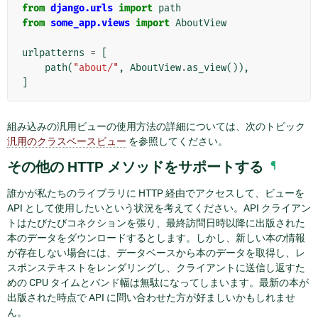
from
django.urls
import
path
from
some_app.views
import
AboutView
urlpatterns
=
[
path
(
"about/"
,
AboutView
.
as_view
()),
]
組み込みの汎用ビューの使用方法の詳細については、次のトピック
汎用のクラスベースビュー
を参照してください。
その他の HTTP メソッドをサポートする
¶
誰かが私たちのライブラリに HTTP 経由でアクセスして、ビューを
API として使用したいという状況を考えてください。API クライアン
トはたびたびコネクションを張り、最終訪問日時以降に出版された
本のデータをダウンロードするとします。しかし、新しい本の情報
が存在しない場合には、データベースから本のデータを取得し、レ
スポンステキストをレンダリングし、クライアントに送信し返すた
めの CPU タイムとバンド幅は無駄になってしまいます。最新の本が
出版された時点で API に問い合わせた方が好ましいかもしれませ
ん。