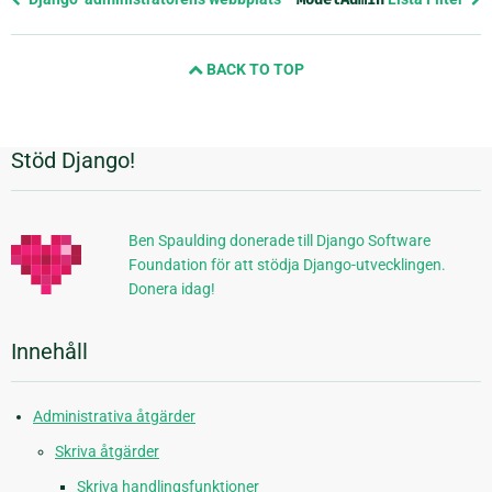
sida
och
BACK TO TOP
nästa
sida
Stöd Django!
Ytterligare
information
Ben Spaulding donerade till Django Software
Foundation för att stödja Django-utvecklingen.
Donera idag!
Innehåll
Administrativa åtgärder
Skriva åtgärder
Skriva handlingsfunktioner