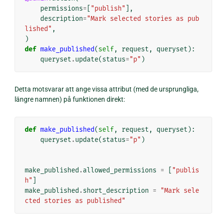
permissions
=
[
"publish"
],
description
=
"Mark selected stories as pub
lished"
,
)
def
make_published
(
self
,
request
,
queryset
):
queryset
.
update
(
status
=
"p"
)
Detta motsvarar att ange vissa attribut (med de ursprungliga,
längre namnen) på funktionen direkt:
def
make_published
(
self
,
request
,
queryset
):
queryset
.
update
(
status
=
"p"
)
make_published
.
allowed_permissions
=
[
"publis
h"
]
make_published
.
short_description
=
"Mark sele
cted stories as published"