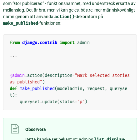
som ”Gör publicerad” - funktionsnamnet, med understreck ersatta av
mellanslag. Det är bra, men vi kan ge ett bättre, mer människovänligt
namn genom att använda
action()
-dekoratorn på
make_published
-funktionen:
from
django.contrib
import
admin
...
@admin
.
action
(
description
=
"Mark selected stories 
as published"
)
def
make_published
(
modeladmin
,
request
,
queryse
t
):
queryset
.
update
(
status
=
"p"
)
Observera
Detta kanske ser bekant ut; admins
list_display
-