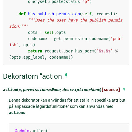
queryset
.
update
(
status
=
"p"
)
def
has_publish_permission
(
self
,
request
):
"""Does the user have the publish permis
sion?"""
opts
=
self
.
opts
codename
=
get_permission_codename
(
"publ
ish"
,
opts
)
return
request
.
user
.
has_perm
(
"
%s
.
%s
"
%
(
opts
.
app_label
,
codename
))
Dekoratorn ”action
¶
action
(
*
,
permissions
=
None
,
description
=
None
)
[source]
¶
Denna dekorator kan användas för att ställa in specifika attribut
på anpassade åtgärdsfunktioner som kan användas med
actions
:
@admin
.
action
(