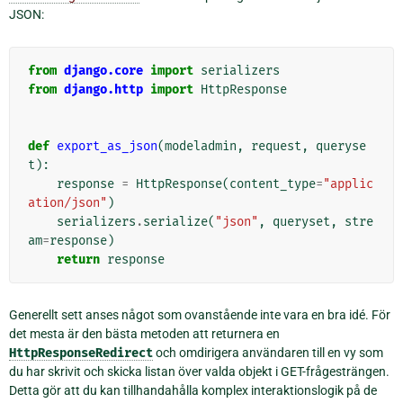
JSON:
from
django.core
import
serializers
from
django.http
import
HttpResponse
def
export_as_json
(
modeladmin
,
request
,
queryse
t
):
response
=
HttpResponse
(
content_type
=
"applic
ation/json"
)
serializers
.
serialize
(
"json"
,
queryset
,
stre
am
=
response
)
return
response
Generellt sett anses något som ovanstående inte vara en bra idé. För
det mesta är den bästa metoden att returnera en
HttpResponseRedirect
och omdirigera användaren till en vy som
du har skrivit och skicka listan över valda objekt i GET-frågesträngen.
Detta gör att du kan tillhandahålla komplex interaktionslogik på de