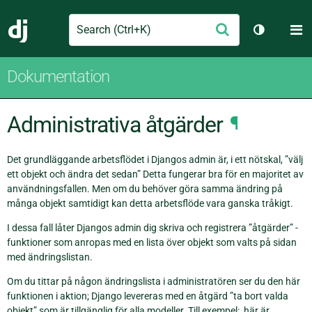
Search
M
Skicka
Django
Växla tem
Dokumentation
Administrativa åtgärder
¶
Det grundläggande arbetsflödet i Djangos admin är, i ett nötskal, ”välj
ett objekt och ändra det sedan” Detta fungerar bra för en majoritet av
användningsfallen. Men om du behöver göra samma ändring på
många objekt samtidigt kan detta arbetsflöde vara ganska tråkigt.
I dessa fall låter Djangos admin dig skriva och registrera ”åtgärder” -
funktioner som anropas med en lista över objekt som valts på sidan
med ändringslistan.
Om du tittar på någon ändringslista i administratören ser du den här
funktionen i aktion; Django levereras med en åtgärd ”ta bort valda
objekt” som är tillgänglig för alla modeller. Till exempel:, här är