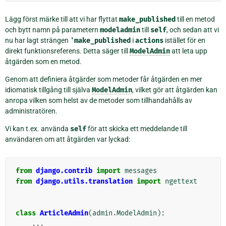
Lägg först märke till att vi har flyttat
make_published
till en metod
och bytt namn på parametern
modeladmin
till
self
, och sedan att vi
nu har lagt strängen
'make_published
i
actions
istället för en
direkt funktionsreferens. Detta säger till
ModelAdmin
att leta upp
åtgärden som en metod.
Genom att definiera åtgärder som metoder får åtgärden en mer
idiomatisk tillgång till själva
ModelAdmin
, vilket gör att åtgärden kan
anropa vilken som helst av de metoder som tillhandahålls av
administratören.
Vi kan t.ex. använda
self
för att skicka ett meddelande till
användaren om att åtgärden var lyckad:
from
django.contrib
import
messages
from
django.utils.translation
import
ngettext
class
ArticleAdmin
(
admin
.
ModelAdmin
):
...