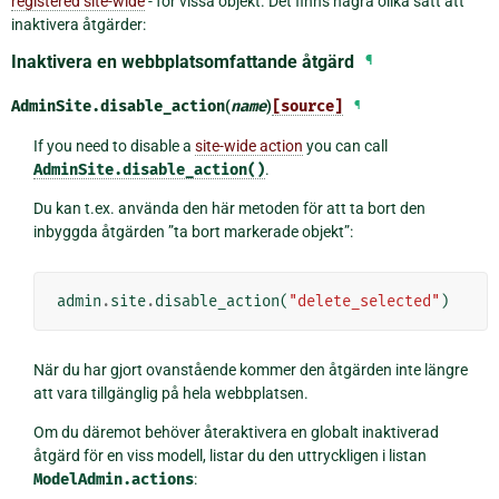
registered site-wide
- för vissa objekt. Det finns några olika sätt att
inaktivera åtgärder:
Inaktivera en webbplatsomfattande åtgärd
¶
AdminSite.
disable_action
(
name
)
[source]
¶
If you need to disable a
site-wide action
you can call
AdminSite.disable_action()
.
Du kan t.ex. använda den här metoden för att ta bort den
inbyggda åtgärden ”ta bort markerade objekt”:
admin
.
site
.
disable_action
(
"delete_selected"
)
När du har gjort ovanstående kommer den åtgärden inte längre
att vara tillgänglig på hela webbplatsen.
Om du däremot behöver återaktivera en globalt inaktiverad
åtgärd för en viss modell, listar du den uttryckligen i listan
ModelAdmin.actions
: