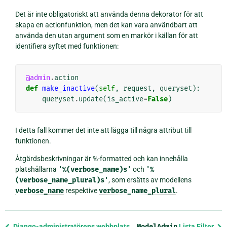
Det är inte obligatoriskt att använda denna dekorator för att
skapa en actionfunktion, men det kan vara användbart att
använda den utan argument som en markör i källan för att
identifiera syftet med funktionen:
@admin
.
action
def
make_inactive
(
self
,
request
,
queryset
):
queryset
.
update
(
is_active
=
False
)
I detta fall kommer det inte att lägga till några attribut till
funktionen.
Åtgärdsbeskrivningar är %-formatted och kan innehålla
platshållarna
'%(verbose_name)s'
och
'%
(verbose_name_plural)s'
, som ersätts av modellens
verbose_name
respektive
verbose_name_plural
.
Föregående
Django-administratörens webbplats
ModelAdmin
Lista Filter