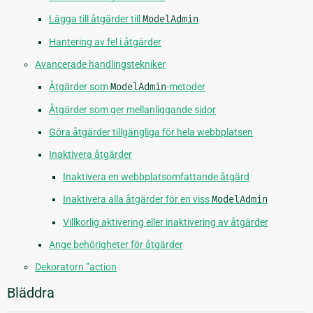
Lägga till åtgärder till
ModelAdmin
Hantering av fel i åtgärder
Avancerade handlingstekniker
Åtgärder som
ModelAdmin
-metoder
Åtgärder som ger mellanliggande sidor
Göra åtgärder tillgängliga för hela webbplatsen
Inaktivera åtgärder
Inaktivera en webbplatsomfattande åtgärd
Inaktivera alla åtgärder för en viss
ModelAdmin
Villkorlig aktivering eller inaktivering av åtgärder
Ange behörigheter för åtgärder
Dekoratorn ”action
Bläddra