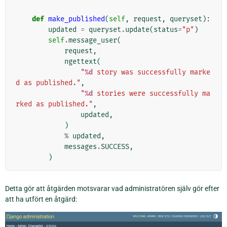
def
make_published
(
self
,
request
,
queryset
):
updated
=
queryset
.
update
(
status
=
"p"
)
self
.
message_user
(
request
,
ngettext
(
"
%d
 story was successfully marke
d as published."
,
"
%d
 stories were successfully ma
rked as published."
,
updated
,
)
%
updated
,
messages
.
SUCCESS
,
)
Detta gör att åtgärden motsvarar vad administratören själv gör efter
att ha utfört en åtgärd: