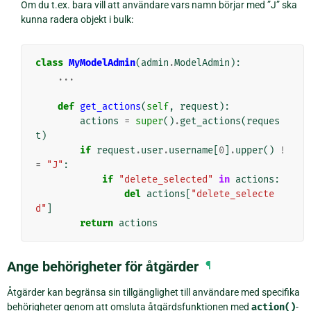
Om du t.ex. bara vill att användare vars namn börjar med ”J” ska
kunna radera objekt i bulk:
class
MyModelAdmin
(
admin
.
ModelAdmin
):
...
def
get_actions
(
self
,
request
):
actions
=
super
()
.
get_actions
(
reques
t
)
if
request
.
user
.
username
[
0
]
.
upper
()
!
=
"J"
:
if
"delete_selected"
in
actions
:
del
actions
[
"delete_selecte
d"
]
return
actions
Ange behörigheter för åtgärder
¶
Åtgärder kan begränsa sin tillgänglighet till användare med specifika
behörigheter genom att omsluta åtgärdsfunktionen med
action()
-