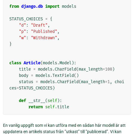
from
django.db
import
models
STATUS_CHOICES
=
{
"d"
:
"Draft"
,
"p"
:
"Published"
,
"w"
:
"Withdrawn"
,
}
class
Article
(
models
.
Model
):
title
=
models
.
CharField
(
max_length
=
100
)
body
=
models
.
TextField
()
status
=
models
.
CharField
(
max_length
=
1
,
choi
ces
=
STATUS_CHOICES
)
def
__str__
(
self
):
return
self
.
title
En vanlig uppgift som vi kan utföra med en sådan här modell är att
uppdatera en artikels status från ”utkast” till ”publicerad”. Vi kan