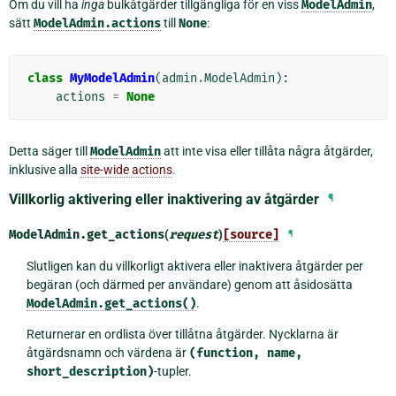
Om du vill ha
inga
bulkåtgärder tillgängliga för en viss
ModelAdmin
,
sätt
ModelAdmin.actions
till
None
:
class
MyModelAdmin
(
admin
.
ModelAdmin
):
actions
=
None
Detta säger till
ModelAdmin
att inte visa eller tillåta några åtgärder,
inklusive alla
site-wide actions
.
Villkorlig aktivering eller inaktivering av åtgärder
¶
ModelAdmin.
get_actions
(
request
)
[source]
¶
Slutligen kan du villkorligt aktivera eller inaktivera åtgärder per
begäran (och därmed per användare) genom att åsidosätta
ModelAdmin.get_actions()
.
Returnerar en ordlista över tillåtna åtgärder. Nycklarna är
åtgärdsnamn och värdena är
(function,
name,
short_description)
-tupler.