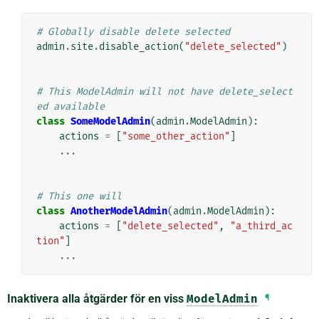
# Globally disable delete selected
admin
.
site
.
disable_action
(
"delete_selected"
)
# This ModelAdmin will not have delete_select
ed available
class
SomeModelAdmin
(
admin
.
ModelAdmin
):
actions
=
[
"some_other_action"
]
...
# This one will
class
AnotherModelAdmin
(
admin
.
ModelAdmin
):
actions
=
[
"delete_selected"
,
"a_third_ac
tion"
]
...
Inaktivera alla åtgärder för en viss
ModelAdmin
¶