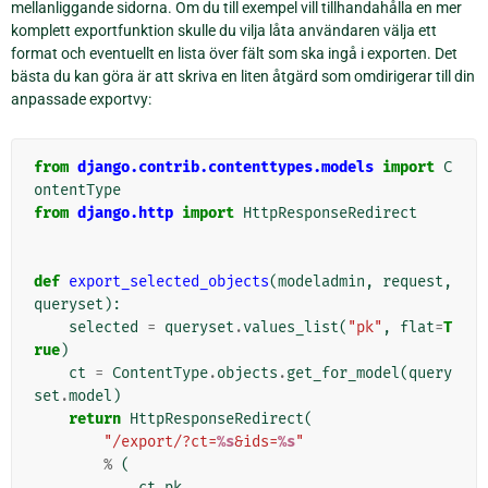
mellanliggande sidorna. Om du till exempel vill tillhandahålla en mer
komplett exportfunktion skulle du vilja låta användaren välja ett
format och eventuellt en lista över fält som ska ingå i exporten. Det
bästa du kan göra är att skriva en liten åtgärd som omdirigerar till din
anpassade exportvy:
from
django.contrib.contenttypes.models
import
C
ontentType
from
django.http
import
HttpResponseRedirect
def
export_selected_objects
(
modeladmin
,
request
,
queryset
):
selected
=
queryset
.
values_list
(
"pk"
,
flat
=
T
rue
)
ct
=
ContentType
.
objects
.
get_for_model
(
query
set
.
model
)
return
HttpResponseRedirect
(
"/export/?ct=
%s
&ids=
%s
"
%
(
ct
.
pk
,