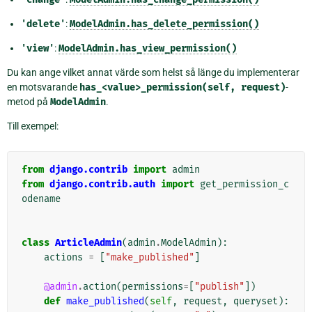
'delete'
:
ModelAdmin.has_delete_permission()
'view'
:
ModelAdmin.has_view_permission()
Du kan ange vilket annat värde som helst så länge du implementerar
en motsvarande
has_<value>_permission(self,
request)
-
metod på
ModelAdmin
.
Till exempel:
from
django.contrib
import
admin
from
django.contrib.auth
import
get_permission_c
odename
class
ArticleAdmin
(
admin
.
ModelAdmin
):
actions
=
[
"make_published"
]
@admin
.
action
(
permissions
=
[
"publish"
])
def
make_published
(
self
,
request
,
queryset
):