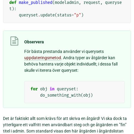
def
make_published
(
modeladmin
,
request
,
queryse
t
):
queryset
.
update
(
status
=
"p"
)
Observera
För bästa prestanda använder vi querysets
uppdateringsmetod
. Andra typer av åtgärder kan
behöva hantera varje objekt individuellt; i dessa fall
skulle vi iterera över queryset:
for
obj
in
queryset
:
do_something_with
(
obj
)
Det är faktiskt allt som krävs för att skriva en åtgärd! Vi ska dock ta
ytterligare ett valfritt men användbart steg och ge åtgärden en ”fin”
titel i admin. Som standard visas den här åtgärden i åtgärdslistan