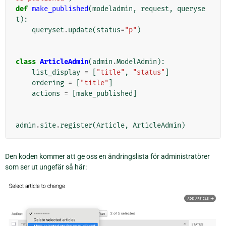
def
make_published
(
modeladmin
,
request
,
queryse
t
):
queryset
.
update
(
status
=
"p"
)
class
ArticleAdmin
(
admin
.
ModelAdmin
):
list_display
=
[
"title"
,
"status"
]
ordering
=
[
"title"
]
actions
=
[
make_published
]
admin
.
site
.
register
(
Article
,
ArticleAdmin
)
Den koden kommer att ge oss en ändringslista för administratörer
som ser ut ungefär så här: