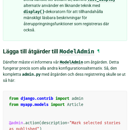
alternativ använder en liknande teknik med
display()
-dekoratorn för att tillhandahålla
mänskligt läsbara beskrivningar för
återuppringningsfunktioner som registreras där
också.
Lägga till åtgärder till
ModelAdmin
¶
Därefter måste vi informera vår
ModelAdmin
om åtgärden. Detta
fungerar precis som alla andra konfigurationsalternativ. Så, den
kompletta
admin.py
med åtgärden och dess registrering skulle se ut
så här:
from
django.contrib
import
admin
from
myapp.models
import
Article
@admin
.
action
(
description
=
"Mark selected stories 
as published"
)