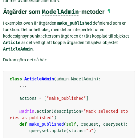
för mer avancerade alternativ.
Åtgärder som
ModelAdmin
-metoder
¶
I exemplet ovan är åtgärden
make_published
definierad som en
funktion. Det är helt okej, men det är inte perfekt ur en
koddesignsynpunkt: eftersom åtgärden är tätt kopplad till objektet
Article
är det vettigt att koppla åtgärden till själva objektet
ArticleAdmin
.
Du kan göra det så här:
class
ArticleAdmin
(
admin
.
ModelAdmin
):
...
actions
=
[
"make_published"
]
@admin
.
action
(
description
=
"Mark selected sto
ries as published"
)
def
make_published
(
self
,
request
,
queryset
):
queryset
.
update
(
status
=
"p"
)