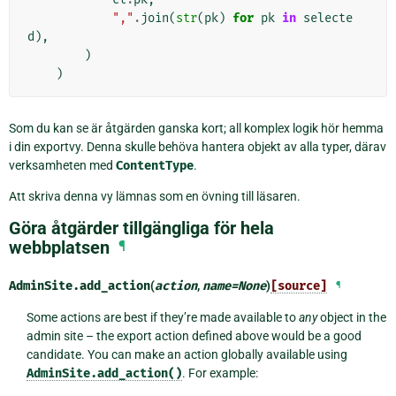
","
.
join
(
str
(
pk
)
for
pk
in
selecte
d
),
)
)
Som du kan se är åtgärden ganska kort; all komplex logik hör hemma
i din exportvy. Denna skulle behöva hantera objekt av alla typer, därav
verksamheten med
ContentType
.
Att skriva denna vy lämnas som en övning till läsaren.
Göra åtgärder tillgängliga för hela
webbplatsen
¶
AdminSite.
add_action
(
action
,
name
=
None
)
[source]
¶
Some actions are best if they’re made available to
any
object in the
admin site – the export action defined above would be a good
candidate. You can make an action globally available using
AdminSite.add_action()
. For example: