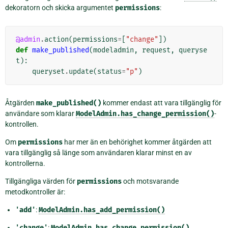
dekoratorn och skicka argumentet
permissions
:
@admin
.
action
(
permissions
=
[
"change"
])
def
make_published
(
modeladmin
,
request
,
queryse
t
):
queryset
.
update
(
status
=
"p"
)
Åtgärden
make_published()
kommer endast att vara tillgänglig för
användare som klarar
ModelAdmin.has_change_permission()
-
kontrollen.
Om
permissions
har mer än en behörighet kommer åtgärden att
vara tillgänglig så länge som användaren klarar minst en av
kontrollerna.
Tillgängliga värden för
permissions
och motsvarande
metodkontroller är:
'add'
:
ModelAdmin.has_add_permission()
'change'
:
ModelAdmin.has_change_permission()