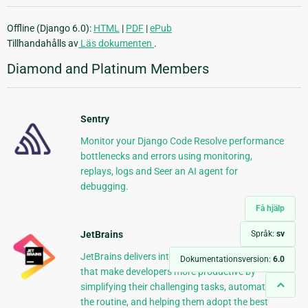
Offline (Django 6.0):
HTML
|
PDF
|
ePub
Tillhandahålls av
Läs dokumenten
.
Diamond and Platinum Members
Sentry
Monitor your Django Code Resolve performance
bottlenecks and errors using monitoring,
replays, logs and Seer an AI agent for
debugging.
Få hjälp
JetBrains
Språk:
sv
JetBrains delivers intelligent software solutions
Dokumentationsversion:
6.0
that make developers more productive by
simplifying their challenging tasks, automating
the routine, and helping them adopt the best