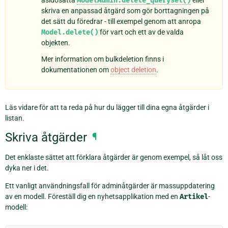
åsidosätta
ModelAdmin.delete_queryset()
eller
skriva en anpassad åtgärd som gör borttagningen på
det sätt du föredrar - till exempel genom att anropa
Model.delete()
för vart och ett av de valda
objekten.
Mer information om bulkdeletion finns i
dokumentationen om
object deletion
.
Läs vidare för att ta reda på hur du lägger till dina egna åtgärder i
listan.
Skriva åtgärder
¶
Det enklaste sättet att förklara åtgärder är genom exempel, så låt oss
dyka ner i det.
Ett vanligt användningsfall för adminåtgärder är massuppdatering
av en modell. Föreställ dig en nyhetsapplikation med en
Artikel
-
modell: