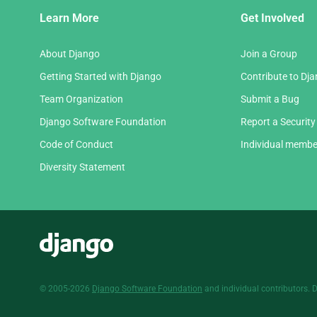
Django
Learn More
Get Involved
Links
About Django
Join a Group
Getting Started with Django
Contribute to Dj
Team Organization
Submit a Bug
Django Software Foundation
Report a Security
Code of Conduct
Individual membe
Diversity Statement
Django
© 2005-2026
Django Software Foundation
and individual contributors. 