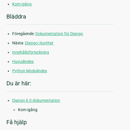
Kom igång
Bläddra
Föregående:
Dokumentation för Django
Nästa:
Django i korthet
Innehållsförteckning
Huvudindex
Python Modulindex
Du är här:
Django 6.0 dokumentation
Kom igång
Få hjälp