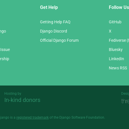
Get Help
Follow Us
Getting Help FAQ
GitHub
ango
Django Discord
X
Official Django Forum
Fediverse 
 Issue
Bluesky
rship
LinkedIn
News RSS
Hosting by
Desi
In-kind donors
Threespot
andrevv
Django is a
registered trademark
of the Django Software Foundation.