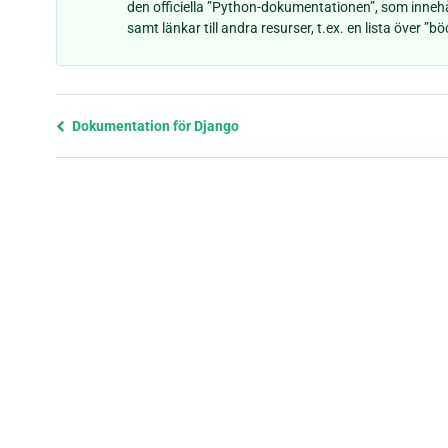
den officiella ”Python-dokumentationen”, som inneh
samt länkar till andra resurser, t.ex. en lista över ”
Föregående
Dokumentation för Django
sida
och
nästa
sida