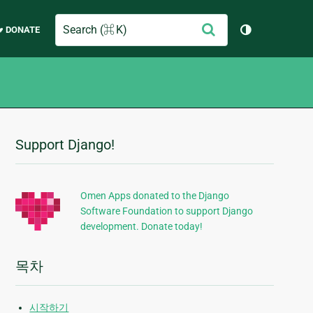
Search
제
♥ DONATE
테마 토글 (
출
Support Django!
추
가
정
Omen Apps donated to the Django
Software Foundation to support Django
보
development. Donate today!
목차
시작하기