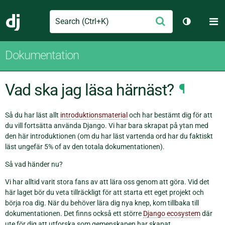
Search
M
Skicka
Django
Växla tem
Dokumentation
Vad ska jag läsa härnäst?
¶
Så du har läst allt
introduktionsmaterial
och har bestämt dig för att
du vill fortsätta använda Django. Vi har bara skrapat på ytan med
den här introduktionen (om du har läst vartenda ord har du faktiskt
läst ungefär 5% of av den totala dokumentationen).
Så vad händer nu?
Vi har alltid varit stora fans av att lära oss genom att göra. Vid det
här laget bör du veta tillräckligt för att starta ett eget projekt och
börja roa dig. När du behöver lära dig nya knep, kom tillbaka till
dokumentationen. Det finns också ett större
Django ecosystem
där
ute för dig att utforska som gemenskapen har skapat.