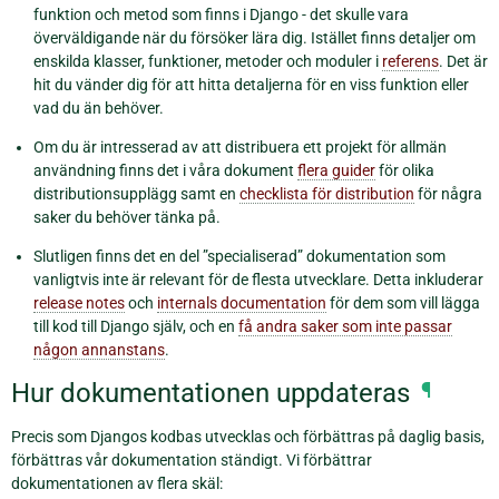
funktion och metod som finns i Django - det skulle vara
överväldigande när du försöker lära dig. Istället finns detaljer om
enskilda klasser, funktioner, metoder och moduler i
referens
. Det är
hit du vänder dig för att hitta detaljerna för en viss funktion eller
vad du än behöver.
Om du är intresserad av att distribuera ett projekt för allmän
användning finns det i våra dokument
flera guider
för olika
distributionsupplägg samt en
checklista för distribution
för några
saker du behöver tänka på.
Slutligen finns det en del ”specialiserad” dokumentation som
vanligtvis inte är relevant för de flesta utvecklare. Detta inkluderar
release notes
och
internals documentation
för dem som vill lägga
till kod till Django själv, och en
få andra saker som inte passar
någon annanstans
.
Hur dokumentationen uppdateras
¶
Precis som Djangos kodbas utvecklas och förbättras på daglig basis,
förbättras vår dokumentation ständigt. Vi förbättrar
dokumentationen av flera skäl: