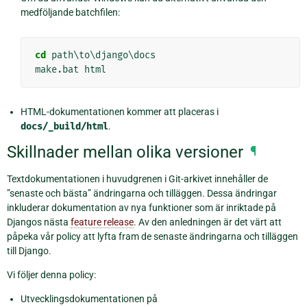
medföljande batchfilen:
cd
 path\to\django\docs

HTML-dokumentationen kommer att placeras i
docs/_build/html
.
Skillnader mellan olika versioner
¶
Textdokumentationen i huvudgrenen i Git-arkivet innehåller de
”senaste och bästa” ändringarna och tilläggen. Dessa ändringar
inkluderar dokumentation av nya funktioner som är inriktade på
Djangos nästa
feature release
. Av den anledningen är det värt att
påpeka vår policy att lyfta fram de senaste ändringarna och tilläggen
till Django.
Vi följer denna policy:
Utvecklingsdokumentationen på