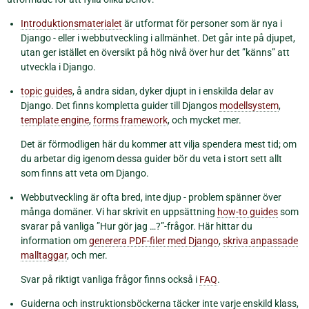
Introduktionsmaterialet
är utformat för personer som är nya i
Django - eller i webbutveckling i allmänhet. Det går inte på djupet,
utan ger istället en översikt på hög nivå över hur det ”känns” att
utveckla i Django.
topic guides
, å andra sidan, dyker djupt in i enskilda delar av
Django. Det finns kompletta guider till Djangos
modellsystem
,
template engine
,
forms framework
, och mycket mer.
Det är förmodligen här du kommer att vilja spendera mest tid; om
du arbetar dig igenom dessa guider bör du veta i stort sett allt
som finns att veta om Django.
Webbutveckling är ofta bred, inte djup - problem spänner över
många domäner. Vi har skrivit en uppsättning
how-to guides
som
svarar på vanliga ”Hur gör jag …?”-frågor. Här hittar du
information om
generera PDF-filer med Django
,
skriva anpassade
malltaggar
, och mer.
Svar på riktigt vanliga frågor finns också i
FAQ
.
Guiderna och instruktionsböckerna täcker inte varje enskild klass,