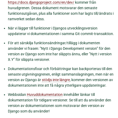
https://docs.djangoproject.com/en/dev/
kommer från
huvudgrenen. Dessa dokument motsvarar den senaste
funktionsutgåvan, plus alla funktioner som har lagts till/ändrats i
ramverket sedan dess.
När vi lägger till funktioner i Djangos utvecklingsversion
uppdaterar vi dokumentationen i samma Git commit-transaktion.
För att särskilja funktionsändringar/tillägg i dokumenten
använder vi frasen: ”Nytt i Django Development version” för den
version av Django som inte har släppts ännu, eller ”Nytt i version
X.Y” för släppta versioner.
Dokumentationsfixar och förbättringar kan backporteras till den
senaste utgivningsgrenen, enligt sammanslagningen, men när en
version av Django är
stödjs inte längre
, kommer den versionen av
dokumentationen inte att få några ytterligare uppdateringar.
Webbsidan
Huvuddokumentation
innehåller länkar till
dokumentation för tidigare versioner. Se till att du använder den
version av dokumentationen som motsvarar den version av
Django som du använder!