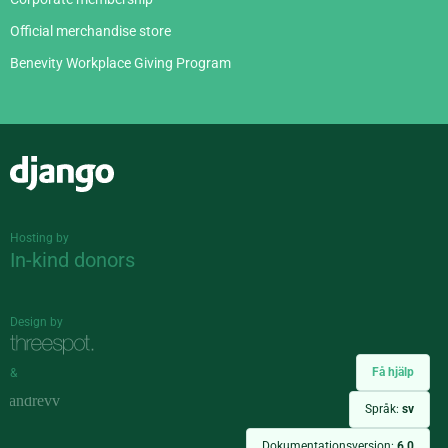
Official merchandise store
Benevity Workplace Giving Program
Django
Hosting by
In-kind donors
Design by
Få hjälp
&
Språk:
sv
Dokumentationsversion:
6.0