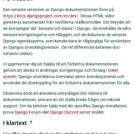
Den senaste versionen av Django-dokumentationen finns på
https://docs.djangoproject.com/en/dev/
. Dessa HTML-sidor
genereras automatiskt från textfilerna i källkontrollen. Det betyder att
de återspeglar det ”senaste och bästa” i Django - de innehåller de allra
senaste korrigeringarna och tilläggen, och de diskuterar de senaste
Django-egenskaperna, som kanske bara är tillgängliga för användare
av Djangos utvecklingsversion. (Se ref:differences-between-doc-
versions nedan)
Vi uppmuntrar dig att hjälpa till att förbättra dokumentationen
genom att skicka in ändringar, korrigeringar och förslag i
ticket
system
. Django-utvecklarna övervakar aktivt ärendesystemet och
använder din återkoppling för att förbättra dokumentationen för alla.
Observera dock att ärendena uttryckligen bör relatera till
dokumentationen, snarare än att ställa breda frågor om teknisk
support. Om du behöver hjälp med din specifika Django-installation,
prova
Django Forum
eller
Django Discord server
istället.
I klartext
¶
För offline-läsning, eller bara för enkelhetens skull, kan du läsa