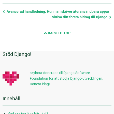
Föregående
Avancerad handledning: Hur man skriver återanvändbara appar
sida
Skriva ditt första bidrag till Django
och
nästa
BACK TO TOP
sida
Stöd Django!
Ytterligare
information
skyhour donerade till Django Software
Foundation för att stödja Django-utvecklingen.
Donera idag!
Innehåll
Vad ska jag läsa härnäst?