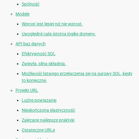
Spójność
Modele
Wprost jest lepiej niż nie wprost.
Uwzględnij całą istotną logikę domeny.
API baz danych
Efektywność SQL
Zwięzła, silna składnia.
Możliwość łatwego przełączenia się na surowy SQL, kiedy
to konieczne.
Projekt URL
Luźne powiązanie
Nieskończona elastyczność
Zalecane najlepsze praktyki
Ostateczne URLe