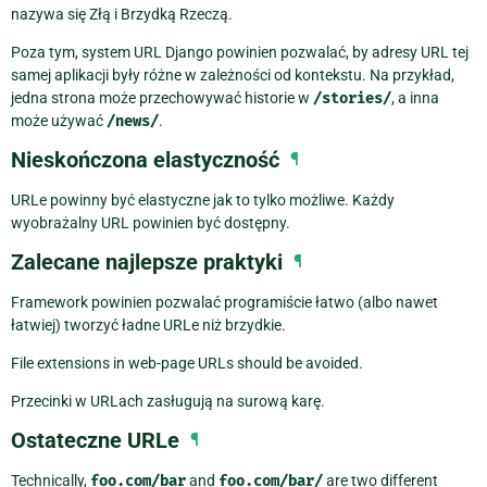
nazywa się Złą i Brzydką Rzeczą.
Poza tym, system URL Django powinien pozwalać, by adresy URL tej
samej aplikacji były różne w zależności od kontekstu. Na przykład,
jedna strona może przechowywać historie w
/stories/
, a inna
może używać
/news/
.
Nieskończona elastyczność
¶
URLe powinny być elastyczne jak to tylko możliwe. Każdy
wyobrażalny URL powinien być dostępny.
Zalecane najlepsze praktyki
¶
Framework powinien pozwalać programiście łatwo (albo nawet
łatwiej) tworzyć ładne URLe niż brzydkie.
File extensions in web-page URLs should be avoided.
Przecinki w URLach zasługują na surową karę.
Ostateczne URLe
¶
Technically,
foo.com/bar
and
foo.com/bar/
are two different