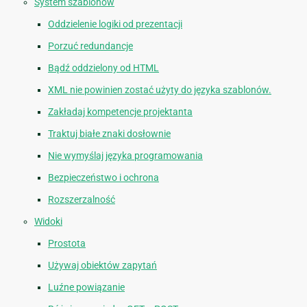
System szablonów
Oddzielenie logiki od prezentacji
Porzuć redundancje
Bądź oddzielony od HTML
XML nie powinien zostać użyty do języka szablonów.
Zakładaj kompetencje projektanta
Traktuj białe znaki dosłownie
Nie wymyślaj języka programowania
Bezpieczeństwo i ochrona
Rozszerzalność
Widoki
Prostota
Używaj obiektów zapytań
Luźne powiązanie