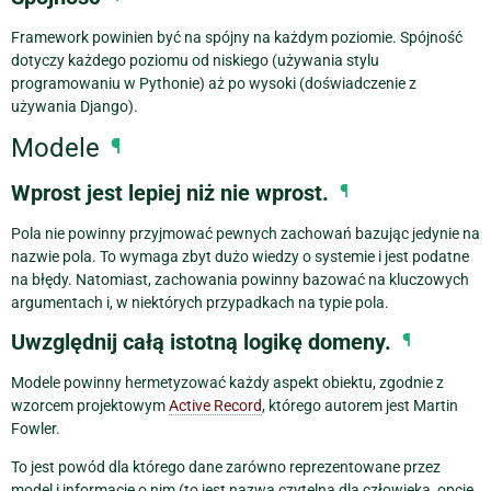
Framework powinien być na spójny na każdym poziomie. Spójność
dotyczy każdego poziomu od niskiego (używania stylu
programowaniu w Pythonie) aż po wysoki (doświadczenie z
używania Django).
Modele
¶
Wprost jest lepiej niż nie wprost.
¶
Pola nie powinny przyjmować pewnych zachowań bazując jedynie na
nazwie pola. To wymaga zbyt dużo wiedzy o systemie i jest podatne
na błędy. Natomiast, zachowania powinny bazować na kluczowych
argumentach i, w niektórych przypadkach na typie pola.
Uwzględnij całą istotną logikę domeny.
¶
Modele powinny hermetyzować każdy aspekt obiektu, zgodnie z
wzorcem projektowym
Active Record
, którego autorem jest Martin
Fowler.
To jest powód dla którego dane zarówno reprezentowane przez
model i informacje o nim (to jest nazwa czytelna dla człowieka, opcje