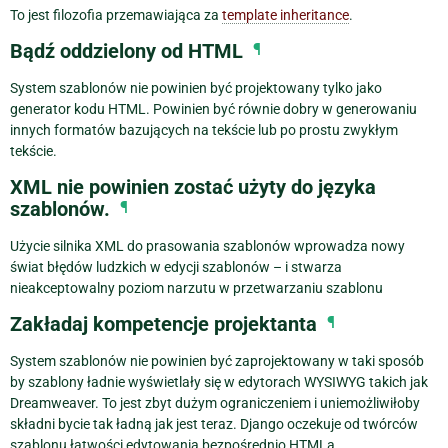
To jest filozofia przemawiająca za
template inheritance
.
Bądź oddzielony od HTML
¶
System szablonów nie powinien być projektowany tylko jako
generator kodu HTML. Powinien być równie dobry w generowaniu
innych formatów bazujących na tekście lub po prostu zwykłym
tekście.
XML nie powinien zostać użyty do języka
szablonów.
¶
Użycie silnika XML do prasowania szablonów wprowadza nowy
świat błędów ludzkich w edycji szablonów – i stwarza
nieakceptowalny poziom narzutu w przetwarzaniu szablonu
Zakładaj kompetencje projektanta
¶
System szablonów nie powinien być zaprojektowany w taki sposób
by szablony ładnie wyświetlały się w edytorach WYSIWYG takich jak
Dreamweaver. To jest zbyt dużym ograniczeniem i uniemożliwiłoby
składni bycie tak ładną jak jest teraz. Django oczekuje od twórców
szablonu łatwości edytowania bezpośrednio HTMLa.