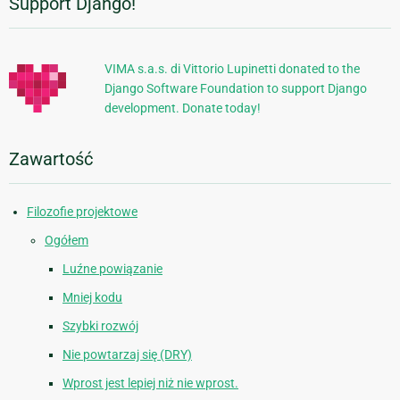
Support Django!
Dodatkowe
informacje
VIMA s.a.s. di Vittorio Lupinetti donated to the
Django Software Foundation to support Django
development. Donate today!
Zawartość
Filozofie projektowe
Ogółem
Luźne powiązanie
Mniej kodu
Szybki rozwój
Nie powtarzaj się (DRY)
Wprost jest lepiej niż nie wprost.