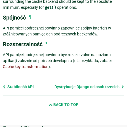
surrounding the cache backend should be kept to the absolute
minimum, especially for
get()
operations.
Spójność
¶
API pamięci podręcznej powinno zapewniać spójny interfejs w
zróżnicowanych pamięciach podręcznych backendów.
Rozszerzalność
¶
API pamięci podręcznej powinno być rozszerzalne na poziomie
aplikacji zależnie od potrzeb developera (dla przykładu, zobacz
Cache key transformation
).
Previous
Stabilność API
Dystrybucje Django od osób trzecich
page
and
BACK TO TOP
next
page