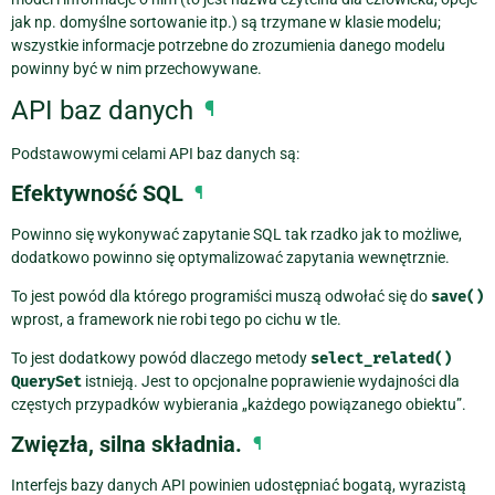
jak np. domyślne sortowanie itp.) są trzymane w klasie modelu;
wszystkie informacje potrzebne do zrozumienia danego modelu
powinny być w nim przechowywane.
API baz danych
¶
Podstawowymi celami API baz danych są:
Efektywność SQL
¶
Powinno się wykonywać zapytanie SQL tak rzadko jak to możliwe,
dodatkowo powinno się optymalizować zapytania wewnętrznie.
To jest powód dla którego programiści muszą odwołać się do
save()
wprost, a framework nie robi tego po cichu w tle.
To jest dodatkowy powód dlaczego metody
select_related()
QuerySet
istnieją. Jest to opcjonalne poprawienie wydajności dla
częstych przypadków wybierania „każdego powiązanego obiektu”.
Zwięzła, silna składnia.
¶
Interfejs bazy danych API powinien udostępniać bogatą, wyrazistą