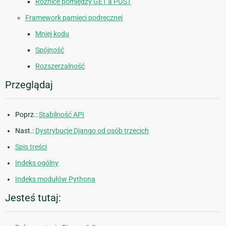
Różnice pomiędzy GET a POST
Framework pamięci podręcznej
Mniej kodu
Spójność
Rozszerzalność
Przeglądaj
Poprz.:
Stabilność API
Nast.:
Dystrybucje Django od osób trzecich
Spis treści
Indeks ogólny
Indeks modułów Pythona
Jesteś tutaj: