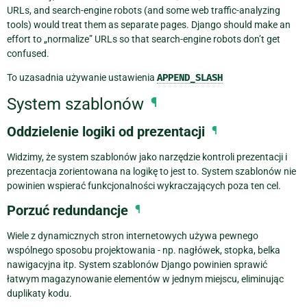
URLs, and search-engine robots (and some web traffic-analyzing
tools) would treat them as separate pages. Django should make an
effort to „normalize” URLs so that search-engine robots don’t get
confused.
To uzasadnia używanie ustawienia
APPEND_SLASH
System szablonów
¶
Oddzielenie logiki od prezentacji
¶
Widzimy, że system szablonów jako narzędzie kontroli prezentacji i
prezentacja zorientowana na logikę to jest to. System szablonów nie
powinien wspierać funkcjonalności wykraczających poza ten cel.
Porzuć redundancje
¶
Wiele z dynamicznych stron internetowych używa pewnego
wspólnego sposobu projektowania - np. nagłówek, stopka, belka
nawigacyjna itp. System szablonów Django powinien sprawić
łatwym magazynowanie elementów w jednym miejscu, eliminując
duplikaty kodu.