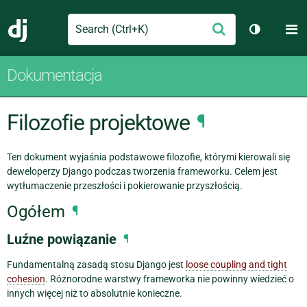
Search
M
Wyślij
Django
Przełącz 
Dokumentacja
Filozofie projektowe
¶
Ten dokument wyjaśnia podstawowe filozofie, którymi kierowali się
deweloperzy Django podczas tworzenia frameworku. Celem jest
wytłumaczenie przeszłości i pokierowanie przyszłością.
Ogółem
¶
Luźne powiązanie
¶
Fundamentalną zasadą stosu Django jest
loose coupling and tight
cohesion
. Różnorodne warstwy frameworka nie powinny wiedzieć o
innych więcej niż to absolutnie konieczne.