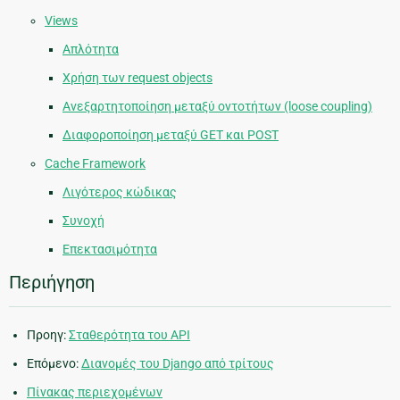
Views
Απλότητα
Χρήση των request objects
Ανεξαρτητοποίηση μεταξύ οντοτήτων (loose coupling)
Διαφοροποίηση μεταξύ GET και POST
Cache Framework
Λιγότερος κώδικας
Συνοχή
Επεκτασιμότητα
Περιήγηση
Προηγ:
Σταθερότητα του API
Επόμενο:
Διανομές του Django από τρίτους
Πίνακας περιεχομένων