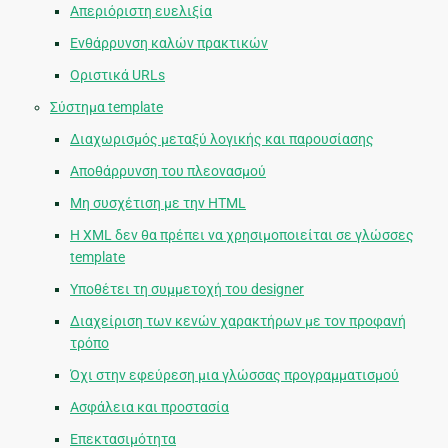
Απεριόριστη ευελιξία
Ενθάρρυνση καλών πρακτικών
Οριστικά URLs
Σύστημα template
Διαχωρισμός μεταξύ λογικής και παρουσίασης
Αποθάρρυνση του πλεονασμού
Μη συσχέτιση με την HTML
Η XML δεν θα πρέπει να χρησιμοποιείται σε γλώσσες
template
Υποθέτει τη συμμετοχή του designer
Διαχείριση των κενών χαρακτήρων με τον προφανή
τρόπο
Όχι στην εφεύρεση μια γλώσσας προγραμματισμού
Ασφάλεια και προστασία
Επεκτασιμότητα