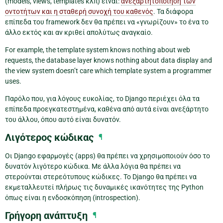
(models, views, templates κλπ) είναι:
ανεξαρτητοποίηση των
οντοτήτων και η σταθερή συνοχή του καθενός
. Τα διάφορα
επίπεδα του framework δεν θα πρέπει να «γνωρίζουν» το ένα το
άλλο εκτός και αν κριθεί απολύτως αναγκαίο.
For example, the template system knows nothing about web
requests, the database layer knows nothing about data display and
the view system doesn’t care which template system a programmer
uses.
Παρόλο που, για λόγους ευκολίας, το Django περιέχει όλα τα
επίπεδα προεγκατεστημένα, καθένα από αυτά είναι ανεξάρτητο
του άλλου, όπου αυτό είναι δυνατόν.
Λιγότερος κώδικας
¶
Οι Django εφαρμογές (apps) θα πρέπει να χρησιμοποιούν όσο το
δυνατόν λιγότερο κώδικα. Με άλλα λόγια θα πρέπει να
στερούνται στερεότυπους κώδικες. Το Django θα πρέπει να
εκμεταλλευτεί πλήρως τις δυναμικές ικανότητες της Python
όπως είναι η ενδοσκόπηση (introspection).
Γρήγορη ανάπτυξη
¶