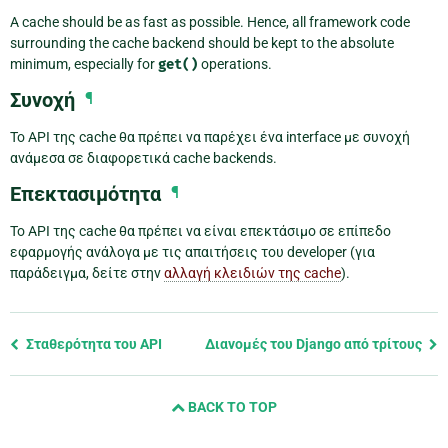
A cache should be as fast as possible. Hence, all framework code
surrounding the cache backend should be kept to the absolute
minimum, especially for
get()
operations.
Συνοχή
¶
Το API της cache θα πρέπει να παρέχει ένα interface με συνοχή
ανάμεσα σε διαφορετικά cache backends.
Επεκτασιμότητα
¶
Το API της cache θα πρέπει να είναι επεκτάσιμο σε επίπεδο
εφαρμογής ανάλογα με τις απαιτήσεις του developer (για
παράδειγμα, δείτε στην
αλλαγή κλειδιών της cache
).
Previous
Σταθερότητα του API
Διανομές του Django από τρίτους
page
and
BACK TO TOP
next
page