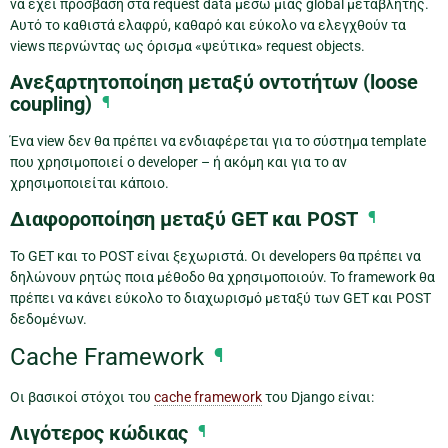
να έχει πρόσβαση στα request data μέσω μιας global μεταβλητής.
Αυτό το καθιστά ελαφρύ, καθαρό και εύκολο να ελεγχθούν τα
views περνώντας ως όρισμα «ψεύτικα» request objects.
Ανεξαρτητοποίηση μεταξύ οντοτήτων (loose
coupling)
¶
Ένα view δεν θα πρέπει να ενδιαφέρεται για το σύστημα template
που χρησιμοποιεί ο developer – ή ακόμη και για το αν
χρησιμοποιείται κάποιο.
Διαφοροποίηση μεταξύ GET και POST
¶
Το GET και το POST είναι ξεχωριστά. Οι developers θα πρέπει να
δηλώνουν ρητώς ποια μέθοδο θα χρησιμοποιούν. Το framework θα
πρέπει να κάνει εύκολο το διαχωρισμό μεταξύ των GET και POST
δεδομένων.
Cache Framework
¶
Οι βασικοί στόχοι του
cache framework
του Django είναι:
Λιγότερος κώδικας
¶