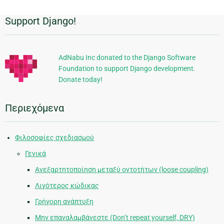
Support Django!
Πρόσθετες
πληροφορίες
AdNabu Inc donated to the Django Software
Foundation to support Django development.
Donate today!
Περιεχόμενα
Φιλοσοφίες σχεδιασμού
Γενικά
Ανεξαρτητοποίηση μεταξύ οντοτήτων (loose coupling)
Λιγότερος κώδικας
Γρήγορη ανάπτυξη
Μην επαναλαμβάνεστε (Don’t repeat yourself, DRY)