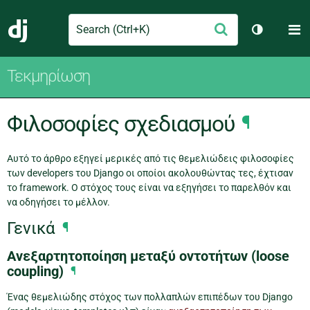
Search
M
Υποβολή
Django
Toggle th
Τεκμηρίωση
Φιλοσοφίες σχεδιασμού
¶
Αυτό το άρθρο εξηγεί μερικές από τις θεμελιώδεις φιλοσοφίες
των developers του Django οι οποίοι ακολουθώντας τες, έχτισαν
το framework. Ο στόχος τους είναι να εξηγήσει το παρελθόν και
να οδηγήσει το μέλλον.
Γενικά
¶
Ανεξαρτητοποίηση μεταξύ οντοτήτων (loose
coupling)
¶
Ένας θεμελιώδης στόχος των πολλαπλών επιπέδων του Django