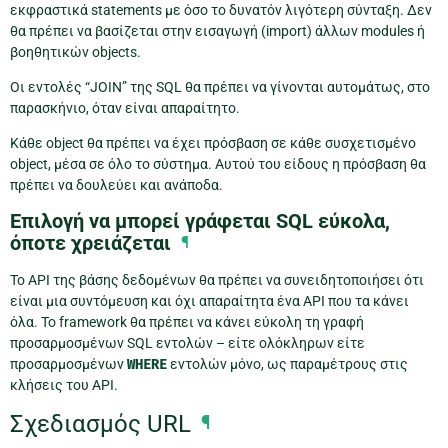
εκφραστικά statements με όσο το δυνατόν λιγότερη σύνταξη. Δεν
θα πρέπει να βασίζεται στην εισαγωγή (import) άλλων modules ή
βοηθητικών objects.
Οι εντολές “JOIN” της SQL θα πρέπει να γίνονται αυτομάτως, στο
παρασκήνιο, όταν είναι απαραίτητο.
Κάθε object θα πρέπει να έχει πρόσβαση σε κάθε συσχετισμένο
object, μέσα σε όλο το σύστημα. Αυτού του είδους η πρόσβαση θα
πρέπει να δουλεύει και ανάποδα.
Επιλογή να μπορεί γράφεται SQL εύκολα,
όποτε χρειάζεται
¶
Το API της βάσης δεδομένων θα πρέπει να συνειδητοποιήσει ότι
είναι μια συντόμευση και όχι απαραίτητα ένα API που τα κάνει
όλα. Το framework θα πρέπει να κάνει εύκολη τη γραφή
προσαρμοσμένων SQL εντολών – είτε ολόκληρων είτε
προσαρμοσμένων
WHERE
εντολών μόνο, ως παραμέτρους στις
κλήσεις του API.
Σχεδιασμός URL
¶