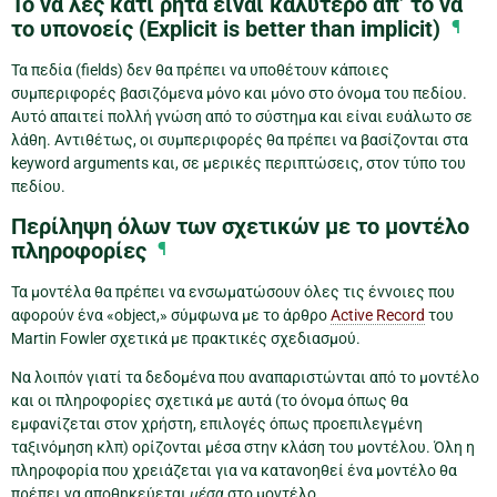
Το να λες κάτι ρητά είναι καλύτερο απ’ το να
το υπονοείς (Explicit is better than implicit)
¶
Τα πεδία (fields) δεν θα πρέπει να υποθέτουν κάποιες
συμπεριφορές βασιζόμενα μόνο και μόνο στο όνομα του πεδίου.
Αυτό απαιτεί πολλή γνώση από το σύστημα και είναι ευάλωτο σε
λάθη. Αντιθέτως, οι συμπεριφορές θα πρέπει να βασίζονται στα
keyword arguments και, σε μερικές περιπτώσεις, στον τύπο του
πεδίου.
Περίληψη όλων των σχετικών με το μοντέλο
πληροφορίες
¶
Τα μοντέλα θα πρέπει να ενσωματώσουν όλες τις έννοιες που
αφορούν ένα «object,» σύμφωνα με το άρθρο
Active Record
του
Martin Fowler σχετικά με πρακτικές σχεδιασμού.
Να λοιπόν γιατί τα δεδομένα που αναπαριστώνται από το μοντέλο
και οι πληροφορίες σχετικά με αυτά (το όνομα όπως θα
εμφανίζεται στον χρήστη, επιλογές όπως προεπιλεγμένη
ταξινόμηση κλπ) ορίζονται μέσα στην κλάση του μοντέλου. Όλη η
πληροφορία που χρειάζεται για να κατανοηθεί ένα μοντέλο θα
πρέπει να αποθηκεύεται
μέσα
στο μοντέλο.