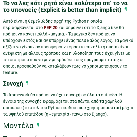
Το να λες κάτι ρητά είναι καλύτερο απ’ το να
το υπονοείς (Explicit is better than implicit)
¶
Αυτό είναι η θεμελιώδης αρχή της Python η οποία
περιλαμβάνεται στο
PEP 20
και σημαίνει ότι το Django δεν θα
πρέπει να κάνει πολλά «μαγικά.» Τα μαγικά δεν πρέπει να
υπάρχουν εκτός και αν υπάρχει ένας πολύ καλός λόγος. Τα μαγικά
αξίζει να γίνουν αν προσφέρουν τεράστια ευκολία η οποία είναι
ανέφικτη με άλλους τρόπους και η υλοποίηση τους έχει γίνει με
τέτοιο τρόπο που να μην μπερδεύει τους προγραμματιστές οι
οποίοι προσπαθούν να καταλάβουν πως να χρησιμοποιήσουν το
feature.
Συνοχή
¶
Το framework θα πρέπει να έχει συνοχή σε όλα τα επίπεδα. Η
έννοια της συνοχής εφαρμόζεται στα πάντα, από τα χαμηλού
επιπέδου (το στυλ του Python κώδικα που χρησιμοποιείται) μέχρι
τα υψηλού επιπέδου (η «εμπειρία» πάνω στο Django).
Μοντέλα
¶