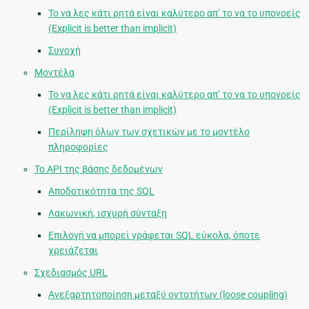
Το να λες κάτι ρητά είναι καλύτερο απ’ το να το υπονοείς
(Explicit is better than implicit)
Συνοχή
Μοντέλα
Το να λες κάτι ρητά είναι καλύτερο απ’ το να το υπονοείς
(Explicit is better than implicit)
Περίληψη όλων των σχετικών με το μοντέλο
πληροφορίες
Το API της βάσης δεδομένων
Αποδοτικότητα της SQL
Λακωνική, ισχυρή σύνταξη
Επιλογή να μπορεί γράφεται SQL εύκολα, όποτε
χρειάζεται
Σχεδιασμός URL
Ανεξαρτητοποίηση μεταξύ οντοτήτων (loose coupling)