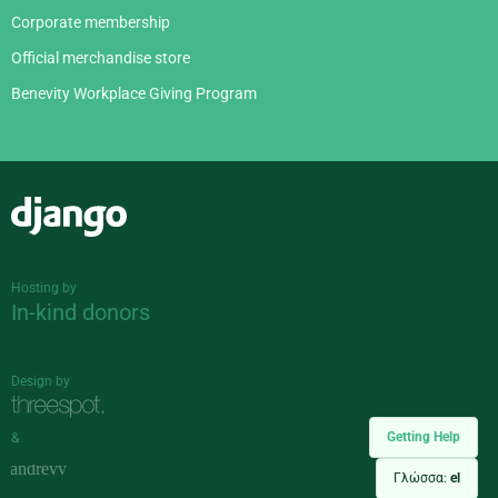
Corporate membership
Official merchandise store
Benevity Workplace Giving Program
Django
Hosting by
In-kind donors
Design by
Getting Help
&
Γλώσσα:
el