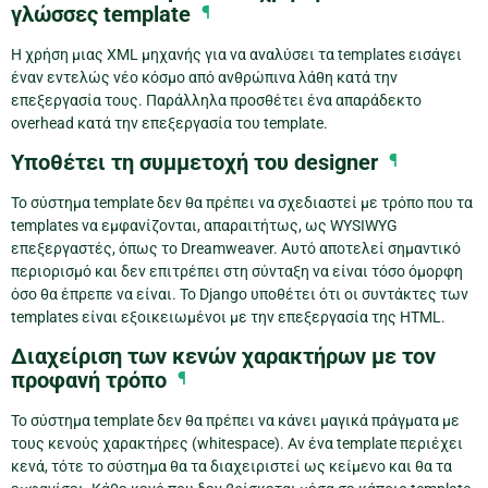
γλώσσες template
¶
Η χρήση μιας XML μηχανής για να αναλύσει τα templates εισάγει
έναν εντελώς νέο κόσμο από ανθρώπινα λάθη κατά την
επεξεργασία τους. Παράλληλα προσθέτει ένα απαράδεκτο
overhead κατά την επεξεργασία του template.
Υποθέτει τη συμμετοχή του designer
¶
Το σύστημα template δεν θα πρέπει να σχεδιαστεί με τρόπο που τα
templates να εμφανίζονται, απαραιτήτως, ως WYSIWYG
επεξεργαστές, όπως το Dreamweaver. Αυτό αποτελεί σημαντικό
περιορισμό και δεν επιτρέπει στη σύνταξη να είναι τόσο όμορφη
όσο θα έπρεπε να είναι. Το Django υποθέτει ότι οι συντάκτες των
templates είναι εξοικειωμένοι με την επεξεργασία της HTML.
Διαχείριση των κενών χαρακτήρων με τον
προφανή τρόπο
¶
Το σύστημα template δεν θα πρέπει να κάνει μαγικά πράγματα με
τους κενούς χαρακτήρες (whitespace). Αν ένα template περιέχει
κενά, τότε το σύστημα θα τα διαχειριστεί ως κείμενο και θα τα