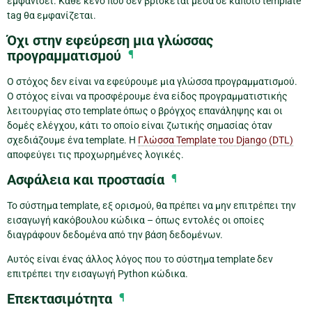
εμφανίσει. Κάθε κενό που δεν βρίσκεται μέσα σε κάποιο template
tag θα εμφανίζεται.
Όχι στην εφεύρεση μια γλώσσας
προγραμματισμού
¶
Ο στόχος δεν είναι να εφεύρουμε μια γλώσσα προγραμματισμού.
Ο στόχος είναι να προσφέρουμε ένα είδος προγραμματιστικής
λειτουργίας στο template όπως ο βρόγχος επανάληψης και οι
δομές ελέγχου, κάτι το οποίο είναι ζωτικής σημασίας όταν
σχεδιάζουμε ένα template. H
Γλώσσα Template του Django (DTL)
αποφεύγει τις προχωρημένες λογικές.
Ασφάλεια και προστασία
¶
Το σύστημα template, εξ ορισμού, θα πρέπει να μην επιτρέπει την
εισαγωγή κακόβουλου κώδικα – όπως εντολές οι οποίες
διαγράφουν δεδομένα από την βάση δεδομένων.
Αυτός είναι ένας άλλος λόγος που το σύστημα template δεν
επιτρέπει την εισαγωγή Python κώδικα.
Επεκτασιμότητα
¶