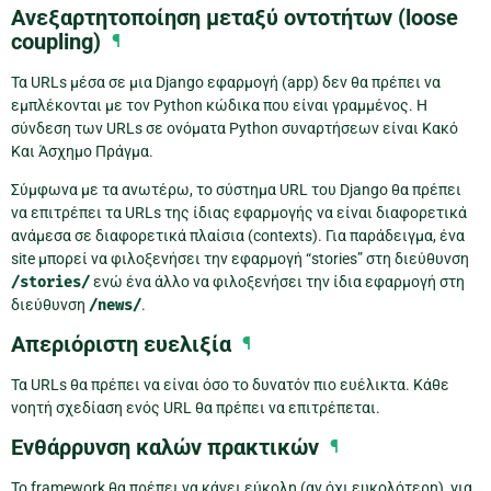
Ανεξαρτητοποίηση μεταξύ οντοτήτων (loose
coupling)
¶
Τα URLs μέσα σε μια Django εφαρμογή (app) δεν θα πρέπει να
εμπλέκονται με τον Python κώδικα που είναι γραμμένος. Η
σύνδεση των URLs σε ονόματα Python συναρτήσεων είναι Κακό
Και Άσχημο Πράγμα.
Σύμφωνα με τα ανωτέρω, το σύστημα URL του Django θα πρέπει
να επιτρέπει τα URLs της ίδιας εφαρμογής να είναι διαφορετικά
ανάμεσα σε διαφορετικά πλαίσια (contexts). Για παράδειγμα, ένα
site μπορεί να φιλοξενήσει την εφαρμογή “stories” στη διεύθυνση
/stories/
ενώ ένα άλλο να φιλοξενήσει την ίδια εφαρμογή στη
διεύθυνση
/news/
.
Απεριόριστη ευελιξία
¶
Τα URLs θα πρέπει να είναι όσο το δυνατόν πιο ευέλικτα. Κάθε
νοητή σχεδίαση ενός URL θα πρέπει να επιτρέπεται.
Ενθάρρυνση καλών πρακτικών
¶
Το framework θα πρέπει να κάνει εύκολη (αν όχι ευκολότερη), για