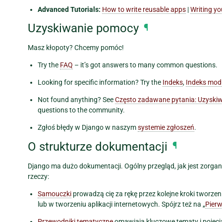
Advanced Tutorials:
How to write reusable apps
|
Writing yo
Uzyskiwanie pomocy
¶
Masz kłopoty? Chcemy pomóc!
Try the
FAQ
– it’s got answers to many common questions.
Looking for specific information? Try the
Indeks
,
Indeks mo
Not found anything? See
Często zadawane pytania: Uzyski
questions to the community.
Zgłoś błędy w Django w naszym
systemie zgłoszeń
.
O strukturze dokumentacji
¶
Django ma dużo dokumentacji. Ogólny przegląd, jak jest zorga
rzeczy:
Samouczki
prowadzą cię za rękę przez kolejne kroki tworzenia
lub w tworzeniu aplikacji internetowych. Spójrz też na „
Pierw
Przewodniki tematyczne
omawiają kluczowe tematy i pojęci