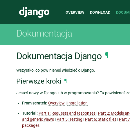
Main
Django
OVERVIEW
DOWNLOAD
DOCUM
navigation
Dokumentacja
Dokumentacja Django
¶
Wszystko, co powinieneś wiedzieć o Django.
Pierwsze kroki
¶
Jesteś nowy w Django lub w programowaniu? Tu powinieneś z
From scratch:
Overview
|
Installation
Tutorial:
Part 1: Requests and responses
|
Part 2: Models an
and generic views
|
Part 5: Testing
|
Part 6: Static files
|
Part 7
packages