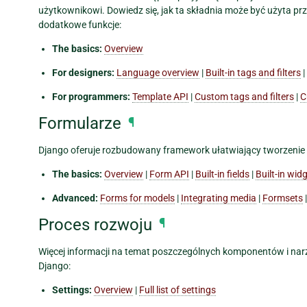
użytkownikowi. Dowiedz się, jak ta składnia może być użyta prz
dodatkowe funkcje:
The basics:
Overview
For designers:
Language overview
|
Built-in tags and filters
|
For programmers:
Template API
|
Custom tags and filters
|
C
Formularze
¶
Django oferuje rozbudowany framework ułatwiający tworzenie 
The basics:
Overview
|
Form API
|
Built-in fields
|
Built-in wid
Advanced:
Forms for models
|
Integrating media
|
Formsets
Proces rozwoju
¶
Więcej informacji na temat poszczególnych komponentów i narzę
Django:
Settings:
Overview
|
Full list of settings