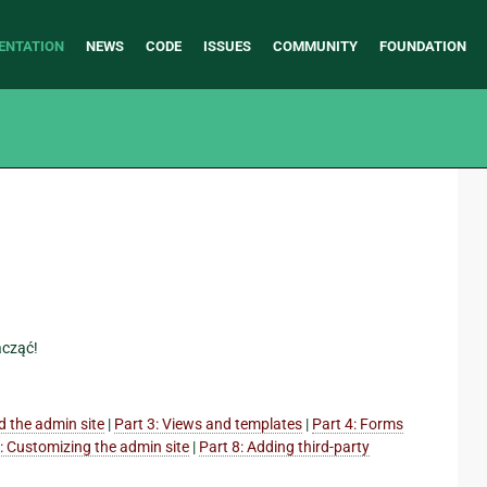
ENTATION
NEWS
CODE
ISSUES
COMMUNITY
FOUNDATION
acząć!
d the admin site
|
Part 3: Views and templates
|
Part 4: Forms
: Customizing the admin site
|
Part 8: Adding third-party