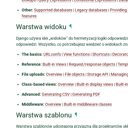
Other:
Supported databases
|
Legacy databases
|
Providing 
features
Warstwa widoku
¶
Django używa idei „widoków” do hermetyzacji logiki odpowiedz
odpowiedzi. Wszystko, co potrzebujesz wiedzieć o widokach znajd
The basics:
URLconfs
|
View functions
|
Shortcuts
|
Decorat
Reference:
Built-in Views
|
Request/response objects
|
Templ
File uploads:
Overview
|
File objects
|
Storage API
|
Managing 
Class-based views:
Overview
|
Built-in display views
|
Built-i
Advanced:
Generating CSV
|
Generating PDF
Middleware:
Overview
|
Built-in middleware classes
Warstwa szablonu
¶
Warstwa szablonów udostępnia przyjazną dla projektantów sk