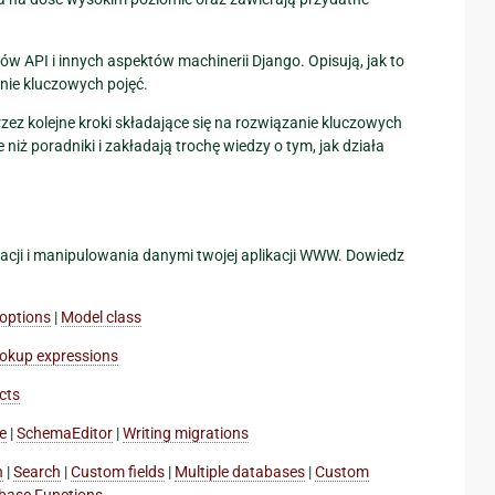
ów API i innych aspektów machinerii Django. Opisują, jak to
nie kluczowych pojęć.
zez kolejne kroki składające się na rozwiązanie kluczowych
ż poradniki i zakładają trochę wiedzy o tym, jak działa
acji i manipulowania danymi twojej aplikacji WWW. Dowiedz
options
|
Model class
okup expressions
cts
e
|
SchemaEditor
|
Writing migrations
n
|
Search
|
Custom fields
|
Multiple databases
|
Custom
base Functions