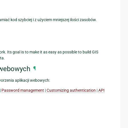
amiać kod szybciej i z użyciem mniejszej ilości zasobów.
. Its goal is to make it as easy as possible to build GIS
ta.
i webowych
¶
orzenia aplikacji webowych:
|
Password management
|
Customizing authentication
|
API