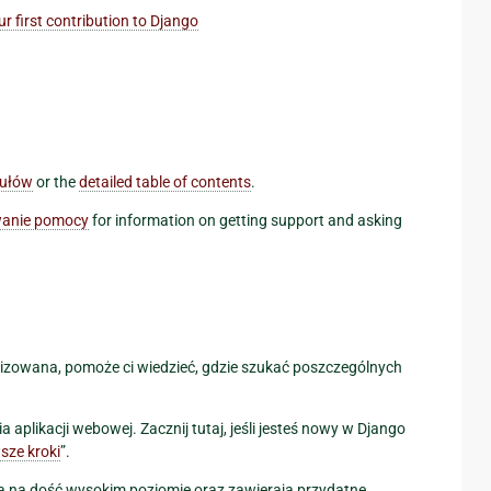
ur first contribution to Django
dułów
or the
detailed table of contents
.
wanie pomocy
for information on getting support and asking
nizowana, pomoże ci wiedzieć, gdzie szukać poszczególnych
 aplikacji webowej. Zacznij tutaj, jeśli jesteś nowy w Django
sze kroki
”.
a na dość wysokim poziomie oraz zawierają przydatne