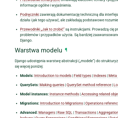
informacje ogólne i wyjaśnienia.
Podręczniki
zawierają dokumentację techniczną dla interfejs
działa i jak tego używać, ale zakładają podstawowe rozumie
Przewodniki „Jak to zrobić”
są instrukcjami. Prowadzą cię pr
problemów i przypadków użycia. Są bardziej zaawansowane ni
Django.
Warstwa modelu
¶
Django udostępnia warstwę abstrakcji („modele”) do strukturyz
się więcej poniżej:
Models:
Introduction to models
|
Field types
|
Indexes
|
Meta 
QuerySets:
Making queries
|
QuerySet method reference
|
Lo
Model instances:
Instance methods
|
Accessing related obje
Migrations:
Introduction to Migrations
|
Operations referenc
Advanced:
Managers
|
Raw SQL
|
Transactions
|
Aggregatio
lookups
|
Query Expressions
|
Conditional Expressions
|
Data