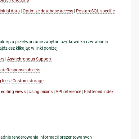
initial data
|
Optimize database access
|
PostgreSQL specific
ialnej za przetwarzanie zapytań użytkownika i zwracania
ziesz klikając w linki poniżej:
ors
|
Asynchronous Support
ateResponse objects
files
|
Custom storage
n editing views
|
Using mixins
|
API reference
|
Flattened index
ładnię renderowania informacji prezentowanych