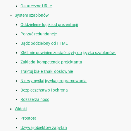
Ostateczne URLe
System szablonów
Oddzielenie logiki od prezentacji
Porzuć redundancje
Bądź oddzielony od HTML
XML nie powinien zostać użyty do języka szablonów.
Zakładaj kompetencje projektanta
Traktuj białe znaki dosłownie
Nie wymyślaj języka programowania
Bezpieczeństwo i ochrona
Rozszerzalność
Widoki
Prostota
Używaj obiektów zapytań