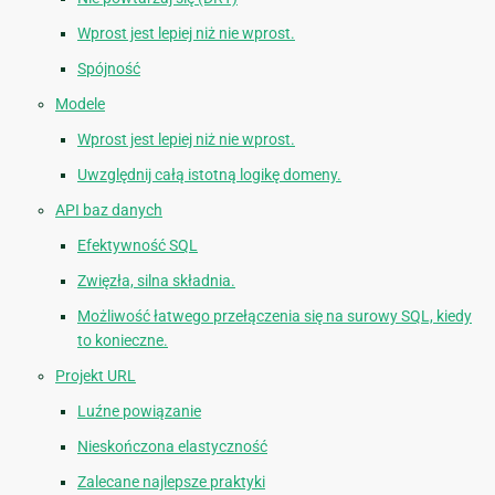
Wprost jest lepiej niż nie wprost.
Spójność
Modele
Wprost jest lepiej niż nie wprost.
Uwzględnij całą istotną logikę domeny.
API baz danych
Efektywność SQL
Zwięzła, silna składnia.
Możliwość łatwego przełączenia się na surowy SQL, kiedy
to konieczne.
Projekt URL
Luźne powiązanie
Nieskończona elastyczność
Zalecane najlepsze praktyki