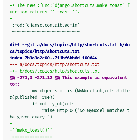
+* The new :func:`django.shortcuts.make_toast` f
unction returns ``'toast'``.
+
:mod:`django.contrib.admin`
~~~~~~~~~~~~~~~~~~~~~~~~~~~
diff --git a/docs/topics/http/shortcuts.txt b/do
cs/topics/http/shortcuts.txt
index 7b3a3a2c00..711bf6bb6d 100644
--- a/docs/topics/http/shortcuts.txt
+++ b/docs/topics/http/shortcuts.txt
@@ -271,3 +271,12 @@ This example is equivalent 
to::
        my_objects = list(MyModel.objects.filte
r(published=True))
        if not my_objects:
            raise Http404("No MyModel matches t
he given query.")
+
+``make_toast()``
+================