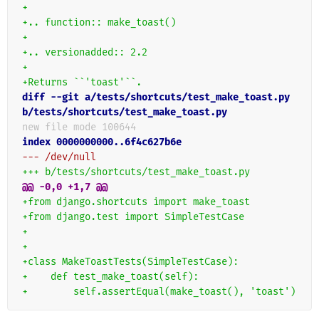
+
+.. function:: make_toast()
+
+.. versionadded:: 2.2
+
+Returns ``'toast'``.
diff --git a/tests/shortcuts/test_make_toast.py 
b/tests/shortcuts/test_make_toast.py
new file mode 100644
index 0000000000..6f4c627b6e
--- /dev/null
+++ b/tests/shortcuts/test_make_toast.py
@@ -0,0 +1,7 @@
+from django.shortcuts import make_toast
+from django.test import SimpleTestCase
+
+
+class MakeToastTests(SimpleTestCase):
+    def test_make_toast(self):
+        self.assertEqual(make_toast(), 'toast')