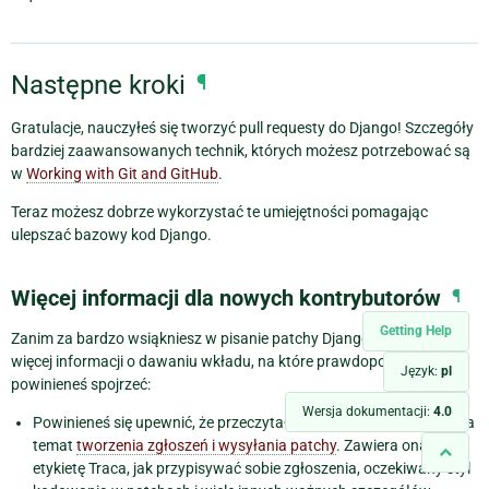
Następne kroki
¶
Gratulacje, nauczyłeś się tworzyć pull requesty do Django! Szczegóły
bardziej zaawansowanych technik, których możesz potrzebować są
w
Working with Git and GitHub
.
Teraz możesz dobrze wykorzystać te umiejętności pomagając
ulepszać bazowy kod Django.
Więcej informacji dla nowych kontrybutorów
¶
Getting Help
Zanim za bardzo wsiąkniesz w pisanie patchy Django, jest trochę
więcej informacji o dawaniu wkładu, na które prawdopodobnie
Język:
pl
powinieneś spojrzeć:
Wersja dokumentacji:
4.0
Powinieneś się upewnić, że przeczytałeś dokumentację Django na
temat
tworzenia zgłoszeń i wysyłania patchy
. Zawiera ona
etykietę Traca, jak przypisywać sobie zgłoszenia, oczekiwany styl