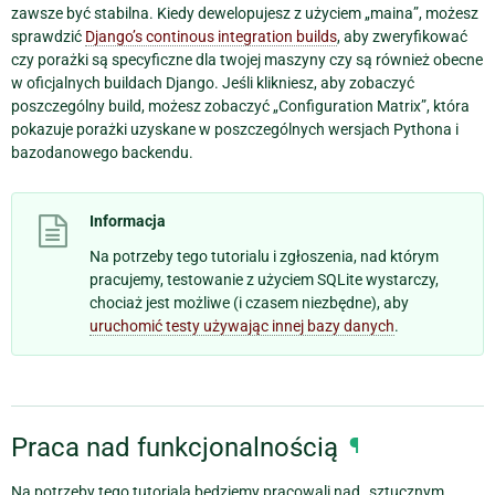
zawsze być stabilna. Kiedy dewelopujesz z użyciem „maina”, możesz
sprawdzić
Django’s continous integration builds
, aby zweryfikować
czy porażki są specyficzne dla twojej maszyny czy są również obecne
w oficjalnych buildach Django. Jeśli klikniesz, aby zobaczyć
poszczególny build, możesz zobaczyć „Configuration Matrix”, która
pokazuje porażki uzyskane w poszczególnych wersjach Pythona i
bazodanowego backendu.
Informacja
Na potrzeby tego tutorialu i zgłoszenia, nad którym
pracujemy, testowanie z użyciem SQLite wystarczy,
chociaż jest możliwe (i czasem niezbędne), aby
uruchomić testy używając innej bazy danych
.
Praca nad funkcjonalnością
¶
Na potrzeby tego tutoriala będziemy pracowali nad „sztucznym