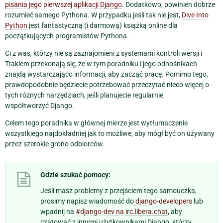
pisania jego pierwszej aplikacji Django
. Dodatkowo, powinien dobrze
rozumieć samego Pythona. W przypadku jeśli tak nie jest,
Dive Into
Python
jest fantastyczną (i darmową) książką online dla
początkujących programistów Pythona.
Ci z was, którzy nie są zaznajomieni z systemami kontroli wersji i
Trakiem przekonają się, że w tym poradniku i jego odnośnikach
znajdą wystarczająco informacji, aby zacząć pracę. Pomimo tego,
prawdopodobnie będziecie potrzebować przeczytać nieco więcej o
tych różnych narzędziach, jeśli planujecie regularnie
współtworzyć Django.
Celem tego poradnika w głównej mierze jest wytłumaczenie
wszystkiego najdokładniej jak to możliwe, aby mógł być on używany
przez szerokie grono odbiorców.
Gdzie szukać pomocy:
Jeśli masz problemy z przejściem tego samouczka,
prosimy napisz wiadomość do
django-developers
lub
wpadnij na
#django-dev na irc.libera.chat
, aby
czatować z innymi użytkownikami Django, którzy