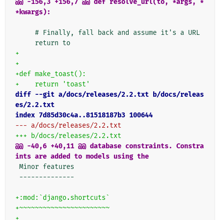
@@ -156,3 +156,7 @@ def resolve_url(to, *args, *
*kwargs):
    # Finally, fall back and assume it's a URL
    return to
+
+
+def make_toast():
+    return 'toast'
diff --git a/docs/releases/2.2.txt b/docs/releas
es/2.2.txt
index 7d85d30c4a..81518187b3 100644
--- a/docs/releases/2.2.txt
+++ b/docs/releases/2.2.txt
@@ -40,6 +40,11 @@ database constraints. Constra
ints are added to models using the
Minor features
--------------
+:mod:`django.shortcuts`
+~~~~~~~~~~~~~~~~~~~~~~~
+