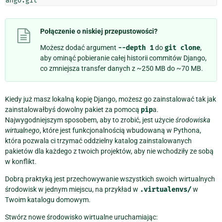
Połączenie o niskiej przepustowości?
Możesz dodać argument
--depth
1
do
git
clone
,
aby ominąć pobieranie całej historii commitów Django,
co zmniejsza transfer danych z ~250 MB do ~70 MB.
Kiedy już masz lokalną kopię Django, możesz go zainstalować tak jak
zainstalowałbyś dowolny pakiet za pomocą
pip
a.
Najwygodniejszym sposobem, aby to zrobić, jest użycie
środowiska
wirtualnego
, które jest funkcjonalnością wbudowaną w Pythona,
która pozwala ci trzymać oddzielny katalog zainstalowanych
pakietów dla każdego z twoich projektów, aby nie wchodziły ze sobą
w konflikt.
Dobrą praktyką jest przechowywanie wszystkich swoich wirtualnych
środowisk w jednym miejscu, na przykład w
.virtualenvs/
w
Twoim katalogu domowym.
Stwórz nowe środowisko wirtualne uruchamiając: