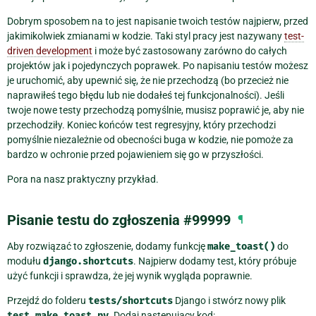
Dobrym sposobem na to jest napisanie twoich testów najpierw, przed
jakimikolwiek zmianami w kodzie. Taki styl pracy jest nazywany
test-
driven development
i może być zastosowany zarówno do całych
projektów jak i pojedynczych poprawek. Po napisaniu testów możesz
je uruchomić, aby upewnić się, że nie przechodzą (bo przecież nie
naprawiłeś tego błędu lub nie dodałeś tej funkcjonalności). Jeśli
twoje nowe testy przechodzą pomyślnie, musisz poprawić je, aby nie
przechodziły. Koniec końców test regresyjny, który przechodzi
pomyślnie niezależnie od obecności buga w kodzie, nie pomoże za
bardzo w ochronie przed pojawieniem się go w przyszłości.
Pora na nasz praktyczny przykład.
Pisanie testu do zgłoszenia #99999
¶
Aby rozwiązać to zgłoszenie, dodamy funkcję
make_toast()
do
modułu
django.shortcuts
. Najpierw dodamy test, który próbuje
użyć funkcji i sprawdza, że jej wynik wygląda poprawnie.
Przejdź do folderu
tests/shortcuts
Django i stwórz nowy plik
test_make_toast.py
. Dodaj następujący kod: