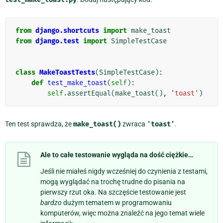
from
django.shortcuts
import
make_toast
from
django.test
import
SimpleTestCase
class
MakeToastTests
(
SimpleTestCase
):
def
test_make_toast
(
self
):
self
.
assertEqual
(
make_toast
(),
'toast'
)
Ten test sprawdza, że
make_toast()
zwraca
'toast'
.
Ale to całe testowanie wygląda na dość ciężkie…
Jeśli nie miałeś nigdy wcześniej do czynienia z testami,
mogą wyglądać na trochę trudne do pisania na
pierwszy rzut oka. Na szczęście testowanie jest
bardzo
dużym tematem w programowaniu
komputerów, więc można znaleźć na jego temat wiele