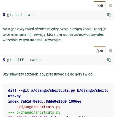
/

$ 
Następnie wyświetl różnice między twoją bieżącą kopią Djang (z
twoimi zmianami) i rewizją, którą pierwotnie zcheck-outowałeś
wcześniej w tym tutorialu, używając:
/

$ 
Użyj klawiszy strzałek, aby przesuwać się do góry i w dół.
diff --git a/django/shortcuts.py b/django/shortc
uts.py
index 7ab1df0e9d..8dde9e28d9 100644
--- a/django/shortcuts.py
+++ b/django/shortcuts.py