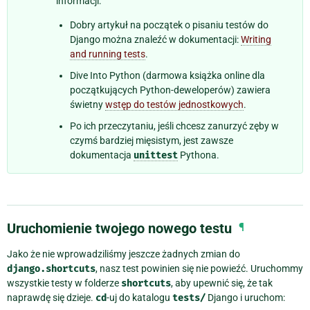
informacji:
Dobry artykuł na początek o pisaniu testów do
Django można znaleźć w dokumentacji:
Writing
and running tests
.
Dive Into Python (darmowa książka online dla
początkujących Python-deweloperów) zawiera
świetny
wstęp do testów jednostkowych
.
Po ich przeczytaniu, jeśli chcesz zanurzyć zęby w
czymś bardziej mięsistym, jest zawsze
dokumentacja
unittest
Pythona.
Uruchomienie twojego nowego testu
¶
Jako że nie wprowadziliśmy jeszcze żadnych zmian do
django.shortcuts
, nasz test powinien się nie powieźć. Uruchommy
wszystkie testy w folderze
shortcuts
, aby upewnić się, że tak
naprawdę się dzieje.
cd
-uj do katalogu
tests/
Django i uruchom: