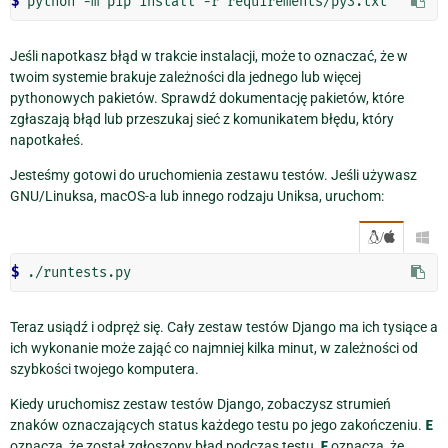
$ 
Jeśli napotkasz błąd w trakcie instalacji, może to oznaczać, że w
twoim systemie brakuje zależności dla jednego lub więcej
pythonowych pakietów. Sprawdź dokumentację pakietów, które
zgłaszają błąd lub przeszukaj sieć z komunikatem błędu, który
napotkałeś.
Jesteśmy gotowi do uruchomienia zestawu testów. Jeśli używasz
GNU/Linuksa, macOS-a lub innego rodzaju Uniksa, uruchom:
/

$ 
Teraz usiądź i odpręż się. Cały zestaw testów Django ma ich tysiące a
ich wykonanie może zająć co najmniej kilka minut, w zależności od
szybkości twojego komputera.
Kiedy uruchomisz zestaw testów Django, zobaczysz strumień
znaków oznaczających status każdego testu po jego zakończeniu.
E
oznacza, że został zgłoszony błąd podczas testu,
F
oznacza, że