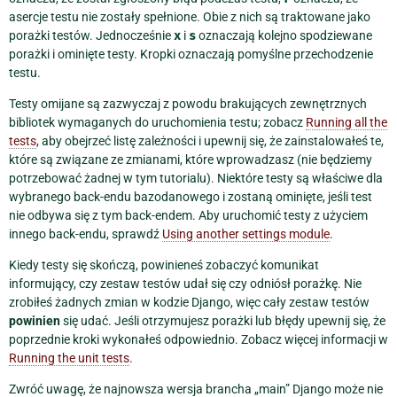
asercje testu nie zostały spełnione. Obie z nich są traktowane jako
porażki testów. Jednocześnie
x
i
s
oznaczają kolejno spodziewane
porażki i ominięte testy. Kropki oznaczają pomyślne przechodzenie
testu.
Testy omijane są zazwyczaj z powodu brakujących zewnętrznych
bibliotek wymaganych do uruchomienia testu; zobacz
Running all the
tests
, aby obejrzeć listę zależności i upewnij się, że zainstalowałeś te,
które są związane ze zmianami, które wprowadzasz (nie będziemy
potrzebować żadnej w tym tutorialu). Niektóre testy są właściwe dla
wybranego back-endu bazodanowego i zostaną ominięte, jeśli test
nie odbywa się z tym back-endem. Aby uruchomić testy z użyciem
innego back-endu, sprawdź
Using another settings module
.
Kiedy testy się skończą, powinieneś zobaczyć komunikat
informujący, czy zestaw testów udał się czy odniósł porażkę. Nie
zrobiłeś żadnych zmian w kodzie Django, więc cały zestaw testów
powinien
się udać. Jeśli otrzymujesz porażki lub błędy upewnij się, że
poprzednie kroki wykonałeś odpowiednio. Zobacz więcej informacji w
Running the unit tests
.
Zwróć uwagę, że najnowsza wersja brancha „main” Django może nie