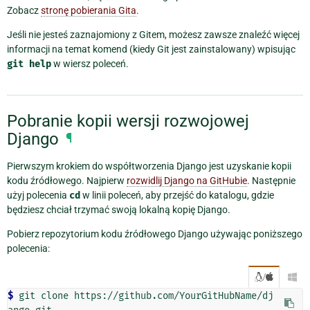
Zobacz
stronę pobierania Gita
.
Jeśli nie jesteś zaznajomiony z Gitem, możesz zawsze znaleźć więcej
informacji na temat komend (kiedy Git jest zainstalowany) wpisując
git
help
w wiersz poleceń.
Pobranie kopii wersji rozwojowej
Django
¶
Pierwszym krokiem do współtworzenia Django jest uzyskanie kopii
kodu źródłowego. Najpierw
rozwidlij Django na GitHubie
. Następnie
użyj polecenia
cd
w linii poleceń, aby przejść do katalogu, gdzie
będziesz chciał trzymać swoją lokalną kopię Django.
Pobierz repozytorium kodu źródłowego Django używając poniższego
polecenia:
/

$ 
git clone https://github.com/YourGitHubName/dj