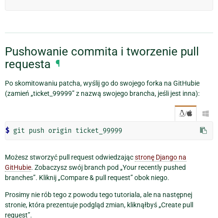
Pushowanie commita i tworzenie pull
requesta
¶
Po skomitowaniu patcha, wyślij go do swojego forka na GitHubie
(zamień „ticket_99999” z nazwą swojego brancha, jeśli jest inna):
/

$ 
Możesz stworzyć pull request odwiedzając
stronę Django na
GitHubie
. Zobaczysz swój branch pod „Your recently pushed
branches”. Kliknij „Compare & pull request” obok niego.
Prosimy nie rób tego z powodu tego tutoriala, ale na następnej
stronie, która prezentuje podgląd zmian, kliknąłbyś „Create pull
request”.