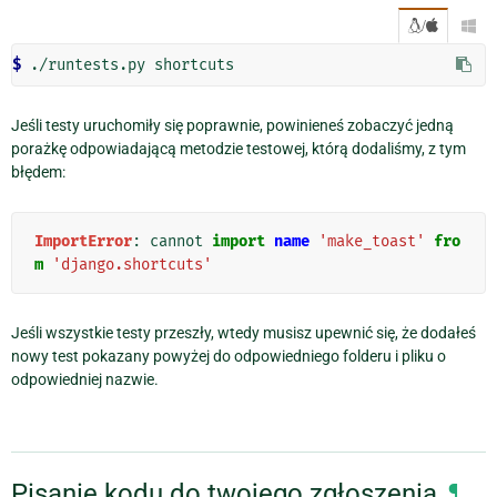
/

$ 
Jeśli testy uruchomiły się poprawnie, powinieneś zobaczyć jedną
porażkę odpowiadającą metodzie testowej, którą dodaliśmy, z tym
błędem:
ImportError
:
cannot
import
name
'make_toast'
fro
m
'django.shortcuts'
Jeśli wszystkie testy przeszły, wtedy musisz upewnić się, że dodałeś
nowy test pokazany powyżej do odpowiedniego folderu i pliku o
odpowiedniej nazwie.
Pisanie kodu do twojego zgłoszenia
¶