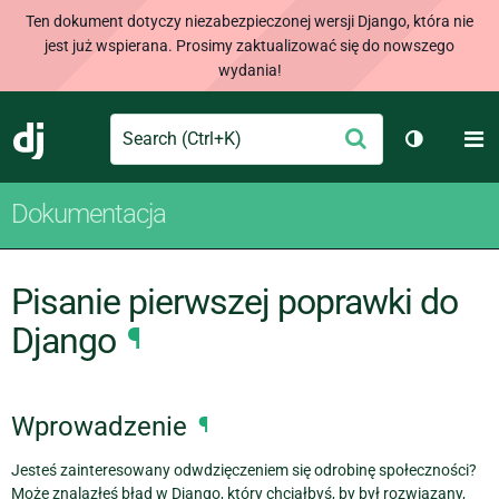
Ten dokument dotyczy niezabezpieczonej wersji Django, która nie
jest już wspierana. Prosimy zaktualizować się do nowszego
wydania!
Search
M
Wyślij
Django
Przełącz 
Dokumentacja
Pisanie pierwszej poprawki do
Django
¶
Wprowadzenie
¶
Jesteś zainteresowany odwdzięczeniem się odrobinę społeczności?
Może znalazłeś błąd w Django, który chciałbyś, by był rozwiązany,