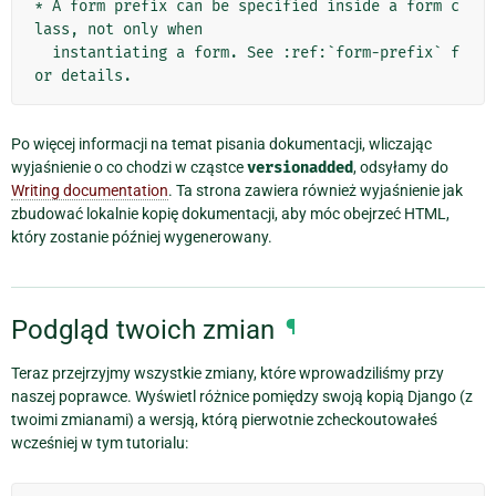
* A form prefix can be specified inside a form c
lass, not only when

  instantiating a form. See :ref:`form-prefix` f
Po więcej informacji na temat pisania dokumentacji, wliczając
wyjaśnienie o co chodzi w cząstce
versionadded
, odsyłamy do
Writing documentation
. Ta strona zawiera również wyjaśnienie jak
zbudować lokalnie kopię dokumentacji, aby móc obejrzeć HTML,
który zostanie później wygenerowany.
Podgląd twoich zmian
¶
Teraz przejrzyjmy wszystkie zmiany, które wprowadziliśmy przy
naszej poprawce. Wyświetl różnice pomiędzy swoją kopią Django (z
twoimi zmianami) a wersją, którą pierwotnie zcheckoutowałeś
wcześniej w tym tutorialu: