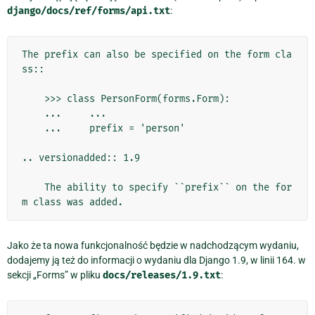
django/docs/ref/forms/api.txt
:
The prefix can also be specified on the form cla
ss::

    >>> class PersonForm(forms.Form):

    ...     ...

    ...     prefix = 'person'

.. versionadded:: 1.9

    The ability to specify ``prefix`` on the for
Jako że ta nowa funkcjonalność będzie w nadchodzącym wydaniu,
dodajemy ją też do informacji o wydaniu dla Django 1.9, w linii 164. w
sekcji „Forms” w pliku
docs/releases/1.9.txt
: