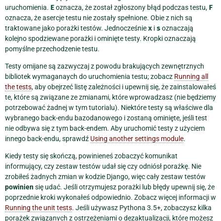
uruchomienia.
E
oznacza, że został zgłoszony błąd podczas testu,
F
oznacza, że asercje testu nie zostały spełnione. Obie z nich są
traktowane jako porażki testów. Jednocześnie
x
i
s
oznaczają
kolejno spodziewane porażki i ominięte testy. Kropki oznaczają
pomyślne przechodzenie testu.
Testy omijane są zazwyczaj z powodu brakujących zewnętrznych
bibliotek wymaganaych do uruchomienia testu; zobacz
Running all
the tests
, aby obejrzeć listę zależności i upewnij się, że zainstalowałeś
te, które są związane ze zmianami, które wprowadzasz (nie będziemy
potrzebować żadnej w tym tutorialu). Niektóre testy są właściwe dla
wybranego back-endu bazodanowego i zostaną ominięte, jeśli test
nie odbywa się z tym back-endem. Aby uruchomić testy z użyciem
innego back-endu, sprawdź
Using another settings module
.
Kiedy testy się skończą, powinieneś zobaczyć komunikat
informujący, czy zestaw testów udał się czy odniósł porażkę. Nie
zrobiłeś żadnych zmian w kodzie Django, więc cały zestaw testów
powinien
się udać. Jeśli otrzymujesz porażki lub błędy upewnij się, że
poprzednie kroki wykonałeś odpowiednio. Zobacz więcej informacji w
Running the unit tests
. Jeśli używasz Pythona 3.5+, zobaczysz kilka
porażek związanych z ostrzeżeniami o dezaktualizacji, które możesz