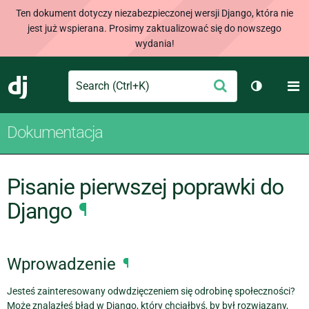
Ten dokument dotyczy niezabezpieczonej wersji Django, która nie
jest już wspierana. Prosimy zaktualizować się do nowszego
wydania!
Search
M
Wyślij
Django
Przełącz 
Dokumentacja
Pisanie pierwszej poprawki do
Django
¶
Wprowadzenie
¶
Jesteś zainteresowany odwdzięczeniem się odrobinę społeczności?
Może znalazłeś błąd w Django, który chciałbyś, by był rozwiązany,