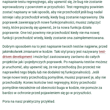
napisanie testu regresyjnego, aby upewnić się, że bug nie zostanie
wprowadzony z powrotem w przyszłości. Test regresyjny powinien
zostać napisany w taki sposób, aby nie przechodził jeśli bug nadal
istnieje i aby przechodził wtedy, kiedy bug zostanie naprawiony. Dla
poprawek zawierających nowe funkcjonalności, musisz załączyć
testy, które pozwolą się upewnić, że ta nowa funkcja działa
poprawnie. One też powinny nie przechodzić kiedy nie ma nowej
funkcji i przechodzić wtedy, kiedy zostanie ona zaimplementowana.
Dobrym sposobem na to jest napisanie twoich testów najpierw, przed
jakimikolwiek zmianami w kodzie. Taki styl pracy jest nazywany
test-
driven development
i może być zastosowany zarówno do całych
projektów jak i pojedynczych poprawek. Po napisaniu testów możesz
je uruchomić, aby upewnić się, że nie przechodzą (bo przecież nie
naprawiłeś tego błędu lub nie dodałeś tej funkcjonalności). Jeśli
twoje nowe testy przechodzą pomyślnie, musisz poprawić je, aby nie
przechodziły. Koniec końców test regresyjny, który przechodzi
pomyślnie niezależnie od obecności buga w kodzie, nie pomoże za
bardzo w ochronie przed pojawieniem się go w przyszłości.
Pora na nasz praktyczny przykład.