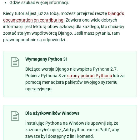
Gdzie szukać więcej informacji.
Kiedy tutorial jest już za tobą, możesz przejrzeć resztę
Django’s
documentation on contributing
. Zawiera ona wiele dobrych
informacji i jest lekturą obowiązkową dla każdego, kto chciałby
zostać stałym współtwórcą Django. Jeśli masz pytania, tam
prawdopodobnie są odpowiedzi.
Wymagany Python 3!
Bieżąca wersja Django nie wspiera Pythona 2.7.
Pobierz Pythona 3 ze
strony pobrań Pythona
lub za
pomocą menadżera pakietów swojego systemu
operacyjnego.
Dla użytkowników Windows
Instalując Pythona na Windowsie upewnij się, że
zaznaczyłeś opcję „Add python.exe to Path”, aby
zawsze był dostępny z linii komend.