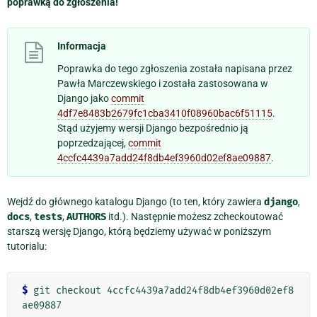
poprawką do zgłoszenia!
Informacja
Poprawka do tego zgłoszenia została napisana przez
Pawła Marczewskiego i została zastosowana w
Django jako
commit
4df7e8483b2679fc1cba3410f08960bac6f51115
.
Stąd użyjemy wersji Django bezpośrednio ją
poprzedzającej,
commit
4ccfc4439a7add24f8db4ef3960d02ef8ae09887
.
Wejdź do głównego katalogu Django (to ten, który zawiera
django
,
docs
,
tests
,
AUTHORS
itd.). Następnie możesz zcheckoutować
starszą wersję Django, którą będziemy używać w poniższym
tutorialu:
$
 git checkout 4ccfc4439a7add24f8db4ef3960d02ef8