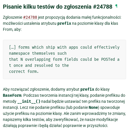
Pisanie kilku testów do zgłoszenia #24788
¶
Zgłoszenie
#24788
jest propozycją dodania małej funkcjonalności:
możliwości ustalenia atrybutu
prefix
na poziomie klasy dla klas
From, aby:
[…] forms which ship with apps could effectively 
namespace themselves such

that N overlapping form fields could be POSTed a
t once and resolved to the

Aby rozwiązać zgłoszenie, dodamy atrybut
prefix
do klasy
BaseForm
. Podczas tworzenia instancji tej klasy, podanie prefiksu do
metody
__init__()
nadal będzie ustawiać ten prefiks na tworzonej
instancji. Lecz nie podanie prefiksu (lub podanie
None
) spowoduje
użycie prefiksu na poziomie klasy. Ale zanim wprowadzimy te zmiany,
napiszemy kilka testów, aby zweryfikować, że nasze modyfikacje
działają poprawnie i będą działać poprawnie w przyszłości.