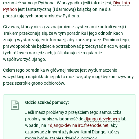
rozumieć samego Pythona. W przypadku jeśli tak nie jest,
Dive Into
Python
jest fantastyczną (i darmową) książką online dla
początkujących programistów Pythona.
Ci z was, którzy nie są zaznajomieni z systemami kontroli wersji i
Trakiem przekonają się, że w tym poradniku i jego odnośnikach
znajdą wystarczająco informacji, aby zacząć pracę. Pomimo tego,
prawdopodobnie będziecie potrzebować przeczytać nieco więcej o
tych różnych narzędziach, jeśli planujecie regularnie
współtworzyć Django.
Celem tego poradnika w głównej mierze jest wytłumaczenie
wszystkiego najdokładniej jak to możliwe, aby mógł być on używany
przez szerokie grono odbiorców.
Gdzie szukać pomocy:
Jeśli masz problemy z przejściem tego samouczka,
prosimy napisz wiadomość do
django-developers
lub
wpadnij na
#django-dev na irc.freenode.net
, aby
czatować z innymi użytkownikami Django, którzy
mogą być w stanie udzielić ci pomocy.