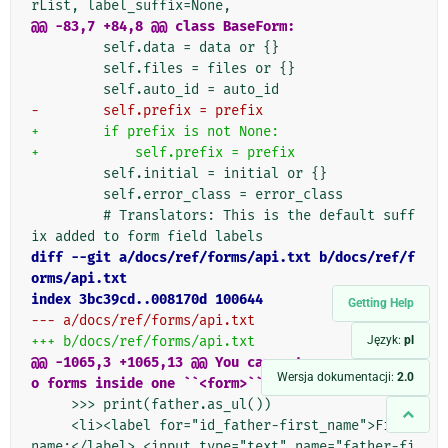
@@ -83,7 +84,8 @@ class BaseForm:
         self.data = data or {}

         self.files = files or {}

-        self.prefix = prefix
+        if prefix is not None:
+            self.prefix = prefix
         self.initial = initial or {}

         self.error_class = error_class

         # Translators: This is the default suff
diff --git a/docs/ref/forms/api.txt b/docs/ref/f
orms/api.txt
index 3bc39cd..008170d 100644
Getting Help
--- a/docs/ref/forms/api.txt
+++ b/docs/ref/forms/api.txt
Język:
pl
@@ -1065,3 +1065,13 @@ You can put several Djang
Wersja dokumentacji:
2.0
o forms inside one ``<form>`` tag. To give each
     >>> print(father.as_ul())

     <li><label for="id_father-first_name">First 
name:</label> <input type="text" name="father-fi