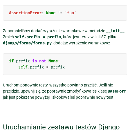
AssertionError
:
None
!=
'foo'
Zapomnieliśmy dodać wyrażenie warunkowe w metodzie
__init__
.
Zmień
self.prefix
=
prefix
, które jest teraz w linii 87. pliku
django/forms/forms.py
, dodając wyrażenie warunkowe:
if
prefix
is
not
None
:
self
.
prefix
=
prefix
Uruchom ponownie testy, wszystko powinno przejść. Jeśli nie
przejdzie, upewnij się, że poprawnie zmodyfikowałeś klasę
BaseForm
jak jest pokazane powyżej i skopiowałeś poprawnie nowy test.
Uruchamianie zestawu testów Django