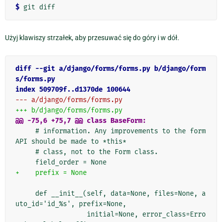
$
Użyj klawiszy strzałek, aby przesuwać się do góry i w dół.
diff --git a/django/forms/forms.py b/django/form
s/forms.py
index 509709f..d1370de 100644
--- a/django/forms/forms.py
+++ b/django/forms/forms.py
@@ -75,6 +75,7 @@ class BaseForm:
     # information. Any improvements to the form 
API should be made to *this*

     # class, not to the Form class.

+    prefix = None
     def __init__(self, data=None, files=None, a
uto_id='id_%s', prefix=None,

                  initial=None, error_class=Erro