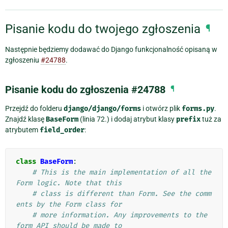
Pisanie kodu do twojego zgłoszenia
¶
Następnie będziemy dodawać do Django funkcjonalność opisaną w
zgłoszeniu
#24788
.
Pisanie kodu do zgłoszenia #24788
¶
Przejdź do folderu
django/django/forms
i otwórz plik
forms.py
.
Znajdź klasę
BaseForm
(linia 72.) i dodaj atrybut klasy
prefix
tuż za
atrybutem
field_order
:
class
BaseForm
:
# This is the main implementation of all the 
Form logic. Note that this
# class is different than Form. See the comm
ents by the Form class for
# more information. Any improvements to the 
form API should be made to