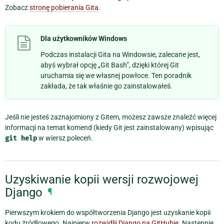
Zobacz
stronę pobierania Gita
.
Dla użytkowników Windows
Podczas instalacji Gita na Windowsie, zalecane jest,
abyś wybrał opcję „Git Bash”, dzięki której Git
uruchamia się we własnej powłoce. Ten poradnik
zakłada, że tak właśnie go zainstalowałeś.
Jeśli nie jesteś zaznajomiony z Gitem, możesz zawsze znaleźć więcej
informacji na temat komend (kiedy Git jest zainstalowany) wpisując
git
help
w wiersz poleceń.
Uzyskiwanie kopii wersji rozwojowej
Django
¶
Pierwszym krokiem do współtworzenia Django jest uzyskanie kopii
kodu źródłowego. Najpierw
rozwidlij Django na GitHubie
. Następnie