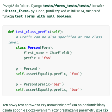
Przejdź do folderu Django
tests/forms_tests/tests/
i otwórz
plik
test_forms.py
. Dodaj poniższy kod w linii 1674, tuż przed
funkcją
test_forms_with_null_boolean
:
def
test_class_prefix
(
self
):
# Prefix can be also specified at the class 
level.
class
Person
(
Form
):
first_name
=
CharField
()
prefix
=
'foo'
p
=
Person
()
self
.
assertEqual
(
p
.
prefix
,
'foo'
)
p
=
Person
(
prefix
=
'bar'
)
self
.
assertEqual
(
p
.
prefix
,
'bar'
)
Ten nowy test sprawdza czy ustawienie prefiksu na poziomie klasy
działa zgodnie z oczekiwaniami i czy przekazanie parametru
prefix