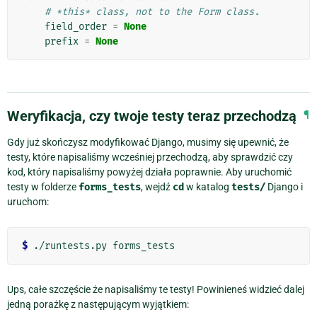
# *this* class, not to the Form class.
field_order
=
None
prefix
=
None
Weryfikacja, czy twoje testy teraz przechodzą
¶
Gdy już skończysz modyfikować Django, musimy się upewnić, że
testy, które napisaliśmy wcześniej przechodzą, aby sprawdzić czy
kod, który napisaliśmy powyżej działa poprawnie. Aby uruchomić
testy w folderze
forms_tests
, wejdź
cd
w katalog
tests/
Django i
uruchom:
$
Ups, całe szczęście że napisaliśmy te testy! Powinieneś widzieć dalej
jedną porażkę z następującym wyjątkiem: