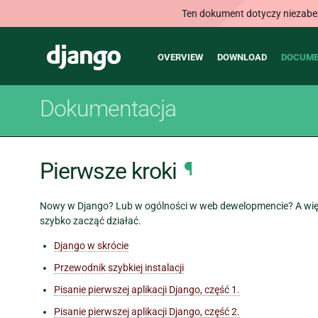
Ten dokument dotyczy niezabezp
Main
Django
OVERVIEW
DOWNLOAD
DOCUME
navigation
Dokumentacja
Pierwsze kroki
¶
Nowy w Django? Lub w ogólności w web dewelopmencie? A więc 
szybko zacząć działać.
Django w skrócie
Przewodnik szybkiej instalacji
Pisanie pierwszej aplikacji Django, część 1.
Pisanie pierwszej aplikacji Django, część 2.