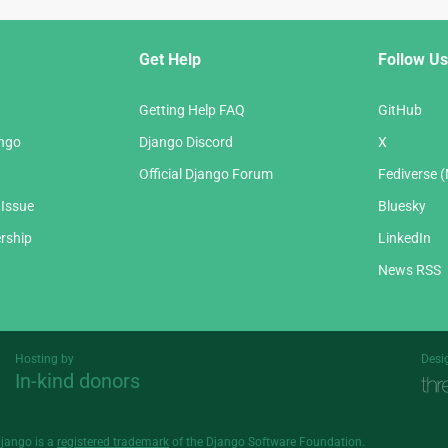
Get Help
Follow Us
Getting Help FAQ
GitHub
ango
Django Discord
X
Official Django Forum
Fediverse 
 Issue
Bluesky
rship
LinkedIn
News RSS
Hosting by
Desi
In-kind donors
Threespot
andrevv
Django is a
registered trademark
of the Django Software Foundation.