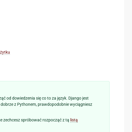
użytku
ząć od dowiedzenia się co to za język. Django jest
ie dobrze z Pythonem, prawdopodobnie wyciągniesz
że zechcesz spróbować rozpocząć z tą
listą