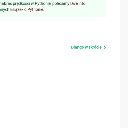
o nabrać prędkości w Pythonie, polecamy
Dive into
 innych
książek o Pythonie
.
Django w skrócie