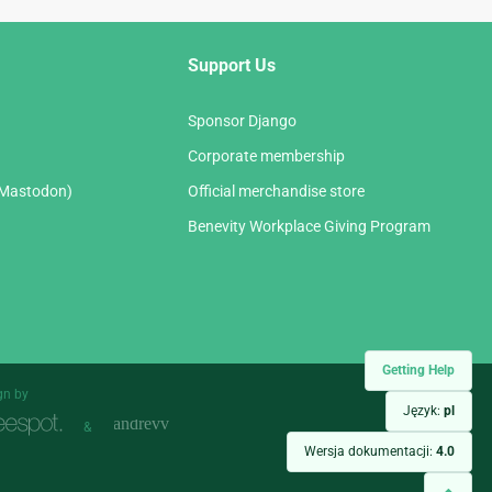
Support Us
Sponsor Django
Corporate membership
(Mastodon)
Official merchandise store
Benevity Workplace Giving Program
Getting Help
gn by
Język:
pl
&
Wersja dokumentacji:
4.0