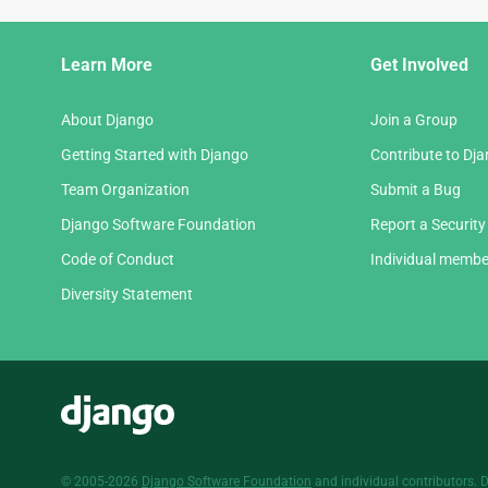
Django
Learn More
Get Involved
Links
About Django
Join a Group
Getting Started with Django
Contribute to Dj
Team Organization
Submit a Bug
Django Software Foundation
Report a Security
Code of Conduct
Individual membe
Diversity Statement
Django
© 2005-2026
Django Software Foundation
and individual contributors. 