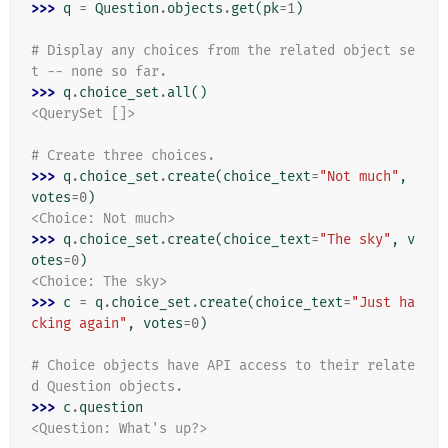
>>> 
q
=
Question
.
objects
.
get
(
pk
=
1
)
# Display any choices from the related object se
t -- none so far.
>>> 
q
.
choice_set
.
all
()
<QuerySet []>
# Create three choices.
>>> 
q
.
choice_set
.
create
(
choice_text
=
"Not much"
,
votes
=
0
)
<Choice: Not much>
>>> 
q
.
choice_set
.
create
(
choice_text
=
"The sky"
,
v
otes
=
0
)
<Choice: The sky>
>>> 
c
=
q
.
choice_set
.
create
(
choice_text
=
"Just ha
cking again"
,
votes
=
0
)
# Choice objects have API access to their relate
d Question objects.
>>> 
c
.
question
<Question: What's up?>