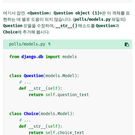
여기서 잠깐.
<Question:
Question
object
(1)>
은 이 객체를 표
현하는 데 별로 도움이 되지 않습니다. (
polls/models.py
파일의)
Question
모델을 수정하여,
__str__()
메소드를
Question
과
Choice
에 추가해 봅시다.
polls/models.py
¶
from
django.db
import
models
class
Question
(
models
.
Model
):
# ...
def
__str__
(
self
):
return
self
.
question_text
class
Choice
(
models
.
Model
):
# ...
def
__str__
(
self
):
return
self
.
choice_text