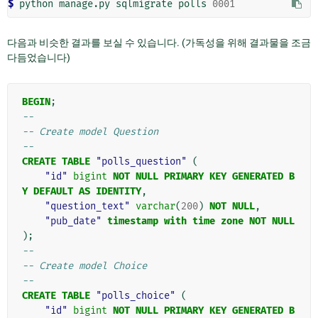
$ 
python
manage.py
sqlmigrate
polls
0001
다음과 비슷한 결과를 보실 수 있습니다. (가독성을 위해 결과물을 조금
다듬었습니다)
BEGIN
;
--
-- Create model Question
--
CREATE
TABLE
"polls_question"
(
"id"
bigint
NOT
NULL
PRIMARY
KEY
GENERATED
B
Y
DEFAULT
AS
IDENTITY
,
"question_text"
varchar
(
200
)
NOT
NULL
,
"pub_date"
timestamp
with
time
zone
NOT
NULL
);
--
-- Create model Choice
--
CREATE
TABLE
"polls_choice"
(
"id"
bigint
NOT
NULL
PRIMARY
KEY
GENERATED
B