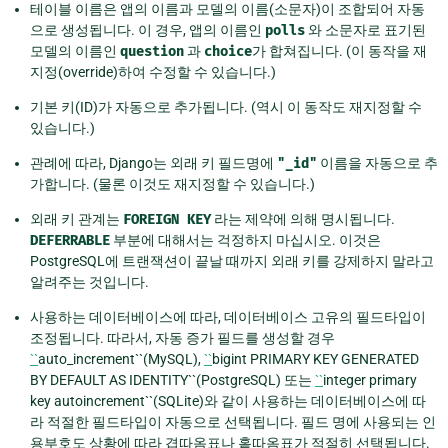
테이블 이름은 앱의 이름과 모델의 이름(소문자)이 조합되어 자동
으로 생성됩니다. 이 경우, 앱의 이름인
polls
와 소문자로 표기된
모델의 이름인
question
과
choice
가 합쳐집니다. (이 동작을 재
지정(override)하여 수정할 수 있습니다.)
기본 키(ID)가 자동으로 추가됩니다. (역시 이 동작도 재지정할 수
있습니다.)
관례에 따라, Django는 외래 키 필드명에
"_id"
이름을 자동으로 추
가합니다. (물론 이것도 재지정할 수 있습니다.)
외래 키 관계는
FOREIGN
KEY
라는 제약에 의해 명시됩니다.
DEFERRABLE
부분에 대해서는 걱정하지 마십시오. 이것은
PostgreSQL에 트랜잭션이 끝날 때까지 외래 키를 강제하지 말라고
알려주는 것입니다.
사용하는 데이터베이스에 따라, 데이터베이스 고유의 필드타입이
조정됩니다. 따라서, 자동 증가 필드를 생성할 경우
``
auto_increment``(MySQL),
``
bigint PRIMARY KEY GENERATED
BY DEFAULT AS IDENTITY``(PostgreSQL) 또는
``
integer primary
key autoincrement``(SQLite)와 같이 사용하는 데이터베이스에 따
라 적절한 필드타입이 자동으로 선택됩니다. 필드 명에 사용되는 인
용부호도 상황에 따라 겹따옴표나 홑따옴표가 적절히 선택됩니다.