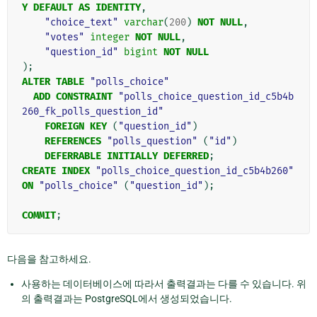
Y
DEFAULT
AS
IDENTITY
,
"choice_text"
varchar
(
200
)
NOT
NULL
,
"votes"
integer
NOT
NULL
,
"question_id"
bigint
NOT
NULL
);
ALTER
TABLE
"polls_choice"
ADD
CONSTRAINT
"polls_choice_question_id_c5b4b
260_fk_polls_question_id"
FOREIGN
KEY
(
"question_id"
)
REFERENCES
"polls_question"
(
"id"
)
DEFERRABLE
INITIALLY
DEFERRED
;
CREATE
INDEX
"polls_choice_question_id_c5b4b260"
ON
"polls_choice"
(
"question_id"
);
COMMIT
;
다음을 참고하세요.
사용하는 데이터베이스에 따라서 출력결과는 다를 수 있습니다. 위
의 출력결과는 PostgreSQL에서 생성되었습니다.