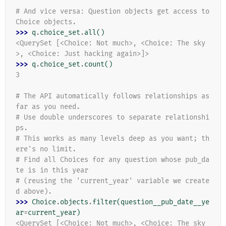
# And vice versa: Question objects get access to 
Choice objects.
>>> 
q
.
choice_set
.
all
()
<QuerySet [<Choice: Not much>, <Choice: The sky
>, <Choice: Just hacking again>]>
>>> 
q
.
choice_set
.
count
()
3
# The API automatically follows relationships as 
far as you need.
# Use double underscores to separate relationshi
ps.
# This works as many levels deep as you want; th
ere's no limit.
# Find all Choices for any question whose pub_da
te is in this year
# (reusing the 'current_year' variable we create
d above).
>>> 
Choice
.
objects
.
filter
(
question__pub_date__ye
ar
=
current_year
)
<QuerySet [<Choice: Not much>, <Choice: The sky