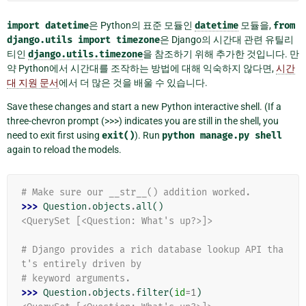
import
datetime
은 Python의 표준 모듈인
datetime
모듈을,
from
django.utils
import
timezone
은 Django의 시간대 관련 유틸리
티인
django.utils.timezone
을 참조하기 위해 추가한 것입니다. 만
약 Python에서 시간대를 조작하는 방법에 대해 익숙하지 않다면,
시간
대 지원 문서
에서 더 많은 것을 배울 수 있습니다.
Save these changes and start a new Python interactive shell. (If a
three-chevron prompt (>>>) indicates you are still in the shell, you
need to exit first using
exit()
). Run
python
manage.py
shell
again to reload the models.
# Make sure our __str__() addition worked.
>>> 
Question
.
objects
.
all
()
<QuerySet [<Question: What's up?>]>
# Django provides a rich database lookup API tha
t's entirely driven by
# keyword arguments.
>>> 
Question
.
objects
.
filter
(
id
=
1
)