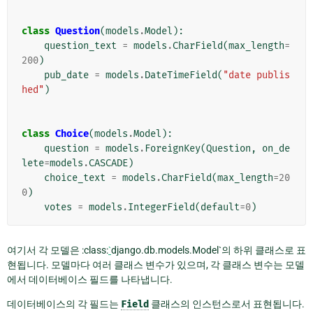
class
Question
(
models
.
Model
):
question_text
=
models
.
CharField
(
max_length
=
200
)
pub_date
=
models
.
DateTimeField
(
"date publis
hed"
)
class
Choice
(
models
.
Model
):
question
=
models
.
ForeignKey
(
Question
,
on_de
lete
=
models
.
CASCADE
)
choice_text
=
models
.
CharField
(
max_length
=
20
0
)
votes
=
models
.
IntegerField
(
default
=
0
)
여기서 각 모델은 :class:
`
django.db.models.Model`의 하위 클래스로 표
현됩니다. 모델마다 여러 클래스 변수가 있으며, 각 클래스 변수는 모델
에서 데이터베이스 필드를 나타냅니다.
데이터베이스의 각 필드는
Field
클래스의 인스턴스로서 표현됩니다.