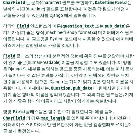
CharField
는 문자(character) 필드를 표현하고,
DateTimeField
는
날짜와 시간(datetime) 필드를 표현합니다. 이것은 각 필드가 어떤 자
료형을 가질 수 있는지를 Django 에게 말해줍니다.
각각의
Field
인스턴스의 이름(
question_text
또는
pub_date
)은
기계가 읽기 좋은 형식(machine-friendly format)의 데이터베이스 필드
이름입니다. 이 필드명을 Python 코드에서 사용할 수 있으며, 데이터베
이스에서는 컬럼명으로 사용할 것입니다.
Field
클래스의 생성자에 선택적인 첫번째 위치 인수를 전달하여 사람
이 읽기 좋은(human-readable) 이름을 지정할 수도 있습니다. 이 방법
은 Django 의 내부를 설명하는 용도로 종종 사용되는데, 이는 마치 문서
가 늘어나는 것 같은 효과를 가집니다. 만약 이 선택적인 첫번째 위치
인수를 사용하지 않으면, Django 는 기계가 읽기 좋은 형식의 이름을 사
용합니다. 이 예제에서는,
Question.pub_date
에 한해서만 인간이
읽기 좋은 형태의 이름을 정의하겠습니다. 그 외의 다른 필드들은, 기계
가 읽기 좋은 형태의 이름이라도 사람이 읽기에는 충분합니다.
몇몇
Field
클래스들은 필수 인수가 필요합니다. 예를 들어,
CharField
의 경우
max_length
를 입력해 주어야 합니다. 이것은 데
이터베이스 스키마에서만 필요한것이 아닌 값을 검증할때도 쓰이는데,
곧 보게 될것입니다.