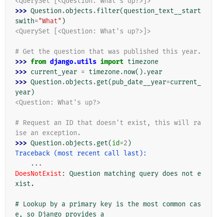
<QuerySet [<Question: What's up?>]>
>>> 
Question
.
objects
.
filter
(
question_text__start
swith
=
"What"
)
<QuerySet [<Question: What's up?>]>
# Get the question that was published this year.
>>> 
from
django.utils
import
timezone
>>> 
current_year
=
timezone
.
now
()
.
year
>>> 
Question
.
objects
.
get
(
pub_date__year
=
current_
year
)
<Question: What's up?>
# Request an ID that doesn't exist, this will ra
ise an exception.
>>> 
Question
.
objects
.
get
(
id
=
2
)
Traceback (most recent call last):
...
DoesNotExist
: 
Question matching query does not e
xist.
# Lookup by a primary key is the most common cas
e, so Django provides a