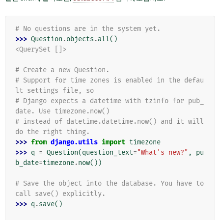
# No questions are in the system yet.
>>> 
Question
.
objects
.
all
()
<QuerySet []>
# Create a new Question.
# Support for time zones is enabled in the defau
lt settings file, so
# Django expects a datetime with tzinfo for pub_
date. Use timezone.now()
# instead of datetime.datetime.now() and it will 
do the right thing.
>>> 
from
django.utils
import
timezone
>>> 
q
=
Question
(
question_text
=
"What's new?"
,
pu
b_date
=
timezone
.
now
())
# Save the object into the database. You have to 
call save() explicitly.
>>> 
q
.
save
()