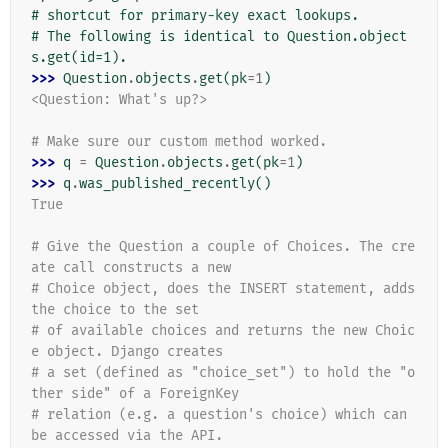
# shortcut for primary-key exact lookups.
# The following is identical to Question.object
s.get(id=1).
>>> 
Question
.
objects
.
get
(
pk
=
1
)
<Question: What's up?>
# Make sure our custom method worked.
>>> 
q
=
Question
.
objects
.
get
(
pk
=
1
)
>>> 
q
.
was_published_recently
()
True
# Give the Question a couple of Choices. The cre
ate call constructs a new
# Choice object, does the INSERT statement, adds 
the choice to the set
# of available choices and returns the new Choic
e object. Django creates
# a set (defined as "choice_set") to hold the "o
ther side" of a ForeignKey
# relation (e.g. a question's choice) which can 
be accessed via the API.