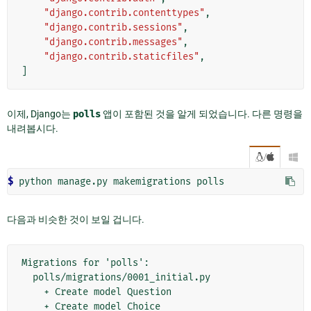
"django.contrib.contenttypes"
,
"django.contrib.sessions"
,
"django.contrib.messages"
,
"django.contrib.staticfiles"
,
]
이제, Django는
polls
앱이 포함된 것을 알게 되었습니다. 다른 명령을
내려봅시다.
/

$ 
python
manage.py
makemigrations
다음과 비슷한 것이 보일 겁니다.
Migrations for 'polls':

  polls/migrations/0001_initial.py

    + Create model Question
