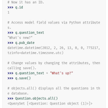
# Now it has an ID.
>>> 
q
.
id
1
# Access model field values via Python attribute
s.
>>> 
q
.
question_text
"What's new?"
>>> 
q
.
pub_date
datetime.datetime(2012, 2, 26, 13, 0, 0, 775217, 
tzinfo=datetime.timezone.utc)
# Change values by changing the attributes, then 
calling save().
>>> 
q
.
question_text
=
"What's up?"
>>> 
q
.
save
()
# objects.all() displays all the questions in th
e database.
>>> 
Question
.
objects
.
all
()
<QuerySet [<Question: Question object (1)>]>