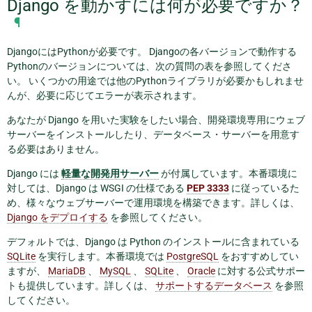
Django を動かすには何が必要ですか？
¶
DjangoにはPythonが必要です。 Djangoの各バージョンで動作する
Pythonのバージョンについては、次の質問の表を参照してくださ
い。 いくつかの用途では他のPythonライブラリが必要かもしれませ
んが、必要に応じてエラーが表示されます。
あなたが Django を用いた実験をしたい場合、開発環境専用にウェブ
サーバーをインストールしたり、データベース・サーバーを用意す
る必要はありません。
Django には
軽量な開発用サーバー
が付属しています。本番環境に
対しては、Django は WSGI の仕様である
PEP 3333
に従っているた
め、様々なウェブサーバーで運用環境を構築できます。詳しくは、
Django をデプロイする
を参照してください。
デフォルトでは、Django は Python のインストールに含まれている
SQLite
を実行します。本番環境では
PostgreSQL
をおすすめしてい
ますが、
MariaDB
、
MySQL
、
SQLite
、
Oracle
に対する公式サポー
トも提供しています。詳しくは、
サポートするデータベース
を参照
してください。