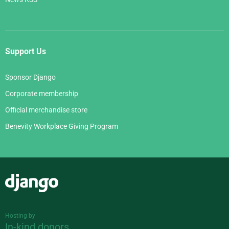
Support Us
Sponsor Django
Corporate membership
Official merchandise store
Benevity Workplace Giving Program
Django
Hosting by
In-kind donors