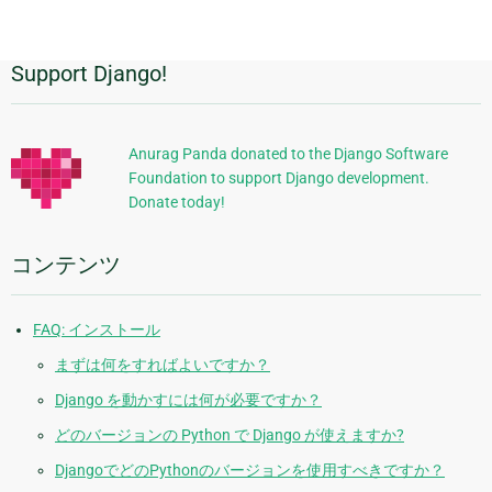
ジ
と
次
Support Django!
追
の
ペ
加
ー
的
ジ
Anurag Panda donated to the Django Software
Foundation to support Django development.
な
Donate today!
情
報
コンテンツ
FAQ: インストール
まずは何をすればよいですか？
Django を動かすには何が必要ですか？
どのバージョンの Python で Django が使えますか?
DjangoでどのPythonのバージョンを使用すべきですか？