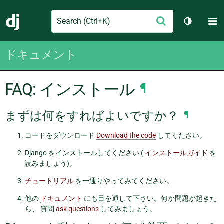
Search
M
送
Django
テーマを切
信
ドキュメント
FAQ: インストール
¶
まずは何をすればよいですか？
¶
コードをダウンロード
Download the code
してください。
Django をインストールしてください (
インストールガイド
を
読みましょう)。
チュートリアル
を一通りやってみてください。
他の
ドキュメント
にも目を通して下さい。何か問題が起きた
ら、 質問
ask questions
してみましょう。