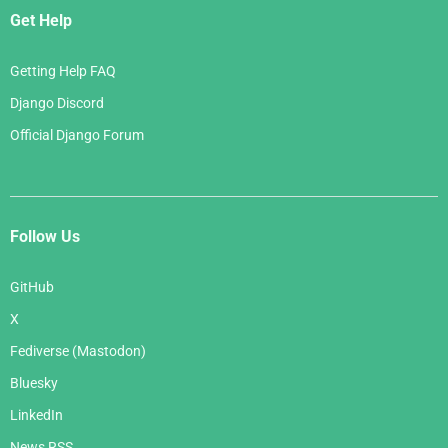
Get Help
Getting Help FAQ
Django Discord
Official Django Forum
Follow Us
GitHub
X
Fediverse (Mastodon)
Bluesky
LinkedIn
News RSS