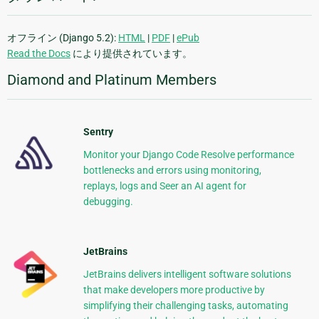
オフライン (Django 5.2):
HTML
|
PDF
|
ePub
Read the Docs
により提供されています。
Diamond and Platinum Members
Sentry
Monitor your Django Code Resolve performance
bottlenecks and errors using monitoring,
replays, logs and Seer an AI agent for
debugging.
JetBrains
JetBrains delivers intelligent software solutions
that make developers more productive by
simplifying their challenging tasks, automating