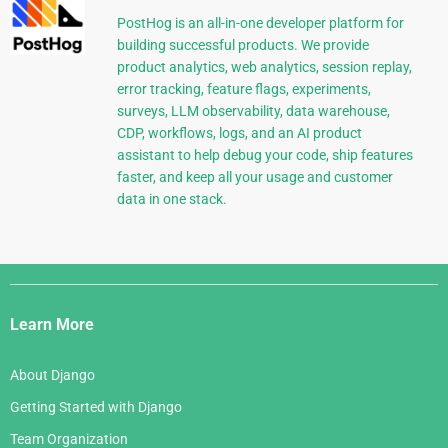
PostHog is an all-in-one developer platform for
building successful products. We provide
product analytics, web analytics, session replay,
error tracking, feature flags, experiments,
surveys, LLM observability, data warehouse,
CDP, workflows, logs, and an AI product
assistant to help debug your code, ship features
faster, and keep all your usage and customer
data in one stack.
Django
Links
Learn More
About Django
Getting Started with Django
Team Organization